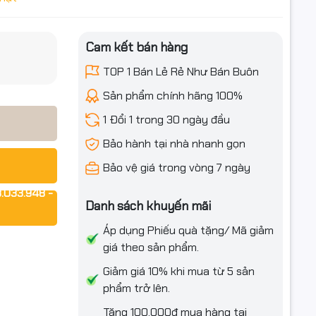
iều ưu đãi
Cam kết bán hàng
TOP 1 Bán Lẻ Rẻ Như Bán Buôn
Sản phẩm chính hãng 100%
1 Đổi 1 trong 30 ngày đầu
Bảo hành tại nhà nhanh gọn
Bảo vệ giá trong vòng 7 ngày
quả.
.033.948 -
Danh sách khuyến mãi
Áp dụng Phiếu quà tặng/ Mã giảm
giá theo sản phẩm.
Giảm giá 10% khi mua từ 5 sản
phẩm trở lên.
Tặng 100.000₫ mua hàng tại