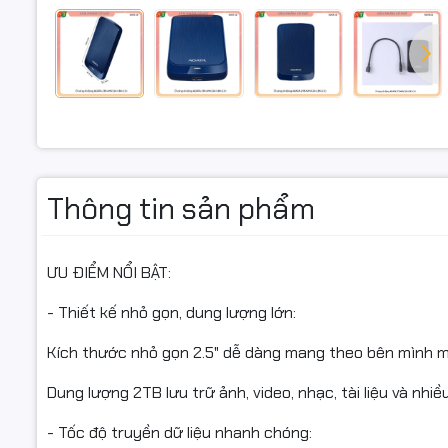
- Bảo mật 
Mã hóa phầ
Phần mềm W
LỢI ÍCH S
- Lưu trữ d
Thông tin sản phẩm
- Sao lưu 
- Mang the
ƯU ĐIỂM NỔI BẬT:
cần kết nố
- Thiết kế nhỏ gọn, dung lượng lớn:
- Chia sẻ 
ổ cứng di 
Kích thước nhỏ gọn 2.5" dễ dàng mang theo bên mình mọ
Dung lượng 2TB lưu trữ ảnh, video, nhạc, tài liệu và nhiề
- Tốc độ truyền dữ liệu nhanh chóng: