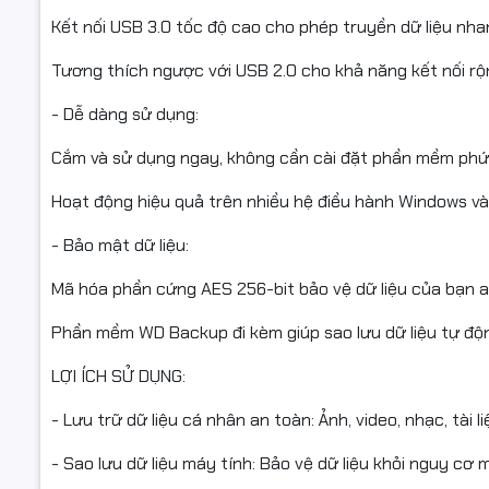
Kết nối USB 3.0 tốc độ cao cho phép truyền dữ liệu nha
Tương thích ngược với USB 2.0 cho khả năng kết nối rộn
- Dễ dàng sử dụng:
Cắm và sử dụng ngay, không cần cài đặt phần mềm phứ
Hoạt động hiệu quả trên nhiều hệ điều hành Windows và
- Bảo mật dữ liệu:
Mã hóa phần cứng AES 256-bit bảo vệ dữ liệu của bạn a
Phần mềm WD Backup đi kèm giúp sao lưu dữ liệu tự độ
LỢI ÍCH SỬ DỤNG:
- Lưu trữ dữ liệu cá nhân an toàn: Ảnh, video, nhạc, tài li
- Sao lưu dữ liệu máy tính: Bảo vệ dữ liệu khỏi nguy cơ