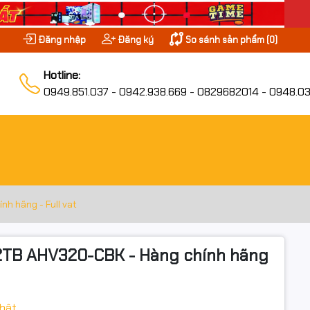
Đăng nhập
Đăng ký
So sánh sản phẩm (
0
)
Hotline:
0949.851.037 - 0942.938.669 - 0829682014 - 0948.03
h hãng - Full vat
2TB AHV320-CBK - Hàng chính hãng
hật