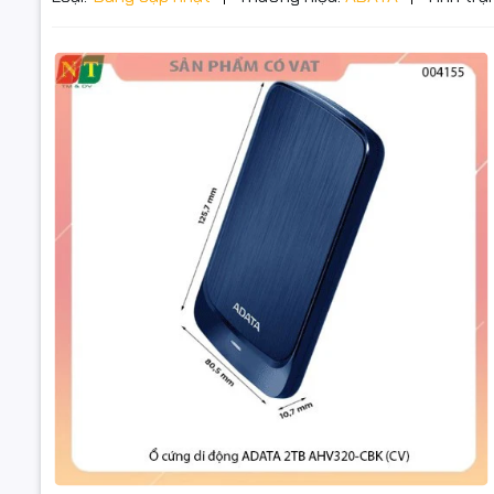
ƯU ĐIỂM N
- Thiết kế
Kích thước
Dung lượng
- Tốc độ t
Kết nối US
Tương thíc
Ổ cứng di
- Dễ dàng 
AHV320-CBK - 
động ADATA
Cắm và sử
Hàng chín
Hoạt động 
85