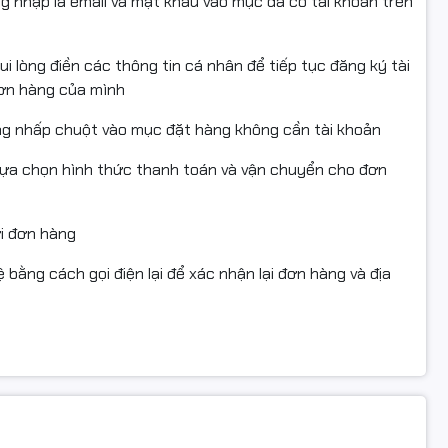
ng nhập là email và mật khẩu vào mục đã có tài khoản trên
i lòng điền các thông tin cá nhân để tiếp tục đăng ký tài
đơn hàng của mình
ng nhấp chuột vào mục đặt hàng không cần tài khoản
lựa chọn hình thức thanh toán và vận chuyển cho đơn
ửi đơn hàng
 bằng cách gọi điện lại để xác nhận lại đơn hàng và địa