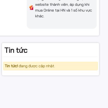
website thành viên, áp dụng khi
mua Online tại HN và 1 số khu vực
khác.
Tin tức
 ổ cứng.
i, không
Tin tức!
đang được cập nhật.
 nghiệp qua