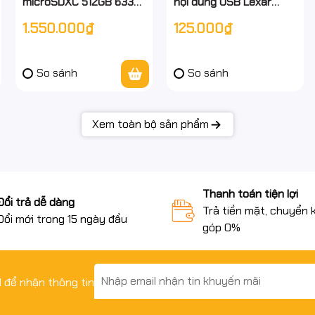
microSDXC 512GB 633x
nội dung USB Lexar
(LSDMI512BB633A) –
64GB black, USB 3.1
1.550.000₫
125.000₫
UHS-I U3 A2 – 100MB/s
LJDS080064-BNBNG -
– Hàng chính hãng –
Hàng chính hãng - full
Full VAT
vat
So sánh
So sánh
Xem toàn bộ sản phẩm
Thanh toán tiện lợi
Đổi trả dễ dàng
Trả tiền mặt, chuyển 
Đổi mới trong 15 ngày đầu
góp 0%
il để nhận thông tin