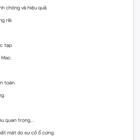
nh chóng và hiệu quả.
g rãi.
c tạp.
 Mac.
n toàn.
ng.
ệu quan trọng,...
 mất mát do sự cố ổ cứng.