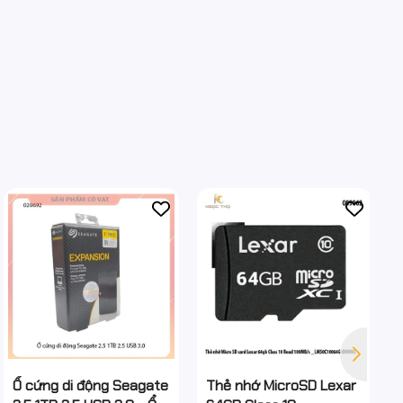
Ổ cứng di động Seagate
Thẻ nhớ MicroSD Lexar