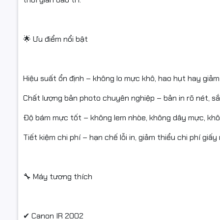
✔ Canon I
🌟 Ưu điểm nổi bật
📦 Cam kế
Hiệu suất ổn định – không lo mực khô, hao hụt hay giảm 
Hàng mới 
Chất lượng bản photo chuyên nghiệp – bản in rõ nét, sắc
Có xuất h
Độ bám mực tốt – không lem nhòe, không dây mực, khôn
Bảo hành 
Tiết kiệm chi phí – hạn chế lỗi in, giảm thiểu chi phí giấ
Giao hàng 
🔧 Máy tương thích
📌 Điều ki
Quý khách
va đập hoặ
✔ Canon IR 2002