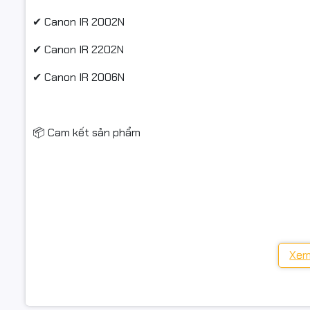
Nếu sản ph
✔ Canon IR 2002N
trước khi 
✔ Canon IR 2202N
Sản phẩm h
✔ Canon IR 2006N
kiện hoặc 
Chỉ hỗ trợ
📦 Cam kết sản phẩm
#mucmayp
Hàng mới 100%, nguyên tem, nguyên hộp
#mucmayi
Có xuất hóa đơn VAT đầy đủ
#fullVAT
Bảo hành theo tiêu chuẩn hãng
Xem
Giao hàng toàn quốc, đóng gói cẩn thận