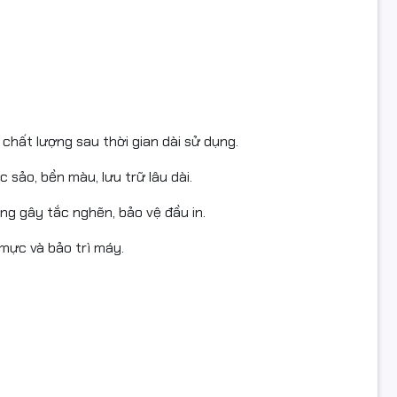
R 2006N
t sản phẩm
chất lượng sau thời gian dài sử dụng.
100%, nguyên tem, nguyên hộp
 sảo, bền màu, lưu trữ lâu dài.
óa đơn VAT đầy đủ
g gây tắc nghẽn, bảo vệ đầu in.
theo tiêu chuẩn hãng
y mực và bảo trì máy.
toàn quốc, đóng gói cẩn thận
ện hoàn hàng
 quay video khi bóc hàng để làm bằng chứng nếu sản phẩm bị 
c lỗi vận chuyển.