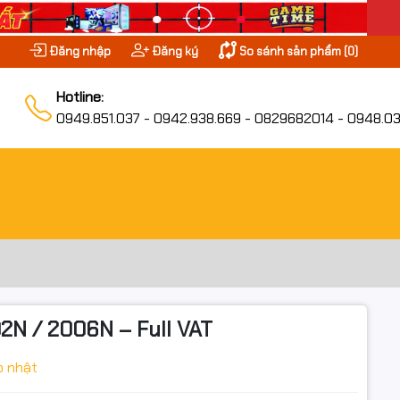
Đăng nhập
Đăng ký
So sánh sản phẩm (
0
)
Hotline:
0949.851.037 - 0942.938.669 - 0829682014 - 0948.03
N / 2006N – Full VAT
p nhật