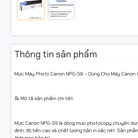
dài sử dụn
Chất lượng
dài.
Độ bám mự
đầu in.
Thông tin sản phẩm
Tiết kiệm c
Mực Máy Photo Canon NPG-59 – Dùng Cho Máy Canon IR
🔧 Máy tư
📝 Mô tả sản phẩm chi tiết
✔ Canon I
✔ Canon I
Mực Canon NPG-59 là dòng mực photocopy chuyên dụng 
✔ Canon I
định, độ bền cao và chất lượng bản in sắc nét. Sản phẩm 
thời gian bảo trì.