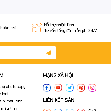
Hỗ trợ nhiệt tình
khoản, trả
Tư vấn tổng đài miễn phí 24/7
ẨM
MẠNG XÃ HỘI
t bị photocopy
 loại
LIÊN KẾT SÀN
t bị máy tính
 máy tính