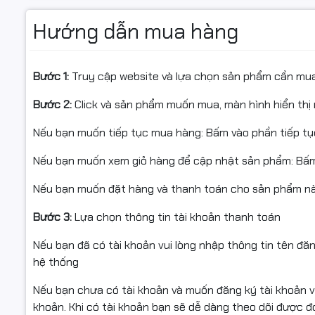
📌 Điều kiện hoàn hàng
Hướng dẫn mua hàng
Quý khách quay video khi bóc hàng để làm bằng chứng n
Nếu sản phẩm không sử dụng được hoặc chưa biết cách d
Bước 1:
Truy cập website và lựa chọn sản phẩm cần mu
trợ.
Bước 2:
Click và sản phẩm muốn mua, màn hình hiển thị 
Sản phẩm hoàn trả cần được đóng gói nguyên vẹn như lú
Nếu bạn muốn tiếp tục mua hàng: Bấm vào phần tiếp t
Chỉ hỗ trợ đổi/hoàn khi sản phẩm còn nguyên trạng và có
Nếu bạn muốn xem giỏ hàng để cập nhật sản phẩm: Bấm
Nếu bạn muốn đặt hàng và thanh toán cho sản phẩm này
#mucmayphoto #CanonNPG59 #mucCanon #mucphot
Bước 3:
Lựa chọn thông tin tài khoản thanh toán
#mucmayin #CanonIR2002 #CanonIR2202N #CanonIR
Nếu bạn đã có tài khoản vui lòng nhập thông tin tên đă
#fullVAT #mucphotocopy #ngocthocomputer
hệ thống
Nếu bạn chưa có tài khoản và muốn đăng ký tài khoản vu
khoản. Khi có tài khoản bạn sẽ dễ dàng theo dõi được 