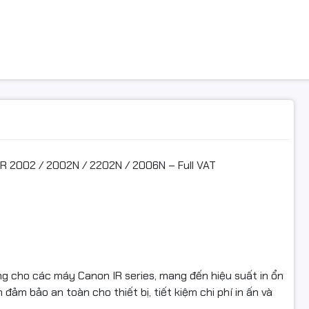
g.
 bản photo chuyên nghiệp – bản in rõ nét, sắc sảo, bền màu, l
c tốt – không lem nhòe, không dây mực, không gây tắc nghẽn
hi phí – hạn chế lỗi in, giảm thiểu chi phí giấy mực và bảo trì m
 2002 / 2002N / 2202N / 2006N – Full VAT
ơng thích
R 2002
R 2002N
cho các máy Canon IR series, mang đến hiệu suất in ổn
R 2202N
đảm bảo an toàn cho thiết bị, tiết kiệm chi phí in ấn và