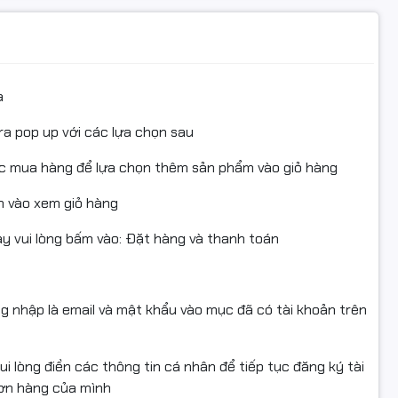
ếu sản phẩm bị hư hỏng, va đập hoặc lỗi vận chuyển.
ùng, vui lòng liên hệ trước khi hoàn hàng để được hỗ
a
ra pop up với các lựa chọn sau
c nhận, không thiếu linh kiện hoặc hư hỏng.
ục mua hàng để lựa chọn thêm sản phẩm vào giỏ hàng
 giá trị sử dụng.
 vào xem giỏ hàng
 vui lòng bấm vào: Đặt hàng và thanh toán
oCanon #mucNPG59
2006N
ng nhập là email và mật khẩu vào mục đã có tài khoản trên
i lòng điền các thông tin cá nhân để tiếp tục đăng ký tài
đơn hàng của mình