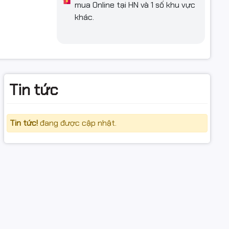
mua Online tại HN và 1 số khu vực
khác.
ưu trữ lâu
, bảo vệ
Tin tức
áy.
Tin tức!
đang được cập nhật.