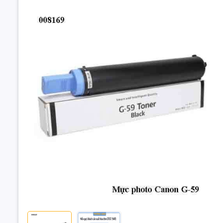
Mực Máy P
2006N – Fu
📝 Mô tả s
Mực Canon
series, ma
phẩm đảm b
Mực Máy Pho
Dùng Cho Má
🌟 Ưu điểm
2002N / 2202N
Hiệu suất 