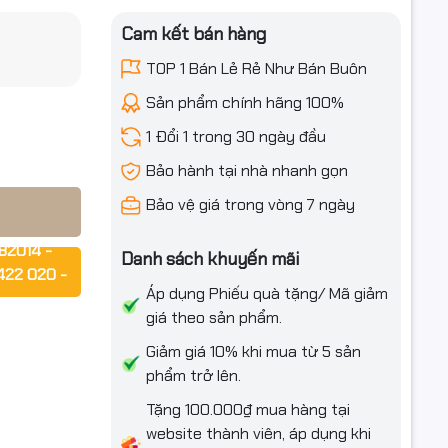
Cam kết bán hàng
/ 2202N /
iều ưu đãi
TOP 1 Bán Lẻ Rẻ Như Bán Buôn
Sản phẩm chính hãng 100%
1 Đổi 1 trong 30 ngày đầu
Bảo hành tại nhà nhanh gọn
Bảo vệ giá trong vòng 7 ngày
anon IR
c nét. Sản
82014 -
Danh sách khuyến mãi
 trì.
422 020 -
Áp dụng Phiếu quà tặng/ Mã giảm
giá theo sản phẩm.
rợ ngay!!!
Giảm giá 10% khi mua từ 5 sản
phẩm trở lên.
Tặng 100.000₫ mua hàng tại
hời gian
website thành viên, áp dụng khi