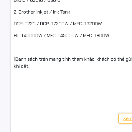
G1010 / G2010 / G3010
2. Brother Inkjet / Ink Tank
Cam kết
DCP-T220 / DCP-T720DW / MFC-T920DW
Hàng chính
HL-T4000DW / MFC-T4500DW / MFC-T800W
Đóng gói k
Xuất hóa đ
(Danh sách trên mang tính tham khảo; khách có thể g
khi đặt.)
Điều kiện 
Nếu máy đang dùng mực khác hệ (dye ↔ pigment), vui l
Để được hỗ
khi chuyển sang mực inteck Yellow để tránh nghẹt đầu p
Quay video
Trước khi nạp:
đến khi ki
Xem
đập, rò rỉ,
Kiểm tra lại loại mực máy đang sử dụng.
Nếu sản ph