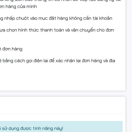
cInChinhHieu #FullVAT #NgocThoComputer
đơn hàng của mình
k #BK #BlackInk #Canon #Brother #CISS #MucDye #FullVAT
ng nhấp chuột vào mục đặt hàng không cần tài khoản
uý khách vui lòng:
Phong #NgocThoComputerEpson Stylus Photo 1390
lựa chọn hình thức thanh toán và vận chuyển cho đơn
ên băng keo/tem niêm phong đến khi kiểm tra xong sản
đập, rò rỉ, lỗi vận chuyển.
ửi đơn hàng
kỹ thuật của shop trước để được tư vấn, kiểm tra từ xa
 bằng cách gọi điện lại để xác nhận lại đơn hàng và địa
g bên ngoài.
 trong thời gian đổi trả theo quy định của sàn/shop.
 sử dụng được tính năng này!