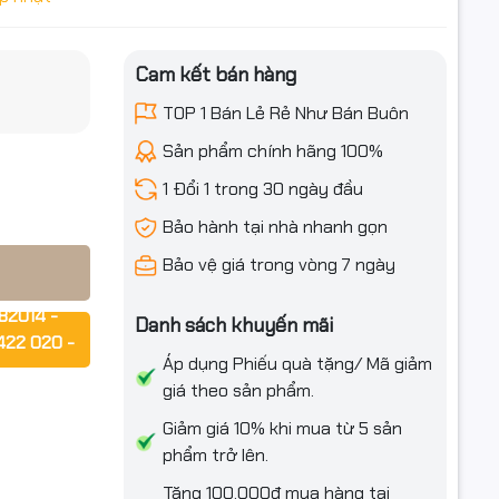
 VAT
iều ưu đãi
Cam kết bán hàng
ệu ảnh đồ
TOP 1 Bán Lẻ Rẻ Như Bán Buôn
Sản phẩm chính hãng 100%
1 Đổi 1 trong 30 ngày đầu
Bảo hành tại nhà nhanh gọn
Bảo vệ giá trong vòng 7 ngày
82014 -
Danh sách khuyến mãi
422 020 -
Áp dụng Phiếu quà tặng/ Mã giảm
giá theo sản phẩm.
rợ ngay!!!
Giảm giá 10% khi mua từ 5 sản
phẩm trở lên.
Tặng 100.000₫ mua hàng tại