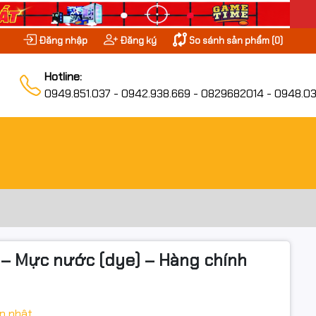
Đăng nhập
Đăng ký
So sánh sản phẩm (
0
)
Hotline:
0949.851.037 - 0942.938.669 - 0829682014 - 0948.03
r – Mực nước (dye) – Hàng chính
p nhật