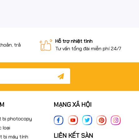
Hỗ trợ nhiệt tình
khoản, trả
Tư vấn tổng đài miễn phí 24/7
ẨM
MẠNG XÃ HỘI
t bị photocopy
 loại
LIÊN KẾT SÀN
t bị máy tính