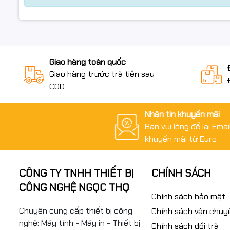
#CanonPIXMA #BrotherTank #Refill #CISS
#MucInChinhHieu #MucMayIn #FullVAT #NgocThoComp
Giao hàng toàn quốc
Giao hàng trước trả tiền sau
#MucMagenta #MagentaInk #inteck #Muc1L #CanonPIXM
COD
#FullVAT #NgocThoComputer
#MucInteck #BK #BlackInk #Canon #Brother #CISS #
Nhận tin khuyến mãi
#NgocThoComputerEpson Stylus Photo 1390
Bạn vui lòng để lại Ema
khuyến mãi từ Euro
CÔNG TY TNHH THIẾT BỊ
CHÍNH SÁCH
CÔNG NGHỆ NGỌC THỌ
Chính sách bảo mật
Chuyên cung cấp thiết bị công
Chính sách vận chuy
nghệ: Máy tính - Máy in - Thiết bị
Chính sách đổi trả