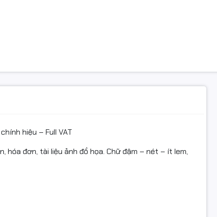
PIXMA
P3680 / iP4600 / iP4680 / iP4700 / iP4760
P545 / MP550 / MP560 / MP568 / MP620 / MP628 / MP630 /
P988 / MP990 / MX860 / MX868 / MX870 / MX876
IX6860
010 / G3010
Inkjet / Ink Tank
chính hiệu – Full VAT
 / DCP-T720DW / MFC-T920DW
 hóa đơn, tài liệu ảnh đồ họa. Chữ đậm – nét – ít lem,
DW / MFC-T4500DW / MFC-T800W
h trên mang tính tham khảo; khách có thể gửi mã máy/ảnh te
n chính xác trước khi đặt.)