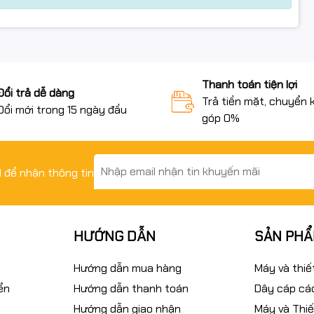
uter
Thanh toán tiện lợi
Đổi trả dễ dàng
Trả tiền mặt, chuyển 
A #BrotherTank #Refill #CISS #MucInChinhHieu
Đổi mới trong 15 ngày đầu
góp 0%
MucDye #FullVAT #MucInVanPhong
il để nhận thông tin
HƯỚNG DẪN
SẢN PH
Hướng dẫn mua hàng
Máy và thiế
ển
Hướng dẫn thanh toán
Dây cáp các
Hướng dẫn giao nhận
Máy và Thiế