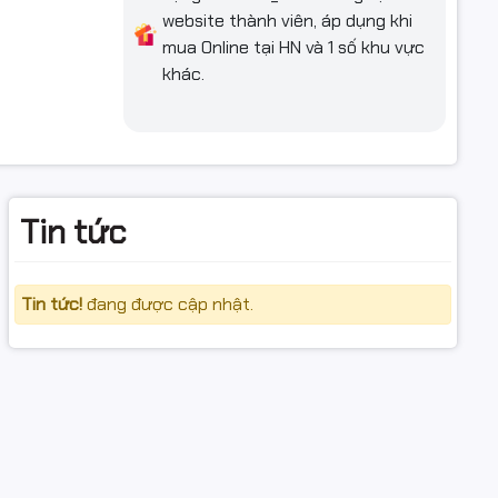
website thành viên, áp dụng khi
mua Online tại HN và 1 số khu vực
khác.
 MP640
Tin tức
Tin tức!
đang được cập nhật.
m máy để