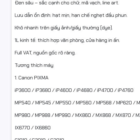
Đen sâu – sắc cạnh cho chữ, mã vạch, line art.
Lưu dẫn ổn định: hạt mịn, hạn chế nghẹt đầu phun.
Nếu máy đ
Khô nhanh trên giấy ảnh/giấy thường (dye).
mực, bình 
đầu phun, 
1L kinh tế: thích hợp văn phòng, cửa hàng in ấn.
Trước khi 
Full VAT, nguồn gốc rõ ràng.
Kiểm tra l
Tương thích máy
Lắc nhẹ c
1. Canon PIXMA
Khi nạp:
iP3600 / iP3680 / iP4600 / iP4680 / iP4700 / iP4760
Rót chậm, 
MP540 / MP545 / MP550 / MP560 / MP568 / MP620 / 
Sau khi nạ
MP980 / MP988 / MP990 / MX860 / MX868 / MX870 / 
In test noz
IX6770 / IX6860
Chạy vệ si