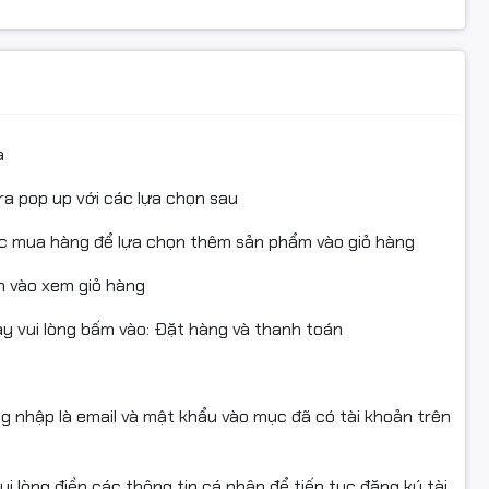
 vấn, kiểm tra từ xa (tránh hiểu nhầm do cài đặt/môi trường in)
 cần:
n trạng, không trầy xước/hư hỏng do tác động bên ngoài.
 kiện/tem/hộp/nhãn/serial (nếu có).
a
 đổi/hoàn khi sản phẩm còn giá trị sử dụng và trong thời gian đ
ra pop up với các lựa chọn sau
ống màu.
ủa sàn/shop.
ục mua hàng để lựa chọn thêm sản phẩm vào giỏ hàng
 vào xem giỏ hàng
#YellowInk #inteck #Muc1L
 vui lòng bấm vào: Đặt hàng và thanh toán
MA #BrotherTank #Refill #CISS
c.
nhHieu #MucMayIn #FullVAT #NgocThoComputer
ng nhập là email và mật khẩu vào mục đã có tài khoản trên
anh, doanh nghiệp.
ta #MagentaInk #inteck #Muc1L #CanonPIXMA #BrotherTank
i lòng điền các thông tin cá nhân để tiếp tục đăng ký tài