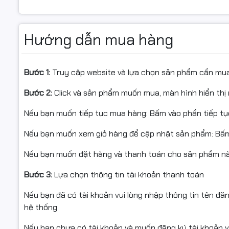
Lắc nhẹ chai mực cho màu phân tán đều.
để được tư
Khi nạp:
Hàng hoàn
Hướng dẫn mua hàng
Rót chậm, tránh tạo bọt khí trong bình/ống dẫn.
Còn nguyê
Sau khi nạp:
Đầy đủ phụ
Bước 1:
Truy cập website và lựa chọn sản phẩm cần mu
In test nozzle (kiểm tra tia phun).
Chỉ hỗ trợ
Bước 2:
Click và sản phẩm muốn mua, màn hình hiển thị 
Chạy vệ sinh đầu phun (head cleaning) nếu thấy sọc/tr
quy định c
Nếu bạn muốn tiếp tục mua hàng: Bấm vào phần tiếp t
Nếu bạn muốn xem giỏ hàng để cập nhật sản phẩm: Bấm
Cam kết
#MucVang 
Nếu bạn muốn đặt hàng và thanh toán cho sản phẩm này
Hàng chính hiệu inteck, mới 100%, không pha trộn.
#CanonPIX
Bước 3:
Lựa chọn thông tin tài khoản thanh toán
Đóng gói kỹ, chống sốc, chống rò rỉ, giao hàng toàn quố
#MucInChi
Nếu bạn đã có tài khoản vui lòng nhập thông tin tên đă
Xuất hóa đơn VAT đầy đủ – phù hợp cá nhân, hộ kinh do
hệ thống
#MucMagen
Nếu bạn chưa có tài khoản và muốn đăng ký tài khoản vu