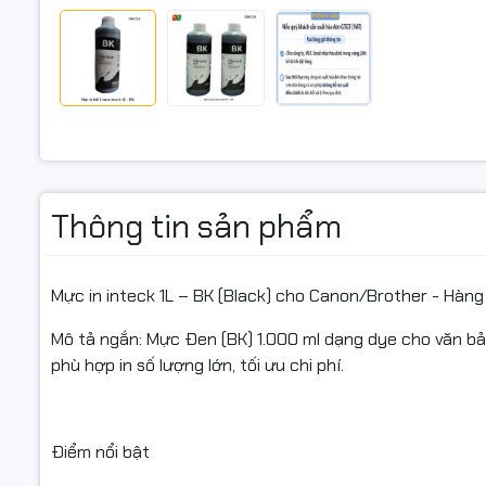
1. Canon 
iP3600 / i
MP540 / M
MP980 / M
IX6770 / 
Thông tin sản phẩm
G1010 / G2
2. Brother 
Mực in inteck 1L – BK (Black) cho Canon/Brother - Hàng 
DCP-T220
Mô tả ngắn: Mực Đen (BK) 1.000 ml dạng dye cho văn bản,
phù hợp in số lượng lớn, tối ưu chi phí.
HL-T4000
Điểm nổi bật
(Danh sác
được tư vấ