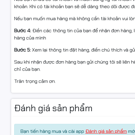
#CISS #Mu
khoản. Khi có tài khoản bạn sẽ dễ dàng theo dõi được 
Điều kiện hoàn hàng (📦)
#MucIntec
Nếu bạn muốn mua hàng mà không cần tài khoản vui lò
Để được hỗ trợ đổi/hoàn nhanh chóng, đúng quy định, q
#MucInVan
Bước 4:
Điền các thông tin của bạn để nhận đơn hàng, 
Quay video mở gói khi nhận hàng, từ lúc kiện còn nguy
hàng của mình
phẩm. Video là bằng chứng trong trường hợp nghi ngờ va 
Bước 5:
Xem lại thông tin đặt hàng, điền chú thích và g
Nếu sản phẩm chưa dùng được, vui lòng liên hệ bộ phận 
(tránh hiểu nhầm do cài đặt/môi trường in).
Sau khi nhận được đơn hàng bạn gửi chúng tôi sẽ liên hệ
chỉ của bạn.
Hàng hoàn cần:
Trân trọng cảm ơn.
Còn nguyên trạng, không trầy xước/hư hỏng do tác độn
Đầy đủ phụ kiện/tem/hộp/nhãn/serial (nếu có).
Đánh giá sản phẩm
Chỉ hỗ trợ đổi/hoàn khi sản phẩm còn giá trị sử dụng và
Bạn tiến hàng mua và cài app
Đánh giá sản phẩm
mới
#MucVang #YellowInk #inteck #Muc1L