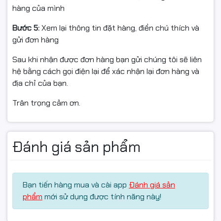
hàng của mình
📦 Điều kiện hoàn hàng
Bước 5:
Xem lại thông tin đặt hàng, điền chú thích và
Để được hỗ trợ đổi/hoàn nhanh chóng và đúng quy
gửi đơn hàng
định, quý khách vui lòng:
Sau khi nhận được đơn hàng bạn gửi chúng tôi sẽ liên
Quay video mở gói từ lúc kiện hàng còn nguyên băng
hệ bằng cách gọi điện lại để xác nhận lại đơn hàng và
keo/tem niêm đến khi kiểm tra xong sản phẩm.
địa chỉ của bạn.
Video là bằng chứng khi có vấn đề: rò rỉ, vỡ chai, giao
Trân trọng cảm ơn.
nhầm mã/màu.
Nếu sản phẩm chưa dùng được, vui lòng liên hệ bộ phận
kỹ thuật/shop trước để được hỗ trợ kiểm tra từ xa
Đánh giá sản phẩm
(tránh nhầm lẫn do cài đặt/môi trường in).
Bạn tiến hàng mua và cài app
Đánh giá sản
Hàng hoàn cần:
phẩm
mới sử dụng được tính năng này!
Còn nguyên trạng, không trầy xước/hư hỏng do tác