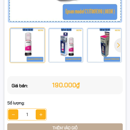
phun Epson EcoTank sử dụng bộ mực 003, tiêu biểu:
Epson L1110
Epson L3110
Epson L3150
Epson L5190
(Khách có thể gửi thêm mã máy/ảnh tem máy để shop kiểm
tra giúp nếu dùng các dòng EcoTank tương tự.)
190.000₫
Giá bán:
📌 Lưu ý sử dụng
Số lượng:
Đây là mực nước (dye) chính hãng Epson, không nên trộn với
mực dầu/pigment hoặc mực không rõ nguồn gốc để tránh:
THÊM VÀO GIỎ