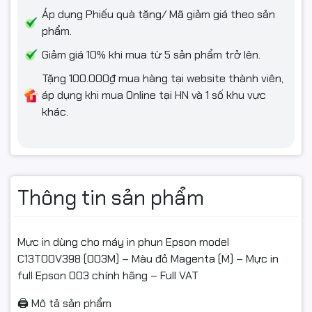
Áp dụng Phiếu quà tặng/ Mã giảm giá theo sản
phẩm.
📦 Điều kiện hoàn hàng
Giảm giá 10% khi mua từ 5 sản phẩm trở lên.
Tặng 100.000₫ mua hàng tại website thành viên,
Để được hỗ trợ đổi/hoàn nhanh chóng và đúng quy định, quý
áp dụng khi mua Online tại HN và 1 số khu vực
khách vui lòng:
khác.
Quay video mở gói từ lúc kiện hàng còn nguyên băng
keo/tem niêm đến khi kiểm tra xong sản phẩm.
Video là bằng chứng khi có vấn đề: rò rỉ, vỡ chai, giao nhầm
mã/màu.
Thông tin sản phẩm
Nếu sản phẩm chưa dùng được, vui lòng liên hệ bộ phận kỹ
thuật/shop trước để được hỗ trợ kiểm tra từ xa (tránh nhầm
Mực in dùng cho máy in phun Epson model
lẫn do cài đặt/môi trường in).
C13T00V398 (003M) – Màu đỏ Magenta (M) – Mực in
full Epson 003 chính hãng – Full VAT
Hàng hoàn cần:
🖨️ Mô tả sản phẩm