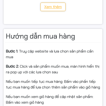
Epson L3150
Xem thêm
Epson L5190
(Khách có thể gửi thêm mã máy/ảnh tem máy để shop
Hướng dẫn mua hàng
kiểm tra giúp nếu dùng các dòng EcoTank tương tự.)
Bước 1:
Truy cập website và lựa chọn sản phẩm cần
📌 Lưu ý sử dụng
mua
Đây là mực nước (dye) chính hãng Epson, không nên
Bước 2:
Click và sản phẩm muốn mua, màn hình hiển thị
trộn với mực dầu/pigment hoặc mực không rõ nguồn
ra pop up với các lựa chọn sau
gốc để tránh:
Nếu bạn muốn tiếp tục mua hàng: Bấm vào phần tiếp
Nghẹt đầu phun
tục mua hàng để lựa chọn thêm sản phẩm vào giỏ hàng
Sai lệch màu, bệt màu
Nếu bạn muốn xem giỏ hàng để cập nhật sản phẩm:
Bấm vào xem giỏ hàng
Nếu trước đó máy đang dùng mực ngoài/khác hệ, nên