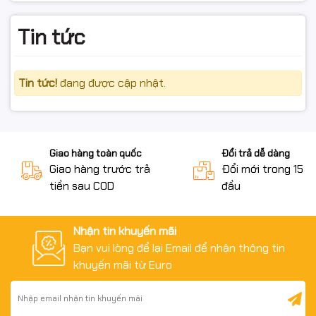
động bên ngoài.
Đầy đủ tem, nhãn, vỏ hộp/phụ kiện (nếu có).
Tin tức
Còn giá trị sử dụng và trong thời gian đổi trả theo quy
định của sàn/shop.
Tin tức!
đang được cập nhật.
Không hỗ trợ đổi/hoàn nếu:
Giao hàng toàn quốc
Đổi trả dễ dàng
Chai mực đã khui nắp, đổ vào máy, sang chiết, hoặc có
Giao hàng trước trả
Đổi mới trong 15 n
dấu hiệu can thiệp.
tiền sau COD
đầu
Bao bì, tem nhãn rách nát, bẩn, không còn nguyên vẹn.
Nhận tin khuyến mãi
Không có video mở gói khi khiếu nại hàng vỡ/hư do vận
Bạn vui lòng để lại Email để nhận thông tin
chuyển.
khuyến mãi từ Euro
#mucEpson #Epson003 #boMuc003