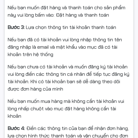
xả/flush sạch đường mực và bình chứa trước khi
Nếu bạn muốn đặt hàng và thanh toán cho sản phẩm
chuyển sang mực 003 chính hãng.
này vui lòng bấm vào: Đặt hàng và thanh toán
Trước khi nạp:
Bước 3:
Lựa chọn thông tin tài khoản thanh toán
Lắc nhẹ chai để mực phân tán đều (không lắc mạnh
Nếu bạn đã có tài khoản vui lòng nhập thông tin tên
tạo bọt).
đăng nhập là email và mật khẩu vào mục đã có tài
khoản trên hệ thống
Khi nạp:
Nếu bạn chưa có tài khoản và muốn đăng ký tài khoản
Gắn chai đúng khớp theo hướng dẫn của máy.
vui lòng điền các thông tin cá nhân để tiếp tục đăng ký
tài khoản. Khi có tài khoản bạn sẽ dễ dàng theo dõi
Để mực tự chảy/hoặc rót chậm, tránh tràn hoặc tạo
được đơn hàng của mình
bọt khí.
Nếu bạn muốn mua hàng mà không cần tài khoản vui
Sau khi nạp:
lòng nhấp chuột vào mục đặt hàng không cần tài
In test nozzle, nếu thấy thiếu nét hoặc bị sọc, hãy
khoản
chạy Head Cleaning trên driver máy in.
Bước 4:
Điền các thông tin của bạn để nhận đơn hàng,
lựa chọn hình thức thanh toán và vận chuyển cho đơn