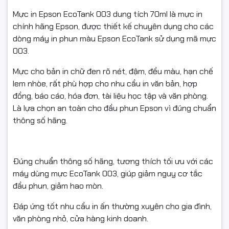
Còn nguyên trạng, không trầy xước/hư hỏng do tác động
Mực in Epson EcoTank 003 dung tích 70ml là mực in
bên ngoài.
chính hãng Epson, được thiết kế chuyên dụng cho các
dòng máy in phun màu Epson EcoTank sử dụng mã mực
Đầy đủ tem, nhãn, vỏ hộp/phụ kiện (nếu có).
003.
Còn giá trị sử dụng và trong thời gian đổi trả theo quy định
Mực cho bản in chữ đen rõ nét, đậm, đều màu, hạn chế
của sàn/shop.
lem nhòe, rất phù hợp cho nhu cầu in văn bản, hợp
đồng, báo cáo, hóa đơn, tài liệu học tập và văn phòng.
Là lựa chọn an toàn cho đầu phun Epson vì đúng chuẩn
Không hỗ trợ đổi/hoàn nếu:
thông số hãng.
Chai mực đã khui nắp, đổ vào máy, sang chiết, hoặc có dấu
hiệu can thiệp.
Đúng chuẩn thông số hãng, tương thích tối ưu với các
Bao bì, tem nhãn rách nát, bẩn, không còn nguyên vẹn.
máy dùng mực EcoTank 003, giúp giảm nguy cơ tắc
đầu phun, giảm hao mòn.
Không có video mở gói khi khiếu nại hàng vỡ/hư do vận
chuyển.
Đáp ứng tốt nhu cầu in ấn thường xuyên cho gia đình,
văn phòng nhỏ, cửa hàng kinh doanh.