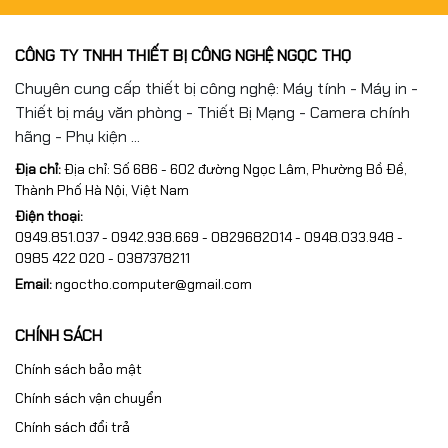
#muc003chinhhang
#C13T00V198 #C13T00V298 #C13T00V398
CÔNG TY TNHH THIẾT BỊ CÔNG NGHỆ NGỌC THỌ
#C13T00V498
Chuyên cung cấp thiết bị công nghệ: Máy tính - Máy in -
Thiết bị máy văn phòng - Thiết Bị Mạng - Camera chính
#muc003Black #muc003Cyan #muc003Magenta
hãng - Phụ kiện ...
#muc003Yellow
Địa chỉ:
Địa chỉ: Số 686 - 602 đường Ngọc Lâm, Phường Bồ Đề,
#mucinphun #mucinnhapkhau #mucinphunmau
Thành Phố Hà Nội, Việt Nam
#mucinchinhhieu #mucmayin
Điện thoại:
0949.851.037 - 0942.938.669 - 0829682014 - 0948.033.948 -
#EpsonL1110 #EpsonL3110 #EpsonL3150 #EpsonL5190
0985 422 020 - 0387378211
#MucInGiaDinh #MucInVanPhong #MucInMau
Email:
ngoctho.computer@gmail.com
#EcoTank #FullVAT #NgocThoComputer
CHÍNH SÁCH
Chính sách bảo mật
Chính sách vận chuyển
Chính sách đổi trả