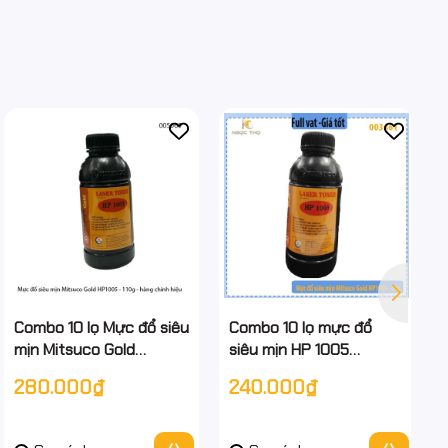
Combo 10 lọ Mực đổ siêu
Combo 10 lọ mực đổ
mịn Mitsuco Gold
siêu mịn HP 1005
HP1005 – 110g/chai –
Mitsuco Gold 80g –
280.000₫
240.000₫
Hàng chính hiệu – Tặng
Tặng 1 nắp đổ mực – Full
kèm 01 nắp đổ mực –
VAT
Full VAT