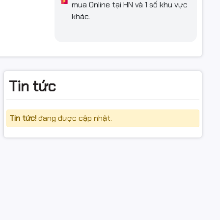
mua Online tại HN và 1 số khu vực
khác.
 dưới).
Tin tức
tùy hộp &
Tin tức!
đang được cập nhật.