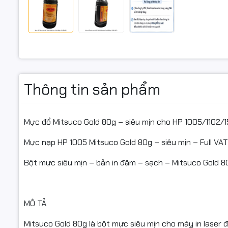
29
ĐIỂM NỔI 
Hạt mực si
Tương thí
Tiết kiệm:
Thông tin sản phẩm
Đóng gói 8
độ phủ).
Mực đổ Mitsuco Gold 80g – siêu mịn cho HP 1005/1102/
Full VAT –
Mực nạp HP 1005 Mitsuco Gold 80g – siêu mịn – Full VAT
Bột mực siêu mịn – bản in đậm – sạch – Mitsuco Gold 8
THÔNG SỐ
Thương hi
MÔ TẢ
Dòng sản p
Mitsuco Gold 80g là bột mực siêu mịn cho máy in laser 
Dung lượng