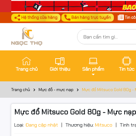
Hệ thống cửa hàng
Bán hàng trực tuyến
Tin c
Trang chủ
Giới thiệu
Sản phẩm
Tin tức
Trang chủ
Mực đỗ - mực nạp
Mực đổ Mitsuco Gold 80g - M
Mực đổ Mitsuco Gold 80g - Mực nạp s
Loại:
Đang cập nhật
Thương hiệu:
Mitsuco
Tình tr