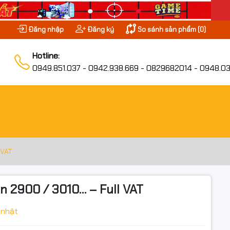
Đăng nhập
Đăng ký
So sánh sản phẩm (
0
)
Hotline:
0949.851.037 - 0942.938.669 - 0829682014 - 0948.03
 VAT
n 2900 / 3010… – Full VAT
 nhật