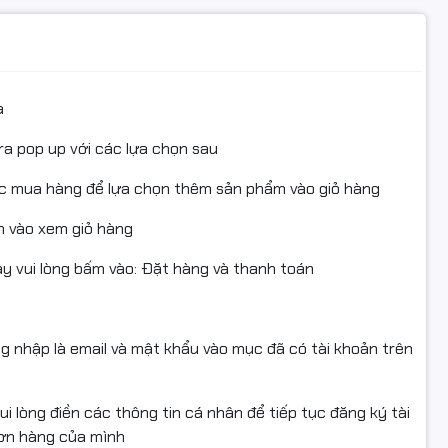
ính hiệu – mới 100%
505 / M1120 / M1132 / M1212NF / M1214 / M1217 / P1566 /
a đơn VAT đầy đủ
3050/3100, MF3010,
kỹ thuật nạp mực tận tình
a
dw …
ra pop up với các lựa chọn sau
ỆN ĐỔI / HOÀN HÀNG
ục mua hàng để lựa chọn thêm sản phẩm vào giỏ hàng
t riêng; vui lòng nhắn shop nếu bạn dùng các mã khác để
 vào xem giỏ hàng
 quay video mở gói từ lúc còn nguyên băng keo/thùng đến khi
 vui lòng bấm vào: Đặt hàng và thanh toán
rong (làm căn cứ nếu: móp méo, vỡ, giao nhầm, thiếu hàng).
ổi/hoàn khi: giao sai mẫu, thiếu hàng, hoặc lỗi kỹ thuật được s
& gạt trước khi nạp.
ng nhập là email và mật khẩu vào mục đã có tài khoản trên
 lại phải: còn nguyên vẹn, không bung seal, không dính mực do
p/tem/phụ kiện/hóa đơn (nếu có).
i lòng điền các thông tin cá nhân để tiếp tục đăng ký tài
đơn hàng của mình
 trợ đổi/hoàn nếu: khi sản phẩm không còn giá trị sử dụng và 