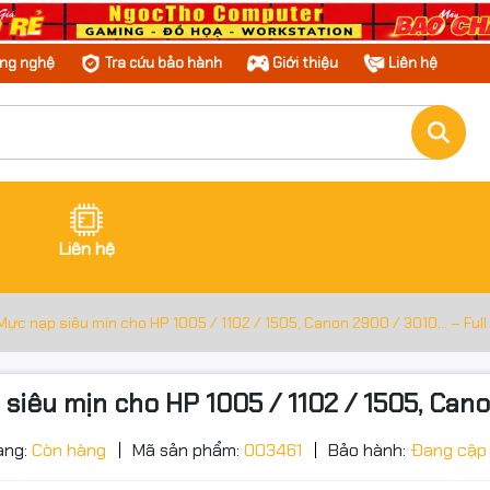
ông nghệ
Tra cứu bảo hành
Giới thiệu
Liên hệ
Liên hệ
ực nạp siêu mịn cho HP 1005 / 1102 / 1505, Canon 2900 / 3010… – Full
iêu mịn cho HP 1005 / 1102 / 1505, Cano
ạng:
Còn hàng
Mã sản phẩm:
003461
Bảo hành:
Đang cập