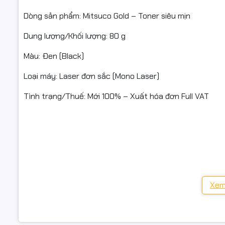
Canon LBP
Dòng sản phẩm: Mitsuco Gold – Toner siêu mịn
MF4412/4
Dung lượng/Khối lượng: 80 g
Màu: Đen (Black)
Ghi chú: M
nếu bạn dù
Loại máy: Laser đơn sắc (Mono Laser)
Tình trạng/Thuế: Mới 100% – Xuất hóa đơn Full VAT
HƯỚNG DẪ
Lắc đều ch
TƯƠNG THÍCH
Reset chi
Hộp mực/Cartridge tương thích (tiêu biểu):
Sau nạp, i
HP: CB435A (35A), CB436A (36A), CE285A (85A), CE278A
Xem
Canon: CRG-312 / 313 / 325 / 326 / 328 / 337 / 728 / 737
CAM KẾT 
Máy in tiêu biểu: