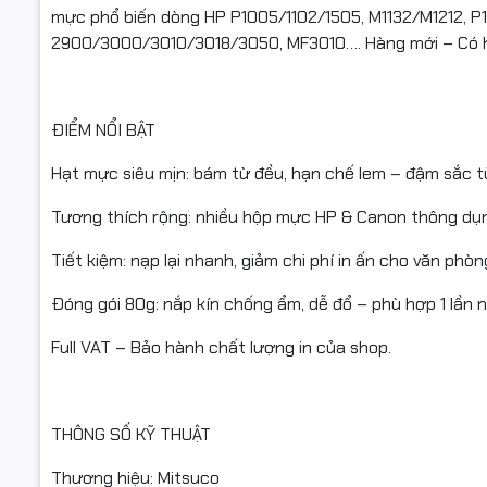
mực phổ biến dòng HP P1005/1102/1505, M1132/M1212, P
Màu: Đen (
2900/3000/3010/3018/3050, MF3010…. Hàng mới – Có hó
Loại máy: 
Tình trạng
ĐIỂM NỔI BẬT
Hạt mực siêu mịn: bám từ đều, hạn chế lem – đậm sắc t
TƯƠNG TH
Tương thích rộng: nhiều hộp mực HP & Canon thông dụn
Hộp mực/Ca
Tiết kiệm: nạp lại nhanh, giảm chi phí in ấn cho văn phòn
HP: CB435A
Đóng gói 80g: nắp kín chống ẩm, dễ đổ – phù hợp 1 lần n
Canon: CRG
Full VAT – Bảo hành chất lượng in của shop.
Máy in tiêu
HP LaserJe
THÔNG SỐ KỸ THUẬT
M1212NF / 
Thương hiệu: Mitsuco