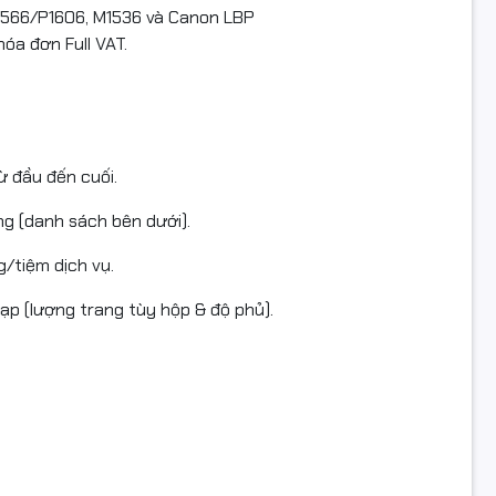
1566/P1606, M1536 và Canon LBP
Black)
a đơn Full VAT.
Laser đơn sắc (Mono Laser)
/Thuế: Mới 100% – Xuất hóa đơn Full VAT
ừ đầu đến cuối.
ÍCH
g (danh sách bên dưới).
rtridge tương thích (tiêu biểu):
g/tiệm dịch vụ.
 (35A), CB436A (36A), CE285A (85A), CE278A (78A), CF283A (8
ạp (lượng trang tùy hộp & độ phủ).
-312 / 313 / 325 / 326 / 328 / 337 / 728 / 737 / 137 …
 biểu:
t: P1005 / P1006 / P1007 / P1008 / P1102 / P1505 / M1120 / M11
M1214 / M1217 / P1566 / P1606dn / M1536dnf …