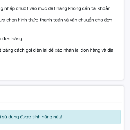
oặc không có video mở gói.
ng nhấp chuột vào mục đặt hàng không cần tài khoản
lựa chọn hình thức thanh toán và vận chuyển cho đơn
1005 #MitsucoGold #TonerSieuMin #NapMucMayIn #HP1005 
00 #CE285A #CB435A #CE278A #CF283A #FullVAT #NgocTh
ửi đơn hàng
 bằng cách gọi điện lại để xác nhận lại đơn hàng và địa
keo/thùng đến khi thấy sản phẩm bên trong (làm căn cứ
i kỹ thuật được shop xác nhận.
 sử dụng được tính năng này!
không dính mực do tự thao tác, đủ hộp/tem/phụ kiện/hóa