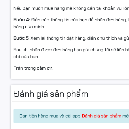
sách sàn.h
Nếu bạn muốn mua hàng mà không cần tài khoản vui lò
CAM KẾT TỪ SHOP
Bước 4:
Điền các thông tin của bạn để nhận đơn hàng, 
✅ Hàng chính hiệu – mới 100%
hàng của mình
#MucDoHP
#Canon29
✅ Xuất hóa đơn VAT đầy đủ
Bước 5:
Xem lại thông tin đặt hàng, điền chú thích và g
✅ Hỗ trợ kỹ thuật nạp mực tận tình
Sau khi nhận được đơn hàng bạn gửi chúng tôi sẽ liên hệ
chỉ của bạn.
Trân trọng cảm ơn.
⭐ ĐIỀU KIỆN ĐỔI / HOÀN HÀNG
Đánh giá sản phẩm
- Bắt buộc quay video mở gói từ lúc còn nguyên băng 
nếu: móp méo, vỡ, giao nhầm, thiếu hàng).
- Hỗ trợ đổi/hoàn khi: giao sai mẫu, thiếu hàng, hoặc lỗ
Bạn tiến hàng mua và cài app
Đánh giá sản phẩm
mới
- Hàng gửi lại phải: còn nguyên vẹn, không bung seal, 