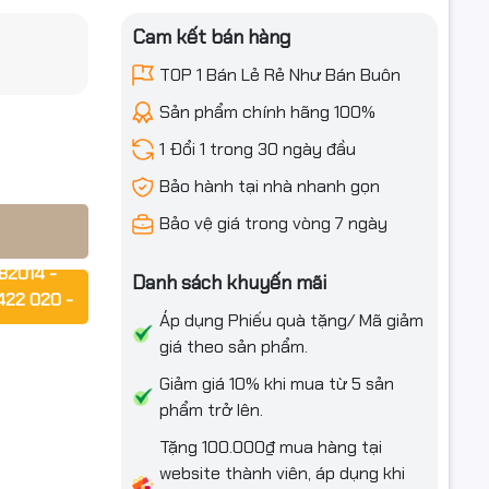
Cam kết bán hàng
TOP 1 Bán Lẻ Rẻ Như Bán Buôn
0/3010… –
iều ưu đãi
Sản phẩm chính hãng 100%
1 Đổi 1 trong 30 ngày đầu
Bảo hành tại nhà nhanh gọn
Bảo vệ giá trong vòng 7 ngày
82014 -
Danh sách khuyến mãi
422 020 -
Áp dụng Phiếu quà tặng/ Mã giảm
giá theo sản phẩm.
– nét – ít
rợ ngay!!!
Giảm giá 10% khi mua từ 5 sản
3050,
phẩm trở lên.
Tặng 100.000₫ mua hàng tại
website thành viên, áp dụng khi