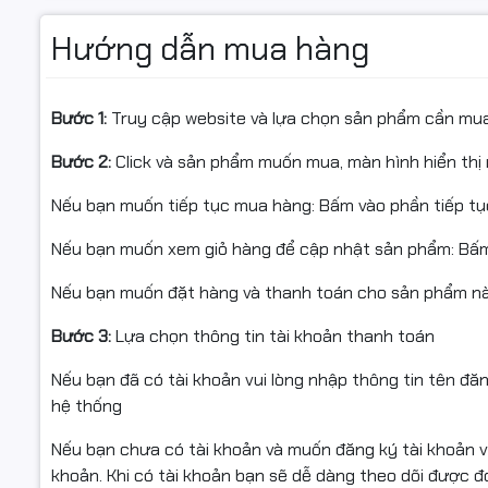
✅ Hàng ch
HP LaserJet: P1005 / P1006 / P1007 / P1008 / P1102 / P1
Hướng dẫn mua hàng
P1606dn / M1536dnf …
✅ Xuất hó
Canon LBP / imageCLASS: LBP 2900/3000, 3010/3018/
✅ Hỗ trợ 
Bước 1:
Truy cập website và lựa chọn sản phẩm cần mu
MF4412/4450/4570/4720/4750/4820/4870d/4890dn/
Bước 2:
Click và sản phẩm muốn mua, màn hình hiển thị 
⭐ ĐIỀU KI
Nếu bạn muốn tiếp tục mua hàng: Bấm vào phần tiếp t
Ghi chú: Một số model/hộp mực đời mới có công thức bộ
tư vấn đúng loại.
Nếu bạn muốn xem giỏ hàng để cập nhật sản phẩm: Bấm
- Bắt buộc
Nếu bạn muốn đặt hàng và thanh toán cho sản phẩm này
phẩm bên t
HƯỚNG DẪN NHANH
Bước 3:
Lựa chọn thông tin tài khoản thanh toán
- Hỗ trợ đ
Lắc đều chai, không trộn lẫn bột khác; vệ sinh hộp mực 
nhận.
Nếu bạn đã có tài khoản vui lòng nhập thông tin tên đă
hệ thống
Reset chip (nếu có) theo đúng mã hộp mực.
- Hàng gửi
tác, đủ hộ
Nếu bạn chưa có tài khoản và muốn đăng ký tài khoản vu
Sau nạp, in test 2–3 tờ để ổn định.
khoản. Khi có tài khoản bạn sẽ dễ dàng theo dõi được 
- Không hỗ