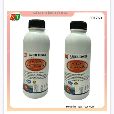
HP LaserJet M1132MF
HP LaserJet M1137
Mực đổ HP 1505/1606 NGT6 - Mực nạp HP 1505/1606
NGT6 - Full vat
HP LaserJet M1138
290.000₫
HP LaserJet M1139
Đặt trước sản phẩm để nhận thêm nhiều ưu đãi bạn
HP LaserJet M1212NF
nhé
HP LaserJet M1214NFH
HP LaserJet M1217NFW
HP LaserJet M1219NF
Hp LaserJet M1522n MFP
Hp LaserJet
GỬI THÔNG TIN
HP LaserJet 1005W (Q2676A)