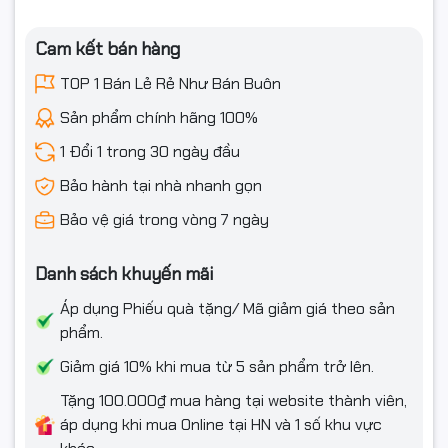
HP LaserJet Enterprise M507
Cam kết bán hàng
HP LaserJet Enterprise MFP M528
TOP 1 Bán Lẻ Rẻ Như Bán Buôn
Cartridge Canon Laser Trắng Đen
Sản phẩm chính hãng 100%
Cartridge Canon CRG312
1 Đổi 1 trong 30 ngày đầu
Cartridge Canon CRG313
Bảo hành tại nhà nhanh gọn
Cartridge Canon CRG325
Bảo vệ giá trong vòng 7 ngày
Cartridge Canon CRG326
Danh sách khuyến mãi
Cartridge Canon CRG328
Áp dụng Phiếu quà tặng/ Mã giảm giá theo sản
Cartridge Canon CRG337
phẩm.
Giảm giá 10% khi mua từ 5 sản phẩm trở lên.
Cartridge Canon CRG-137
Tặng 100.000₫ mua hàng tại website thành viên,
Cartridge Canon CRG-737
áp dụng khi mua Online tại HN và 1 số khu vực