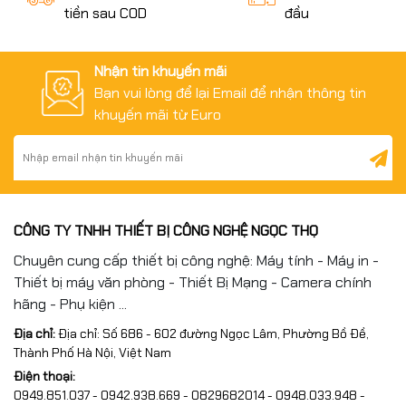
tiền sau COD
đầu
Nhận tin khuyến mãi
Bạn vui lòng để lại Email để nhận thông tin
khuyến mãi từ Euro
CÔNG TY TNHH THIẾT BỊ CÔNG NGHỆ NGỌC THỌ
Chuyên cung cấp thiết bị công nghệ: Máy tính - Máy in -
Thiết bị máy văn phòng - Thiết Bị Mạng - Camera chính
hãng - Phụ kiện ...
Địa chỉ:
Địa chỉ: Số 686 - 602 đường Ngọc Lâm, Phường Bồ Đề,
Thành Phố Hà Nội, Việt Nam
Điện thoại:
0949.851.037 - 0942.938.669 - 0829682014 - 0948.033.948 -