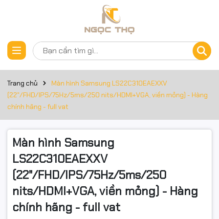
Thông số kỹ thuật
Đặt trước sản phẩm
Thông số sản phẩm
Trang chủ
Màn hình Samsung LS22C310EAEXXV
Kích thước: 22 inch
(22"/FHD/IPS/75Hz/5ms/250 nits/HDMI+VGA, viền mỏng) - Hàng
chính hãng - full vat
Độ phân giải: FHD 1920x1080
Tấm nền: IPS
Màn hình Samsung
Tần số quét: 75Hz
LS22C310EAEXXV
(22"/FHD/IPS/75Hz/5ms/250
Độ sáng: 250 cd/m2
nits/HDMI+VGA, viền mỏng) - Hàng
Tỉ lệ tương phản: 1000:1
chính hãng - full vat
Hỗ trợ dải màu: 16.7 triệu màu