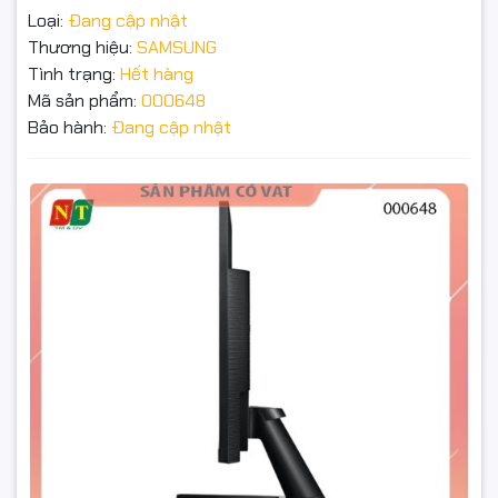
Loại:
Đang cập nhật
Thời gian phản hồi: 5ms
Thương hiệu:
SAMSUNG
Tình trạng:
Hết hàng
Cổng kết nối: HDMI, VGA
Màn hình Samsung LS22C310EAEXXV
Mã sản phẩm:
000648
(22"/FHD/IPS/75Hz/5ms/250 nits/HDMI+VGA, viền
Bảo hành:
Đang cập nhật
mỏng) - Hàng chính hãng - full vat
Đặt trước sản phẩm để nhận thêm nhiều ưu đãi bạn
nhé
GỬI THÔNG TIN