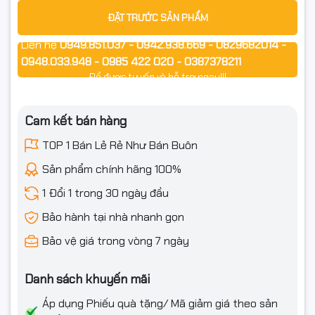
ĐẶT TRƯỚC SẢN PHẨM
Liên hệ
0949.851.037 - 0942.938.669 - 0829682014 -
0948.033.948 - 0985 422 020 - 0387378211
Để được tư vấn và hỗ trợ ngay!!!
Cam kết bán hàng
TOP 1 Bán Lẻ Rẻ Như Bán Buôn
Sản phẩm chính hãng 100%
1 Đổi 1 trong 30 ngày đầu
Bảo hành tại nhà nhanh gọn
Bảo vệ giá trong vòng 7 ngày
Danh sách khuyến mãi
Áp dụng Phiếu quà tặng/ Mã giảm giá theo sản