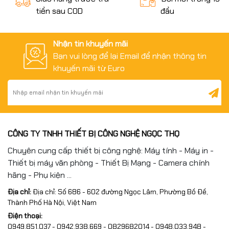
tiền sau COD
đầu
Nhận tin khuyến mãi
Bạn vui lòng để lại Email để nhận thông tin
khuyến mãi từ Euro
CÔNG TY TNHH THIẾT BỊ CÔNG NGHỆ NGỌC THỌ
Chuyên cung cấp thiết bị công nghệ: Máy tính - Máy in -
Thiết bị máy văn phòng - Thiết Bị Mạng - Camera chính
hãng - Phụ kiện ...
Địa chỉ:
Địa chỉ: Số 686 - 602 đường Ngọc Lâm, Phường Bồ Đề,
Thành Phố Hà Nội, Việt Nam
Điện thoại:
0949.851.037 - 0942.938.669 - 0829682014 - 0948.033.948 -