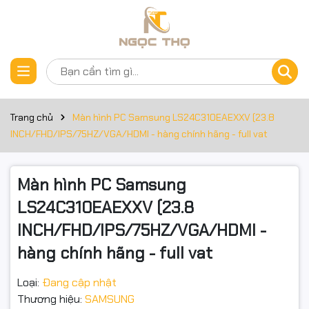
Thông số kỹ thuật
Đặt trước sản phẩm
Kiểu dáng màn hình: Phẳng
Tỉ lệ khung hình: 16:9
Trang chủ
Màn hình PC Samsung LS24C310EAEXXV (23.8
Kích thước mặc định: 23.8 inch
INCH/FHD/IPS/75HZ/VGA/HDMI - hàng chính hãng - full vat
Công nghệ tấm nền: IPS
Màn hình PC Samsung
Phân giải điểm ảnh: FHD - 1920 x 1080
LS24C310EAEXXV (23.8
Độ sáng hiển thị: 250 Nits cd/㎡
INCH/FHD/IPS/75HZ/VGA/HDMI -
Tần số quét màn: 75Hz (Hertz)
hàng chính hãng - full vat
Thời gian đáp ứng: 5ms (GTG)
Loại:
Đang cập nhật
Thương hiệu:
SAMSUNG
Chỉ số màu sắc: 16.7 triệu màu - 72% NTSC - 8 bits