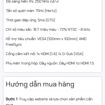
Độ sáng hiển thị: 250 Nits cd/㎡
Tần số quét màn: 75Hz (Hertz)
Thời gian đáp ứng: 5ms (GTG)
Chỉ số màu sắc: 16.7 triệu màu - 72% NTSC - 8 bits
Hỗ trợ tiêu chuẩn: VESA (100mm x 100mm), AMD
FreeSync
Cổng cắm kết nối: 1x HDMI (1.4), 1x D-Sub (VGA)
Phụ kiện trong hộp: Dây nguồn, Dây HDMI to HDMI 1.5
Hướng dẫn mua hàng
Bước 1:
Truy cập website và lựa chọn sản phẩm cần
mua