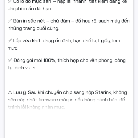
#congnghengoctho
✅ Có lỗ đổ mực sẵn → nạp lại nhanh, tiết kiệm đáng kể
chi phí in ấn dài hạn.
✅ Bản in sắc nét – chữ đậm – đồ họa rõ, sạch máy đến
những trang cuối cùng.
✅ Lắp vừa khít, chạy ổn định, hạn chế kẹt giấy, lem
mực.
✅ Đóng gói mới 100%, thích hợp cho văn phòng, công
ty, dịch vụ in.
⚠️ Lưu ý: Sau khi chuyển chip sang hộp Starink, không
nên cập nhật firmware máy in nếu hãng cảnh báo, để
tránh lỗi không nhận mực.
🖨️ Máy in tương thích
HP LaserJet Pro: