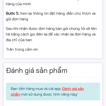
hàng của mình
✅ Hỗ trợ đổi/hoàn khi:
Bước 5:
Xem lại thông tin đặt hàng, điền chú thích và
Giao sai mã mực / sai dòng máy tương thích so với đơn
gửi đơn hàng
đặt hàng.
Sau khi nhận được đơn hàng bạn gửi chúng tôi sẽ liên
Hộp mực lỗi kỹ thuật: không in được, lỗi cơ, vỡ vỏ…
hệ bằng cách gọi điện lại để xác nhận lại đơn hàng và
(không do người dùng tác động).
địa chỉ của bạn.
Sản phẩm còn nguyên tem – nguyên hộp – chưa đổ
Trân trọng cảm ơn.
mực, chưa can thiệp, chưa lắp lên máy lâu ngày.
🚫 Không hỗ trợ đổi/hoàn nếu:
Đánh giá sản phẩm
Hộp mực đã bị đổ mực, tháo seal, tháo linh kiện, sửa
chữa.
Đã nạp mực nhiều lần, mực trộn lung tung, bẩn, cháy
Bạn tiến hàng mua và cài app
Đánh giá sản
nổ do dùng sai.
phẩm
mới sử dụng được tính năng này!
Hàng bị trầy xước, vỡ, bể, biến dạng do rơi rớt, va chạm
sau khi nhận.