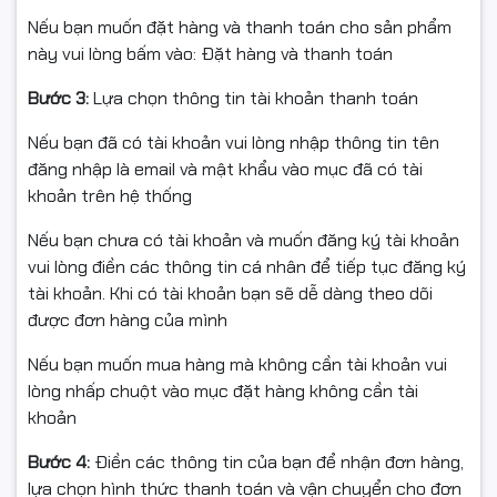
tơi đều.
Nếu bạn muốn đặt hàng và thanh toán cho sản phẩm
In thử 2–3 trang test để ổn định chất lượng.
này vui lòng bấm vào: Đặt hàng và thanh toán
Khi máy báo mực thấp / hết mực, có thể nạp lại qua lỗ
Bước 3:
Lựa chọn thông tin tài khoản thanh toán
đổ mực bằng mực đúng loại, đúng tiêu chuẩn cho
Nếu bạn đã có tài khoản vui lòng nhập thông tin tên
W1510A.
đăng nhập là email và mật khẩu vào mục đã có tài
khoản trên hệ thống
⭐ ĐIỀU KIỆN ĐỔI / HOÀN HÀNG
Nếu bạn chưa có tài khoản và muốn đăng ký tài khoản
vui lòng điền các thông tin cá nhân để tiếp tục đăng ký
🎥 Bắt buộc quay video mở hộp từ lúc còn niêm phong
tài khoản. Khi có tài khoản bạn sẽ dễ dàng theo dõi
đến khi kiểm tra sản phẩm xong để làm bằng chứng
được đơn hàng của mình
nếu:
Nếu bạn muốn mua hàng mà không cần tài khoản vui
Hàng giao nhầm mẫu / nhầm mã / nhầm loại (có chip,
lòng nhấp chuột vào mục đặt hàng không cần tài
không chip… / sai W1510A)
khoản
Sản phẩm bể vỡ, móp méo, rách vỡ, đổ mực do vận
Bước 4:
Điền các thông tin của bạn để nhận đơn hàng,
chuyển
lựa chọn hình thức thanh toán và vận chuyển cho đơn