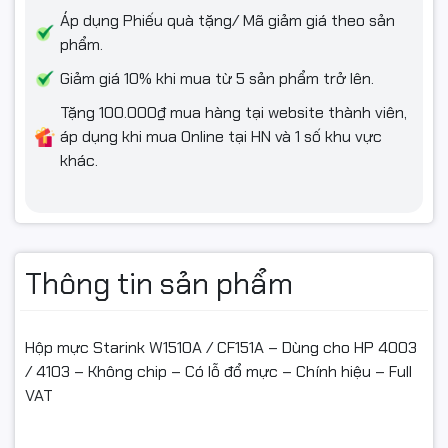
Sản phẩm bể vỡ, móp méo, rách vỡ, đổ mực do vận chuyển
Áp dụng Phiếu quà tặng/ Mã giảm giá theo sản
✅ Hỗ trợ đổi/hoàn khi:
phẩm.
Giảm giá 10% khi mua từ 5 sản phẩm trở lên.
Giao sai mã mực / sai dòng máy tương thích so với đơn đặt
hàng.
Tặng 100.000₫ mua hàng tại website thành viên,
áp dụng khi mua Online tại HN và 1 số khu vực
Hộp mực lỗi kỹ thuật: không in được, lỗi cơ, vỡ vỏ… (không do
khác.
người dùng tác động).
Sản phẩm còn nguyên tem – nguyên hộp – chưa đổ mực,
chưa can thiệp, chưa lắp lên máy lâu ngày.
🚫 Không hỗ trợ đổi/hoàn nếu:
Thông tin sản phẩm
Hộp mực đã bị đổ mực, tháo seal, tháo linh kiện, sửa chữa.
Hộp mực Starink W1510A / CF151A – Dùng cho HP 4003
Đã nạp mực nhiều lần, mực trộn lung tung, bẩn, cháy nổ do
/ 4103 – Không chip – Có lỗ đổ mực – Chính hiệu – Full
dùng sai.
VAT
Hàng bị trầy xước, vỡ, bể, biến dạng do rơi rớt, va chạm sau
khi nhận.