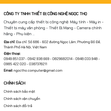
#ngocthocomputer #congnghengoctho
CÔNG TY TNHH THIẾT BỊ CÔNG NGHỆ NGỌC THỌ
Chuyên cung cấp thiết bị công nghệ: Máy tính - Máy in -
Thiết bị máy văn phòng - Thiết Bị Mạng - Camera chính
hãng - Phụ kiện ...
Địa chỉ:
Địa chỉ: Số 686 - 602 đường Ngọc Lâm, Phường Bồ Đề,
Thành Phố Hà Nội, Việt Nam
Điện thoại:
0949.851.037 - 0942.938.669 - 0829682014 - 0948.033.948 -
0985 422 020 - 0387378211
Email:
ngoctho.computer@gmail.com
CHÍNH SÁCH
Chính sách bảo mật
Chính sách vận chuyển
Chính sách đổi trả