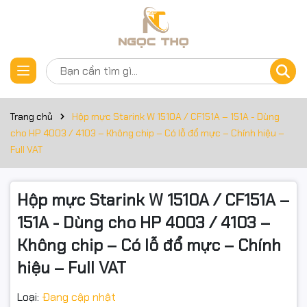
Thông số kỹ thuật
Đặt trước sản phẩm
Hộp mực Starink W1510A / CF151A – Dùng cho HP 4003 /
4103 – Không chip – Có lỗ đổ mực – Chính hiệu – Full VAT
Trang chủ
Hộp mực Starink W 1510A / CF151A – 151A - Dùng
cho HP 4003 / 4103 – Không chip – Có lỗ đổ mực – Chính hiệu –
📝 Mô tả ngắn
Full VAT
Starink W1510A (HP 151A) là hộp mực thay thế chất lượng
cao cho dòng HP LaserJet Pro 4003 / MFP 4103.
Hộp mực Starink W 1510A / CF151A –
151A - Dùng cho HP 4003 / 4103 –
Thiết kế không kèm chip (tái sử dụng chip gốc), có sẵn lỗ đổ
mực giúp nạp lại nhiều lần, cho bản in đậm – nét – sạch, phù
Không chip – Có lỗ đổ mực – Chính
hợp văn phòng, cửa hàng, hộ gia đình in ấn nhiều.
hiệu – Full VAT
Hàng chính hiệu Starink – Mới 100% – Xuất hóa đơn Full VAT.
Loại:
Đang cập nhật