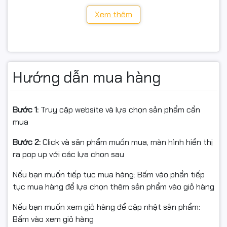
4003dn
Xem thêm
4003dw
HP LaserJet Pro MFP:
4103fdn
Hướng dẫn mua hàng
4103fdw
Bước 1:
Truy cập website và lựa chọn sản phẩm cần
mua
📌 Hướng dẫn sử dụng nhanh
Bước 2:
Click và sản phẩm muốn mua, màn hình hiển thị
Tháo chip từ hộp mực đang dùng (hộp theo máy hoặc
ra pop up với các lựa chọn sau
hộp cũ còn dùng được).
Nếu bạn muốn tiếp tục mua hàng: Bấm vào phần tiếp
Gắn chip sang hộp mực Starink W1510A đúng vị trí,
tục mua hàng để lựa chọn thêm sản phẩm vào giỏ hàng
chắc tay.
Nếu bạn muốn xem giỏ hàng để cập nhật sản phẩm:
Lắc nhẹ hộp mực 5–6 lần trước khi lắp vào máy để mực
Bấm vào xem giỏ hàng