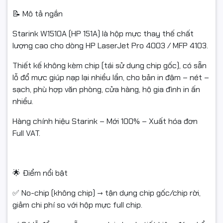
📝 Mô tả ngắn
Quá thời gian đổi trả theo quy định của sàn/shop.
Starink W1510A (HP 151A) là hộp mực thay thế chất
📌 Khi yêu cầu đổi/hoàn, vui lòng:
lượng cao cho dòng HP LaserJet Pro 4003 / MFP 4103.
Giữ lại hộp, tem, hóa đơn/chứng từ, phụ kiện kèm theo.
Thiết kế không kèm chip (tái sử dụng chip gốc), có sẵn
Gửi video mở hộp + hình ảnh lỗi + mô tả chi tiết để shop hỗ
lỗ đổ mực giúp nạp lại nhiều lần, cho bản in đậm – nét –
trợ nhanh hơn.
sạch, phù hợp văn phòng, cửa hàng, hộ gia đình in ấn
nhiều.
Hàng chính hiệu Starink – Mới 100% – Xuất hóa đơn
#HopMucStarink #W1510A #HP151A #HopMuc4003
Full VAT.
#HopMuc4103
#HopMucNoChip #HopMucCoLoDoMuc #mucdomayin
#hopmuclaser
🌟 Điểm nổi bật
#MucInHP #LaserJetPro4003 #LaserJetPro4103
✅ No-chip (không chip) → tận dụng chip gốc/chip rời,
giảm chi phí so với hộp mực full chip.
#mucingiare #mucvanphong #fullVAT #ngocthocomputer