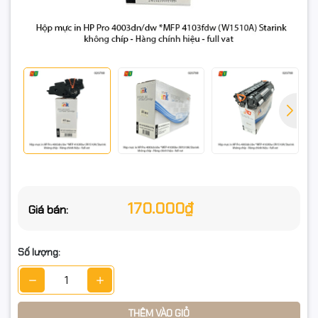
không nhận mực.
🖨️ Máy in tương thích
HP LaserJet Pro:
4003dn
4003dw
HP LaserJet Pro MFP:
4103fdn
170.000₫
Giá bán:
4103fdw
Số lượng:
📌 Hướng dẫn sử dụng nhanh
Tháo chip từ hộp mực đang dùng (hộp theo máy hoặc hộp
THÊM VÀO GIỎ
cũ còn dùng được).