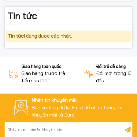
Quá thời gian đổi trả theo quy định của sàn/shop.
Tin tức
📌 Khi yêu cầu đổi/hoàn, vui lòng:
Giữ lại hộp, tem, hóa đơn/chứng từ, phụ kiện kèm theo.
Tin tức!
đang được cập nhật.
Gửi video mở hộp + hình ảnh lỗi + mô tả chi tiết để shop
hỗ trợ nhanh hơn.
Giao hàng toàn quốc
Đổi trả dễ dàng
Giao hàng trước trả
Đổi mới trong 15 n
#HopMucStarink #W1510A #HP151A #HopMuc4003
tiền sau COD
đầu
#HopMuc4103
#HopMucNoChip #HopMucCoLoDoMuc #mucdomayin
Nhận tin khuyến mãi
#hopmuclaser
Bạn vui lòng để lại Email để nhận thông tin
khuyến mãi từ Euro
#MucInHP #LaserJetPro4003 #LaserJetPro4103
#mucingiare #mucvanphong #fullVAT