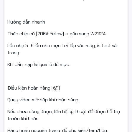
Hướng dẫn nhanh
Tháo chip cũ (206A Yellow) → gắn sang W2112A.
Lắc nhẹ 5–6 lần cho mực tơi, lắp vào máy, in test vài
trang.
Khi cần, nạp lại qua lỗ đổ mực.
Điều kiện hoàn hàng (📦)
Quay video mở hộp khi nhận hàng.
Nếu chưa dùng được, liên hệ kỹ thuật để được hỗ trợ
trước khi hoàn.
Hàng hoàn nguyên trạng, đủ phụ kiện/tem/hộp.