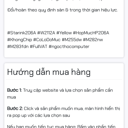
Đổi/hoàn theo quy định sàn & trong thời gian hiệu lực.
#Starink206A #W2112A #Yellow #HopMucHP206A
#KhongChip #CoLoDoMuc #M255dw #M282nw
#M283fdn #FullVAT #ngocthocomputer
Hướng dẫn mua hàng
Bước 1:
Truy cập website và lựa chọn sản phẩm cần
mua
Bước 2:
Click và sản phẩm muốn mua, màn hình hiển thị
ra pop up với các lựa chọn sau
Nếu bạn muốn tiếp tục mua hàng: Bấm vào phần tiếp