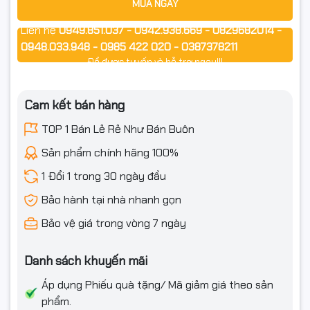
MUA NGAY
Liên hệ
0949.851.037 - 0942.938.669 - 0829682014 -
0948.033.948 - 0985 422 020 - 0387378211
Để được tư vấn và hỗ trợ ngay!!!
Cam kết bán hàng
TOP 1 Bán Lẻ Rẻ Như Bán Buôn
Sản phẩm chính hãng 100%
1 Đổi 1 trong 30 ngày đầu
Bảo hành tại nhà nhanh gọn
Bảo vệ giá trong vòng 7 ngày
Danh sách khuyến mãi
Áp dụng Phiếu quà tặng/ Mã giảm giá theo sản
phẩm.