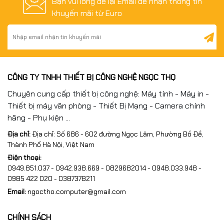
Bạn vui lòng để lại Email để nhận thông tin
khuyến mãi từ Euro
CÔNG TY TNHH THIẾT BỊ CÔNG NGHỆ NGỌC THỌ
Chuyên cung cấp thiết bị công nghệ: Máy tính - Máy in -
Thiết bị máy văn phòng - Thiết Bị Mạng - Camera chính
hãng - Phụ kiện ...
Địa chỉ:
Địa chỉ: Số 686 - 602 đường Ngọc Lâm, Phường Bồ Đề,
Thành Phố Hà Nội, Việt Nam
Điện thoại:
0949.851.037 - 0942.938.669 - 0829682014 - 0948.033.948 -
0985 422 020 - 0387378211
Email:
ngoctho.computer@gmail.com
CHÍNH SÁCH