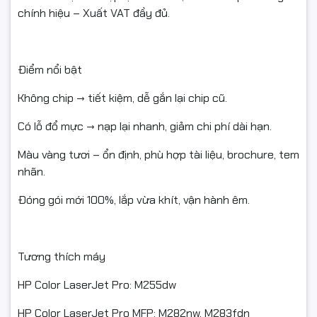
chính hiệu – Xuất VAT đầy đủ.
Điểm nổi bật
Không chip → tiết kiệm, dễ gắn lại chip cũ.
Có lỗ đổ mực → nạp lại nhanh, giảm chi phí dài hạn.
Màu vàng tươi – ổn định, phù hợp tài liệu, brochure, tem
nhãn.
Đóng gói mới 100%, lắp vừa khít, vận hành êm.
Tương thích máy
HP Color LaserJet Pro: M255dw
HP Color LaserJet Pro MFP: M282nw, M283fdn