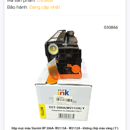
Mã sản phẩm:
030866
Có lỗ đổ mực → nạp lại nhanh, giảm chi phí dài hạn.
Bảo hành:
Đang cập nhật
Màu vàng tươi – ổn định, phù hợp tài liệu, brochure, tem
nhãn.
Hộp mực Starink HP 206A – W2112A (Yellow, màu vàng ,
Không Chip) – Có lỗ đổ mực – Chính hiệu – Full VAT
Đóng gói mới 100%, lắp vừa khít, vận hành êm.
Đặt trước sản phẩm để nhận thêm nhiều ưu đãi bạn
nhé
Tương thích máy
HP Color LaserJet Pro: M255dw
HP Color LaserJet Pro MFP: M282nw, M283fdn
Hướng dẫn nhanh
GỬI THÔNG TIN
Tháo chip cũ (206A Yellow) → gắn sang W2112A.
Lắc nhẹ 5–6 lần cho mực tơi, lắp vào máy, in test vài trang.