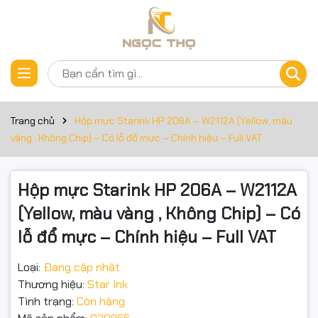
Thông số kỹ thuật
Đặt trước sản phẩm
Hộp mực Starink HP 206A – W2112A (Yellow, Không Chip) – Có
lỗ đổ mực – Chính hiệu – Full VAT
Trang chủ
Hộp mực Starink HP 206A – W2112A (Yellow, màu
vàng , Không Chip) – Có lỗ đổ mực – Chính hiệu – Full VAT
Mô tả ngắn: Hộp mực Yellow (Vàng) cho bản in màu tươi, đều,
hạn chế lem. Không chip (tái dùng chip cũ) và có lỗ đổ mực
Hộp mực Starink HP 206A – W2112A
để nạp lại nhiều lần, tối ưu chi phí. Hàng chính hiệu – Xuất
VAT đầy đủ.
(Yellow, màu vàng , Không Chip) – Có
lỗ đổ mực – Chính hiệu – Full VAT
Điểm nổi bật
Loại:
Đang cập nhật
Thương hiệu:
Star Ink
Không chip → tiết kiệm, dễ gắn lại chip cũ.
Tình trạng:
Còn hàng