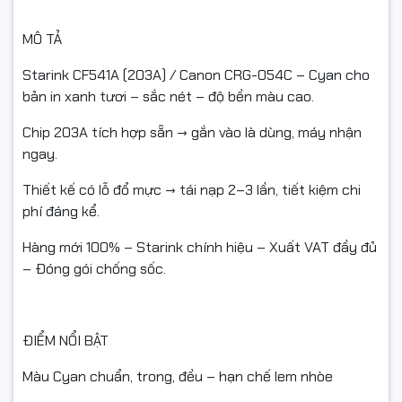
- Hàng gửi lại phải: còn nguyên vẹn, không bung seal, không
đổ/tái nạp mực, không dính mực do tự thao tác, đủ
MÔ TẢ
hộp/tem/phụ kiện/hóa đơn (nếu có). - Không hỗ trợ đổi/hoàn
Starink CF541A (203A) / Canon CRG-054C – Cyan cho
nếu: dùng cho sai dòng máy, đã tự đổ mực/tái nạp/tháo hộp,
bản in xanh tươi – sắc nét – độ bền màu cao.
làm hỏng do lắp sai, hoặc không có video mở gói.
Chip 203A tích hợp sẵn → gắn vào là dùng, máy nhận
ngay.
Thiết kế có lỗ đổ mực → tái nạp 2–3 lần, tiết kiệm chi
Hàng hoàn cần đảm bảo:
phí đáng kể.
Còn nguyên vẹn – chưa đổ mực – chưa qua sử dụng
Hàng mới 100% – Starink chính hiệu – Xuất VAT đầy đủ
– Đóng gói chống sốc.
Không trầy xước nặng, không dính mực
Đủ hộp / tem / phụ kiện / hóa đơn (nếu có)
ĐIỂM NỔI BẬT
Đúng quy định của sàn
Màu Cyan chuẩn, trong, đều – hạn chế lem nhòe