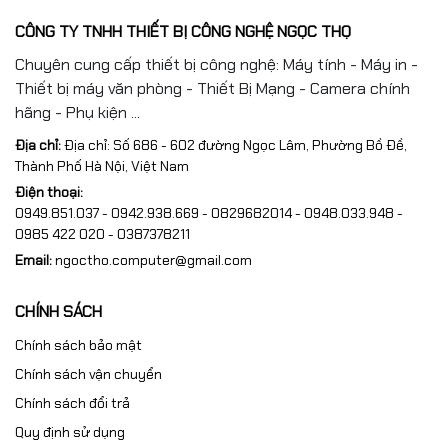
CÔNG TY TNHH THIẾT BỊ CÔNG NGHỆ NGỌC THỌ
Chuyên cung cấp thiết bị công nghệ: Máy tính - Máy in -
Thiết bị máy văn phòng - Thiết Bị Mạng - Camera chính
hãng - Phụ kiện ...
Địa chỉ:
Địa chỉ: Số 686 - 602 đường Ngọc Lâm, Phường Bồ Đề,
Thành Phố Hà Nội, Việt Nam
Điện thoại:
0949.851.037 - 0942.938.669 - 0829682014 - 0948.033.948 -
0985 422 020 - 0387378211
Email:
ngoctho.computer@gmail.com
CHÍNH SÁCH
Chính sách bảo mật
Chính sách vận chuyển
Chính sách đổi trả
Quy định sử dụng