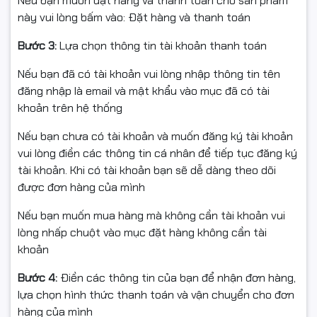
Nếu bạn muốn đặt hàng và thanh toán cho sản phẩm
Thuế: Xuất hóa đơn Full VAT
này vui lòng bấm vào: Đặt hàng và thanh toán
Bước 3:
Lựa chọn thông tin tài khoản thanh toán
GỢI Ý SỬ DỤNG
Nếu bạn đã có tài khoản vui lòng nhập thông tin tên
Khi tái nạp: vệ sinh khoang mực, gạt, drum, trục từ để
đăng nhập là email và mật khẩu vào mục đã có tài
đảm bảo màu đều – đậm – ổn định
khoản trên hệ thống
In ảnh màu: kết hợp đúng bộ C/M/Y/K để tránh lệch
Nếu bạn chưa có tài khoản và muốn đăng ký tài khoản
màu
vui lòng điền các thông tin cá nhân để tiếp tục đăng ký
tài khoản. Khi có tài khoản bạn sẽ dễ dàng theo dõi
được đơn hàng của mình
CAM KẾT
Nếu bạn muốn mua hàng mà không cần tài khoản vui
lòng nhấp chuột vào mục đặt hàng không cần tài
✅ Hàng chính hiệu – nguồn gốc rõ ràng
khoản
✅ Full VAT – giao hàng toàn quốc
Bước 4:
Điền các thông tin của bạn để nhận đơn hàng,
✅ Đóng gói chắc chắn – an toàn tuyệt đối
lựa chọn hình thức thanh toán và vận chuyển cho đơn
hàng của mình