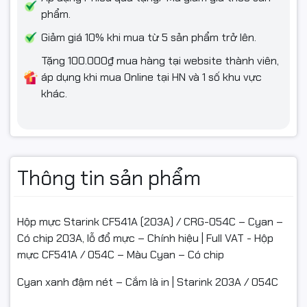
phẩm.
CAM KẾT
Giảm giá 10% khi mua từ 5 sản phẩm trở lên.
✅ Hàng chính hiệu – nguồn gốc rõ ràng
Tặng 100.000₫ mua hàng tại website thành viên,
áp dụng khi mua Online tại HN và 1 số khu vực
✅ Full VAT – giao hàng toàn quốc
khác.
✅ Đóng gói chắc chắn – an toàn tuyệt đối
Thông tin sản phẩm
⭐ ĐIỀU KIỆN ĐỔI / HOÀN HÀNG
- Bắt buộc quay video mở gói từ lúc còn nguyên băng
Hộp mực Starink CF541A (203A) / CRG-054C – Cyan –
keo/thùng đến khi thấy sản phẩm bên trong (làm căn cứ
Có chip 203A, lỗ đổ mực – Chính hiệu | Full VAT - Hộp
nếu: móp méo, vỡ, giao nhầm, thiếu hàng).
mực CF541A / 054C – Màu Cyan – Có chip
- Hỗ trợ đổi/hoàn khi: giao sai mẫu, thiếu hàng, hoặc lỗi kỹ
Cyan xanh đậm nét – Cắm là in | Starink 203A / 054C
thuật được shop xác nhận.