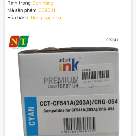
đáng kể.
Tình trạng:
Còn hàng
Mã sản phẩm:
009041
Hàng mới 100% – Starink chính hiệu – Xuất VAT đầy đủ –
Bảo hành:
Đang cập nhật
Đóng gói chống sốc.
Hộp mực Starink CF541A (203A) / CRG-054C – Cyan –
Có chip 203A, lỗ đổ mực – Chính hiệu | Full VAT - Có
chíp
ĐIỂM NỔI BẬT
Đặt trước sản phẩm để nhận thêm nhiều ưu đãi bạn
nhé
Màu Cyan chuẩn, trong, đều – hạn chế lem nhòe
Chíp 203A tích hợp, không cần reset
Có lỗ đổ mực → dễ tái nạp (2–3 lần tùy quy trình)
Hoạt động ổn định, bảo vệ tuổi thọ máy in
Starink chính hiệu – Full VAT – đóng gói chắc chắn
GỬI THÔNG TIN
TƯƠNG THÍCH MÁY IN