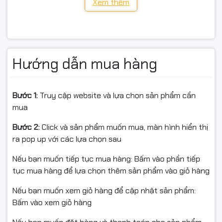
MF640x / MF641Cw / MF642Cdw / MF643Cdw /
Xem thêm
MF644Cdw / MF645Cx
LBP622Cdw / LBP621Cw / LBP623Cw
Hướng dẫn mua hàng
📌 Sản phẩm chỉ bao gồm màu Cyan (Xanh). Không bao
gồm các màu C/M/Y/K khác.
Bước 1:
Truy cập website và lựa chọn sản phẩm cần
THÔNG SỐ
mua
Màu: Cyan (Xanh)
Bước 2:
Click và sản phẩm muốn mua, màn hình hiển thị
ra pop up với các lựa chọn sau
Mã tương thích: HP CF541A (203A) / Canon CRG-054C
Nếu bạn muốn tiếp tục mua hàng: Bấm vào phần tiếp
Chip: 203A – tích hợp sẵn (cắm là in)
tục mua hàng để lựa chọn thêm sản phẩm vào giỏ hàng
Tính năng: Có lỗ đổ mực – hỗ trợ tái nạp
Nếu bạn muốn xem giỏ hàng để cập nhật sản phẩm:
Bấm vào xem giỏ hàng
Tình trạng: Mới 100% – Starink chính hiệu