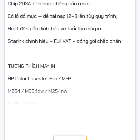
Chíp 203A tích hợp, không cần reset
#HopMucStarink #CF541A #CRG054C #Cyan #HopMucMau
#HopMucHP #HopMucCanon #MucInLaser #FullVAT
Có lỗ đổ mực → dễ tái nạp (2–3 lần tùy quy trình)
#NgocThoComputer
Hoạt động ổn định, bảo vệ tuổi thọ máy in
Starink chính hiệu – Full VAT – đóng gói chắc chắn
TƯƠNG THÍCH MÁY IN
HP Color LaserJet Pro / MFP
M254 / M254dw / M254nw
M280 / M280nw
M281cdw / M281fdn / M281fdw / M284fdw
Canon imageCLASS / i-SENSYS