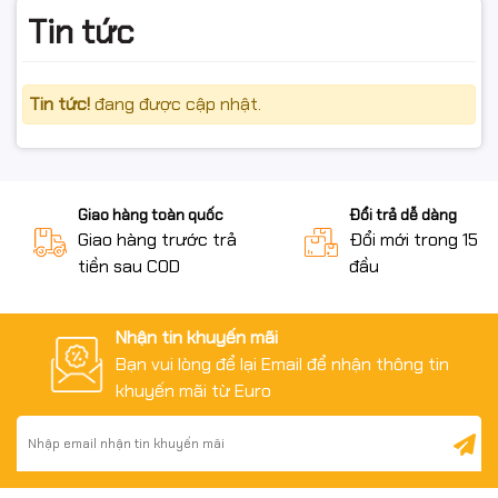
Tin tức
Hàng hoàn cần đảm bảo:
Tin tức!
đang được cập nhật.
Còn nguyên vẹn – chưa đổ mực – chưa qua sử dụng
Không trầy xước nặng, không dính mực
Đủ hộp / tem / phụ kiện / hóa đơn (nếu có)
Giao hàng toàn quốc
Đổi trả dễ dàng
Giao hàng trước trả
Đổi mới trong 15 n
Đúng quy định của sàn
tiền sau COD
đầu
Nhận tin khuyến mãi
#HopMucStarink #CF541A #CRG054C #Cyan
Bạn vui lòng để lại Email để nhận thông tin
#HopMucMau #HopMucHP #HopMucCanon
khuyến mãi từ Euro
#MucInLaser #FullVAT #NgocThoComputer