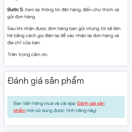
Bước 5:
Xem lại thông tin đặt hàng, điền chú thích và
gửi đơn hàng
⭐ ĐIỀU KIỆN ĐỔI / HOÀN HÀNG
Sau khi nhận được đơn hàng bạn gửi chúng tôi sẽ liên
hệ bằng cách gọi điện lại để xác nhận lại đơn hàng và
- Bắt buộc quay video mở gói từ lúc còn nguyên băng
địa chỉ của bạn.
keo/thùng đến khi thấy sản phẩm bên trong (làm căn
cứ nếu: móp méo, vỡ, giao nhầm, thiếu hàng).
Trân trọng cảm ơn.
- Hỗ trợ đổi/hoàn khi: giao sai mẫu, thiếu hàng, hoặc lỗi
kỹ thuật được shop xác nhận.
Đánh giá sản phẩm
- Hàng gửi lại phải: còn nguyên vẹn, không bung seal,
không đổ/tái nạp mực, không dính mực do tự thao tác,
đủ hộp/tem/phụ kiện/hóa đơn (nếu có). - Không hỗ trợ
đổi/hoàn nếu: dùng cho sai dòng máy, đã tự đổ mực/tái
Bạn tiến hàng mua và cài app
Đánh giá sản
nạp/tháo hộp, làm hỏng do lắp sai, hoặc không có video
phẩm
mới sử dụng được tính năng này!
mở gói.