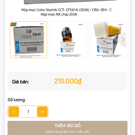
HP Color LaserJet Pro / MFP
M254 / M254dw / M254nw
M280 / M280nw
M281cdw / M281fdn / M281fdw / M284fdw
Canon imageCLASS / i-SENSYS
MF640x / MF641Cw / MF642Cdw / MF643Cdw / MF644Cdw /
MF645Cx
215.000₫
Giá bán:
LBP622Cdw / LBP621Cw / LBP623Cw
Số lượng:
📌 Sản phẩm chỉ bao gồm màu Cyan (Xanh). Không bao gồm
các màu C/M/Y/K khác.
THÊM VÀO GIỎ
THÔNG SỐ
Giao hàng tận nơi miễn phí