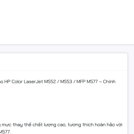
m nổi bật
genta) hiển thị rõ, chân thực, phù hợp in tài liệu, hình ảnh, bi
 cao – in được ~6.000 trang A4 (độ phủ 5%).
h hoàn hảo với máy in HP LaserJet màu, hoạt động ổn định, k
chi phí 50–60% so với mực chính hãng.
o HP Color LaserJet M552 / M553 / MFP M577 – Chính
 dàng – in mượt mà, sắc nét ngay từ trang đầu tiên.
 hàng chính hiệu Starink – bảo hành theo tiêu chuẩn.
 mực thay thế chất lượng cao, tương thích hoàn hảo với
ố kỹ thuật
M577.