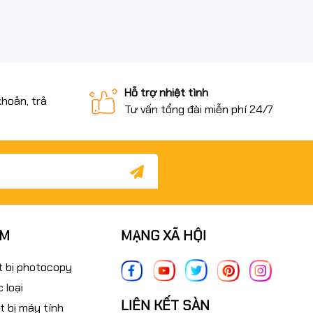
Hỗ trợ nhiệt tình
khoản, trả
Tư vấn tổng đài miễn phí 24/7
ẨM
MẠNG XÃ HỘI
t bị photocopy
 loại
LIÊN KẾT SÀN
t bị máy tính