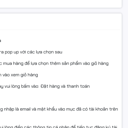
m hoàn trả cần nguyên hộp, tem còn nguyên, không trầy xướ
kiện.
rợ đổi/hoàn hàng khi sản phẩm còn nguyên vẹn và có giá trị sử
a
ra pop up với các lựa chọn sau
tarink #CF363A #HopMucDo #HopMucMagenta #HopMucHP5
P553 #HopMucMFP577
ục mua hàng để lựa chọn thêm sản phẩm vào giỏ hàng
hinhHieu #HopMucFullVAT #MucInVanPhong #HopMucHPColorL
 vào xem giỏ hàng
uDo #MucInChinhHieu
 vui lòng bấm vào: Đặt hàng và thanh toán
erColor #HopMucStarink #ngocthocomputer
ng nhập là email và mật khẩu vào mục đã có tài khoản trên
i lòng điền các thông tin cá nhân để tiếp tục đăng ký tài