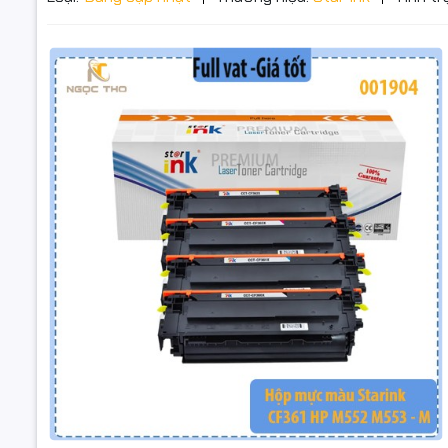
Hộp Mực S
M553 / MFP
📘 Mô tả 
Hộp mực m
cao, tương
MFP M577.
Sản phẩm m
hợp cho vă
Hộp Mực Sta
chuyên ng
Magenta – M) 
LaserJet M55
– Chính 
Hộp mực mớ