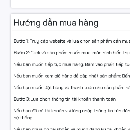
Phù hợp: Văn phòng, doanh nghiệp, cửa hàng in màu
✅ Sản phẩ
thiếu phụ 
✅ Chỉ hỗ t
Hướng dẫn mua hàng
🖨️ Máy in tương thích
Bước 1:
Truy cập website và lựa chọn sản phẩm cần mu
HP Color LaserJet Enterprise M552dn
Bước 2:
Click và sản phẩm muốn mua, màn hình hiển thị 
#HopMucS
HP Color LaserJet Enterprise M553n
#HopMucH
Nếu bạn muốn tiếp tục mua hàng: Bấm vào phần tiếp t
HP Color LaserJet Enterprise M553dn
#StarinkC
Nếu bạn muốn xem giỏ hàng để cập nhật sản phẩm: Bấm
#MucInMa
HP Color LaserJet Enterprise M553x
Nếu bạn muốn đặt hàng và thanh toán cho sản phẩm này
#MucInLas
HP Color LaserJet Enterprise MFP M577
Bước 3:
Lựa chọn thông tin tài khoản thanh toán
Nếu bạn đã có tài khoản vui lòng nhập thông tin tên đă
📦 Điều kiện hoàn hàng
hệ thống
Nếu bạn chưa có tài khoản và muốn đăng ký tài khoản vu