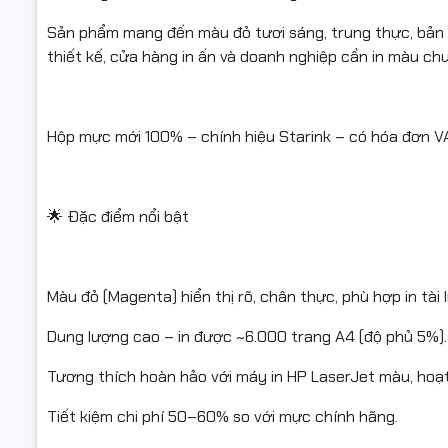
Sản phẩm mang đến màu đỏ tươi sáng, trung thực, bản i
Model: CF
thiết kế, cửa hàng in ấn và doanh nghiệp cần in màu ch
Màu mực: 
Thương hiệ
Hộp mực mới 100% – chính hiệu Starink – có hóa đơn V
Loại mực:
Dung lượng
🌟 Đặc điểm nổi bật
Tình trạng
Phù hợp: 
Màu đỏ (Magenta) hiển thị rõ, chân thực, phù hợp in tài l
Dung lượng cao – in được ~6.000 trang A4 (độ phủ 5%).
🖨️ Máy in
Tương thích hoàn hảo với máy in HP LaserJet màu, hoạt
Tiết kiệm chi phí 50–60% so với mực chính hãng.