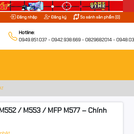
Đăng nhập
Đăng ký
So sánh sản phẩm (
0
)
Hotline:
0949.851.037 - 0942.938.669 - 0829682014 - 0948.03
AT
M552 / M553 / MFP M577 – Chính
 nhật