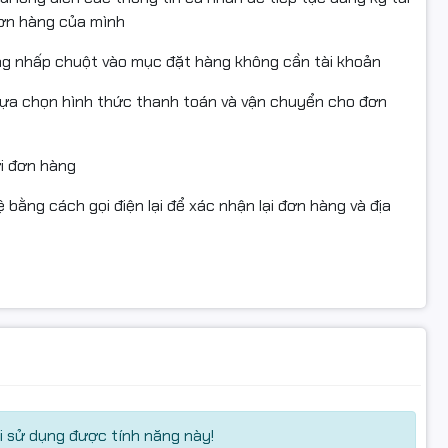
đơn hàng của mình
ẩm bị va đập, lỗi kỹ thuật hoặc hư hỏng khi vận chuyển.
ng nhấp chuột vào mục đặt hàng không cần tài khoản
thuật, vui lòng liên hệ trước khi hoàn hàng để được hỗ
lựa chọn hình thức thanh toán và vận chuyển cho đơn
không trầy xước hoặc thiếu phụ kiện.
ửi đơn hàng
 và có giá trị sử dụng.
 bằng cách gọi điện lại để xác nhận lại đơn hàng và địa
nta #HopMucHP552 #HopMucHP553 #HopMucMFP577
 #HopMucHPColorLaserJet #MucInMauDo
r
 sử dụng được tính năng này!