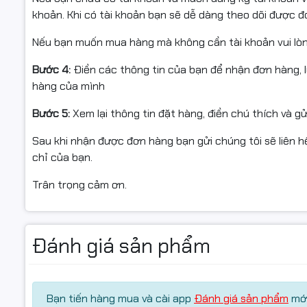
khoản. Khi có tài khoản bạn sẽ dễ dàng theo dõi được 
✅ Quay video khi mở hàng để làm bằng chứng nếu sản ph
Nếu bạn muốn mua hàng mà không cần tài khoản vui lò
✅ Nếu sản phẩm không sử dụng được hoặc cần hỗ trợ kỹ 
trợ.
Bước 4:
Điền các thông tin của bạn để nhận đơn hàng, 
hàng của mình
✅ Sản phẩm hoàn trả cần nguyên hộp, tem còn nguyên, 
Bước 5:
Xem lại thông tin đặt hàng, điền chú thích và g
✅ Chỉ hỗ trợ đổi/hoàn hàng khi sản phẩm còn nguyên vẹn
Sau khi nhận được đơn hàng bạn gửi chúng tôi sẽ liên hệ
chỉ của bạn.
Trân trọng cảm ơn.
#HopMucStarink #CF363A #HopMucDo #HopMucMage
#StarinkChinhHieu #HopMucFullVAT #MucInVanPhong
Đánh giá sản phẩm
#MucInChinhHieu
#MucInLaserColor #HopMucStarink #ngocthocompute
Bạn tiến hàng mua và cài app
Đánh giá sản phẩm
mới