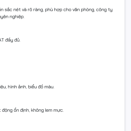
n sắc nét và rõ ràng, phù hợp cho văn phòng, công ty
363A
uyên nghiệp.
Đỏ (Magenta – M)
u: Starink – Chính hiệu
AT đầy đủ.
 Laser màu
 in: ~6.000 trang A4 (độ phủ 5%)
: Mới 100% – Full hộp – Có VAT
Văn phòng, doanh nghiệp, cửa hàng in màu
iệu, hình ảnh, biểu đồ màu.
 tương thích
 động ổn định, không lem mực.