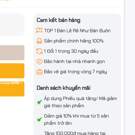
Jet M552 /
iều ưu đãi
Cam kết bán hàng
TOP 1 Bán Lẻ Rẻ Như Bán Buôn
Sản phẩm chính hãng 100%
1 Đổi 1 trong 30 ngày đầu
hất lượng
Bảo hành tại nhà nhanh gọn
/ M553 /
Bảo vệ giá trong vòng 7 ngày
.033.948 -
àng, phù
Danh sách khuyến mãi
n in màu
Áp dụng Phiếu quà tặng/ Mã giảm
giá theo sản phẩm.
Giảm giá 10% khi mua từ 5 sản
phẩm trở lên.
Tặng 100.000₫ mua hàng tại