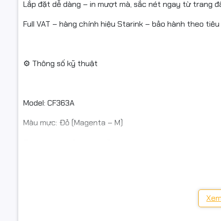
HP Color 
Lắp đặt dễ dàng – in mượt mà, sắc nét ngay từ trang đầ
HP Color 
Full VAT – hàng chính hiệu Starink – bảo hành theo tiêu
HP Color 
HP Color 
⚙️ Thông số kỹ thuật
HP Color 
Model: CF363A
📦 Điều k
Màu mực: Đỏ (Magenta – M)
Thương hiệu: Starink – Chính hiệu
✅ Quay vid
Loại mực: Laser màu
hoặc hư h
Dung lượng in: ~6.000 trang A4 (độ phủ 5%)
✅ Nếu sản 
Xem
Tình trạng: Mới 100% – Full hộp – Có VAT
trước khi 