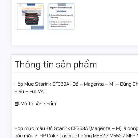
🌟 Đặc điể
Màu đỏ (Ma
Dung lượng
Tương thíc
Thông tin sản phẩm
mực.
Tiết kiệm 
Hộp Mực Starink CF363A (Đỏ – Magenta – M) – Dùng Ch
Hiệu – Full VAT
Lắp đặt dễ
📘 Mô tả sản phẩm
Full VAT –
Hộp mực màu Đỏ Starink CF363A (Magenta – M) là dòng
⚙️ Thông s
các máy in HP Color LaserJet dòng M552 / M553 / MFP 