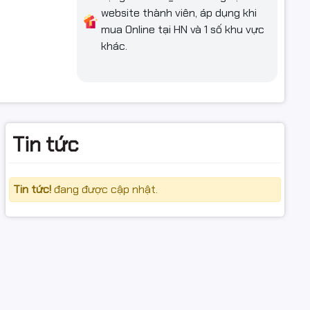
website thành viên, áp dụng khi
mua Online tại HN và 1 số khu vực
khác.
ểu đồ màu.
hông lem
Tin tức
Tin tức!
đang được cập nhật.