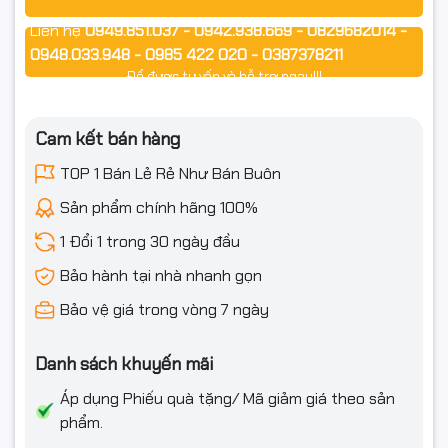
✔ Đã nạp nhiều lần nhưng chất lượng bản in kém
Liên hệ
0949.851.037 - 0942.938.669 - 0829682014 -
0948.033.948 - 0985 422 020 - 0387378211
Để được tư vấn và hỗ trợ ngay!!!
✅ Cam kết Ngọc Thọ Computer
Cam kết bán hàng
Hàng Premium chính hiệu – Full VAT
TOP 1 Bán Lẻ Rẻ Như Bán Buôn
Mới 100%, nguồn gốc rõ ràng
Sản phẩm chính hãng 100%
Ship COD toàn quốc – đóng gói an toàn
1 Đổi 1 trong 30 ngày đầu
Bảo hành tại nhà nhanh gọn
⭐ ĐIỀU KIỆN ĐỔI / HOÀN HÀNG
Bảo vệ giá trong vòng 7 ngày
Danh sách khuyến mãi
- Bắt buộc quay video mở gói từ lúc còn nguyên băng
Áp dụng Phiếu quà tặng/ Mã giảm giá theo sản
keo/thùng đến khi thấy sản phẩm bên trong (làm căn cứ
phẩm.
nếu: móp méo, vỡ, giao nhầm, thiếu hàng).