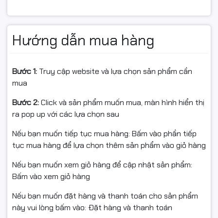
HP: CB435A, CB436A, CE285A, 35A / 36A / 85A
Canon: CRG-312, CRG-325, CRG-372, CRG-912
Hướng dẫn mua hàng
📌 Khi nào cần thay hộp mực 35A?
Bước 1:
Truy cập website và lựa chọn sản phẩm cần
✔ Bản in mờ, nhòe, xuất hiện vệt đen
mua
✔ Máy in rò rỉ mực, in lem nhem
Bước 2:
Click và sản phẩm muốn mua, màn hình hiển thị
ra pop up với các lựa chọn sau
✔ Hộp mực cũ gây tiếng ồn, linh kiện đã mòn
Nếu bạn muốn tiếp tục mua hàng: Bấm vào phần tiếp
✔ Đã nạp nhiều lần nhưng chất lượng bản in kém
tục mua hàng để lựa chọn thêm sản phẩm vào giỏ hàng
Nếu bạn muốn xem giỏ hàng để cập nhật sản phẩm:
Bấm vào xem giỏ hàng
✅ Cam kết Ngọc Thọ Computer
Nếu bạn muốn đặt hàng và thanh toán cho sản phẩm
Hàng Premium chính hiệu – Full VAT
này vui lòng bấm vào: Đặt hàng và thanh toán
Mới 100%, nguồn gốc rõ ràng