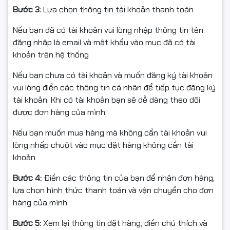
Bước 3:
Lựa chọn thông tin tài khoản thanh toán
Ship COD toàn quốc – đóng gói an toàn
Nếu bạn đã có tài khoản vui lòng nhập thông tin tên
đăng nhập là email và mật khẩu vào mục đã có tài
khoản trên hệ thống
⭐ ĐIỀU KIỆN ĐỔI / HOÀN HÀNG
Nếu bạn chưa có tài khoản và muốn đăng ký tài khoản
vui lòng điền các thông tin cá nhân để tiếp tục đăng ký
tài khoản. Khi có tài khoản bạn sẽ dễ dàng theo dõi
- Bắt buộc quay video mở gói từ lúc còn nguyên băng
được đơn hàng của mình
keo/thùng đến khi thấy sản phẩm bên trong (làm căn
cứ nếu: móp méo, vỡ, giao nhầm, thiếu hàng).
Nếu bạn muốn mua hàng mà không cần tài khoản vui
lòng nhấp chuột vào mục đặt hàng không cần tài
- Hỗ trợ đổi/hoàn khi: giao sai mẫu, thiếu hàng, hoặc lỗi
khoản
kỹ thuật được shop xác nhận.
Bước 4:
Điền các thông tin của bạn để nhận đơn hàng,
- Hàng gửi lại phải: còn nguyên vẹn, không bung seal,
lựa chọn hình thức thanh toán và vận chuyển cho đơn
không đổ/tái nạp mực, không dính mực do tự thao tác,
hàng của mình
đủ hộp/tem/phụ kiện/hóa đơn (nếu có).
Bước 5:
Xem lại thông tin đặt hàng, điền chú thích và
- Không hỗ trợ đổi/hoàn nếu: dùng cho sai dòng máy,