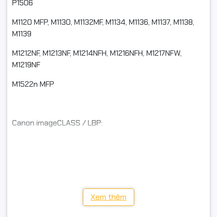
P1506
M1120 MFP, M1130, M1132MF, M1134, M1136, M1137, M1138,
M1139
M1212NF, M1213NF, M1214NFH, M1216NFH, M1217NFW,
M1219NF
M1522n MFP
Canon imageCLASS / LBP:
MF3010
LBP6000, LBP6018, LBP6030, LBP6030W
Xem thêm
Cartridge thay thế: