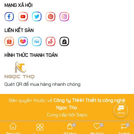
MẠNG XÃ HỘI
LIÊN KẾT SÀN
HÌNH THỨC THANH TOÁN
Quét QR để mua hàng nhanh chóng
Bản quyền thuộc về
Công ty TNHH Thiết bị công nghệ
Ngọc Thọ
.
Cung cấp bởi
Sapo
0
0
0
Trang chủ
Giỏ hàng
Yêu thích
So sánh