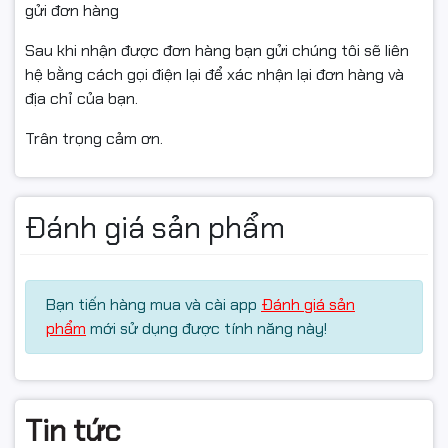
gửi đơn hàng
đã tự đổ mực/tái nạp/tháo hộp, làm hỏng do lắp sai,
hoặc không có video mở gói.
Sau khi nhận được đơn hàng bạn gửi chúng tôi sẽ liên
hệ bằng cách gọi điện lại để xác nhận lại đơn hàng và
địa chỉ của bạn.
Hashtag:
Trân trọng cảm ơn.
#hopmuc35A #Premium #mucmayin35A #hopmucHP
#hopmucCanon #mucinHP #mucinCanon
#hopmucchinhhang #FullVAT #linhkienmayin
Đánh giá sản phẩm
#ngocthocomputer #mucdomayin
Bạn tiến hàng mua và cài app
Đánh giá sản
phẩm
mới sử dụng được tính năng này!
Tin tức