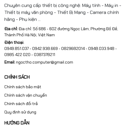
Chuyên cung cấp thiết bị công nghệ: Máy tính - Máy in -
Thiết bị máy văn phòng - Thiết Bị Mạng - Camera chính
hãng - Phụ kiện ...
Địa chỉ:
Địa chỉ: Số 686 - 602 đường Ngọc Lâm, Phường Bồ Đề,
Thành Phố Hà Nội, Việt Nam
Điện thoại:
0949.851.037 - 0942.938.669 - 0829682014 - 0948.033.948 -
0985 422 020 - 0387378211
Email:
ngoctho.computer@gmail.com
CHÍNH SÁCH
Chính sách bảo mật
Chính sách vận chuyển
Chính sách đổi trả
Quy định sử dụng
HƯỚNG DẪN