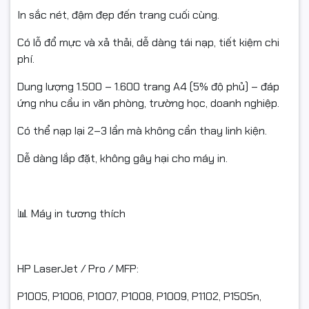
In sắc nét, đậm đẹp đến trang cuối cùng.
Có lỗ đổ mực và xả thải, dễ dàng tái nạp, tiết kiệm chi
phí.
Dung lượng 1.500 – 1.600 trang A4 (5% độ phủ) – đáp
ứng nhu cầu in văn phòng, trường học, doanh nghiệp.
Có thể nạp lại 2–3 lần mà không cần thay linh kiện.
Dễ dàng lắp đặt, không gây hại cho máy in.
📊 Máy in tương thích
HP LaserJet / Pro / MFP:
P1005, P1006, P1007, P1008, P1009, P1102, P1505n,