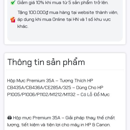
Giảm giá 10% khi mua từ 5 sản phẩm trở lên.
- Hỗ trợ đổi/hoàn khi: giao sai mẫu, thiếu hàng, hoặc lỗi kỹ
Tặng 100.000₫ mua hàng tại website thành viên,
thuật được shop xác nhận.
áp dụng khi mua Online tại HN và 1 số khu vực
- Hàng gửi lại phải: còn nguyên vẹn, không bung seal, không
khác.
đổ/tái nạp mực, không dính mực do tự thao tác, đủ
hộp/tem/phụ kiện/hóa đơn (nếu có).
- Không hỗ trợ đổi/hoàn nếu: dùng cho sai dòng máy, đã tự
đổ mực/tái nạp/tháo hộp, làm hỏng do lắp sai, hoặc không có
Thông tin sản phẩm
video mở gói.
Hộp Mực Premium 35A – Tương Thích HP
CB435A/CB436A/CE285A/325 – Dùng Cho HP
Hashtag:
P1005/P1006/P1102/M1212/M1132 – Có Lỗ Đổ Mực
#hopmuc35A #Premium #mucmayin35A #hopmucHP
#hopmucCanon #mucinHP #mucinCanon
#hopmucchinhhang #FullVAT #linhkienmayin
🖨️ Hộp mực Premium 35A – Giải pháp thay thế chất
#ngocthocomputer #mucdomayin
lượng, tiết kiệm và tiện lợi cho máy in HP & Canon.