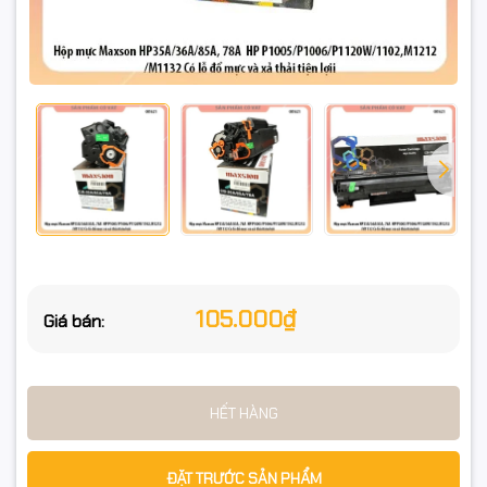
HP LaserJet Pro M1136 MFP
HP LaserJet Pro M1213nf MFP
HP LaserJet Pro M1216nfh MFP
HP LaserJet Pro P1102
CE651A
Canon Black and White Laser Toner Printer Cartridges
Cartridge Canon CRG325
105.000₫
Giá bán:
Hp LaserJet Hewlett Packard
HP LaserJet P1005
HP LaserJet P1006
HẾT HÀNG
HP LaserJet P1009
ĐẶT TRƯỚC SẢN PHẨM