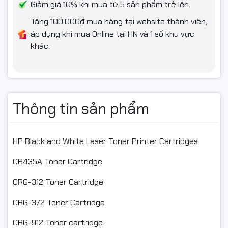
Giảm giá 10% khi mua từ 5 sản phẩm trở lên.
Đổ mực dễ dàng và dễ thay thế vật tư.
Tặng 100.000₫ mua hàng tại website thành viên,
áp dụng khi mua Online tại HN và 1 số khu vực
Bản in sắc nét, hình ảnh rõ ràng.
khác.
Bản in đậm đẹp từ khi sử dụng cho đến hết mực.
Nạp mực khoảng 2 – 3 lần không phải thay bất cứ linh kiện
nào.
Thông tin sản phẩm
Trường hợp hộp mực máy in cần thay
HP Black and White Laser Toner Printer Cartridges
Bản in bị đen nhiều, bị đốm đen, bị mờ đường kẻ khung.
CB435A Toner Cartridge
Thường xuyên chảy mực quá nhiều vào bên trong máy.
CRG-312 Toner Cartridge
Bản in quá xấu.
CRG-372 Toner Cartridge
Hộp mực sử dụng quá lâu làm linh kiện bên trong bị hao mòn.
CRG-912 Toner cartridge