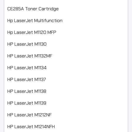
Các bánh răng, bánh nhông bị mòn, quay không điều, phát ra
tiếng ồn, tiếng kêu to.
CE285A Toner Cartridge
Hộp mực bị mờ do mất mát và không thể khắc phục được.
Hp LaserJet Multifunction
Tại sao nên chọn chúng tôi cung cấp mực in thương hiệu
Hp LaserJet M1120 MFP
Giá tốt nhất thị trường.
HP LaserJet M1130
Chúng tôi còn cung cấp hộp mực, mực nạp và linh kiện máy
HP LaserJet M1132MF
in, linh kiện hộp mực giá sỉ cho hầu hết các dòng máy in và
HP LaserJet M1134
máy photocopy phổ biến trên thị trường hiện nay.
HP LaserJet M1137
#hopmuc35a #tpink #hopmuc85a #mucmayin35a
#mucin35achinhhang #muc #hopmuc #giare #chatluong
HP LaserJet M1138
#linkkienmayin #hopmucin
HP LaserJet M1139
#ngocthocomputer #mucdomayin #hopmucmayin
#canon2900 #hopmuc #in #mayinlaser #mayindentrang
HP LaserJet M1212NF
#linhkienmayin #linhkienmayvanphong #cartridge #mayin
HP LaserJet M1214NFH
#mucin #hopmuclaser #mucnap#mucdo