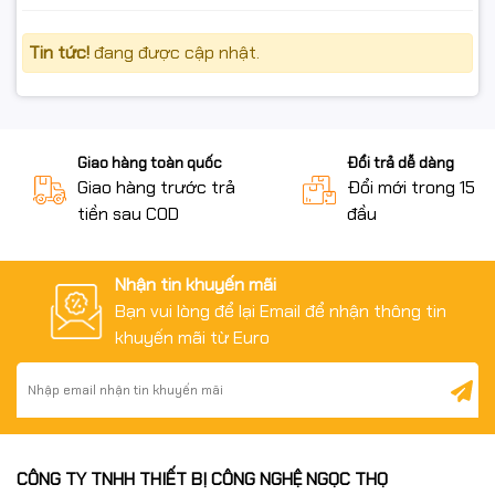
nay.
Tin tức!
đang được cập nhật.
#hopmuc35a #tpink #hopmuc85a #mucmayin35a
#mucin35achinhhang #muc #hopmuc #giare
#chatluong #linkkienmayin #hopmucin
Giao hàng toàn quốc
Đổi trả dễ dàng
#ngocthocomputer #mucdomayin #hopmucmayin
Giao hàng trước trả
Đổi mới trong 15 n
#canon2900 #hopmuc #in #mayinlaser
tiền sau COD
đầu
#mayindentrang #linhkienmayin
#linhkienmayvanphong #cartridge #mayin #mucin
#hopmuclaser #mucnap#mucdo
Nhận tin khuyến mãi
Bạn vui lòng để lại Email để nhận thông tin
#CB435A Toner Cartridge
khuyến mãi từ Euro
#CRG-312 Toner Cartridge
#CRG-372 Toner Cartridge
#CRG-912 Toner cartridge
CÔNG TY TNHH THIẾT BỊ CÔNG NGHỆ NGỌC THỌ
#CE285A Toner Cartridge