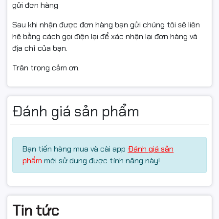
gửi đơn hàng
Bản in bị đen nhiều, bị đốm đen, bị mờ đường kẻ khung.
Sau khi nhận được đơn hàng bạn gửi chúng tôi sẽ liên
Thường xuyên chảy mực quá nhiều vào bên trong máy.
hệ bằng cách gọi điện lại để xác nhận lại đơn hàng và
địa chỉ của bạn.
Bản in quá xấu.
Trân trọng cảm ơn.
Hộp mực sử dụng quá lâu làm linh kiện bên trong bị hao
mòn. Các bánh răng, bánh nhông bị mòn, quay không
điều, phát ra tiếng ồn, tiếng kêu to.
Đánh giá sản phẩm
Hộp mực bị mờ do mất mát và không thể khắc phục
được.
Tại sao nên chọn chúng tôi cung cấp mực in thương
Bạn tiến hàng mua và cài app
Đánh giá sản
hiệu
phẩm
mới sử dụng được tính năng này!
Giá tốt nhất thị trường.
Chúng tôi còn cung cấp hộp mực, mực nạp và linh kiện
máy in, linh kiện hộp mực giá sỉ cho hầu hết các dòng
Tin tức
máy in và máy photocopy phổ biến trên thị trường hiện