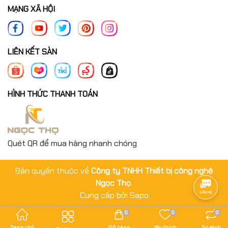
✅ Trước khi xuất kho có kiểm tra chất lượng hàng hóa.
MẠNG XÃ HỘI
✅ Hàng bán ra đều có xuất hóa đơn VAT đầy đủ.
LIÊN KẾT SÀN
HÌNH THỨC THANH TOÁN
Quét QR để mua hàng nhanh chóng
Bản quyền thuộc về
Công ty TNHH Thiết bị công nghệ
Ngọc Thọ
.
Cung cấp bởi
Sapo
0
0
0
Trang chủ
Giỏ hàng
Yêu thích
So sánh