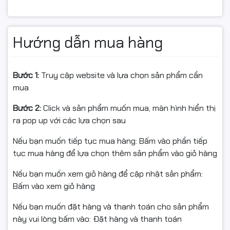
Hp LaserJet Hewlett Packard
#HP LaserJet M1138
HP LaserJet P1005
#HP LaserJet M1139
Hướng dẫn mua hàng
HP LaserJet P1006
#HP LaserJet M1212NF
HP LaserJet P1009
#HP LaserJet M1214NFH
Bước 1:
Truy cập website và lựa chọn sản phẩm cần
mua
HP LaserJet P1007
#HP LaserJet M1217NFW
Bước 2:
Click và sản phẩm muốn mua, màn hình hiển thị
HP LaserJet P1008
#HP LaserJet M1219NF
ra pop up với các lựa chọn sau
HP LaserJet P1505n
#Hp LaserJet M1522n MFP
Nếu bạn muốn tiếp tục mua hàng: Bấm vào phần tiếp
HP LaserJet P1506
#Hp LaserJet Pro
tục mua hàng để lựa chọn thêm sản phẩm vào giỏ hàng
imageCLASS MF3010
#HP LaserJet Pro M1136 MFP
Nếu bạn muốn xem giỏ hàng để cập nhật sản phẩm:
Bấm vào xem giỏ hàng
Canon Laser Printer LBP
#HP LaserJet Pro M1213nf MFP
Nếu bạn muốn đặt hàng và thanh toán cho sản phẩm
imageCLASS LBP6000
#HP LaserJet Pro M1216nfh MFP
này vui lòng bấm vào: Đặt hàng và thanh toán