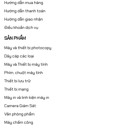
Hướng dẫn mua hàng
#HP LaserJet M1219NF
Hướng dẫn thanh toán
Hướng dẫn giao nhận
#Hp LaserJet M1522n MFP
Điều khoản dịch vụ
#Hp LaserJet Pro
SẢN PHẨM
#HP LaserJet Pro M1136 MFP
Máy và thiết bị photocopy
#HP LaserJet Pro M1213nf MFP
Dây cáp các loại
Máy và Thiết bị máy tính
#HP LaserJet Pro M1216nfh MFP
Phím, chuột máy tính
#HP LaserJet Pro P1102
Thiết bi lưu trữ
#CE651A
Thiết bị mạng
Máy in và linh kiện máy in
Cam kết chất lượng hàng hóa:
Camera Giám Sát
✅ Tất cả các sản phẩm của công ty Ngọc Thọ đều có
Văn phòng phẩm
nguồn gốc xuất xứ rõ ràng.
Máy chấm công