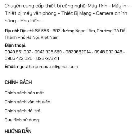
Chuyên cung cấp thiết bị công nghệ: Máy tính - Máy in -
#Hp LaserJet Multifunction
Thiết bị máy văn phòng - Thiết Bị Mạng - Camera chính
hãng - Phụ kiện ...
#Hp LaserJet M1120 MFP
Địa chỉ:
Địa chỉ: Số 686 - 602 đường Ngọc Lâm, Phường Bồ Đề,
#HP LaserJet M1130
Thành Phố Hà Nội, Việt Nam
Điện thoại:
#HP LaserJet M1132MF
0949.851.037 - 0942.938.669 - 0829682014 - 0948.033.948 -
0985 422 020 - 0387378211
#HP LaserJet M1134
Email:
ngoctho.computer@gmail.com
#HP LaserJet M1137
CHÍNH SÁCH
#HP LaserJet M1138
Chính sách bảo mật
#HP LaserJet M1139
Chính sách vận chuyển
#HP LaserJet M1212NF
Chính sách đổi trả
Quy định sử dụng
#HP LaserJet M1214NFH
HƯỚNG DẪN
#HP LaserJet M1217NFW