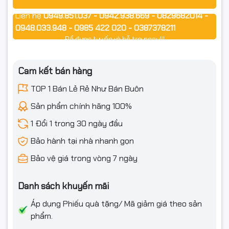
HP LaserJet P1007
Liên hệ
0949.851.037 - 0942.938.669 - 0829682014 -
HP LaserJet P1008
0948.033.948 - 0985 422 020 - 0387378211
Để được tư vấn và hỗ trợ ngay!!!
HP LaserJet P1505n
HP LaserJet P1506
Cam kết bán hàng
imageCLASS MF3010
TOP 1 Bán Lẻ Rẻ Như Bán Buôn
Sản phẩm chính hãng 100%
Canon Laser Printer LBP
1 Đổi 1 trong 30 ngày đầu
imageCLASS LBP6000
Bảo hành tại nhà nhanh gọn
imageCLASS LBP6018
Bảo vệ giá trong vòng 7 ngày
imageCLASS LBP6030
Danh sách khuyến mãi
imageCLASS LBP6030W
Áp dụng Phiếu quà tặng/ Mã giảm giá theo sản
Đặc điểm Hộp mực in
phẩm.