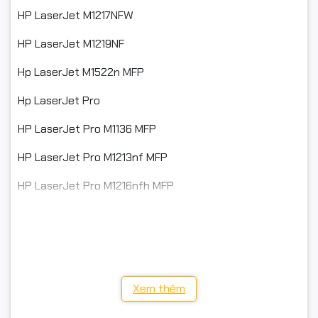
HP LaserJet M1217NFW
#CB435A Toner Cartridge
HP LaserJet M1219NF
#CRG-312 Toner Cartridge
Hp LaserJet M1522n MFP
#CRG-372 Toner Cartridge
Hp LaserJet Pro
#CRG-912 Toner cartridge
HP LaserJet Pro M1136 MFP
#CE285A Toner Cartridge
HP LaserJet Pro M1213nf MFP
#Hp LaserJet Multifunction
HP LaserJet Pro M1216nfh MFP
#Hp LaserJet M1120 MFP
HP LaserJet Pro P1102
#HP LaserJet M1130
CE651A
#HP LaserJet M1132MF
Canon Black and White Laser Toner Printer Cartridges
#HP LaserJet M1134
Xem thêm
Cartridge Canon CRG325
#HP LaserJet M1137