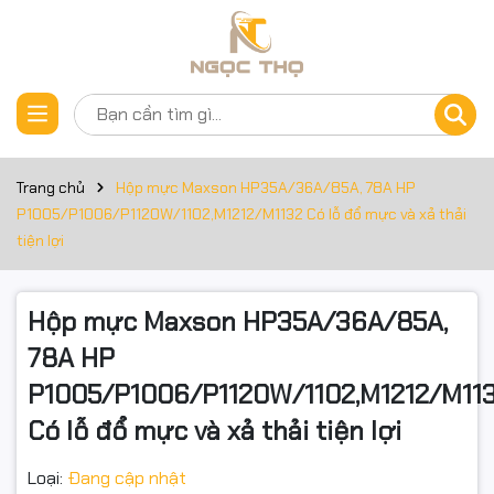
Thông số kỹ thuật
Đặt trước sản phẩm
HP Black and White Laser Toner Printer Cartridges
CB435A Toner Cartridge
Trang chủ
Hộp mực Maxson HP35A/36A/85A, 78A HP
CRG-312 Toner Cartridge
P1005/P1006/P1120W/1102,M1212/M1132 Có lỗ đổ mực và xả thải
tiện lợi
CRG-372 Toner Cartridge
CRG-912 Toner cartridge
Hộp mực Maxson HP35A/36A/85A,
CE285A Toner Cartridge
78A HP
P1005/P1006/P1120W/1102,M1212/M11
Hp LaserJet Multifunction
Có lỗ đổ mực và xả thải tiện lợi
Hp LaserJet M1120 MFP
Loại:
Đang cập nhật
HP LaserJet M1130