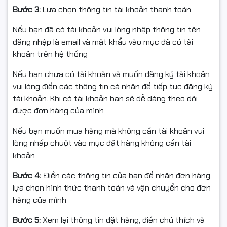
imageCLASS LBP6018
#HP LaserJet Pro P1102
Bước 3:
Lựa chọn thông tin tài khoản thanh toán
imageCLASS LBP6030
#CE651A
Nếu bạn đã có tài khoản vui lòng nhập thông tin tên
đăng nhập là email và mật khẩu vào mục đã có tài
imageCLASS LBP6030W
Cam kết chất lượng hàng hóa:
khoản trên hệ thống
Đặc điểm Hộp mực in
✅ Tất cả các sản phẩm của công ty Ngọc Thọ đều có nguồn
Nếu bạn chưa có tài khoản và muốn đăng ký tài khoản
gốc xuất xứ rõ ràng.
vui lòng điền các thông tin cá nhân để tiếp tục đăng ký
✅ Trước khi xuất kho có kiểm tra chất lượng hàng hóa.
tài khoản. Khi có tài khoản bạn sẽ dễ dàng theo dõi
Đổ mực dễ dàng và dễ thay thế vật tư.
được đơn hàng của mình
✅ Hàng bán ra đều có xuất hóa đơn VAT đầy đủ.
Bản in sắc nét, hình ảnh rõ ràng.
Nếu bạn muốn mua hàng mà không cần tài khoản vui
lòng nhấp chuột vào mục đặt hàng không cần tài
Bản in đậm đẹp từ khi sử dụng cho đến hết mực.
khoản
Nạp mực khoảng 2 – 3 lần không phải thay bất cứ linh
Bước 4:
Điền các thông tin của bạn để nhận đơn hàng,
kiện nào.
lựa chọn hình thức thanh toán và vận chuyển cho đơn
hàng của mình
Trường hợp hộp mực máy in cần thay
Bước 5:
Xem lại thông tin đặt hàng, điền chú thích và