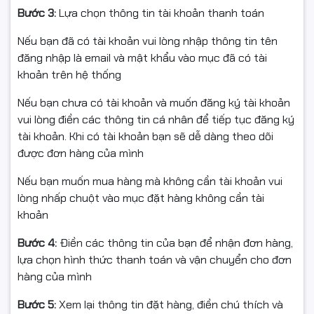
Bước 3:
Lựa chọn thông tin tài khoản thanh toán
Nếu bạn đã có tài khoản vui lòng nhập thông tin tên
⭐ ĐIỀU KIỆN ĐỔI / HOÀN HÀNG
đăng nhập là email và mật khẩu vào mục đã có tài
khoản trên hệ thống
Nếu bạn chưa có tài khoản và muốn đăng ký tài khoản
- Bắt buộc quay video mở gói từ lúc còn nguyên băng
vui lòng điền các thông tin cá nhân để tiếp tục đăng ký
keo/thùng đến khi thấy sản phẩm bên trong (làm căn
tài khoản. Khi có tài khoản bạn sẽ dễ dàng theo dõi
cứ nếu: móp méo, vỡ, giao nhầm, thiếu hàng).
được đơn hàng của mình
- Hỗ trợ đổi/hoàn khi: giao sai mẫu, thiếu hàng, hoặc lỗi
Nếu bạn muốn mua hàng mà không cần tài khoản vui
kỹ thuật được shop xác nhận.
lòng nhấp chuột vào mục đặt hàng không cần tài
- Hàng gửi lại phải: còn nguyên vẹn, không bung seal,
khoản
không đổ/tái nạp mực, không dính mực do tự thao tác,
Bước 4:
Điền các thông tin của bạn để nhận đơn hàng,
đủ hộp/tem/phụ kiện/hóa đơn (nếu có).
lựa chọn hình thức thanh toán và vận chuyển cho đơn
- Không hỗ trợ đổi/hoàn nếu: dùng cho sai dòng máy,
hàng của mình
đã tự đổ mực/tái nạp/tháo hộp, làm hỏng do lắp sai,
Bước 5:
Xem lại thông tin đặt hàng, điền chú thích và
hoặc không có video mở gói.