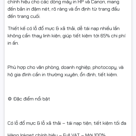
chính hiệu cho các dòng máy in HP và Canon, mang
#MucMayInLaser #ngocthocomputer #linhkienmayin
đến bản in đậm nét, rõ ràng và ổn định từ trang đầu
đến trang cuối.
Thiết kế có lỗ đổ mực & xả thải, dễ tái nạp nhiều lần
không cần thay linh kiện, giúp tiết kiệm tới 65% chi phí
in ấn.
Phù hợp cho văn phòng, doanh nghiệp, photocopy, và
hộ gia đình cần in thường xuyên, ổn định, tiết kiệm.
⚙️ Đặc điểm nổi bật
Có lỗ đổ mực & lỗ xả thải – tái nạp tiện, tiết kiệm tối đa
Hàng Inknet chính hiệu – Full VAT – Mới 100%