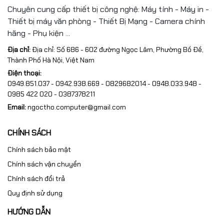
Chuyên cung cấp thiết bị công nghệ: Máy tính - Máy in -
Thiết bị máy văn phòng - Thiết Bị Mạng - Camera chính
hãng - Phụ kiện ...
Địa chỉ:
Địa chỉ: Số 686 - 602 đường Ngọc Lâm, Phường Bồ Đề,
Thành Phố Hà Nội, Việt Nam
Điện thoại:
0949.851.037 - 0942.938.669 - 0829682014 - 0948.033.948 -
0985 422 020 - 0387378211
Email:
ngoctho.computer@gmail.com
CHÍNH SÁCH
Chính sách bảo mật
Chính sách vận chuyển
Chính sách đổi trả
Quy định sử dụng
HƯỚNG DẪN