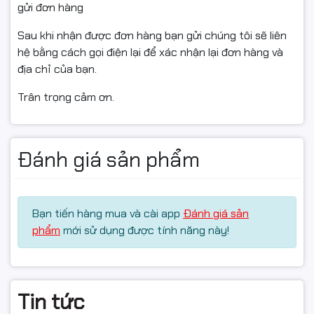
gửi đơn hàng
Sau khi nhận được đơn hàng bạn gửi chúng tôi sẽ liên
#HopMucInknet12A #HopMuc12A #HopMucHP12A
hệ bằng cách gọi điện lại để xác nhận lại đơn hàng và
#HopMucQ2612A #HopMucCanon303
địa chỉ của bạn.
#HopMucCanon2900 #HopMucCanon3000
Trân trọng cảm ơn.
#HopMuc1020 #HopMucM1005 #HopMucMayIn
#MucInInknet #MucInVanPhong #HopMucFullVAT
Đánh giá sản phẩm
#HopMucGiaRe #MucInChinhHieu
#MucMayInLaser #ngocthocomputer #linhkienmayin
Bạn tiến hàng mua và cài app
Đánh giá sản
phẩm
mới sử dụng được tính năng này!
Tin tức