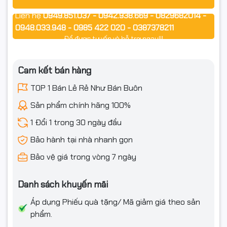
Thương hiệu: Inknet – Chính hiệu
Liên hệ
0949.851.037 - 0942.938.669 - 0829682014 -
Model: 12A / Q2612A / CRG303
0948.033.948 - 0985 422 020 - 0387378211
Để được tư vấn và hỗ trợ ngay!!!
Dung lượng in: ~2.000 trang A4 (độ phủ 5%)
Màu mực: Đen
Cam kết bán hàng
Tình trạng: Mới 100% – Có VAT đầy đủ
TOP 1 Bán Lẻ Rẻ Như Bán Buôn
Bảo hành: 03 tháng – 1 đổi 1 nếu lỗi kỹ thuật
Sản phẩm chính hãng 100%
1 Đổi 1 trong 30 ngày đầu
Bảo hành tại nhà nhanh gọn
⭐ ĐIỀU KIỆN ĐỔI / HOÀN HÀNG
Bảo vệ giá trong vòng 7 ngày
- Bắt buộc quay video mở gói từ lúc còn nguyên băng
Danh sách khuyến mãi
keo/thùng đến khi thấy sản phẩm bên trong (làm căn cứ
Áp dụng Phiếu quà tặng/ Mã giảm giá theo sản
nếu: móp méo, vỡ, giao nhầm, thiếu hàng).
phẩm.