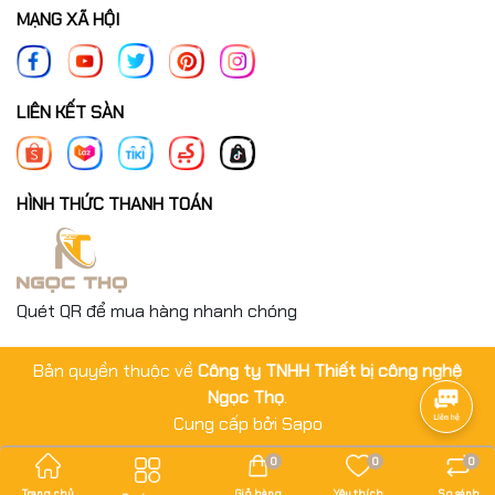
MẠNG XÃ HỘI
LIÊN KẾT SÀN
HÌNH THỨC THANH TOÁN
Quét QR để mua hàng nhanh chóng
Bản quyền thuộc về
Công ty TNHH Thiết bị công nghệ
Ngọc Thọ
.
Cung cấp bởi
Sapo
0
0
0
Trang chủ
Giỏ hàng
Yêu thích
So sánh