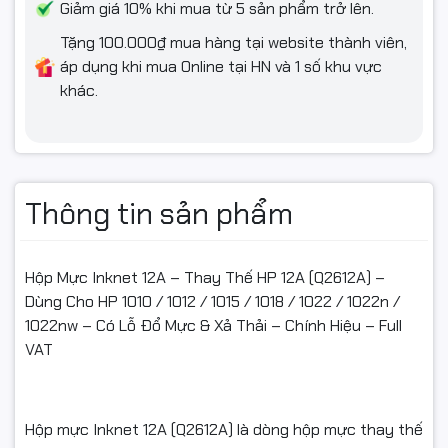
- Hỗ trợ đổi/hoàn khi: giao sai mẫu, thiếu hàng, hoặc lỗi kỹ
Giảm giá 10% khi mua từ 5 sản phẩm trở lên.
thuật được shop xác nhận.
Tặng 100.000₫ mua hàng tại website thành viên,
- Hàng gửi lại phải: còn nguyên vẹn, không bung seal, không
áp dụng khi mua Online tại HN và 1 số khu vực
đổ/tái nạp mực, không dính mực do tự thao tác, đủ
khác.
hộp/tem/phụ kiện/hóa đơn (nếu có).
- Không hỗ trợ đổi/hoàn nếu: dùng cho sai dòng máy, đã tự
đổ mực/tái nạp/tháo hộp, làm hỏng do lắp sai, hoặc không có
video mở gói.
Thông tin sản phẩm
Hộp Mực Inknet 12A – Thay Thế HP 12A (Q2612A) –
#HopMucInknet12A #HopMuc12A #HopMucHP12A
Dùng Cho HP 1010 / 1012 / 1015 / 1018 / 1022 / 1022n /
#HopMucQ2612A #HopMucCanon303
1022nw – Có Lỗ Đổ Mực & Xả Thải – Chính Hiệu – Full
#HopMucCanon2900 #HopMucCanon3000 #HopMuc1020
VAT
#HopMucM1005 #HopMucMayIn
#MucInInknet #MucInVanPhong #HopMucFullVAT
Hộp mực Inknet 12A (Q2612A) là dòng hộp mực thay thế
#HopMucGiaRe #MucInChinhHieu