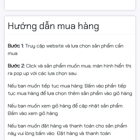
Hướng dẫn mua hàng
✅ Canon CRG303 dùng cho:
Canon LASER SHOT LBP 2900 / LBP 3000
Bước 1:
Truy cập website và lựa chọn sản phẩm cần
mua
📊 Thông số kỹ thuật
Bước 2:
Click và sản phẩm muốn mua, màn hình hiển thị
ra pop up với các lựa chọn sau
Thương hiệu: Inknet – Chính hiệu
Nếu bạn muốn tiếp tục mua hàng: Bấm vào phần tiếp
Model: 12A / Q2612A / CRG303
tục mua hàng để lựa chọn thêm sản phẩm vào giỏ hàng
Dung lượng in: ~2.000 trang A4 (độ phủ 5%)
Nếu bạn muốn xem giỏ hàng để cập nhật sản phẩm:
Màu mực: Đen
Bấm vào xem giỏ hàng
Tình trạng: Mới 100% – Có VAT đầy đủ
Nếu bạn muốn đặt hàng và thanh toán cho sản phẩm
này vui lòng bấm vào: Đặt hàng và thanh toán
Bảo hành: 03 tháng – 1 đổi 1 nếu lỗi kỹ thuật