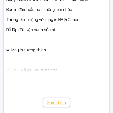
Bản in đậm, sắc nét, không lem nhòe
Tương thích rộng với máy in HP & Canon
Dễ lắp đặt, vận hành bền bỉ
🧩 Máy in tương thích
✅ HP 12A (Q2612A) dùng cho:
HP LaserJet 1010 / 1012 / 1015 / 1018 / 1020 / 1022 /
1022n / 1022nw
HP LaserJet MFP 3015 / 3020 / 3030 / 3050 / 3052 /
3055 / M1005 / M1319f
Xem thêm
Máy in laser Inknet 2612DW