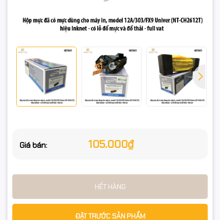
✅ HP 12A (Q2612A) dùng cho:
HP LaserJet 1010 / 1012 / 1015 / 1018 / 1020 / 1022 / 1022n /
1022nw
HP LaserJet MFP 3015 / 3020 / 3030 / 3050 / 3052 / 3055 /
M1005 / M1319f
Máy in laser Inknet 2612DW
105.000₫
✅ Canon CRG303 dùng cho:
Giá bán:
Canon LASER SHOT LBP 2900 / LBP 3000
HẾT HÀNG
📊 Thông số kỹ thuật
ĐẶT TRƯỚC SẢN PHẨM