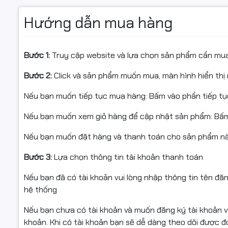
#M2625#2
Hướng dẫn mua hàng
Bản in quá xấu.
Hộp mực sử dụng quá lâu làm linh kiện bên trong bị hao
Cam kết c
phát ra tiếng ồn, tiếng kêu to.
Bước 1:
Truy cập website và lựa chọn sản phẩm cần mu
✅ Tất cả 
Hộp mực bị mờ do mất mát và không thể khắc phục đượ
Bước 2:
Click và sản phẩm muốn mua, màn hình hiển thị 
✅ Trước kh
Tại sao nên chọn chúng tôi cung cấp mực in thương hiệ
Nếu bạn muốn tiếp tục mua hàng: Bấm vào phần tiếp t
✅ Hàng bá
Nếu bạn muốn xem giỏ hàng để cập nhật sản phẩm: Bấm
Cam kết chất lượng trang in tương đương với hàng chí
Nếu bạn muốn đặt hàng và thanh toán cho sản phẩm này
Bảo hành 1 đổi 1 trong 06 tháng. (còn nguyên tem)
Bước 3:
Lựa chọn thông tin tài khoản thanh toán
Có thể nạp trên 01 đến 02 lần mà không thay thế linh ki
Nếu bạn đã có tài khoản vui lòng nhập thông tin tên đă
hệ thống
Tiết kiệm đến 65% chi phí in ấn.
Nếu bạn chưa có tài khoản và muốn đăng ký tài khoản vu
Chúng tôi còn cung cấp hộp mực, mực nạp và linh kiện m
khoản. Khi có tài khoản bạn sẽ dễ dàng theo dõi được 
in và máy photocopy phổ biến trên thị trường hiện nay.