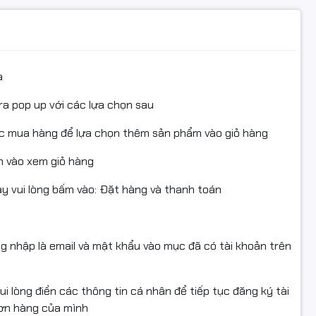
626#2825#2826#2675#2676#2875#2876#2676N#2676FH#
 mòn. Các bánh răng, bánh nhông bị mòn, quay không điều,
hất lượng hàng hóa:
a
các sản phẩm của công ty Ngọc Thọ đều có nguồn gốc xuất xứ 
c.
ra pop up với các lựa chọn sau
i xuất kho có kiểm tra chất lượng hàng hóa.
u
ục mua hàng để lựa chọn thêm sản phẩm vào giỏ hàng
n ra đều có xuất hóa đơn VAT đầy đủ.
 vào xem giỏ hàng
nh hãng.
 vui lòng bấm vào: Đặt hàng và thanh toán
ện.
ng nhập là email và mật khẩu vào mục đã có tài khoản trên
i lòng điền các thông tin cá nhân để tiếp tục đăng ký tài
áy in, linh kiện hộp mực giá sỉ cho hầu hết các dòng máy
đơn hàng của mình