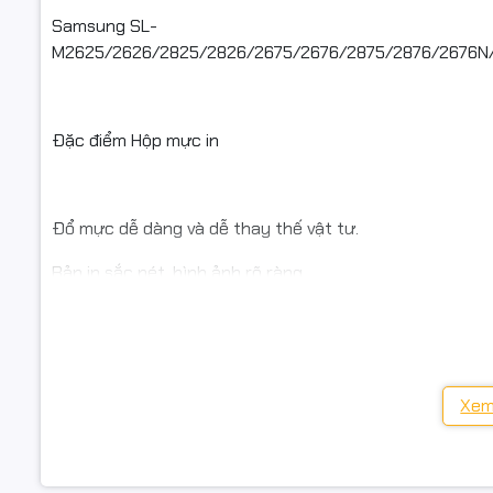
Samsung SL-
M2625/2626/2825/2826/2675/2676/2875/2876/2676N
Cam kết ch
Bảo hành 1
Đặc điểm Hộp mực in
Có thể nạp
Tiết kiệm 
Đổ mực dễ dàng và dễ thay thế vật tư.
Chúng tôi 
Bản in sắc nét, hình ảnh rõ ràng.
sỉ cho hầu
nay.
Bản in đậm đẹp từ khi sử dụng cho đến hết mực.
Nạp mực khoảng 2 – 3 lần không phải thay bất cứ linh k
#ngoctho
Trường hợp hộp mực máy in cần thay
Xem
#mayinlas
#mayin #
Bản in bị đen nhiều, bị đốm đen, bị mờ đường kẻ khung.
Samsung 
Thường xuyên chảy mực quá nhiều vào bên trong máy.