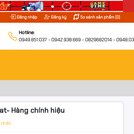
Đăng nhập
Đăng ký
So sánh sản phẩm (
0
)
Hotline:
0949.851.037 - 0942.938.669 - 0829682014 - 0948.03
at- Hàng chính hiệu
 nhật