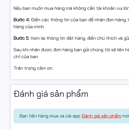
Nếu bạn muốn mua hàng mà không cần tài khoản vui lò
Bước 4:
Điền các thông tin của bạn để nhận đơn hàng, 
#ngocthocomputer #mucdomayin #hopmucmayin #can
hàng của mình
#linhkienmayin #linhkienmayvanphong #cartridge #
Bước 5:
Xem lại thông tin đặt hàng, điền chú thích và g
Samsung SL-
#M2625#2626#2825#2826#2675#2676#2875#2876#
Sau khi nhận được đơn hàng bạn gửi chúng tôi sẽ liên hệ
chỉ của bạn.
Trân trọng cảm ơn.
Cam kết chất lượng hàng hóa:
✅ Tất cả các sản phẩm của công ty Ngọc Thọ đều có ng
Đánh giá sản phẩm
✅ Trước khi xuất kho có kiểm tra chất lượng hàng hóa.
✅ Hàng bán ra đều có xuất hóa đơn VAT đầy đủ.
Bạn tiến hàng mua và cài app
Đánh giá sản phẩm
mới