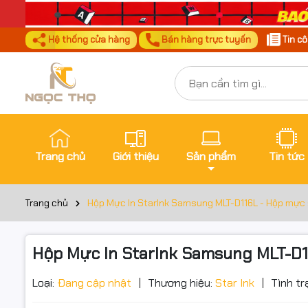
Hệ thống cửa hàng
Bán hàng trực tuyến
Tin c
Trang chủ
Giới thiệu
Sản phẩm
Tin tức
Trang chủ
Hộp Mực In StarInk Samsung MLT-D116L - Hộp mực 
Hộp Mực In StarInk Samsung MLT-D1
Loại:
Đang cập nhật
Thương hiệu:
Star Ink
Tình tr
Đặt trư
Thôn