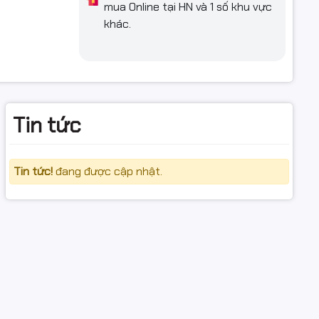
mua Online tại HN và 1 số khu vực
khác.
Tin tức
Tin tức!
đang được cập nhật.
/2626D/2826ND/2875ND/2835/2836/2885