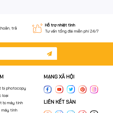
Hỗ trợ nhiệt tình
khoản, trả
Tư vấn tổng đài miễn phí 24/7
ẨM
MẠNG XÃ HỘI
t bị photocopy
 loại
LIÊN KẾT SÀN
t bị máy tính
 máy tính