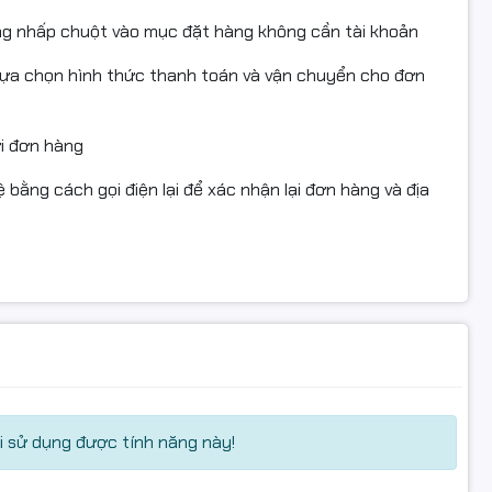
ng nhấp chuột vào mục đặt hàng không cần tài khoản
lựa chọn hình thức thanh toán và vận chuyển cho đơn
on2900 #hopmuc #in #mayinlaser #mayindentrang
mayin #mucin #hopmuclaser #mucnap#mucdo
ửi đơn hàng
2676N#2676FH#2876HN#2626D#2826ND#2875ND#2835#283
 bằng cách gọi điện lại để xác nhận lại đơn hàng và địa
uồn gốc xuất xứ rõ ràng.
 sử dụng được tính năng này!