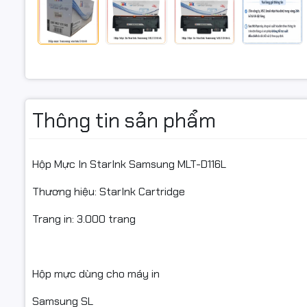
Samsung 
Samsung 
Samsung 
Cartridge
Thông tin sản phẩm
Cartridge
Cartridge
Hộp Mực In StarInk Samsung MLT-D116L
Samsung 
Thương hiệu: StarInk Cartridge
M2625/26
Trang in: 3.000 trang
Đặc điểm 
Hộp mực dùng cho máy in
Samsung SL