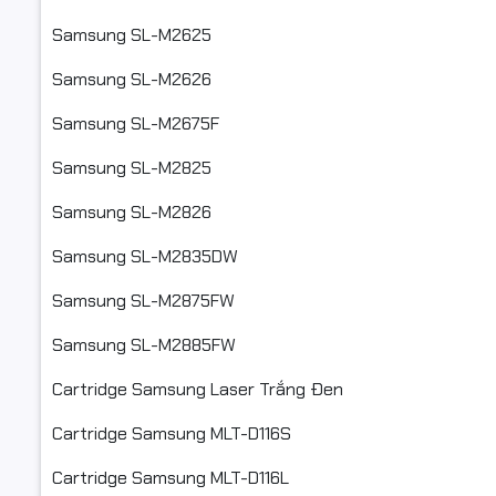
Đổ mực dễ 
Samsung SL-M2625
Bản in sắc
Samsung SL-M2626
Bản in đậm
Samsung SL-M2675F
Nạp mực kh
Samsung SL-M2825
Trường hợ
Samsung SL-M2826
Bản in bị 
Samsung SL-M2835DW
Thường xu
Samsung SL-M2875FW
Bản in quá
Samsung SL-M2885FW
Hộp mực sử
Cartridge Samsung Laser Trắng Đen
nhông bị m
Cartridge Samsung MLT-D116S
Hộp mực b
Cartridge Samsung MLT-D116L
Tại sao nê