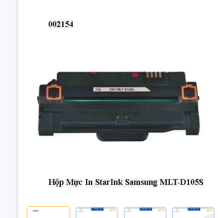
Đặt trư
Thôn
Hộp Mực I
Giải pháp 
từ trang đ
không cần 
✅ Điểm nổ
Trang in 
Hộp Mực In S
Chất lượng
D105S – 2.50
Hàng chín
Bảo dưỡng 
Tiết kiệm c