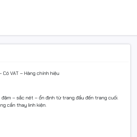
thích máy in
: 1910, 1911, 1915, 2525, 2540, 2580, 2581
ên thay hộp mực?
/đốm đen, lem nền; đường kẻ nhạt
– Có VAT – Hàng chính hiệu
mực, kẹt giấy, phát tiếng ồn do linh kiện mòn
lần nhưng chất lượng giảm rõ rệt
n đậm – sắc nét – ổn định từ trang đầu đến trang cuối.
g cần thay linh kiện.
n VAT đầy đủ
ực nạp & linh kiện hộp mực giá sỉ cho đa số dòng máy in/phô