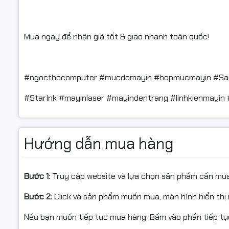
Mua ngay để nhận giá tốt & giao nhanh toàn quốc!
#ngocthocomputer #mucdomayin #hopmucmayin #S
#StarInk #mayinlaser #mayindentrang #linhkienmayin 
Hướng dẫn mua hàng
Bước 1:
Truy cập website và lựa chọn sản phẩm cần mu
Bước 2:
Click và sản phẩm muốn mua, màn hình hiển thị 
Nếu bạn muốn tiếp tục mua hàng: Bấm vào phần tiếp t