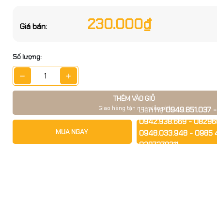
ớc sản phẩm
g số kỹ thuật
230.000₫
Giá bán:
n StarInk Samsung MLT-D105S – 2.500 trang – Có VAT – Hàng 
Đặt trước sản phẩm để nhận thêm nh
bạn nhé
Số lượng:
thay thế tiết kiệm cho máy in Samsung: bản in đậm – sắc nét –
ầu đến trang cuối. Hộp mực có thể đổ mực 2–3 lần (đúng kỹ t
thay linh kiện.
THÊM VÀO GIỎ
Giao hàng tận nơi miễn phí
Liên hệ
0949.851.037 -
0942.938.669 - 08296
i bật
MUA NGAY
0948.033.948 - 0985 
GỬI THÔNG TIN
0387378211
tham chiếu: ~2.500 trang A4 @5%
Để được tư vấn và hỗ t
tarInk Samsung MLT-
 bản in: đậm, rõ, không lem nhòe
0 trang – Có VAT –
h hiệu - full vat
thuận tiện: dễ đổ mực, dễ thay vật tư
hi phí: tái nạp nhiều lần, tối ưu giá trên mỗi trang in