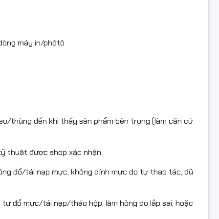
computer #mucdomayin #hopmucmayin #SamsungMLTD105S
#mayinlaser #mayindentrang #linhkienmayin #FullVAT
 dòng máy in/phôtô
keo/thùng đến khi thấy sản phẩm bên trong (làm căn cứ
i kỹ thuật được shop xác nhận.
không đổ/tái nạp mực, không dính mực do tự thao tác, đủ
 tự đổ mực/tái nạp/tháo hộp, làm hỏng do lắp sai, hoặc