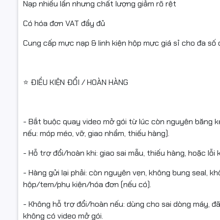
Nạp nhiều lần nhưng chất lượng giảm rõ rệt
#ngoctho
Có hóa đơn VAT đầy đủ
#StarInk 
Cung cấp mực nạp & linh kiện hộp mực giá sỉ cho đa số
⭐ ĐIỀU KIỆN ĐỔI / HOÀN HÀNG
- Bắt buộc quay video mở gói từ lúc còn nguyên băng 
nếu: móp méo, vỡ, giao nhầm, thiếu hàng).
- Hỗ trợ đổi/hoàn khi: giao sai mẫu, thiếu hàng, hoặc lỗ
- Hàng gửi lại phải: còn nguyên vẹn, không bung seal, 
hộp/tem/phụ kiện/hóa đơn (nếu có).
- Không hỗ trợ đổi/hoàn nếu: dùng cho sai dòng máy, đã
không có video mở gói.