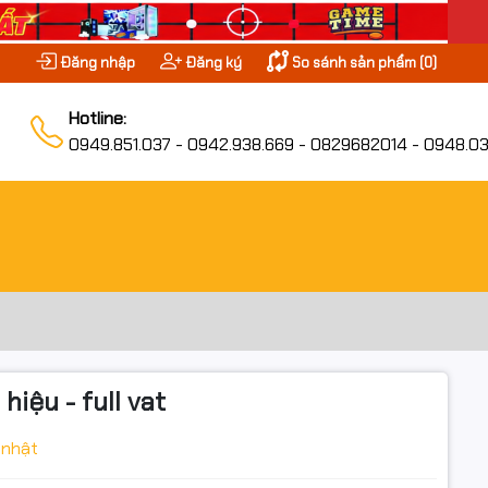
Đăng nhập
Đăng ký
So sánh sản phẩm (
0
)
Hotline:
0949.851.037 - 0942.938.669 - 0829682014 - 0948.03
iệu - full vat
 nhật