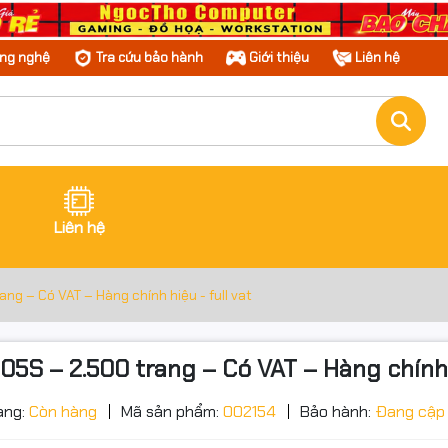
ông nghệ
Tra cứu bảo hành
Giới thiệu
Liên hệ
Liên hệ
g – Có VAT – Hàng chính hiệu - full vat
S – 2.500 trang – Có VAT – Hàng chính h
ạng:
Còn hàng
Mã sản phẩm:
002154
Bảo hành:
Đang cập