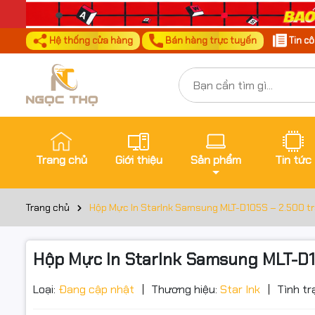
Hệ thống cửa hàng
Bán hàng trực tuyến
Tin c
Trang chủ
Giới thiệu
Sản phẩm
Tin tức
Trang chủ
Hộp Mực In StarInk Samsung MLT-D105S – 2.500 tran
Hộp Mực In StarInk Samsung MLT-D105
Loại:
Đang cập nhật
Thương hiệu:
Star Ink
Tình tr