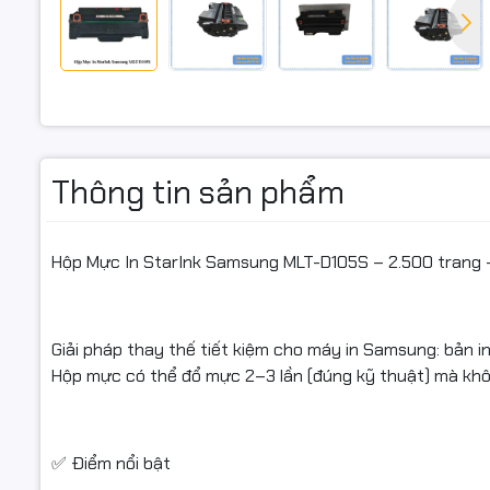
🖨️ Tương 
Samsung ML
Thông tin sản phẩm
Khi nào n
Bản in mờ
Hộp Mực In StarInk Samsung MLT-D105S – 2.500 trang 
Máy rò rỉ 
Nạp nhiều 
Giải pháp thay thế tiết kiệm cho máy in Samsung: bản i
Hộp mực có thể đổ mực 2–3 lần (đúng kỹ thuật) mà khôn
Có hóa đơ
Cung cấp m
✅ Điểm nổi bật