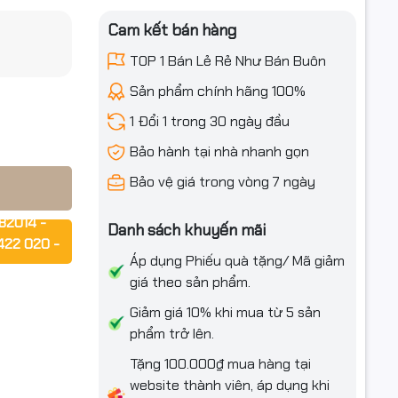
Cam kết bán hàng
chính hiệu
iều ưu đãi
TOP 1 Bán Lẻ Rẻ Như Bán Buôn
Sản phẩm chính hãng 100%
1 Đổi 1 trong 30 ngày đầu
 ổn định
huật) mà
Bảo hành tại nhà nhanh gọn
Bảo vệ giá trong vòng 7 ngày
82014 -
Danh sách khuyến mãi
422 020 -
Áp dụng Phiếu quà tặng/ Mã giảm
giá theo sản phẩm.
rợ ngay!!!
Giảm giá 10% khi mua từ 5 sản
phẩm trở lên.
Tặng 100.000₫ mua hàng tại
website thành viên, áp dụng khi