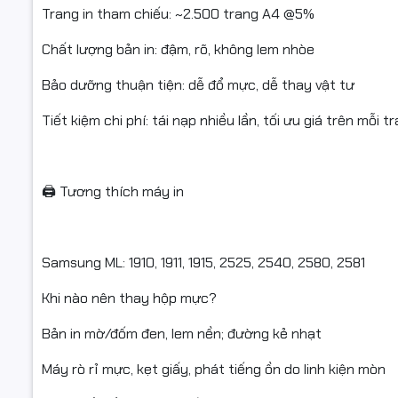
Trang in tham chiếu: ~2.500 trang A4 @5%
⭐ ĐIỀU KI
Chất lượng bản in: đậm, rõ, không lem nhòe
Bảo dưỡng thuận tiện: dễ đổ mực, dễ thay vật tư
- Bắt buộc
phẩm bên t
Tiết kiệm chi phí: tái nạp nhiều lần, tối ưu giá trên mỗi tr
- Hỗ trợ đ
nhận.
🖨️ Tương thích máy in
- Hàng gửi
dính mực d
- Không hỗ
Samsung ML: 1910, 1911, 1915, 2525, 2540, 2580, 2581
hộp, làm h
Khi nào nên thay hộp mực?
Bản in mờ/đốm đen, lem nền; đường kẻ nhạt
Mua ngay đ
Máy rò rỉ mực, kẹt giấy, phát tiếng ồn do linh kiện mòn