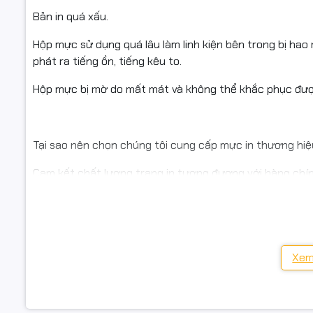
#HP Lase
Bản in quá xấu.
Cam kết c
Hộp mực sử dụng quá lâu làm linh kiện bên trong bị hao
phát ra tiếng ồn, tiếng kêu to.
✅ Tất cả 
Hộp mực bị mờ do mất mát và không thể khắc phục đượ
✅ Trước kh
✅ Hàng bá
Tại sao nên chọn chúng tôi cung cấp mực in thương hiệ
Cam kết chất lượng trang in tương đương với hàng chí
Bảo hành 1 đổi 1 trong 06 tháng (Còn nguyên tem)
Có thể nạp trên 01 đến 02 lần mà không thay thế linh ki
Tiết kiệm đến 65% chi phí in ấn.
Xem
Chúng tôi còn cung cấp hộp mực, mực nạp và linh kiện m
in và máy photocopy phổ biến trên thị trường hiện nay.