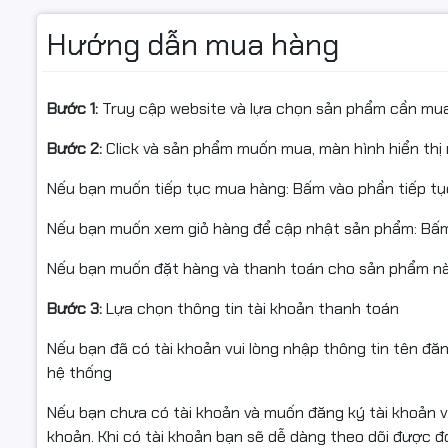
Ship COD toàn quốc hoặc gởi nhà xe theo yêu cầu khác
Hướng dẫn mua hàng
#ngocthocomputer #mucdomayin #hopmucmayin #hopm
Bước 1:
Truy cập website và lựa chọn sản phẩm cần mu
#linhkienmayvanphong #cartridge #mayin #mucin #
Bước 2:
Click và sản phẩm muốn mua, màn hình hiển thị 
#HP LaserJet M436n/M436nda/M433A#M436n#M436
Nếu bạn muốn tiếp tục mua hàng: Bấm vào phần tiếp t
Cam kết chất lượng hàng hóa:
Nếu bạn muốn xem giỏ hàng để cập nhật sản phẩm: Bấm
✅ Tất cả các sản phẩm của công ty Ngọc Thọ đều có ng
Nếu bạn muốn đặt hàng và thanh toán cho sản phẩm này
✅ Trước khi xuất kho có kiểm tra chất lượng hàng hóa.
Bước 3:
Lựa chọn thông tin tài khoản thanh toán
✅ Hàng bán ra đều có xuất hóa đơn VAT đầy đủ.
Nếu bạn đã có tài khoản vui lòng nhập thông tin tên đă
hệ thống
Nếu bạn chưa có tài khoản và muốn đăng ký tài khoản vu
khoản. Khi có tài khoản bạn sẽ dễ dàng theo dõi được 