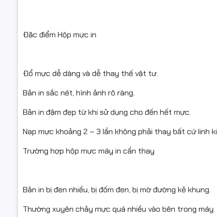
Tại sao nê
Cam kết ch
Đặc điểm Hộp mực in
Bảo hành 1
Có thể nạp
Đổ mực dễ dàng và dễ thay thế vật tư.
Tiết kiệm 
Bản in sắc nét, hình ảnh rõ ràng.
Chúng tôi 
Bản in đậm đẹp từ khi sử dụng cho đến hết mực.
sỉ cho hầu
nay.
Nạp mực khoảng 2 – 3 lần không phải thay bất cứ linh k
Ship COD 
Trường hợp hộp mực máy in cần thay
#ngoctho
Bản in bị đen nhiều, bị đốm đen, bị mờ đường kẻ khung.
#mayinden
#hopmucl
Thường xuyên chảy mực quá nhiều vào bên trong máy.