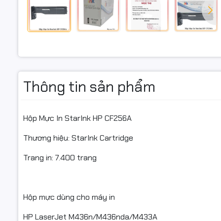
Bản in đậm
Nạp mực kh
Trường hợ
Thông tin sản phẩm
Bản in bị 
Thường xu
Hộp Mực In StarInk HP CF256A
Bản in quá
Thương hiệu: StarInk Cartridge
Hộp mực sử
Trang in: 7.400 trang
nhông bị m
Hộp mực b
Hộp mực dùng cho máy in
HP LaserJet M436n/M436nda/M433A