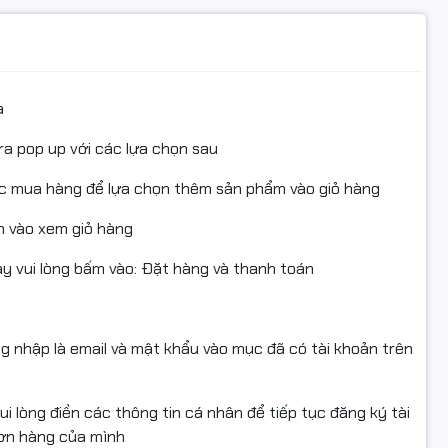
h hàng.
uc #in #mayinlaser #mayindentrang #linhkienmayin
a
hopmuclaser#mực đổ#nạp mực
ra pop up với các lựa chọn sau
nda
ục mua hàng để lựa chọn thêm sản phẩm vào giỏ hàng
 vào xem giỏ hàng
uồn gốc xuất xứ rõ ràng.
 vui lòng bấm vào: Đặt hàng và thanh toán
ng nhập là email và mật khẩu vào mục đã có tài khoản trên
i lòng điền các thông tin cá nhân để tiếp tục đăng ký tài
đơn hàng của mình