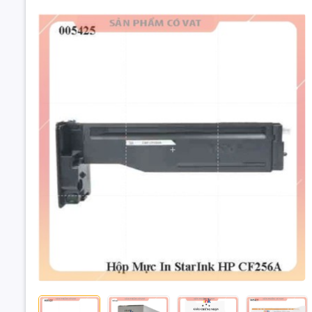
Hộp Mực I
Thương hiệ
Trang in: 
Hộp mực d
HP Laser
Hộp Mực In 
Đặc điểm 
(56A) - Có v
Đổ mực dễ 
Bản in sắc