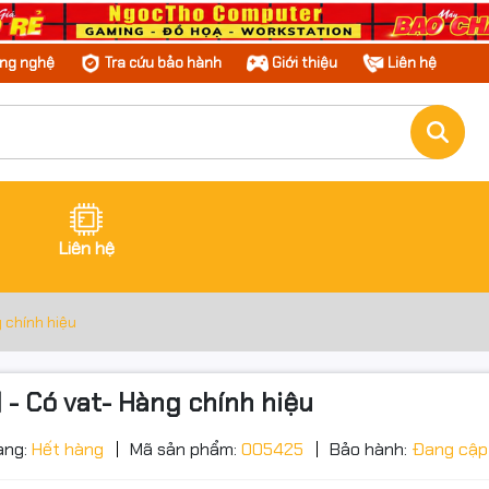
ông nghệ
Tra cứu bảo hành
Giới thiệu
Liên hệ
Liên hệ
 chính hiệu
 - Có vat- Hàng chính hiệu
ạng:
Hết hàng
Mã sản phẩm:
005425
Bảo hành:
Đang cập
ớc sản phẩm
g số kỹ thuật