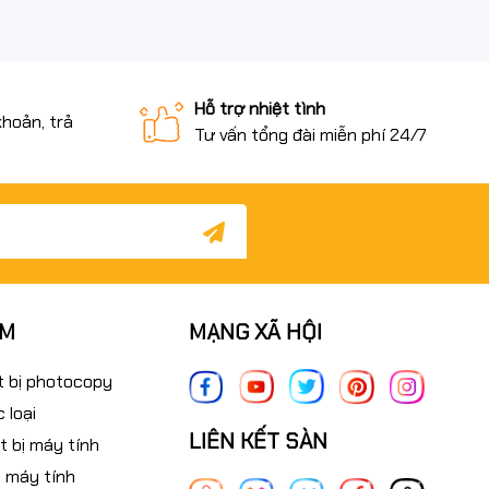
Hỗ trợ nhiệt tình
khoản, trả
Tư vấn tổng đài miễn phí 24/7
ẨM
MẠNG XÃ HỘI
t bị photocopy
 loại
LIÊN KẾT SÀN
t bị máy tính
 máy tính