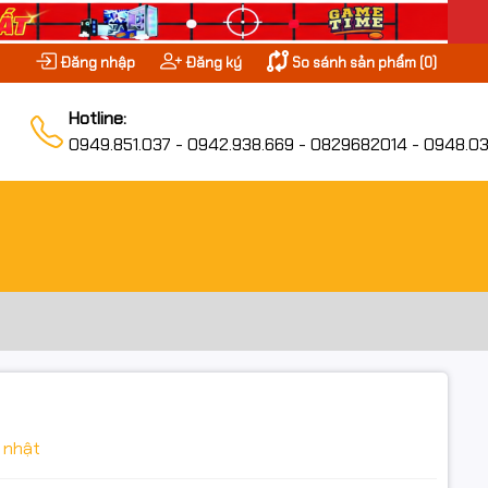
Đăng nhập
Đăng ký
So sánh sản phẩm (
0
)
Hotline:
0949.851.037 - 0942.938.669 - 0829682014 - 0948.03
 nhật