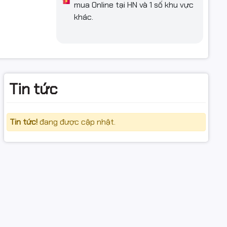
mua Online tại HN và 1 số khu vực
khác.
Tin tức
Tin tức!
đang được cập nhật.
ăng, bánh