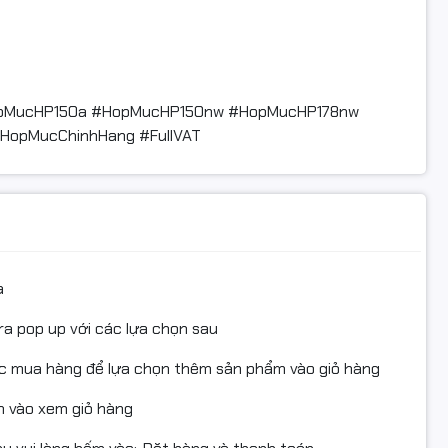
opMucHP150a #HopMucHP150nw #HopMucHP178nw
HopMucChinhHang #FullVAT
a
ra pop up với các lựa chọn sau
ục mua hàng để lựa chọn thêm sản phẩm vào giỏ hàng
 vào xem giỏ hàng