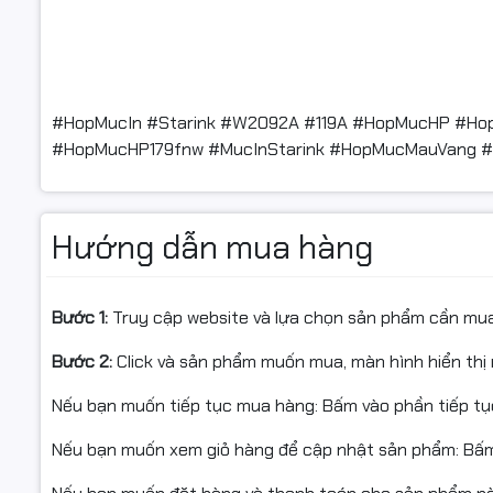
#HopMucIn #Starink #W2092A #119A #HopMucHP #H
#HopMucHP179fnw #MucInStarink #HopMucMauVang #
Hướng dẫn mua hàng
Bước 1:
Truy cập website và lựa chọn sản phẩm cần mu
Bước 2:
Click và sản phẩm muốn mua, màn hình hiển thị 
Nếu bạn muốn tiếp tục mua hàng: Bấm vào phần tiếp t
Nếu bạn muốn xem giỏ hàng để cập nhật sản phẩm: Bấm