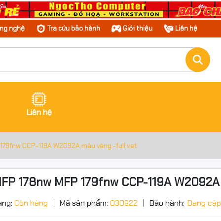
ông nghệ
Tra cứu bảo hành
Giới thiệu
Liên hệ
Liên hệ
179fnw CCP-119A W2092A màu vàng -full vat
MFP 178nw MFP 179fnw CCP-119A W2092A m
ạng:
Còn hàng
Mã sản phẩm:
030922
Bảo hành:
Đang cập
ớc sản phẩm
g số kỹ thuật