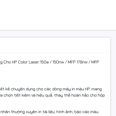
Laser MFP 178nw
Laser MFP 179fnw
 nổi bật:
g in ra sắc nét, đồng đều, không lem màu.
g Cho HP Color Laser 150a / 150nw / MFP 178nw / MFP
t in ổn định, dễ lắp đặt, sử dụng đơn giản.
đơn VAT đầy đủ,
hiết kế chuyên dụng cho các dòng máy in màu HP, mang
hính hiệu, nguồn gốc rõ ràng.
ựa chọn tiết kiệm và hiệu quả, thay thế hoàn hảo cho hộp
đảm bảo uy tín và chất lượng.
ện hoàn hàng
hân thường xuyên in tài liệu, hình ảnh, báo cáo màu.