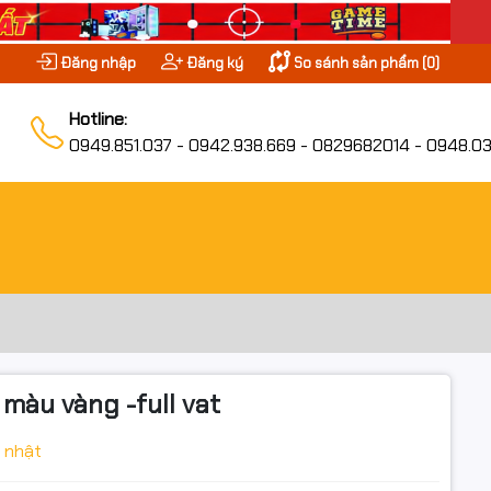
Đăng nhập
Đăng ký
So sánh sản phẩm (
0
)
Hotline:
0949.851.037 - 0942.938.669 - 0829682014 - 0948.03
àu vàng -full vat
 nhật