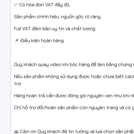
#HopMucI
✅ Có hóa đơn VAT đầy đủ,
#HopMucH
#HopMucM
Sản phẩm chính hiệu, nguồn gốc rõ ràng.
Full VAT, đảm bảo uy tín và chất lượng.
📌 Điều kiện hoàn hàng
Quý khách quay video khi bóc hàng để làm bằng chứng n
Nếu sản phẩm không sử dụng được hoặc chưa biết cách d
trợ.
Hàng hoàn trả cần được đóng gói nguyên vẹn như khi nh
Chỉ hỗ trợ đổi/hoàn sản phẩm còn nguyên trạng và có gi
🙏 Cảm ơn Quý khách đã tin tưởng và lựa chọn sản phẩ