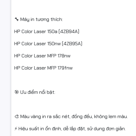
Quý khách
🔧 Máy in tương thích:
va đập hoặ
HP Color Laser 150a (4ZB94A)
Nếu sản ph
HP Color Laser 150nw (4ZB95A)
trước khi 
HP Color Laser MFP 178nw
Hàng hoàn 
hoặc hư h
HP Color Laser MFP 179fnw
Chỉ hỗ trợ
🎯 Ưu điểm nổi bật:
🙏 Cảm ơn
🎨 Màu vàng in ra sắc nét, đồng đều, không lem màu.
⚡ Hiệu suất in ổn định, dễ lắp đặt, sử dụng đơn giản.