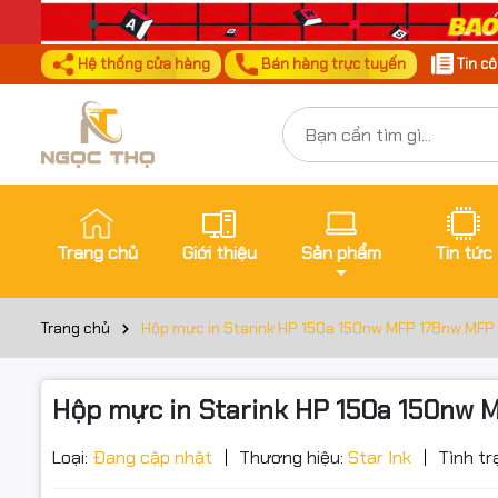
Hệ thống cửa hàng
Bán hàng trực tuyến
Tin c
Trang chủ
Giới thiệu
Sản phẩm
Tin tức
Trang chủ
Hộp mực in Starink HP 150a 150nw MFP 178nw MFP 
Hộp mực in Starink HP 150a 150nw 
Loại:
Đang cập nhật
Thương hiệu:
Star Ink
Tình tr
Đặt trư
Thôn