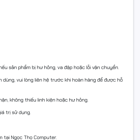
n #Starink #W2092A #119A #HopMucHP #HopMucHP150a
P150nw #HopMucHP178nw #HopMucHP179fnw #MucInStarink
auVang #HopMucChinhHang #FullVAT
ếu sản phẩm bị hư hỏng, va đập hoặc lỗi vận chuyển.
ùng, vui lòng liên hệ trước khi hoàn hàng để được hỗ
ận, không thiếu linh kiện hoặc hư hỏng.
á trị sử dụng.
m tại Ngọc Thọ Computer.