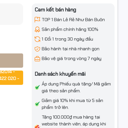
Cam kết bán hàng
aser 150a /
iều ưu đãi
TOP 1 Bán Lẻ Rẻ Như Bán Buôn
Sản phẩm chính hãng 100%
1 Đổi 1 trong 30 ngày đầu
ng cho các
Bảo hành tại nhà nhanh gọn
. Đây là
Bảo vệ giá trong vòng 7 ngày
82014 -
n in tài
Danh sách khuyến mãi
422 020 -
Áp dụng Phiếu quà tặng/ Mã giảm
giá theo sản phẩm.
rợ ngay!!!
Giảm giá 10% khi mua từ 5 sản
phẩm trở lên.
Tặng 100.000₫ mua hàng tại
website thành viên, áp dụng khi