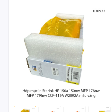
Hộp Mực In
150nw / MF
🖨️ Hộp mự
dòng máy i
lựa chọn t
Sản phẩm p
liệu, hình
Hộp mực in St
MFP 178nw M
🔧 Máy in 
W2092A mà
HP Color 
HP Color 