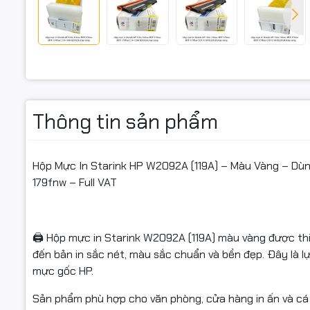
HP Color 
HP Color 
🎯 Ưu điểm
Thông tin sản phẩm
🎨 Màu vàn
Hộp Mực In Starink HP W2092A (119A) – Màu Vàng – Dùn
179fnw – Full VAT
⚡ Hiệu suấ
✅ Có hóa 
🖨️ Hộp mực in Starink W2092A (119A) màu vàng được t
Sản phẩm c
đến bản in sắc nét, màu sắc chuẩn và bền đẹp. Đây là l
Full VAT, 
mực gốc HP.
📌 Điều ki
Sản phẩm phù hợp cho văn phòng, cửa hàng in ấn và cá n