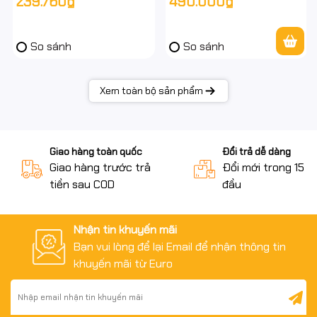
239.760₫
490.000₫
Đồng(15pin 2 lớp Coax RGB)
So sánh
So sánh
Xem toàn bộ sản phẩm
Giao hàng toàn quốc
Đổi trả dễ dàng
Giao hàng trước trả
Đổi mới trong 15 n
tiền sau COD
đầu
Nhận tin khuyến mãi
Bạn vui lòng để lại Email để nhận thông tin
khuyến mãi từ Euro