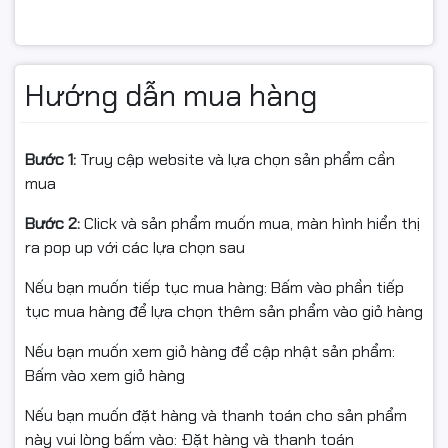
Ứng dụng thực tế
Kết nối máy tính với màn hình, máy chiếu, tivi hỗ trợ
Hướng dẫn mua hàng
cổng VGA
Sử dụng trong văn phòng, trường học, phòng họp,
phòng chiếu phim, quán net, cửa hàng game…
Bước 1:
Truy cập website và lựa chọn sản phẩm cần
mua
Bước 2:
Click và sản phẩm muốn mua, màn hình hiển thị
Cam kết
ra pop up với các lựa chọn sau
Hàng chính hãng VEGGIEG
Nếu bạn muốn tiếp tục mua hàng: Bấm vào phần tiếp
tục mua hàng để lựa chọn thêm sản phẩm vào giỏ hàng
Bảo hành theo tiêu chuẩn nhà sản xuất
Nếu bạn muốn xem giỏ hàng để cập nhật sản phẩm:
Giá tốt, hỗ trợ kỹ thuật tận tình, đầy đủ hóa đơn VAT
Bấm vào xem giỏ hàng
#dayvga #vga15m #veggieg #vv202 #dayvga15m
Nếu bạn muốn đặt hàng và thanh toán cho sản phẩm
#capvga #hangchinhhang #fullvat
này vui lòng bấm vào: Đặt hàng và thanh toán