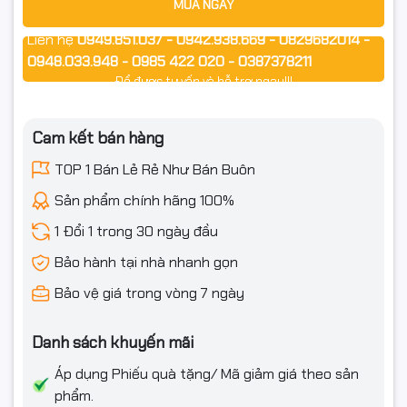
MUA NGAY
Cam kết
Liên hệ
0949.851.037 - 0942.938.669 - 0829682014 -
0948.033.948 - 0985 422 020 - 0387378211
Hàng chính hãng VEGGIEG
Để được tư vấn và hỗ trợ ngay!!!
Bảo hành theo tiêu chuẩn nhà sản xuất
Cam kết bán hàng
Giá tốt, hỗ trợ kỹ thuật tận tình, đầy đủ hóa đơn VAT
TOP 1 Bán Lẻ Rẻ Như Bán Buôn
#dayvga #vga15m #veggieg #vv202 #dayvga15m #capvga
#hangchinhhang #fullvat
Sản phẩm chính hãng 100%
1 Đổi 1 trong 30 ngày đầu
Bảo hành tại nhà nhanh gọn
Bảo vệ giá trong vòng 7 ngày
Danh sách khuyến mãi
Áp dụng Phiếu quà tặng/ Mã giảm giá theo sản
phẩm.