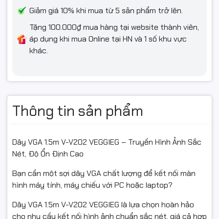
Giảm giá 10% khi mua từ 5 sản phẩm trở lên.
Tặng 100.000₫ mua hàng tại website thành viên,
áp dụng khi mua Online tại HN và 1 số khu vực
khác.
Thông tin sản phẩm
Dây VGA 1.5m V-V202 VEGGIEG – Truyền Hình Ảnh Sắc
Nét, Độ Ổn Định Cao
Bạn cần một sợi dây VGA chất lượng để kết nối màn
hình máy tính, máy chiếu với PC hoặc laptop?
Dây VGA 1.5m V-V202 VEGGIEG là lựa chọn hoàn hảo
cho nhu cầu kết nối hình ảnh chuẩn sắc nét, giá cả hợp