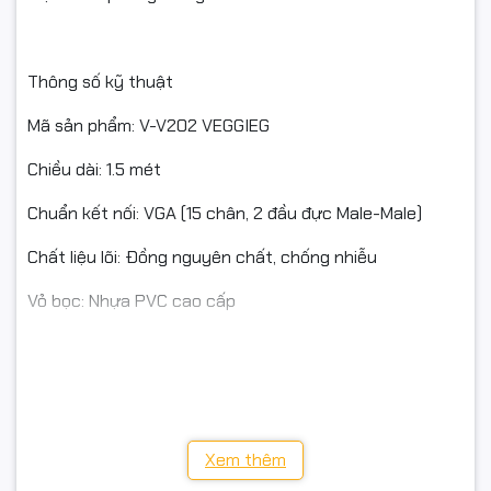
Thông số kỹ thuật
Mã sản phẩm: V-V202 VEGGIEG
Chiều dài: 1.5 mét
Chuẩn kết nối: VGA (15 chân, 2 đầu đực Male-Male)
Chất liệu lõi: Đồng nguyên chất, chống nhiễu
Vỏ bọc: Nhựa PVC cao cấp
Đầu jack: Mạ vàng, chắc chắn
Full VAT: Có hóa đơn VAT đầy đủ
Xem thêm