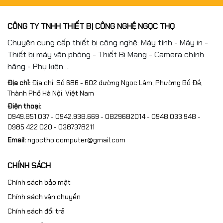
CÔNG TY TNHH THIẾT BỊ CÔNG NGHỆ NGỌC THỌ
Chuyên cung cấp thiết bị công nghệ: Máy tính - Máy in -
Thiết bị máy văn phòng - Thiết Bị Mạng - Camera chính
hãng - Phụ kiện ...
Địa chỉ:
Địa chỉ: Số 686 - 602 đường Ngọc Lâm, Phường Bồ Đề,
Thành Phố Hà Nội, Việt Nam
Điện thoại:
0949.851.037 - 0942.938.669 - 0829682014 - 0948.033.948 -
0985 422 020 - 0387378211
Email:
ngoctho.computer@gmail.com
CHÍNH SÁCH
Chính sách bảo mật
Chính sách vận chuyển
Chính sách đổi trả