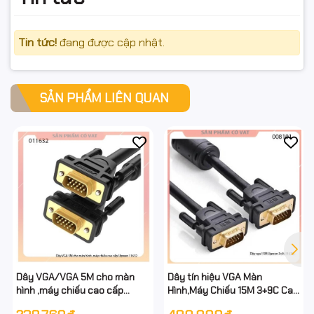
Tin tức!
đang được cập nhật.
SẢN PHẨM LIÊN QUAN
Dây VGA/VGA 5M cho màn
Dây tín hiệu VGA Màn
hình ,máy chiếu cao cấp
Hình,Máy Chiếu 15M 3+9C Cao
Ugreen 11632
Cấp Ugreen 11634 Thuần