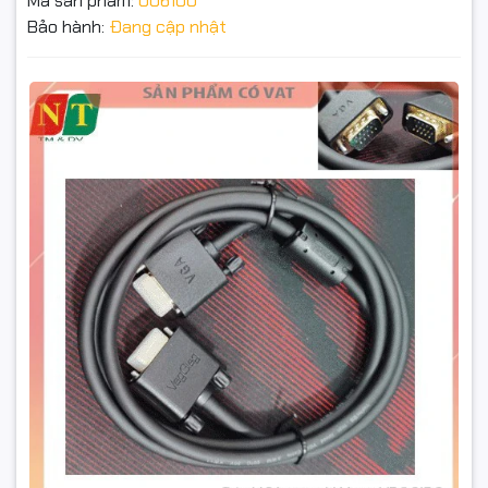
Mã sản phẩm:
006100
Chất lượng truyền dẫn ổn định: Lõi đồng nguyên chất, dây
Bảo hành:
Đang cập nhật
chống nhiễu tốt, đảm bảo tín hiệu hình ảnh rõ ràng, không bị
nhiễu hay mờ.
Dây VGA 1.5m V-V202 VEGGIEG – Truyền Hình Ảnh Sắc
Đầu cắm chắc chắn: Đầu jack mạ vàng chống oxy hóa, đảm
Nét, Độ Ổn Định Cao
bảo tiếp xúc tốt, sử dụng bền lâu.
95.000₫
Tương thích cao: Dùng được cho máy tính, laptop, màn hình,
Đặt trước sản phẩm để nhận thêm nhiều ưu đãi bạn
máy chiếu, tivi… có cổng VGA.
nhé
Hỗ trợ độ phân giải cao: Đáp ứng tốt các nhu cầu hiển thị từ
văn phòng đến giải trí.
Thông số kỹ thuật
Mã sản phẩm: V-V202 VEGGIEG
GỬI THÔNG TIN
Chiều dài: 1.5 mét
Chuẩn kết nối: VGA (15 chân, 2 đầu đực Male-Male)