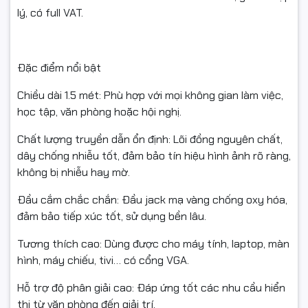
lý, có full VAT.
Đặc điểm nổi bật
Chiều dài 1.5 mét: Phù hợp với mọi không gian làm việc,
học tập, văn phòng hoặc hội nghị.
Chất lượng truyền dẫn ổn định: Lõi đồng nguyên chất,
dây chống nhiễu tốt, đảm bảo tín hiệu hình ảnh rõ ràng,
không bị nhiễu hay mờ.
Đầu cắm chắc chắn: Đầu jack mạ vàng chống oxy hóa,
đảm bảo tiếp xúc tốt, sử dụng bền lâu.
Tương thích cao: Dùng được cho máy tính, laptop, màn
hình, máy chiếu, tivi… có cổng VGA.
Hỗ trợ độ phân giải cao: Đáp ứng tốt các nhu cầu hiển
thị từ văn phòng đến giải trí.