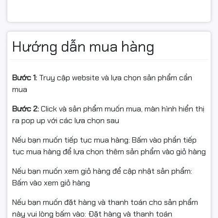
Cáp máy in VEGGIEG VU205 tương thích với hầu hết
các loại máy in hiện có trên thị trường, từ các dòng
máy in văn phòng như HP, Canon, Epson đến các máy in
Hướng dẫn mua hàng
gia đình phổ biến. Ngoài ra, cáp còn hỗ trợ kết nối với
nhiều thiết bị khác như scanner, máy fax, giúp bạn sử
dụng đa năng và tiện lợi hơn.
Bước 1:
Truy cập website và lựa chọn sản phẩm cần
mua
Ứng Dụng Rộng Rãi
Bước 2:
Click và sản phẩm muốn mua, màn hình hiển thị
ra pop up với các lựa chọn sau
VEGGIEG VU205 là lựa chọn hoàn hảo cho các nhu cầu
kết nối máy in tại gia đình, văn phòng hay bất kỳ môi
Nếu bạn muốn tiếp tục mua hàng: Bấm vào phần tiếp
trường làm việc nào. Với khả năng truyền tải dữ liệu ổn
tục mua hàng để lựa chọn thêm sản phẩm vào giỏ hàng
định và chất lượng cao, cáp máy in này đáp ứng tốt
Nếu bạn muốn xem giỏ hàng để cập nhật sản phẩm:
các yêu cầu công việc, từ việc in tài liệu thường ngày
Bấm vào xem giỏ hàng
đến các tác vụ in ấn chuyên nghiệp.
Nếu bạn muốn đặt hàng và thanh toán cho sản phẩm
này vui lòng bấm vào: Đặt hàng và thanh toán