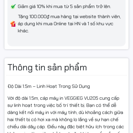
Giảm giá 10% khi mua từ 5 sản phẩm trở lên.
- Khi quý khách thấy sản phẩm bị hư hỏng do va đập hoặc do
vận chuyển ( Quý khách quay lại video giúp Chúng tôi)
Tặng 100.000₫ mua hàng tại website thành viên,
áp dụng khi mua Online tại HN và 1 số khu vực
- Khi nhận hàng quý khách thấy sản phẩm không dùng được
khác.
hoặc chưa biết các sử dụng ( Quý khách để lại liên hệ để bên
công ty có thể hỗ trợ quý khách tốt nhất)
#ngocthocomputer#mucdomayin#hopmucmayin#hopmuc#ma
mayindentrang#linhkienmayin#linhkienmayvanphong#cartr
Thông tin sản phẩm
hopmuclaser#mucdo#napmuc#hopmuchp#camera#camerai
Độ Dài 1.5m – Linh Hoạt Trong Sử Dụng
Với độ dài 1.5m, cáp máy in VEGGIEG VU205 cung cấp
sự linh hoạt trong việc bố trí thiết bị. Bạn có thể dễ
dàng kết nối máy in với máy tính, dù khoảng cách giữa
hai thiết bị có hơi xa mà không lo lắng về sự hạn chế
chiều dài dây cáp. Điều này đặc biệt hữu ích trong các