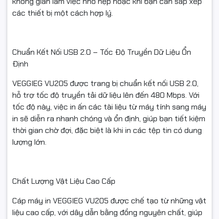
không gian làm việc nhỏ hẹp hoặc khi bạn cần sắp xếp
các thiết bị một cách hợp lý.
Chuẩn Kết Nối USB 2.0 – Tốc Độ Truyền Dữ Liệu Ổn
Định
VEGGIEG VU205 được trang bị chuẩn kết nối USB 2.0,
hỗ trợ tốc độ truyền tải dữ liệu lên đến 480 Mbps. Với
tốc độ này, việc in ấn các tài liệu từ máy tính sang máy
in sẽ diễn ra nhanh chóng và ổn định, giúp bạn tiết kiệm
thời gian chờ đợi, đặc biệt là khi in các tệp tin có dung
lượng lớn.
Chất Lượng Vật Liệu Cao Cấp
Cáp máy in VEGGIEG VU205 được chế tạo từ những vật
liệu cao cấp, với dây dẫn bằng đồng nguyên chất, giúp