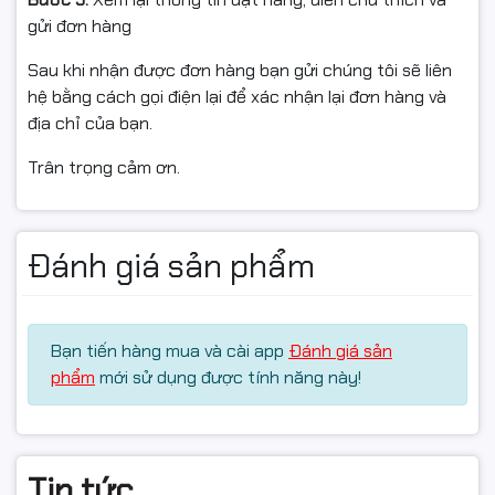
nhất)
gửi đơn hàng
#ngocthocomputer#mucdomayin#hopmucmayin#hopmuc
Sau khi nhận được đơn hàng bạn gửi chúng tôi sẽ liên
mayindentrang#linhkienmayin#linhkienmayvanphong#car
hệ bằng cách gọi điện lại để xác nhận lại đơn hàng và
hopmuclaser#mucdo#napmuc#hopmuchp#camera#came
địa chỉ của bạn.
Trân trọng cảm ơn.
Đánh giá sản phẩm
Bạn tiến hàng mua và cài app
Đánh giá sản
phẩm
mới sử dụng được tính năng này!
Tin tức