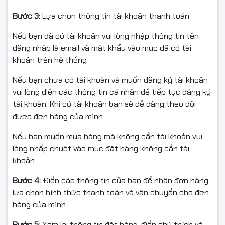
Cảm ơn Quý khách hàng đã quan tâm tới sản phẩm
Bước 3:
Lựa chọn thông tin tài khoản thanh toán
của Cty chúng tôi
Nếu bạn đã có tài khoản vui lòng nhập thông tin tên
Cam kết chất lượng hàng hóa:
đăng nhập là email và mật khẩu vào mục đã có tài
Tất cả các sản phẩm của công ty Ngọc Thọ đều có
khoản trên hệ thống
nguồn gốc xuất xứ rõ ràng.
Nếu bạn chưa có tài khoản và muốn đăng ký tài khoản
Trước khi xuất kho có kiểm tra chất lượng hàng hóa.
vui lòng điền các thông tin cá nhân để tiếp tục đăng ký
tài khoản. Khi có tài khoản bạn sẽ dễ dàng theo dõi
Hàng bán ra đều có xuất hóa đơn VAT đầy đủ.
được đơn hàng của mình
Ghi chú:
Nếu bạn muốn mua hàng mà không cần tài khoản vui
lòng nhấp chuột vào mục đặt hàng không cần tài
- Khi quý khách thấy sản phẩm bị hư hỏng do va đập
khoản
hoặc do vận chuyển ( Quý khách quay lại video giúp
Chúng tôi)
Bước 4:
Điền các thông tin của bạn để nhận đơn hàng,
lựa chọn hình thức thanh toán và vận chuyển cho đơn
- Khi nhận hàng quý khách thấy sản phẩm không dùng
hàng của mình
được hoặc chưa biết các sử dụng ( Quý khách để lại
liên hệ để bên công ty có thể hỗ trợ quý khách tốt
Bước 5:
Xem lại thông tin đặt hàng, điền chú thích và