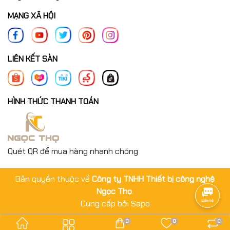
MẠNG XÃ HỘI
LIÊN KẾT SÀN
HÌNH THỨC THANH TOÁN
Quét QR để mua hàng nhanh chóng
Bản quyền thuộc về
Công ty TNHH Thiết bị công nghệ
Ngọc Thọ
.
Cung cấp bởi
Sapo
0
0
0