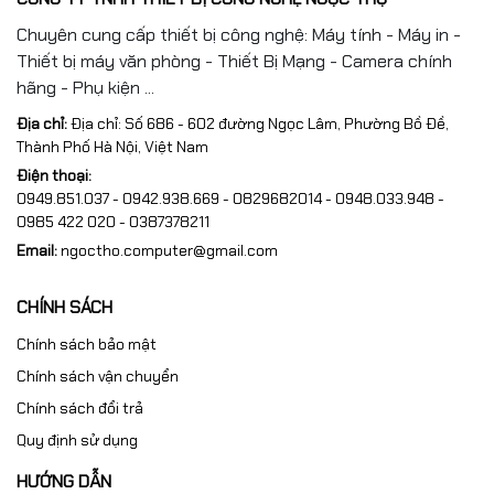
Chuyên cung cấp thiết bị công nghệ: Máy tính - Máy in -
Thiết bị máy văn phòng - Thiết Bị Mạng - Camera chính
hãng - Phụ kiện ...
Địa chỉ:
Địa chỉ: Số 686 - 602 đường Ngọc Lâm, Phường Bồ Đề,
Thành Phố Hà Nội, Việt Nam
Điện thoại:
0949.851.037 - 0942.938.669 - 0829682014 - 0948.033.948 -
0985 422 020 - 0387378211
Email:
ngoctho.computer@gmail.com
CHÍNH SÁCH
Chính sách bảo mật
Chính sách vận chuyển
Chính sách đổi trả
Quy định sử dụng
HƯỚNG DẪN