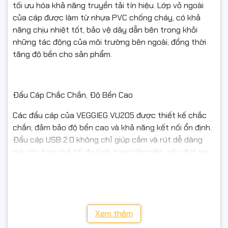
tối ưu hóa khả năng truyền tải tín hiệu. Lớp vỏ ngoài
của cáp được làm từ nhựa PVC chống cháy, có khả
năng chịu nhiệt tốt, bảo vệ dây dẫn bên trong khỏi
những tác động của môi trường bên ngoài, đồng thời
tăng độ bền cho sản phẩm.
Đầu Cáp Chắc Chắn, Độ Bền Cao
Các đầu cáp của VEGGIEG VU205 được thiết kế chắc
chắn, đảm bảo độ bền cao và khả năng kết nối ổn định.
Đầu cáp USB 2.0 không chỉ giúp cắm và rút dễ dàng
mà còn hạn chế tối đa tình trạng lỏng lẻo, gãy đứt sau
một thời gian dài sử dụng. Điều này giúp bạn yên tâm
sử dụng cáp trong thời gian dài mà không lo về độ bền.
Xem thêm
Khả Năng Tương Thích Cao