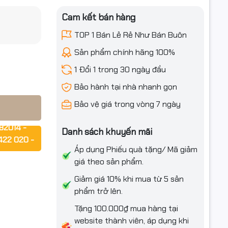
Cam kết bán hàng
TOP 1 Bán Lẻ Rẻ Như Bán Buôn
g – Chính
iều ưu đãi
Sản phẩm chính hãng 100%
1 Đổi 1 trong 30 ngày đầu
Bảo hành tại nhà nhanh gọn
Bảo vệ giá trong vòng 7 ngày
ống động
82014 -
Danh sách khuyến mãi
422 020 -
Áp dụng Phiếu quà tặng/ Mã giảm
giá theo sản phẩm.
rợ ngay!!!
Giảm giá 10% khi mua từ 5 sản
phẩm trở lên.
Tặng 100.000₫ mua hàng tại
website thành viên, áp dụng khi