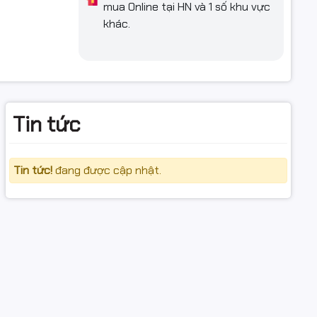
mua Online tại HN và 1 số khu vực
khác.
 để truyền
Tin tức
t; đầu cắm
 nhựa bền,
Tin tức!
đang được cập nhật.