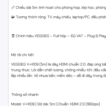
Màu: Đen |
📏 Chiều dài 5m: linh hoạt cho phòng họp, lớp học, phò
Lưu ý sử 
🧩 Tương thích rộng: TV, máy chiếu, laptop/PC, đầu ph
2.0/HDCP 
🧾 Chính hiệu VEGGIEG – Full hộp – Đủ VAT – Plug & Pla
📦 Điều k
Mô tả chi tiết
✅ Quý khá
đập hoặc l
VEGGIEG V-H109 (5m) là dây HDMI chuẩn 2.0, đáp ứng 
trung thực. Lõi dẫn chất lượng, chống nhiễu tốt; đầu cắ
✅ Nếu khôn
lắp nhiều lần. Vỏ nhựa bền, mềm dẻo – dễ đi dây trong 
hoàn để đư
✅ Sản phẩ
hỏng.
Thông số nhanh
✅ Chỉ hỗ t
Model: V-H109 | Độ dài: 5m | Chuẩn: HDMI 2.0 (18Gbps)