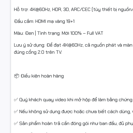
Hỗ trợ: 4K@60Hz, HDR, 3D, ARC/CEC (tùy thiết bị nguồn/
#HDMI #H
Đầu cắm: HDMI mạ vàng 19+1
#DayHDMI 
Màu: Đen | Tình trạng: Mới 100% – Full VAT
#PC
Lưu ý sử dụng: Để đạt 4K@60Hz, cả nguồn phát và màn
đúng cổng 2.0 trên TV.
📦 Điều kiện hoàn hàng
✅ Quý khách quay video khi mở hộp để làm bằng chứng 
✅ Nếu không sử dụng được hoặc chưa biết cách dùng, vui
✅ Sản phẩm hoàn trả cần đóng gói như ban đầu, đủ phụ