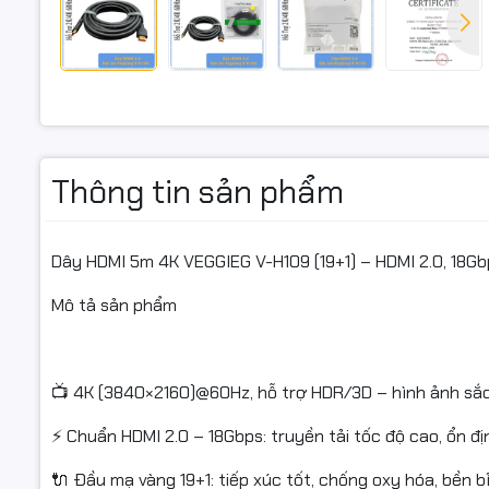
🧾 Chính h
Mô tả chi t
VEGGIEG V
Thông tin sản phẩm
4K@60Hz c
mạ vàng (1
mềm dẻo –
Dây HDMI 5m 4K VEGGIEG V-H109 (19+1) – HDMI 2.0, 18Gb
Mô tả sản phẩm
Thông số 
Model: V-H
📺 4K (3840×2160)@60Hz, hỗ trợ HDR/3D – hình ảnh sắ
Hỗ trợ: 4K
⚡ Chuẩn HDMI 2.0 – 18Gbps: truyền tải tốc độ cao, ổn đị
Đầu cắm: 
🔌 Đầu mạ vàng 19+1: tiếp xúc tốt, chống oxy hóa, bền b