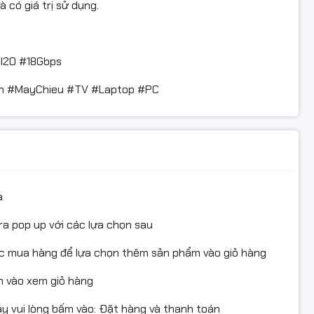
 có giá trị sử dụng.
I20 #18Gbps
nh #MayChieu #TV #Laptop #PC
a
ra pop up với các lựa chọn sau
ục mua hàng để lựa chọn thêm sản phẩm vào giỏ hàng
 vào xem giỏ hàng
 vui lòng bấm vào: Đặt hàng và thanh toán