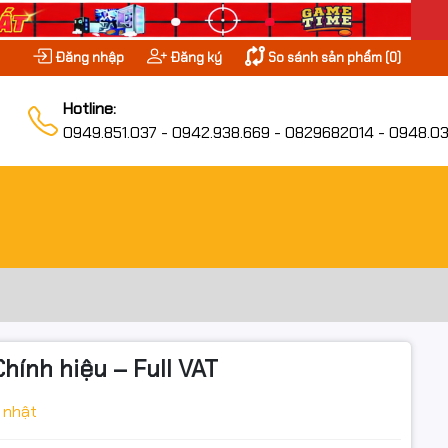
Đăng nhập
Đăng ký
So sánh sản phẩm (
0
)
Hotline:
0949.851.037 - 0942.938.669 - 0829682014 - 0948.03
hính hiệu – Full VAT
 nhật