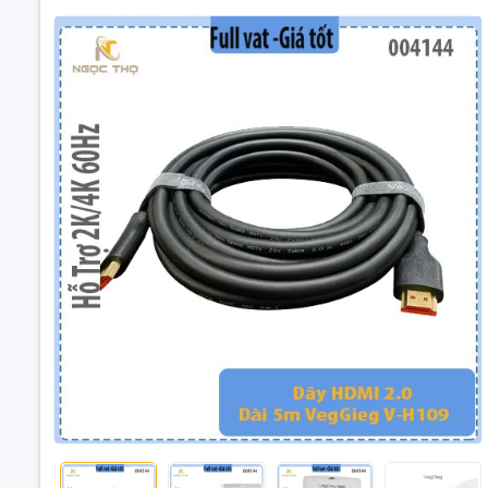
Đặt trư
Thôn
Dây HDMI 
hiệu – Full
Mô tả sản
📺 4K (38
⚡ Chuẩn HD
🔌 Đầu mạ 
📏 Chiều d
Dây HDMI 5m
(19+1) – HDMI
🧩 Tương t
vàng – Chí
5