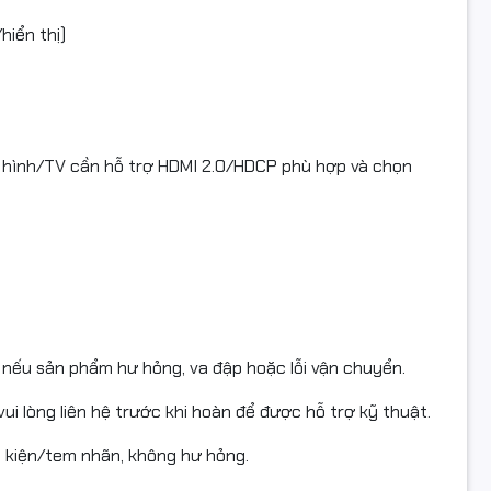
hiển thị)
DMI4K #VEGGIEG #VH109 #DayHDMI5m #HDMI20 #18Gbps
#HDMIChinhHieu #FullVAT #TruyenTaiHinhAnh #MayChieu #T
 hình/TV cần hỗ trợ HDMI 2.0/HDCP phù hợp và chọn
nếu sản phẩm hư hỏng, va đập hoặc lỗi vận chuyển.
 lòng liên hệ trước khi hoàn để được hỗ trợ kỹ thuật.
 kiện/tem nhãn, không hư hỏng.