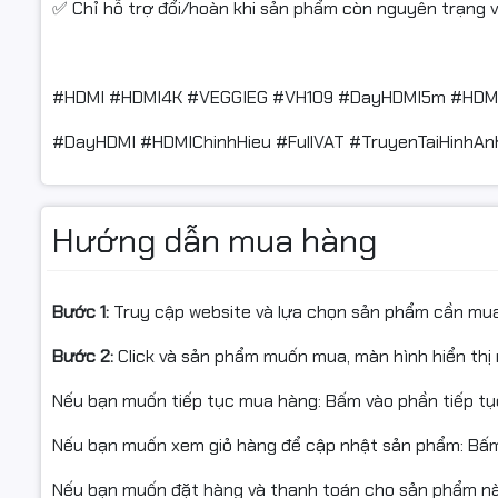
✅ Chỉ hỗ trợ đổi/hoàn khi sản phẩm còn nguyên trạng và
#HDMI #HDMI4K #VEGGIEG #VH109 #DayHDMI5m #HDM
#DayHDMI #HDMIChinhHieu #FullVAT #TruyenTaiHinhA
Hướng dẫn mua hàng
Bước 1:
Truy cập website và lựa chọn sản phẩm cần mu
Bước 2:
Click và sản phẩm muốn mua, màn hình hiển thị 
Nếu bạn muốn tiếp tục mua hàng: Bấm vào phần tiếp t
Nếu bạn muốn xem giỏ hàng để cập nhật sản phẩm: Bấm
Nếu bạn muốn đặt hàng và thanh toán cho sản phẩm này