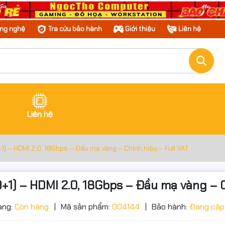
ông nghệ
Tra cứu bảo hành
Giới thiệu
Liên hệ
Liên hệ
) – HDMI 2.0, 18Gbps – Đầu mạ vàng – Chính hiệu – Full VAT
1) – HDMI 2.0, 18Gbps – Đầu mạ vàng – C
ạng:
Còn hàng
Mã sản phẩm:
004144
Bảo hành:
Đang cập