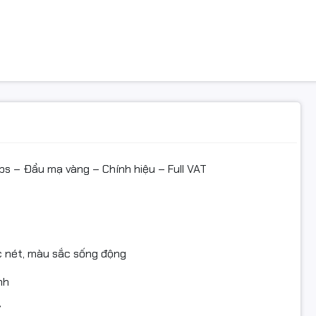
iệu VEGGIEG – Full hộp – Đủ VAT – Plug & Play
iết
-H109 (5m) là dây HDMI chuẩn 2.0, đáp ứng băng thông 18Gbps
ùng âm thanh trung thực. Lõi dẫn chất lượng, chống nhiễu tố
9+1) giúp giảm suy hao, tăng tuổi thọ khi tháo lắp nhiều lần. Vỏ
 dễ đi dây trong ống, nẹp hoặc theo cạnh tường.
ps – Đầu mạ vàng – Chính hiệu – Full VAT
nhanh
109 | Độ dài: 5m | Chuẩn: HDMI 2.0 (18Gbps)
c nét, màu sắc sống động
@60Hz, HDR, 3D, ARC/CEC (tùy thiết bị nguồn/hiển thị)
nh
HDMI mạ vàng 19+1
ỉ