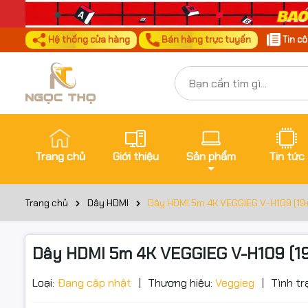
Hệ thống cửa hàng
Bán hàng trực tuyến
Tin c
Trang chủ
Giới thiệu
Sản phẩm
Tin tức
Trang chủ
Dây HDMI
Dây HDMI 5m 4K VEGGIEG V-H109 (19+1
Dây HDMI 5m 4K VEGGIEG V-H109 (19+
Loại:
Đang cập nhật
Thương hiệu:
Veggieg
Tình tr