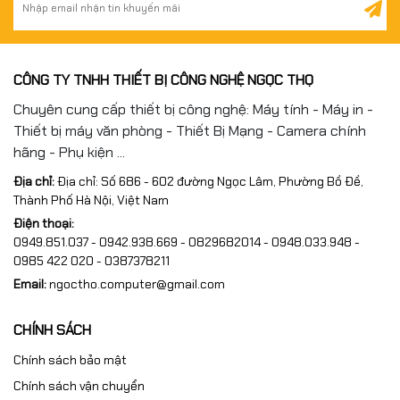
CÔNG TY TNHH THIẾT BỊ CÔNG NGHỆ NGỌC THỌ
Chuyên cung cấp thiết bị công nghệ: Máy tính - Máy in -
Thiết bị máy văn phòng - Thiết Bị Mạng - Camera chính
hãng - Phụ kiện ...
Địa chỉ:
Địa chỉ: Số 686 - 602 đường Ngọc Lâm, Phường Bồ Đề,
Thành Phố Hà Nội, Việt Nam
Điện thoại:
0949.851.037 - 0942.938.669 - 0829682014 - 0948.033.948 -
0985 422 020 - 0387378211
Email:
ngoctho.computer@gmail.com
CHÍNH SÁCH
Chính sách bảo mật
Chính sách vận chuyển