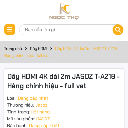
Thông số kỹ thuật
Đặt trước sản phẩm
Thương Hiệu: Jasoz
Model: T-A218 /A118
Trang chủ
Dây HDMI
Dây HDMI 4K dài 2m JASOZ T-A218 -
Độ Dài: 2M
Hàng chính hiệu - full vat
Tính năng: High Speed HDMI 2.0 – Kết nối truyền tải hình ảnh
chất lượng cao.
Dây HDMI 4K dài 2m JASOZ T-A218 -
Hàng chính hiệu - full vat
Băng thông: 18Gbps
Tiêu chuẩn dây : 19+1 lõi đồng
Loại:
Đang cập nhật
Thương hiệu:
Jasoz
Độ phân giải:
Tình trạng:
Hết hàng
Mã sản phẩm:
041001
0.5M -> 3M : Độ Phân Giải 4K@60Hz
Bảo hành:
Đang cập nhật