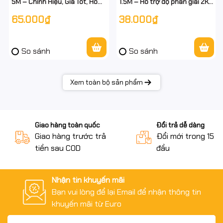
5M – Chính Hiệu, Giá Tốt, Hỗ
1.5M – Hỗ trợ độ phân giải 2K
Trợ Độ Phân Giải 2K
– Truyền hình ảnh sắc nét
65.000₫
38.000₫
So sánh
So sánh
Xem toàn bộ sản phẩm
Giao hàng toàn quốc
Đổi trả dễ dàng
Giao hàng trước trả
Đổi mới trong 15 n
tiền sau COD
đầu
Nhận tin khuyến mãi
Bạn vui lòng để lại Email để nhận thông tin
khuyến mãi từ Euro