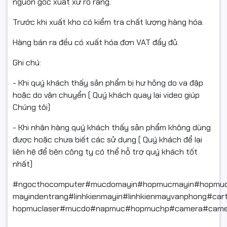
nguồn gốc xuất xứ rõ ràng.
Trước khi xuất kho có kiểm tra chất lượng hàng hóa.
Hàng bán ra đều có xuất hóa đơn VAT đầy đủ.
Ghi chú:
- Khi quý khách thấy sản phẩm bị hư hỏng do va đập
hoặc do vận chuyển ( Quý khách quay lại video giúp
Chúng tôi)
- Khi nhận hàng quý khách thấy sản phẩm không dùng
được hoặc chưa biết các sử dụng ( Quý khách để lại
liên hệ để bên công ty có thể hỗ trợ quý khách tốt
nhất)
#ngocthocomputer#mucdomayin#hopmucmayin#hopmuc
mayindentrang#linhkienmayin#linhkienmayvanphong#car
hopmuclaser#mucdo#napmuc#hopmuchp#camera#came