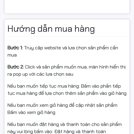
📦 Cam kết:
Hướng dẫn mua hàng
✅ Hàng chính hãng Veggieg, mới 100%
Bước 1:
Truy cập website và lựa chọn sản phẩm cần
mua
✅ Xuất hóa đơn VAT đầy đủ
Bước 2:
Click và sản phẩm muốn mua, màn hình hiển thị
✅ Bảo hành theo tiêu chuẩn nhà sản xuất
ra pop up với các lựa chọn sau
✅ Giao hàng toàn quốc – Đóng gói an toàn
Nếu bạn muốn tiếp tục mua hàng: Bấm vào phần tiếp
📌 Điều kiện hoàn hàng
tục mua hàng để lựa chọn thêm sản phẩm vào giỏ hàng
Nếu bạn muốn xem giỏ hàng để cập nhật sản phẩm:
Bấm vào xem giỏ hàng
Quý khách quay video khi bóc hàng để làm bằng chứng
nếu sản phẩm bị hư hỏng, va đập hoặc lỗi vận chuyển.
Nếu bạn muốn đặt hàng và thanh toán cho sản phẩm
này vui lòng bấm vào: Đặt hàng và thanh toán