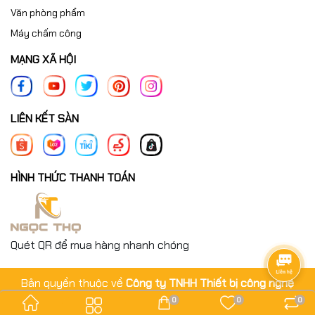
Văn phòng phẩm
Máy chấm công
MẠNG XÃ HỘI
LIÊN KẾT SÀN
HÌNH THỨC THANH TOÁN
Quét QR để mua hàng nhanh chóng
Bản quyền thuộc về
Công ty TNHH Thiết bị công nghệ
Ngọc Thọ
.
0
0
0