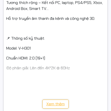
Tương thích rộng – Kết nối PC, laptop, PS4/PS5, Xbox,
Android Box, Smart TV…
Hỗ trợ truyền âm thanh đa kênh và công nghệ 3D.
📌 Thông số kỹ thuật:
Model: V-H301
Chuẩn HDMI: 2.0 (19+1)
Độ phân giải: Lên đến 4K*2K @ 60Hz
Chiều dài: 1.5 mét
Vật liệu: Lõi đồng nguyên chất, vỏ PVC bền bỉ
Màu sắc: Đen
Xem thêm
Hãng sản xuất: Veggieg