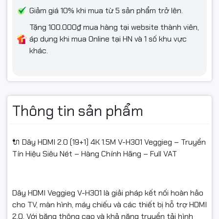
Giảm giá 10% khi mua từ 5 sản phẩm trở lên.
Tặng 100.000₫ mua hàng tại website thành viên,
🙏 Cảm ơn Quý khách đã tin tưởng và lựa chọn sản phẩm tại
áp dụng khi mua Online tại HN và 1 số khu vực
Ngọc Thọ Computer.
khác.
#DayHDMI #HDMI20 #HDMI4K #VeggiegVH301
#HDMIChinhHang #DayHDMIChinhHang #DayHDMI19plus1
#HDMIUltraHD #DayHDMI15M #FullVAT #NgocThoComputer
Thông tin sản phẩm
🔌 Dây HDMI 2.0 (19+1) 4K 1.5M V-H301 Veggieg – Truyền
Tín Hiệu Siêu Nét – Hàng Chính Hãng – Full VAT
Dây HDMI Veggieg V-H301 là giải pháp kết nối hoàn hảo
cho TV, màn hình, máy chiếu và các thiết bị hỗ trợ HDMI
2.0. Với băng thông cao và khả năng truyền tải hình