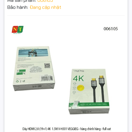
Mã sản phẩm:
006105
Bảo hành:
Đang cập nhật
Tiêu chuẩn HDMI 2.0 (19+1) – Hỗ trợ độ phân giải 4K Ultra HD
(3840x2160) với tần số quét 60Hz.
Dây HDMI 2.0 (19+1) 4K 1.5M V-H301 Veggieg – Truyền
Chiều dài 1.5M – Tiện dụng cho kết nối TV, máy tính, đầu phát,
Tín Hiệu Siêu Nét – Hàng Chính Hãng – Full VAT
máy chiếu.
570.000₫
Chất liệu lõi đồng nguyên chất – Tín hiệu ổn định, giảm nhiễu
Đặt trước sản phẩm để nhận thêm nhiều ưu đãi bạn
tối đa.
nhé
Đầu cáp mạ vàng 24K – Chống oxy hóa, tăng độ bền và khả
năng truyền dẫn.
Tương thích rộng – Kết nối PC, laptop, PS4/PS5, Xbox,
Android Box, Smart TV…
Hỗ trợ truyền âm thanh đa kênh và công nghệ 3D.
GỬI THÔNG TIN
📌 Thông số kỹ thuật: