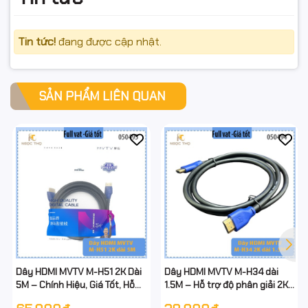
Tin tức!
đang được cập nhật.
SẢN PHẨM LIÊN QUAN
Dây HDMI MVTV M-H51 2K Dài
Dây HDMI MVTV M-H34 dài
5M – Chính Hiệu, Giá Tốt, Hỗ
1.5M – Hỗ trợ độ phân giải 2K
Trợ Độ Phân Giải 2K
– Truyền hình ảnh sắc nét