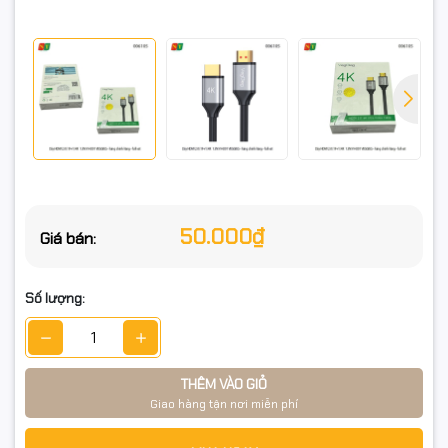
Model: V-H301
Chuẩn HDMI: 2.0 (19+1)
Độ phân giải: Lên đến 4K*2K @ 60Hz
Chiều dài: 1.5 mét
Vật liệu: Lõi đồng nguyên chất, vỏ PVC bền bỉ
Màu sắc: Đen
50.000₫
Giá bán:
Hãng sản xuất: Veggieg
Số lượng:
📦 Cam kết:
THÊM VÀO GIỎ
Giao hàng tận nơi miễn phí
✅ Hàng chính hãng Veggieg, mới 100%