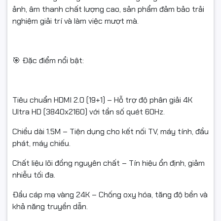
ảnh, âm thanh chất lượng cao, sản phẩm đảm bảo trải
nghiệm giải trí và làm việc mượt mà.
🎯 Đặc điểm nổi bật:
Tiêu chuẩn HDMI 2.0 (19+1) – Hỗ trợ độ phân giải 4K
Ultra HD (3840x2160) với tần số quét 60Hz.
Chiều dài 1.5M – Tiện dụng cho kết nối TV, máy tính, đầu
phát, máy chiếu.
Chất liệu lõi đồng nguyên chất – Tín hiệu ổn định, giảm
nhiễu tối đa.
Đầu cáp mạ vàng 24K – Chống oxy hóa, tăng độ bền và
khả năng truyền dẫn.