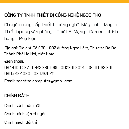
CÔNG TY TNHH THIẾT BỊ CÔNG NGHỆ NGỌC THỌ
Chuyên cung cấp thiết bị công nghệ: Máy tính - Máy in -
Thiết bị máy văn phòng - Thiết Bị Mạng - Camera chính
hãng - Phụ kiện ...
Địa chỉ:
Địa chỉ: Số 686 - 602 đường Ngọc Lâm, Phường Bồ Đề,
Thành Phố Hà Nội, Việt Nam
Điện thoại:
0949.851.037 - 0942.938.669 - 0829682014 - 0948.033.948 -
0985 422 020 - 0387378211
Email:
ngoctho.computer@gmail.com
CHÍNH SÁCH
Chính sách bảo mật
Chính sách vận chuyển
Chính sách đổi trả