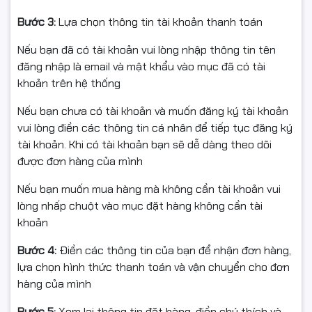
Nếu sản phẩm không sử dụng được hoặc chưa biết
cách dùng, vui lòng liên hệ trước khi hoàn hàng để
Bước 3:
Lựa chọn thông tin tài khoản thanh toán
được hỗ trợ.
Nếu bạn đã có tài khoản vui lòng nhập thông tin tên
Hàng hoàn trả cần được đóng gói nguyên vẹn như khi
đăng nhập là email và mật khẩu vào mục đã có tài
nhận, không thiếu linh kiện hoặc hư hỏng.
khoản trên hệ thống
Chỉ hỗ trợ đổi/hoàn sản phẩm còn nguyên trạng và có
Nếu bạn chưa có tài khoản và muốn đăng ký tài khoản
giá trị sử dụng.
vui lòng điền các thông tin cá nhân để tiếp tục đăng ký
tài khoản. Khi có tài khoản bạn sẽ dễ dàng theo dõi
được đơn hàng của mình
🙏 Cảm ơn Quý khách đã tin tưởng và lựa chọn sản
Nếu bạn muốn mua hàng mà không cần tài khoản vui
phẩm tại Ngọc Thọ Computer.
lòng nhấp chuột vào mục đặt hàng không cần tài
khoản
Bước 4:
Điền các thông tin của bạn để nhận đơn hàng,
#DayHDMI #HDMI20 #HDMI4K #VeggiegVH301
lựa chọn hình thức thanh toán và vận chuyển cho đơn
#HDMIChinhHang #DayHDMIChinhHang
hàng của mình
#DayHDMI19plus1 #HDMIUltraHD #DayHDMI15M
#FullVAT #NgocThoComputer
Bước 5:
Xem lại thông tin đặt hàng, điền chú thích và