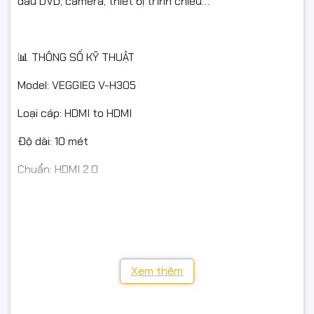
đầu DVD, camera, thiết bị trình chiếu…
📊 THÔNG SỐ KỸ THUẬT
Model: VEGGIEG V-H305
Loại cáp: HDMI to HDMI
Độ dài: 10 mét
Chuẩn: HDMI 2.0
Độ phân giải hỗ trợ: 4K Ultra HD (3840×2160)
Tính năng: 3D / Ethernet / ARC
Vật liệu: Lõi đồng nguyên chất, vỏ PVC chống gập
Xem thêm
Đầu nối: Chân mạ vàng, chống oxy hóa
Tương thích: PC, Laptop, TV, Máy chiếu, PS4/PS5, đầu