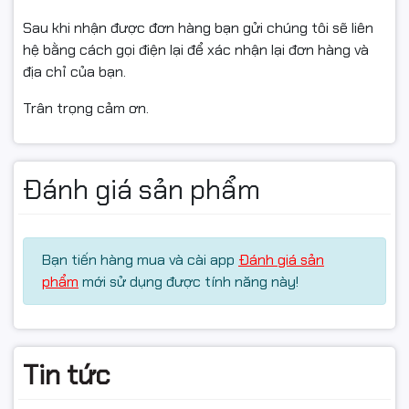
Nếu chưa dùng được, vui lòng liên hệ kỹ thuật để được
Sau khi nhận được đơn hàng bạn gửi chúng tôi sẽ liên
hỗ trợ trước khi hoàn.
hệ bằng cách gọi điện lại để xác nhận lại đơn hàng và
địa chỉ của bạn.
Hàng hoàn cần nguyên trạng, không trầy xước/hư
hỏng, đủ phụ kiện/tem/hộp.
Trân trọng cảm ơn.
Chỉ hỗ trợ đổi/hoàn khi sản phẩm còn giá trị sử dụng &
theo quy định của sàn.
Đánh giá sản phẩm
#DayHDMI10m #HDMI4K #VEGGIEG #VH305
#DayHDMIChinhHieu #HDMIToTV #HDMIProjector
Bạn tiến hàng mua và cài app
Đánh giá sản
#PhuKienMayTinh #FullVAT #CamLaChay
phẩm
mới sử dụng được tính năng này!
#BaoHanh12Thang
Tin tức