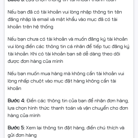
và cổng HDMI. Với đường dài 10m, nên cắm trực tiếp
hoặc dùng repeater/booster khi hệ thống có nhiều nối
Nếu bạn đã có tài khoản vui lòng nhập thông tin tên
ghép.
đăng nhập là email và mật khẩu vào mục đã có tài
khoản trên hệ thống
Nếu bạn chưa có tài khoản và muốn đăng ký tài khoản
vui lòng điền các thông tin cá nhân để tiếp tục đăng ký
🧾 Cam kết từ Shop
tài khoản. Khi có tài khoản bạn sẽ dễ dàng theo dõi
được đơn hàng của mình
Hàng chính hiệu VEGGIEG – Mới 100% – Full VAT
Nếu bạn muốn mua hàng mà không cần tài khoản vui
Bảo hành 12 tháng
lòng nhấp chuột vào mục đặt hàng không cần tài
khoản
Giao hàng toàn quốc, đóng gói an toàn
Bước 4:
Điền các thông tin của bạn để nhận đơn hàng,
lựa chọn hình thức thanh toán và vận chuyển cho đơn
📦 Điều kiện hoàn hàng
hàng của mình
Quay video mở gói khi nhận để làm bằng chứng nếu va
Bước 5:
Xem lại thông tin đặt hàng, điền chú thích và
đập/lỗi vận chuyển.
gửi đơn hàng