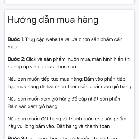
phát…
Hướng dẫn mua hàng
Bảo hành: 12 tháng chính hiệu
Thuế: Xuất hóa đơn VAT đầy đủ
Bước 1:
Truy cập website và lựa chọn sản phẩm cần
mua
🎯 Ứng dụng
Bước 2:
Click và sản phẩm muốn mua, màn hình hiển thị
ra pop up với các lựa chọn sau
Kết nối máy tính ↔ TV/máy chiếu để trình chiếu slide,
video, phim 4K.
Nếu bạn muốn tiếp tục mua hàng: Bấm vào phần tiếp
tục mua hàng để lựa chọn thêm sản phẩm vào giỏ hàng
Dùng cho phòng họp, giảng dạy, hội nghị, sự kiện,
karaoke.
Nếu bạn muốn xem giỏ hàng để cập nhật sản phẩm:
Bấm vào xem giỏ hàng
Game/stream lên màn hình lớn sắc nét.
Nếu bạn muốn đặt hàng và thanh toán cho sản phẩm
này vui lòng bấm vào: Đặt hàng và thanh toán
ℹ️ Lưu ý: Hiệu năng 4K phụ thuộc thiết bị nguồn/hiển thị
Bước 3:
Lựa chọn thông tin tài khoản thanh toán