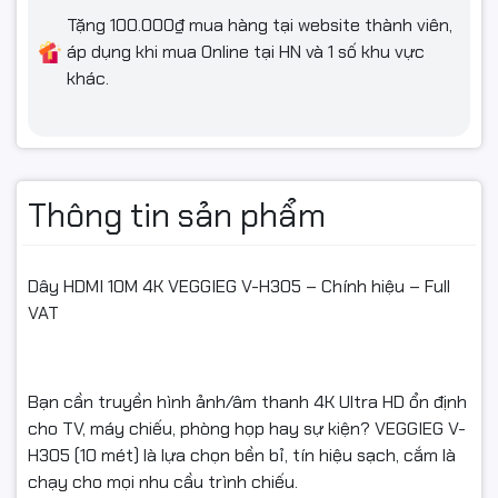
Giao hàng toàn quốc, đóng gói an toàn
Tặng 100.000₫ mua hàng tại website thành viên,
áp dụng khi mua Online tại HN và 1 số khu vực
khác.
📦 Điều kiện hoàn hàng
Quay video mở gói khi nhận để làm bằng chứng nếu va
đập/lỗi vận chuyển.
Thông tin sản phẩm
Nếu chưa dùng được, vui lòng liên hệ kỹ thuật để được hỗ
trợ trước khi hoàn.
Hàng hoàn cần nguyên trạng, không trầy xước/hư hỏng, đủ
Dây HDMI 10M 4K VEGGIEG V-H305 – Chính hiệu – Full
phụ kiện/tem/hộp.
VAT
Chỉ hỗ trợ đổi/hoàn khi sản phẩm còn giá trị sử dụng & theo
quy định của sàn.
Bạn cần truyền hình ảnh/âm thanh 4K Ultra HD ổn định
cho TV, máy chiếu, phòng họp hay sự kiện? VEGGIEG V-
H305 (10 mét) là lựa chọn bền bỉ, tín hiệu sạch, cắm là
#DayHDMI10m #HDMI4K #VEGGIEG #VH305
chạy cho mọi nhu cầu trình chiếu.
#DayHDMIChinhHieu #HDMIToTV #HDMIProjector