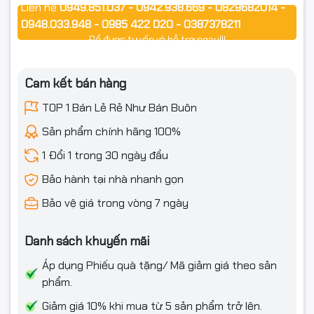
phim 4K.
Liên hệ
0949.851.037 - 0942.938.669 - 0829682014 -
0948.033.948 - 0985 422 020 - 0387378211
Dùng cho phòng họp, giảng dạy, hội nghị, sự kiện, karaoke.
Để được tư vấn và hỗ trợ ngay!!!
Game/stream lên màn hình lớn sắc nét.
Cam kết bán hàng
TOP 1 Bán Lẻ Rẻ Như Bán Buôn
ℹ️ Lưu ý: Hiệu năng 4K phụ thuộc thiết bị nguồn/hiển thị và
cổng HDMI. Với đường dài 10m, nên cắm trực tiếp hoặc dùng
Sản phẩm chính hãng 100%
repeater/booster khi hệ thống có nhiều nối ghép.
1 Đổi 1 trong 30 ngày đầu
Bảo hành tại nhà nhanh gọn
Bảo vệ giá trong vòng 7 ngày
🧾 Cam kết từ Shop
Danh sách khuyến mãi
Hàng chính hiệu VEGGIEG – Mới 100% – Full VAT
Áp dụng Phiếu quà tặng/ Mã giảm giá theo sản
phẩm.
Bảo hành 12 tháng
Giảm giá 10% khi mua từ 5 sản phẩm trở lên.