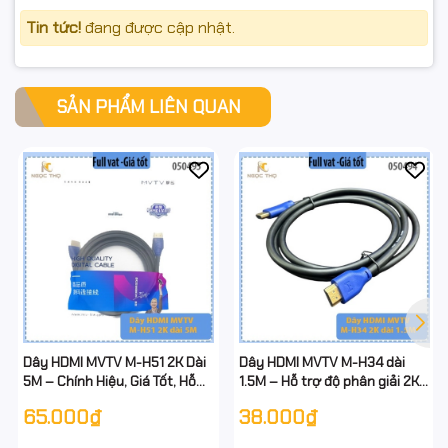
Tin tức!
đang được cập nhật.
SẢN PHẨM LIÊN QUAN
Dây HDMI MVTV M-H51 2K Dài
Dây HDMI MVTV M-H34 dài
5M – Chính Hiệu, Giá Tốt, Hỗ
1.5M – Hỗ trợ độ phân giải 2K
Trợ Độ Phân Giải 2K
– Truyền hình ảnh sắc nét
65.000₫
38.000₫