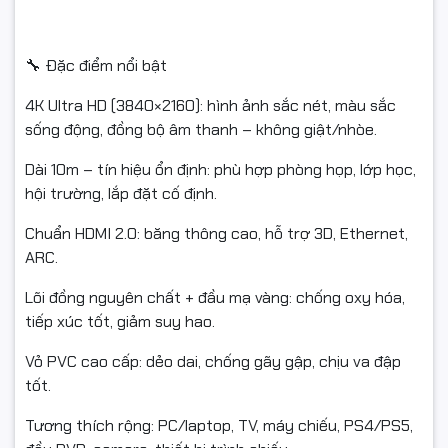
#PhuKienMayTinh #FullVAT #CamLaChay #BaoHanh12Thang
🔧 Đặc điểm nổi bật
4K Ultra HD (3840×2160): hình ảnh sắc nét, màu sắc
sống động, đồng bộ âm thanh – không giật/nhòe.
Dài 10m – tín hiệu ổn định: phù hợp phòng họp, lớp học,
hội trường, lắp đặt cố định.
Chuẩn HDMI 2.0: băng thông cao, hỗ trợ 3D, Ethernet,
ARC.
Lõi đồng nguyên chất + đầu mạ vàng: chống oxy hóa,
tiếp xúc tốt, giảm suy hao.
Vỏ PVC cao cấp: dẻo dai, chống gãy gập, chịu va đập
tốt.
Tương thích rộng: PC/laptop, TV, máy chiếu, PS4/PS5,