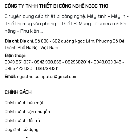
CÔNG TY TNHH THIẾT BỊ CÔNG NGHỆ NGỌC THỌ
Chuyên cung cấp thiết bị công nghệ: Máy tính - Máy in -
Thiết bị máy văn phòng - Thiết Bị Mạng - Camera chính
hãng - Phụ kiện ...
Địa chỉ:
Địa chỉ: Số 686 - 602 đường Ngọc Lâm, Phường Bồ Đề,
Thành Phố Hà Nội, Việt Nam
Điện thoại:
0949.851.037 - 0942.938.669 - 0829682014 - 0948.033.948 -
0985 422 020 - 0387378211
Email:
ngoctho.computer@gmail.com
CHÍNH SÁCH
Chính sách bảo mật
Chính sách vận chuyển
Chính sách đổi trả
Quy định sử dụng