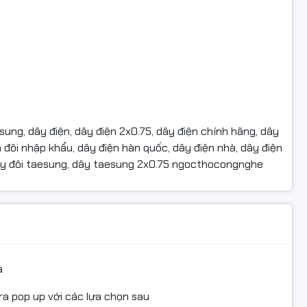
ung, dây điện, dây điện 2x0.75, dây điện chính hãng, dây
n đôi nhập khẩu, dây điện hàn quốc, dây điện nhà, dây điện
 dây đôi taesung, dây taesung 2x0.75 ngocthocongnghe
a
ra pop up với các lựa chọn sau