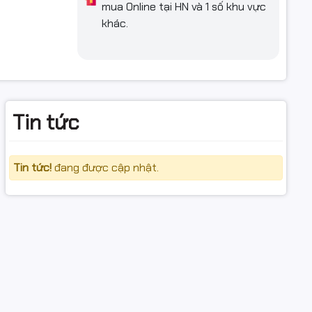
àn quốc,
mua Online tại HN và 1 số khu vực
khẩu, dây
khác.
75
Tin tức
Tin tức!
đang được cập nhật.