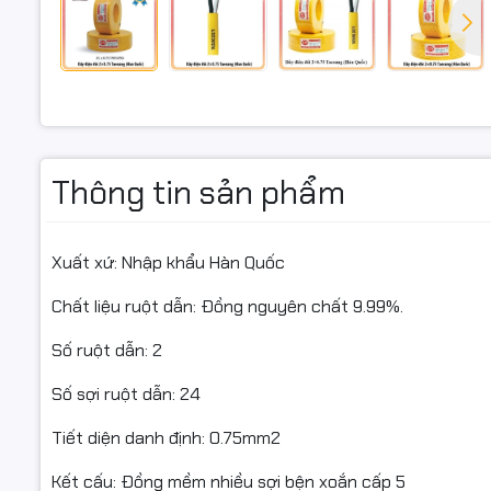
2x0.75, dâ
dây điện đ
điện taesu
ngocthoc
Thông tin sản phẩm
Xuất xứ: Nhập khẩu Hàn Quốc
Chất liệu ruột dẫn: Đồng nguyên chất 9.99%.
Số ruột dẫn: 2
Số sợi ruột dẫn: 24
Tiết diện danh định: 0.75mm2
Kết cấu: Đồng mềm nhiều sợi bện xoắn cấp 5