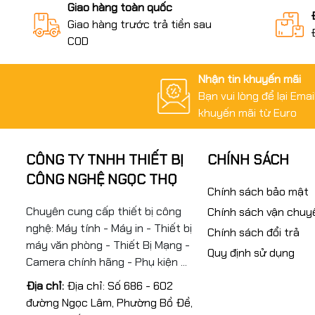
Giao hàng toàn quốc
Giao hàng trước trả tiền sau
COD
Nhận tin khuyến mãi
Bạn vui lòng để lại Ema
khuyến mãi từ Euro
CÔNG TY TNHH THIẾT BỊ
CHÍNH SÁCH
CÔNG NGHỆ NGỌC THỌ
Chính sách bảo mật
Chuyên cung cấp thiết bị công
Chính sách vận chuy
nghệ: Máy tính - Máy in - Thiết bị
Chính sách đổi trả
máy văn phòng - Thiết Bị Mạng -
Quy định sử dụng
Camera chính hãng - Phụ kiện ...
Địa chỉ:
Địa chỉ: Số 686 - 602
đường Ngọc Lâm, Phường Bồ Đề,