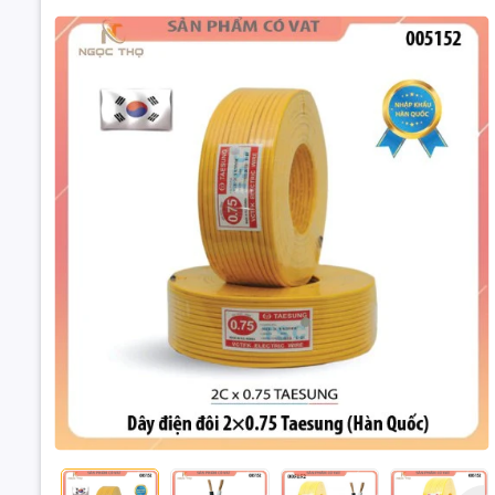
Xuất xứ: 
Chất liệu 
Số ruột dẫ
Số sợi ruộ
Tiết diện 
Kết cấu: 
Bề dày cá
Dây điện đôi
Điện áp d
Quốc) ( 1 cuộ
Quy cách 
Category: 