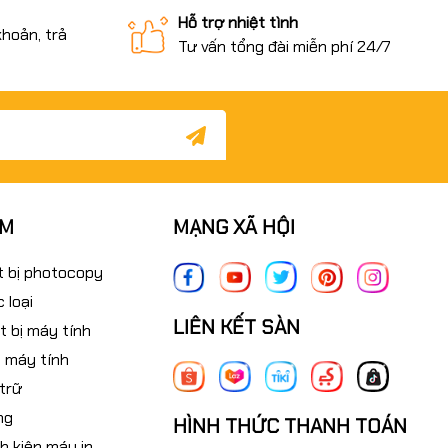
Hỗ trợ nhiệt tình
khoản, trả
Tư vấn tổng đài miễn phí 24/7
ẨM
MẠNG XÃ HỘI
t bị photocopy
 loại
LIÊN KẾT SÀN
t bị máy tính
 máy tính
 trữ
ng
HÌNH THỨC THANH TOÁN
nh kiện máy in