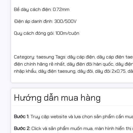
Bề dày cách điện: 0.72mm
Điện áp danh định: 300/500V
Quy cách đóng gói: 100m/cuộn
Category: taesung Tags: dây cáp điện, dây cáp điện taes
điện chính hãng rẻ nhất, dây điện đôi hàn quốc, dây điệ
nhập khẩu, dây điện taesung, dây đôi, dây đôi 2x0.75,
Hướng dẫn mua hàng
Bước 1:
Truy cập website và lựa chọn sản phẩm cần mu
Bước 2:
Click và sản phẩm muốn mua, màn hình hiển thị 