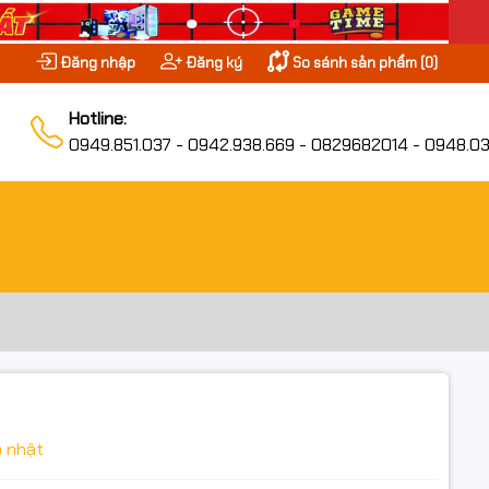
Đăng nhập
Đăng ký
So sánh sản phẩm (
0
)
Hotline:
0949.851.037 - 0942.938.669 - 0829682014 - 0948.03
 nhật