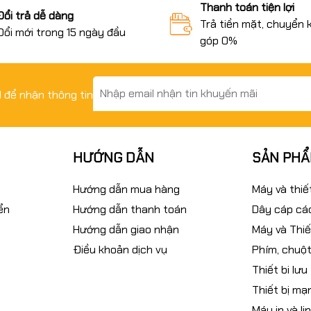
Thanh toán tiện lợi
Đổi trả dễ dàng
Trả tiền mặt, chuyển 
Đổi mới trong 15 ngày đầu
góp 0%
il để nhận thông tin
HƯỚNG DẪN
SẢN PH
Hướng dẫn mua hàng
Máy và thiế
ển
Hướng dẫn thanh toán
Dây cáp các
Hướng dẫn giao nhận
Máy và Thiế
Điều khoản dịch vụ
Phím, chuột
Thiết bi lưu
Thiết bị mạ
Máy in và li