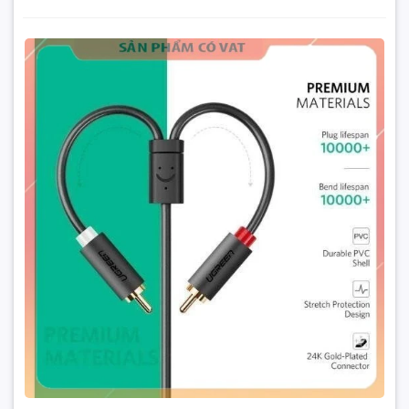
Lõi cáp loa 3.5mm sang 2 đầu hoa sen làm bằng đồng nguyên
chất, sợi đồng to cho khả năng dẫn truyền dữ liệu audio tối
ưu
Dây chuyển đổi 3.5mm ra 2RCA (HOA SEN) Dài 1-8m
UGREEN AV102
Đặt trước sản phẩm để nhận thêm nhiều ưu đãi bạn
Đầu cắm audio 3.5 phù hợp với tất cả các máy tính, điện
nhé
thoại và các chuẩn âm thanh hiện nay trên thị trường như
Iphone, Ipad,…
GỬI THÔNG TIN