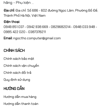
hãng - Phụ kiện ...
Địa chỉ:
Địa chỉ: Số 686 - 602 đường Ngọc Lâm, Phường Bồ Đề,
Thành Phố Hà Nội, Việt Nam
Điện thoại:
0949.851.037 - 0942.938.669 - 0829682014 - 0948.033.948 -
0985 422 020 - 0387378211
Email:
ngoctho.computer@gmail.com
CHÍNH SÁCH
Chính sách bảo mật
Chính sách vận chuyển
Chính sách đổi trả
Quy định sử dụng
HƯỚNG DẪN
Hướng dẫn mua hàng
Hướng dẫn thanh toán