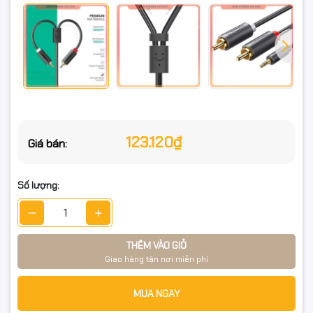
123.120₫
Giá bán:
Số lượng:
THÊM VÀO GIỎ
Giao hàng tận nơi miễn phí
MUA NGAY