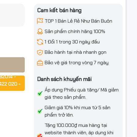
Cam kết bán hàng
TOP 1 Bán Lẻ Rẻ Như Bán Buôn
 Ngoài
iều ưu đãi
Sản phẩm chính hãng 100%
1 Đổi 1 trong 30 ngày đầu
Bảo hành tại nhà nhanh gọn
Bảo vệ giá trong vòng 7 ngày
 công
82014 -
Danh sách khuyến mãi
goài trời.
422 020 -
 – Ngoài
Áp dụng Phiếu quà tặng/ Mã giảm
giá theo sản phẩm.
rợ ngay!!!
Giảm giá 10% khi mua từ 5 sản
phẩm trở lên.
Tặng 100.000₫ mua hàng tại
 công
website thành viên, áp dụng khi