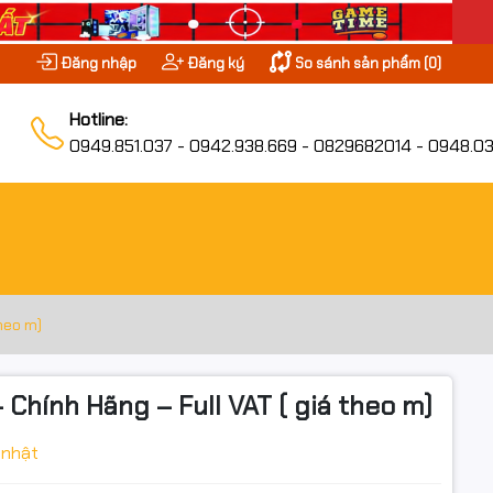
Đăng nhập
Đăng ký
So sánh sản phẩm (
0
)
Hotline:
0949.851.037 - 0942.938.669 - 0829682014 - 0948.03
heo m)
hính Hãng – Full VAT ( giá theo m)
 nhật