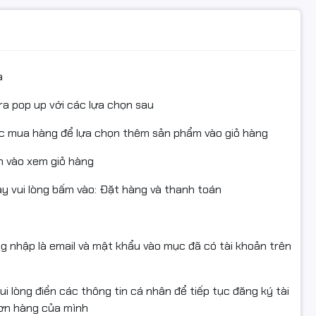
ện hoàn hàng:
a
 quay video khi bóc hàng để làm bằng chứng nếu sản phẩm bị 
c lỗi vận chuyển.
ra pop up với các lựa chọn sau
ẩm không sử dụng được hoặc chưa biết cách dùng, vui lòng li
ục mua hàng để lựa chọn thêm sản phẩm vào giỏ hàng
hoàn hàng để được hỗ trợ.
 vào xem giỏ hàng
oàn trả cần đóng gói nguyên vẹn như ban đầu, không thiếu lin
 vui lòng bấm vào: Đặt hàng và thanh toán
hỏng.
 đổi/hoàn khi sản phẩm còn nguyên trạng và có giá trị sử dụng.
ng nhập là email và mật khẩu vào mục đã có tài khoản trên
m nổi bật:
i lòng điền các thông tin cá nhân để tiếp tục đăng ký tài
đơn hàng của mình