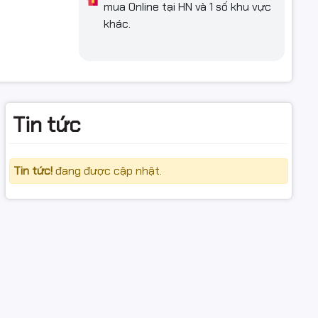
goài trời.
mua Online tại HN và 1 số khu vực
m phù hợp
khác.
thông.
Tin tức
ông suy
Tin tức!
đang được cập nhật.
ãy.
tốt.
ông