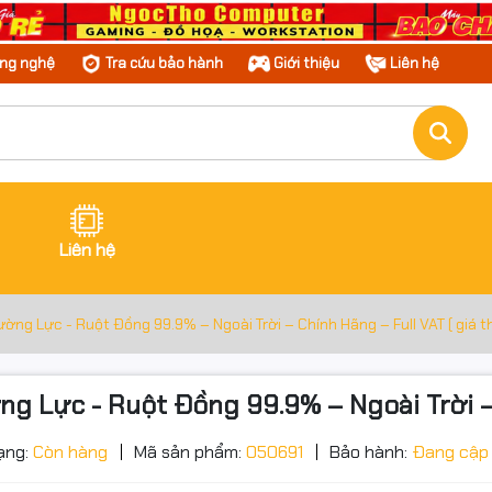
ông nghệ
Tra cứu bảo hành
Giới thiệu
Liên hệ
Liên hệ
g Lực - Ruột Đồng 99.9% – Ngoài Trời – Chính Hãng – Full VAT ( giá t
Lực - Ruột Đồng 99.9% – Ngoài Trời – C
ạng:
Còn hàng
Mã sản phẩm:
050691
Bảo hành:
Đang cập