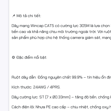
nghiệp.
Chiều dài:
📌 Mô tả chi tiết:
Thương hi
Dây mạng Wincap CAT5 có cường lực 305M là lựa chọn lý
bền cao và khả năng chịu môi trường ngoài trời. Với r
sản phẩm phù hợp cho hệ thống camera giám sát, mạng LA
📊 Thông t
⚙️ Đặc điểm nổi bật:
Loại cáp:
Ruột dây:
Ruột dây dẫn: Đồng nguyên chất 99.9% – tín hiệu ổn đị
Kích thước
Kích thước: 24AWG / 4PRS.
Dây cường 
Dây cường lực: ST (7 x Ø0.33mm) – tăng độ bền, chống k
Cách điện 
Cách điện lõi: Nhựa PE cao cấp – chịu nhiệt, chống oxy 