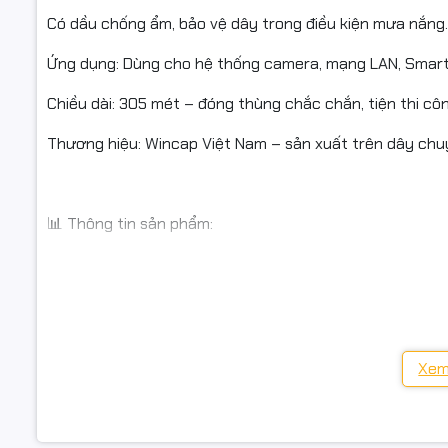
Dầu chống
Có dầu chống ẩm, bảo vệ dây trong điều kiện mưa nắng.
Chiều dài 
Ứng dụng: Dùng cho hệ thống camera, mạng LAN, Smart 
Ứng dụng: 
Chiều dài: 305 mét – đóng thùng chắc chắn, tiện thi côn
Bảo hành:
Thương hiệu: Wincap Việt Nam – sản xuất trên dây ch
✅ Cam kết
📊 Thông tin sản phẩm:
Hàng chín
Loại cáp: CAT5 UTP có cường lực
Có hóa đơ
Ruột dây: Đồng nguyên chất (CU 99.9%)
Sản phẩm 
Xem
Kích thước lõi: 24AWG
Giao hàng 
Dây cường lực: ST (7 x 0.33mm)