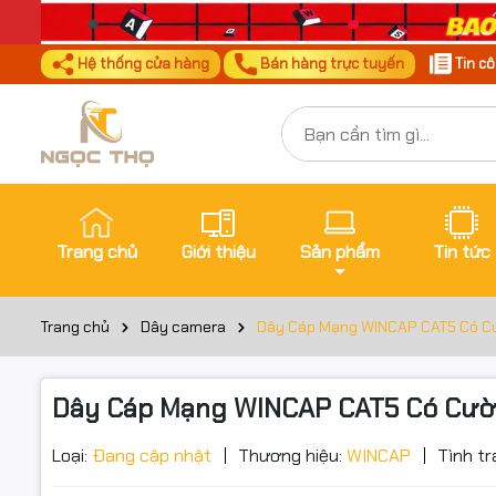
Hệ thống cửa hàng
Bán hàng trực tuyến
Tin c
Trang chủ
Giới thiệu
Sản phẩm
Tin tức
Trang chủ
Dây camera
Dây Cáp Mạng WINCAP CAT5 Có Cườn
Dây Cáp Mạng WINCAP CAT5 Có Cường 
Loại:
Đang cập nhật
Thương hiệu:
WINCAP
Tình tr