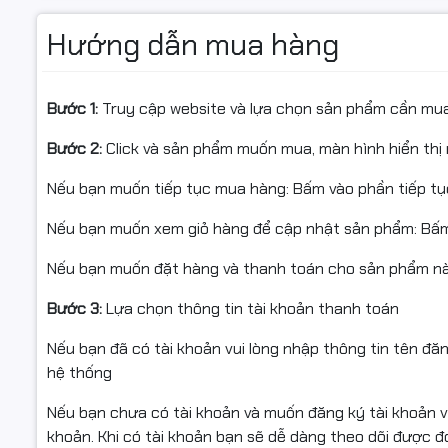
Cách điện lõi: Nhựa PE
Hướng dẫn mua hàng
📦 Điều ki
Dầu chống ẩm: Có
Chiều dài cuộn: 305M
Bước 1:
Truy cập website và lựa chọn sản phẩm cần mu
Quý khách
Ứng dụng: Camera, hệ thống mạng, truyền dữ liệu
va đập hoặ
Bước 2:
Click và sản phẩm muốn mua, màn hình hiển thị 
Bảo hành: Chính hãng
Nếu sản ph
Nếu bạn muốn tiếp tục mua hàng: Bấm vào phần tiếp t
trước khi 
Nếu bạn muốn xem giỏ hàng để cập nhật sản phẩm: Bấm
Sản phẩm h
✅ Cam kết sản phẩm:
Nếu bạn muốn đặt hàng và thanh toán cho sản phẩm này
không hư 
Bước 3:
Lựa chọn thông tin tài khoản thanh toán
Chỉ hỗ trợ
Hàng chính hãng WINCAP – sản xuất tại Việt Nam.
Nếu bạn đã có tài khoản vui lòng nhập thông tin tên đă
hệ thống
Có hóa đơn VAT đầy đủ.
⚙️ Đặc điể
Nếu bạn chưa có tài khoản và muốn đăng ký tài khoản vu
Sản phẩm mới 100% – nguyên đai, nguyên kiện.
khoản. Khi có tài khoản bạn sẽ dễ dàng theo dõi được 