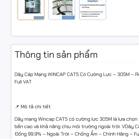
trình cần 
Với ruột 
cho hệ thố
⚙️ Đặc điể
Thông tin sản phẩm
Ruột dây d
hao.
Dây Cáp Mạng WINCAP CAT5 Có Cường Lực – 305M – Ruộ
Full VAT
Kích thướ
Dây cường 
📌 Mô tả chi tiết:
Cách điện 
Dây mạng Wincap CAT5 có cường lực 305M là lựa chọn lý
Có dầu chố
bền cao và khả năng chịu môi trường ngoài trời. VDâ
Đồng 99.9% – Ngoài Trời – Chống Ẩm – Chính Hãng – Fu
Ứng dụng: