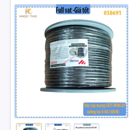
Đặt trư
Thôn
Dây Cáp M
Trời – Chố
📌 Mô tả ch
Dây mạng 
trình cần 
VDây Cáp 
Trời – Chố
Dây Cáp Mạ
Cường Lực -
📌 Mô tả ch
Ngoài Trời – C
Dây mạng 
gi