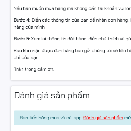
Giao hàng toàn quốc – đóng gói cẩn thận, an toàn khi v
Ruột dây d
Nếu bạn muốn mua hàng mà không cần tài khoản vui lò
hao.
Bước 4:
Điền các thông tin của bạn để nhận đơn hàng, 
Kích thướ
📦 Điều kiện hoàn hàng:
hàng của mình
Dây cường 
Bước 5:
Xem lại thông tin đặt hàng, điền chú thích và g
Cách điện 
Quý khách quay video khi bóc hàng để làm bằng chứng n
Sau khi nhận được đơn hàng bạn gửi chúng tôi sẽ liên hệ
chỉ của bạn.
Có dầu chố
Nếu sản phẩm không sử dụng được hoặc chưa biết cách d
trợ.
Trân trọng cảm ơn.
Ứng dụng:
nghiệp.
Sản phẩm hoàn trả cần đóng gói nguyên vẹn như ban đầu
Chiều dài:
Chỉ hỗ trợ đổi/hoàn khi sản phẩm còn nguyên trạng và có
Đánh giá sản phẩm
#DayMang
⚙️ Đặc điểm nổi bật:
Bạn tiến hàng mua và cài app
Đánh giá sản phẩm
mới
#DayMang
#CapMang