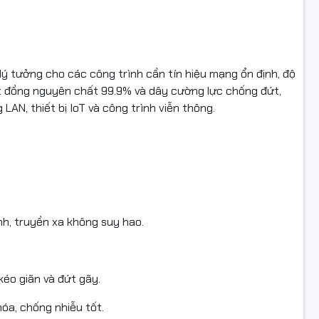
 305 mét – đóng thùng chắc chắn, tiện thi công.
ệu: Wincap Việt Nam – sản xuất trên dây chuyền công nghệ N
 tưởng cho các công trình cần tín hiệu mạng ổn định, độ
uột đồng nguyên chất 99.9% và dây cường lực chống đứt,
N, thiết bị IoT và công trình viễn thông.
in sản phẩm:
 CAT5 UTP có cường lực
 Đồng nguyên chất (CU 99.9%)
nh, truyền xa không suy hao.
 lõi: 24AWG
lực: ST (7 x 0.33mm)
éo giãn và đứt gãy.
lõi: Nhựa PE
hóa, chống nhiễu tốt.