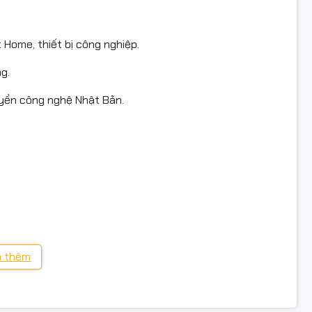
 ẩm: Có
cuộn: 305M
Home, thiết bị công nghiệp.
Camera, hệ thống mạng, truyền dữ liệu
g.
 Chính hãng
uyền công nghệ Nhật Bản.
 sản phẩm:
h hãng WINCAP – sản xuất tại Việt Nam.
n VAT đầy đủ.
mới 100% – nguyên đai, nguyên kiện.
 thêm
toàn quốc – đóng gói cẩn thận, an toàn khi vận chuyển.