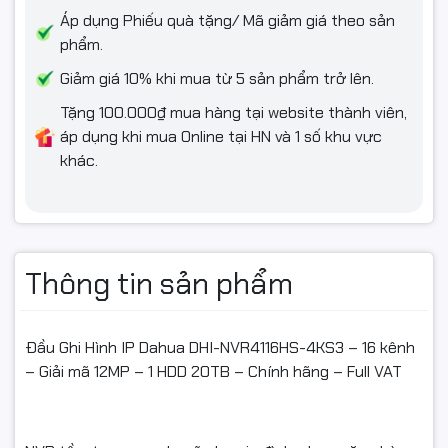
nhỏ.
Áp dụng Phiếu quà tặng/ Mã giảm giá theo sản
Dự án cần độ phân giải cao (đến 12MP) và lưu trữ dài ngày.
phẩm.
Giảm giá 10% khi mua từ 5 sản phẩm trở lên.
Tặng 100.000₫ mua hàng tại website thành viên,
🧾 Dịch vụ & Bảo hành
áp dụng khi mua Online tại HN và 1 số khu vực
khác.
Hàng Dahua chính hãng – Mới 100% – Full VAT
Bảo hành 24 tháng
Thông tin sản phẩm
📦 Điều kiện hoàn hàng
Quay video mở gói khi nhận để làm bằng chứng nếu va
đập/lỗi vận chuyển.
Đầu Ghi Hình IP Dahua DHI-NVR4116HS-4KS3 – 16 kênh
– Giải mã 12MP – 1 HDD 20TB – Chính hãng – Full VAT
Nếu chưa dùng được, vui lòng liên hệ kỹ thuật để được hỗ
trợ trước khi hoàn.