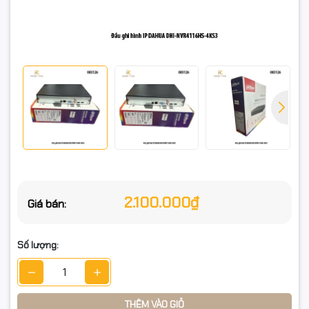
📊 Thông số kỹ thuật
Model: DHI-NVR4116HS-4KS3
Kênh IP: 16 kênh | Băng thông vào: 80 Mbps
Giải mã: 1×12MP@30 | 2×8MP@30 | 3×5MP@30 | 4×4MP@30 |
8×1080p@30 (tắt AI)
Chuẩn nén: H.265+ / H.265 / H.264
2.100.000₫
Giá bán:
Lưu trữ: 1×SATA, tối đa 20TB (không kèm HDD)
Mạng: 1×RJ45 Gigabit
Số lượng:
Cổng: 2×USB 2.0, Audio in/out
Xem lại: 1/4/8/16 kênh
THÊM VÀO GIỎ