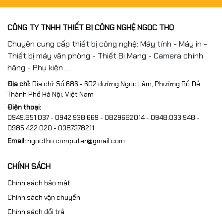
CÔNG TY TNHH THIẾT BỊ CÔNG NGHỆ NGỌC THỌ
Chuyên cung cấp thiết bị công nghệ: Máy tính - Máy in -
Thiết bị máy văn phòng - Thiết Bị Mạng - Camera chính
hãng - Phụ kiện ...
Địa chỉ:
Địa chỉ: Số 686 - 602 đường Ngọc Lâm, Phường Bồ Đề,
Thành Phố Hà Nội, Việt Nam
Điện thoại:
0949.851.037 - 0942.938.669 - 0829682014 - 0948.033.948 -
0985 422 020 - 0387378211
Email:
ngoctho.computer@gmail.com
CHÍNH SÁCH
Chính sách bảo mật
Chính sách vận chuyển
Chính sách đổi trả