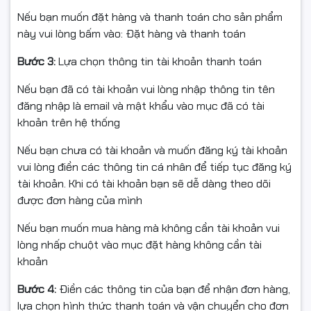
Vật liệu: Vỏ kim loại
Nếu bạn muốn đặt hàng và thanh toán cho sản phẩm
📦 Trong hộp
này vui lòng bấm vào: Đặt hàng và thanh toán
1 × DHI-NVR4116HS-4KS3
Bước 3:
Lựa chọn thông tin tài khoản thanh toán
Adapter nguồn, ốc/vít, hướng dẫn nhanh (HDD mua
Nếu bạn đã có tài khoản vui lòng nhập thông tin tên
riêng)
đăng nhập là email và mật khẩu vào mục đã có tài
khoản trên hệ thống
Nếu bạn chưa có tài khoản và muốn đăng ký tài khoản
🎯 Ứng dụng phù hợp
vui lòng điền các thông tin cá nhân để tiếp tục đăng ký
tài khoản. Khi có tài khoản bạn sẽ dễ dàng theo dõi
được đơn hàng của mình
Gia đình, cửa hàng, quán café, văn phòng, kho xưởng
Nếu bạn muốn mua hàng mà không cần tài khoản vui
vừa & nhỏ.
lòng nhấp chuột vào mục đặt hàng không cần tài
Dự án cần độ phân giải cao (đến 12MP) và lưu trữ dài
khoản
ngày.
Bước 4:
Điền các thông tin của bạn để nhận đơn hàng,
lựa chọn hình thức thanh toán và vận chuyển cho đơn