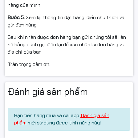
hàng của mình
🧾 Dịch vụ & Bảo hành
Bước 5:
Xem lại thông tin đặt hàng, điền chú thích và
Hàng Dahua chính hãng – Mới 100% – Full VAT
gửi đơn hàng
Bảo hành 24 tháng
Sau khi nhận được đơn hàng bạn gửi chúng tôi sẽ liên
hệ bằng cách gọi điện lại để xác nhận lại đơn hàng và
địa chỉ của bạn.
📦 Điều kiện hoàn hàng
Trân trọng cảm ơn.
Quay video mở gói khi nhận để làm bằng chứng nếu va
đập/lỗi vận chuyển.
Đánh giá sản phẩm
Nếu chưa dùng được, vui lòng liên hệ kỹ thuật để được
hỗ trợ trước khi hoàn.
Hàng hoàn cần nguyên trạng, không trầy xước/hư
Bạn tiến hàng mua và cài app
Đánh giá sản
hỏng, đủ phụ kiện/tem/hộp/serial.
phẩm
mới sử dụng được tính năng này!
Chỉ hỗ trợ đổi/hoàn khi sản phẩm còn giá trị sử dụng &
trong thời gian quy định của sàn.