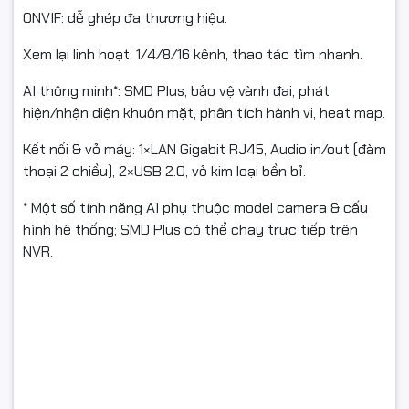
ONVIF: dễ ghép đa thương hiệu.
Xem lại linh hoạt: 1/4/8/16 kênh, thao tác tìm nhanh.
AI thông minh*: SMD Plus, bảo vệ vành đai, phát
hiện/nhận diện khuôn mặt, phân tích hành vi, heat map.
Kết nối & vỏ máy: 1×LAN Gigabit RJ45, Audio in/out (đàm
thoại 2 chiều), 2×USB 2.0, vỏ kim loại bền bỉ.
* Một số tính năng AI phụ thuộc model camera & cấu
hình hệ thống; SMD Plus có thể chạy trực tiếp trên
NVR.
📊 Thông số kỹ thuật
Model: DHI-NVR4116HS-4KS3