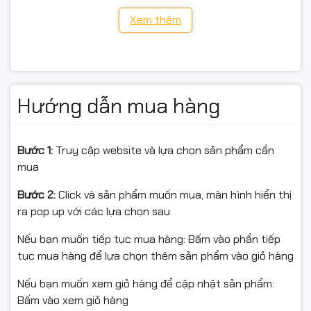
Kênh IP: 16 kênh | Băng thông vào: 80 Mbps
Xem thêm
Giải mã: 1×12MP@30 | 2×8MP@30 | 3×5MP@30 |
4×4MP@30 | 8×1080p@30 (tắt AI)
Chuẩn nén: H.265+ / H.265 / H.264
Hướng dẫn mua hàng
Lưu trữ: 1×SATA, tối đa 20TB (không kèm HDD)
Mạng: 1×RJ45 Gigabit
Bước 1:
Truy cập website và lựa chọn sản phẩm cần
mua
Cổng: 2×USB 2.0, Audio in/out
Bước 2:
Click và sản phẩm muốn mua, màn hình hiển thị
Xem lại: 1/4/8/16 kênh
ra pop up với các lựa chọn sau
Người dùng đồng thời: Tới 128 user
Nếu bạn muốn tiếp tục mua hàng: Bấm vào phần tiếp
tục mua hàng để lựa chọn thêm sản phẩm vào giỏ hàng
Nhiệt độ hoạt động: -10°C ~ +55°C
Nếu bạn muốn xem giỏ hàng để cập nhật sản phẩm:
Nguồn: DC 12V – 2A
Bấm vào xem giỏ hàng