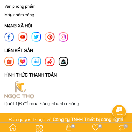
Văn phòng phẩm
Máy chấm công
MẠNG XÃ HỘI
LIÊN KẾT SÀN
HÌNH THỨC THANH TOÁN
Quét QR để mua hàng nhanh chóng
Bản quyền thuộc về
Công ty TNHH Thiết bị công nghệ
Ngọc Thọ
.
0
0
0