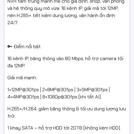
Hàng hoàn cần nguyên trạng, không trầy xước/hư hỏng, đủ
NVR tầm trung mạnh mẽ cho gia đình, shop, văn phòng
phụ kiện/tem/hộp/serial.
và hệ thống quy mô vừa: 16 kênh IP, giải mã tới 12MP,
nén H.265+ tiết kiệm dung lượng, vận hành ổn định
Chỉ hỗ trợ đổi/hoàn khi sản phẩm còn giá trị sử dụng & trong
24/7.
thời gian quy định của sàn.
🔑 Điểm nổi bật
16 kênh IP, băng thông vào 80 Mbps, hỗ trợ camera tối
đa 12MP.
#daughiDahua #NVRDahua #DHI_NVR4116HS4KS3
Giải mã mạnh:
#NVR16Kenh #NVR12MP #H265Plus #SMDPlus #ONVIF
#FullVAT #NgocThoComputer
1×12MP@30fps | 2×8MP@30fps | 3×5MP@30fps |
4×4MP@30fps | 8×1080p@30fps (khi tắt AI).
H.265+/H.264: giảm băng thông & tối ưu dung lượng lưu
trữ.
1 khay SATA – hỗ trợ HDD tới 20TB (không kèm HDD).