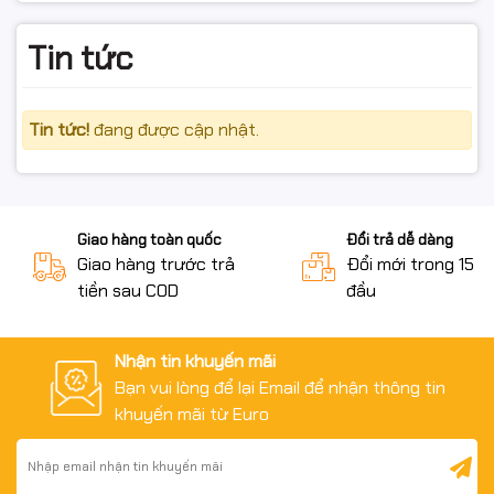
Tin tức
Tin tức!
đang được cập nhật.
#daughiDahua #NVRDahua #DHI_NVR4116HS4KS3
#NVR16Kenh #NVR12MP #H265Plus #SMDPlus #ONVIF
#FullVAT #NgocThoComputer
Giao hàng toàn quốc
Đổi trả dễ dàng
Giao hàng trước trả
Đổi mới trong 15 n
tiền sau COD
đầu
Nhận tin khuyến mãi
Bạn vui lòng để lại Email để nhận thông tin
khuyến mãi từ Euro