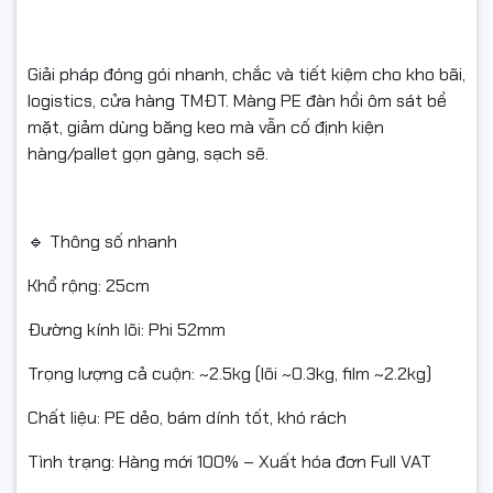
Giải pháp đóng gói nhanh, chắc và tiết kiệm cho kho bãi,
logistics, cửa hàng TMĐT. Màng PE đàn hồi ôm sát bề
mặt, giảm dùng băng keo mà vẫn cố định kiện
hàng/pallet gọn gàng, sạch sẽ.
🔹 Thông số nhanh
Khổ rộng: 25cm
Đường kính lõi: Phi 52mm
Trọng lượng cả cuộn: ~2.5kg (lõi ~0.3kg, film ~2.2kg)
Chất liệu: PE dẻo, bám dính tốt, khó rách
Tình trạng: Hàng mới 100% – Xuất hóa đơn Full VAT