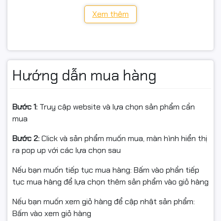
Quấn pallet trong kho/xưởng, cố định kiện hàng giao
Xem thêm
vận.
Gộp bộ phụ kiện/thùng hàng, chống bung mép.
Bảo vệ tạm thời bề mặt sản phẩm khi lưu kho – vận
Hướng dẫn mua hàng
chuyển.
Bước 1:
Truy cập website và lựa chọn sản phẩm cần
🔹 Lưu ý sử dụng
mua
Không quấn lên bề mặt nóng, ẩm ướt, dính dầu.
Bước 2:
Click và sản phẩm muốn mua, màn hình hiển thị
ra pop up với các lựa chọn sau
Bảo quản khô ráo, tránh nắng trực tiếp; đậy kín khi
không dùng.
Nếu bạn muốn tiếp tục mua hàng: Bấm vào phần tiếp
tục mua hàng để lựa chọn thêm sản phẩm vào giỏ hàng
Nếu bạn muốn xem giỏ hàng để cập nhật sản phẩm:
📦 Điều kiện hoàn hàng (📦)
Bấm vào xem giỏ hàng