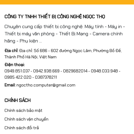
CÔNG TY TNHH THIẾT BỊ CÔNG NGHỆ NGỌC THỌ
Chuyên cung cấp thiết bị công nghệ: Máy tính - Máy in -
Thiết bị máy văn phòng - Thiết Bị Mạng - Camera chính
hãng - Phụ kiện ...
Địa chỉ:
Địa chỉ: Số 686 - 602 đường Ngọc Lâm, Phường Bồ Đề,
Thành Phố Hà Nội, Việt Nam
Điện thoại:
0949.851.037 - 0942.938.669 - 0829682014 - 0948.033.948 -
0985 422 020 - 0387378211
Email:
ngoctho.computer@gmail.com
CHÍNH SÁCH
Chính sách bảo mật
Chính sách vận chuyển
Chính sách đổi trả