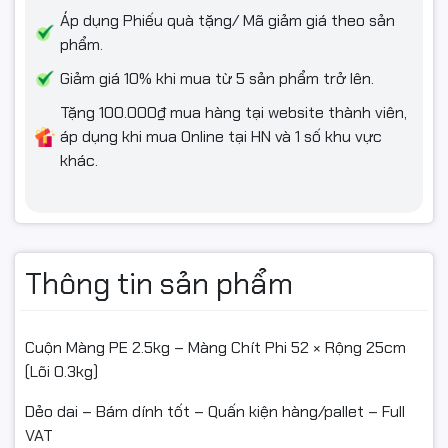
#mangchit #mangPE #mangco #quanhang #quandonggoi
Áp dụng Phiếu quà tặng/ Mã giảm giá theo sản
#pallet #donggoi #baovesanpham #fullVAT #khohang
phẩm.
#logistics #ngocthocomputer
Giảm giá 10% khi mua từ 5 sản phẩm trở lên.
Tặng 100.000₫ mua hàng tại website thành viên,
áp dụng khi mua Online tại HN và 1 số khu vực
khác.
Thông tin sản phẩm
Cuộn Màng PE 2.5kg – Màng Chít Phi 52 × Rộng 25cm
(Lõi 0.3kg)
Dẻo dai – Bám dính tốt – Quấn kiện hàng/pallet – Full
VAT