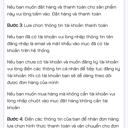
Vui lòng quay video mở gói để làm bằng chứng nếu có
Nếu bạn muốn đặt hàng và thanh toán cho sản phẩm
va đập/lỗi vận chuyển.
này vui lòng bấm vào: Đặt hàng và thanh toán
Nếu chưa sử dụng được hoặc chưa rõ cách dùng, hãy
Bước 3:
Lựa chọn thông tin tài khoản thanh toán
liên hệ để được hỗ trợ trước khi hoàn.
Nếu bạn đã có tài khoản vui lòng nhập thông tin tên
Hàng hoàn cần nguyên trạng, đủ lõi/cuộn/phụ kiện,
đăng nhập là email và mật khẩu vào mục đã có tài
không hư hỏng.
khoản trên hệ thống
Đổi/hoàn khi sản phẩm còn giá trị sử dụng theo quy
Nếu bạn chưa có tài khoản và muốn đăng ký tài khoản
định của sàn.
vui lòng điền các thông tin cá nhân để tiếp tục đăng ký
tài khoản. Khi có tài khoản bạn sẽ dễ dàng theo dõi
được đơn hàng của mình
Nếu bạn muốn mua hàng mà không cần tài khoản vui
#mangchit #mangPE #mangco #quanhang
lòng nhấp chuột vào mục đặt hàng không cần tài
#quandonggoi #pallet #donggoi #baovesanpham
khoản
#fullVAT #khohang #logistics #ngocthocomputer
Bước 4:
Điền các thông tin của bạn để nhận đơn hàng,
lựa chọn hình thức thanh toán và vận chuyển cho đơn