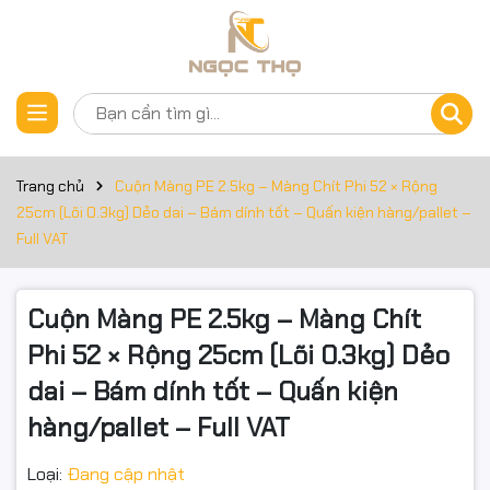
Thông số kỹ thuật
Đặt trước sản phẩm
Cuộn Màng PE 2.5kg – Màng Chít Phi 52 × Rộng 25cm (Lõi
0.3kg)
Trang chủ
Cuộn Màng PE 2.5kg – Màng Chít Phi 52 × Rộng
Dẻo dai – Bám dính tốt – Quấn kiện hàng/pallet – Full VAT
25cm (Lõi 0.3kg) Dẻo dai – Bám dính tốt – Quấn kiện hàng/pallet –
Full VAT
Giải pháp đóng gói nhanh, chắc và tiết kiệm cho kho bãi,
logistics, cửa hàng TMĐT. Màng PE đàn hồi ôm sát bề mặt,
Cuộn Màng PE 2.5kg – Màng Chít
giảm dùng băng keo mà vẫn cố định kiện hàng/pallet gọn
Phi 52 × Rộng 25cm (Lõi 0.3kg) Dẻo
gàng, sạch sẽ.
dai – Bám dính tốt – Quấn kiện
hàng/pallet – Full VAT
🔹 Thông số nhanh
Loại:
Đang cập nhật