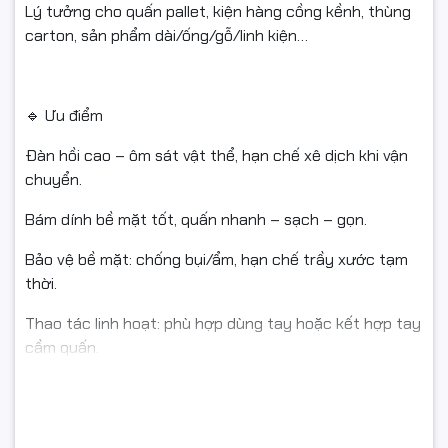
Lý tưởng cho quấn pallet, kiện hàng cồng kềnh, thùng
carton, sản phẩm dài/ống/gỗ/linh kiện…
🔹 Ưu điểm
Đàn hồi cao – ôm sát vật thể, hạn chế xê dịch khi vận
chuyển.
Bám dính bề mặt tốt, quấn nhanh – sạch – gọn.
Bảo vệ bề mặt: chống bụi/ẩm, hạn chế trầy xước tạm
thời.
Thao tác linh hoạt: phù hợp dùng tay hoặc kết hợp tay
cầm quấn.
🔹 Ứng dụng tiêu biểu