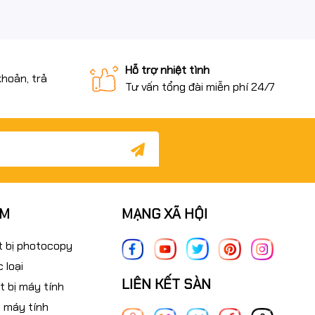
Hỗ trợ nhiệt tình
khoản, trả
Tư vấn tổng đài miễn phí 24/7
ẨM
MẠNG XÃ HỘI
t bị photocopy
 loại
LIÊN KẾT SÀN
t bị máy tính
 máy tính