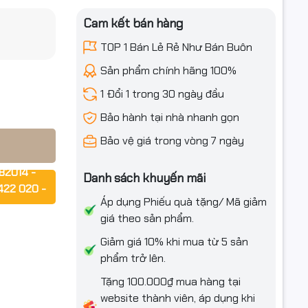
Cam kết bán hàng
/DCP/MFC &
iều ưu đãi
TOP 1 Bán Lẻ Rẻ Như Bán Buôn
Sản phẩm chính hãng 100%
1 Đổi 1 trong 30 ngày đầu
Bảo hành tại nhà nhanh gọn
Bảo vệ giá trong vòng 7 ngày
82014 -
Danh sách khuyến mãi
422 020 -
Áp dụng Phiếu quà tặng/ Mã giảm
máy).
giá theo sản phẩm.
rợ ngay!!!
Giảm giá 10% khi mua từ 5 sản
phẩm trở lên.
Tặng 100.000₫ mua hàng tại
website thành viên, áp dụng khi