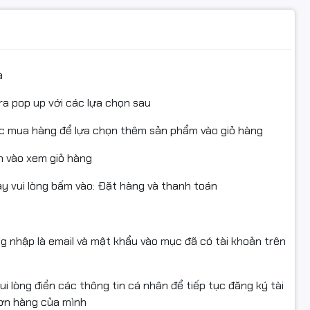
g/va đập/lỗi vận chuyển.
liên hệ trước khi hoàn để được hỗ trợ kỹ thuật.
m nhãn, không hư hỏng.
a
 có giá trị sử dụng.
ra pop up với các lựa chọn sau
ục mua hàng để lựa chọn thêm sản phẩm vào giỏ hàng
 vào xem giỏ hàng
 #CumTrongBrother
 vui lòng bấm vào: Đặt hàng và thanh toán
0DW #XeroxCT351055
mUnit #FullVAT #ngocthocomputer
ng nhập là email và mật khẩu vào mục đã có tài khoản trên
i lòng điền các thông tin cá nhân để tiếp tục đăng ký tài
đơn hàng của mình