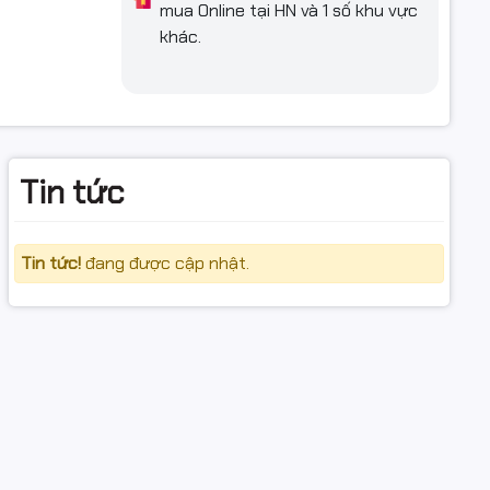
mua Online tại HN và 1 số khu vực
DW, HL-
khác.
Tin tức
Tin tức!
đang được cập nhật.