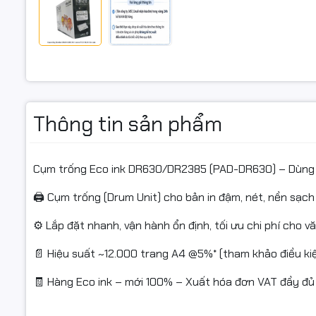
HL-L2300D
L2380DW
Brother D
DCP-L252
Thông tin sản phẩm
Cụm trống Eco ink DR630/DR2385 (PAD-DR630) – Dùng 
Brother M
🖨️ Cụm trống (Drum Unit) cho bản in đậm, nét, nền sạch
MFC-L270
⚙️ Lắp đặt nhanh, vận hành ổn định, tối ưu chi phí cho 
📄 Hiệu suất ~12.000 trang A4 @5%* (tham khảo điều ki
Fuji Xerox
🧾 Hàng Eco ink – mới 100% – Xuất hóa đơn VAT đầy đủ
DocuPrint
(Thay thế