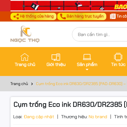
Hệ thống cửa hàng
Bán hàng trực tuyến
Tin c
Trang chủ
Giới thiệu
Sản phẩm
Tin tức
Trang chủ
Cụm trống Eco ink DR630/DR2385 (PAD-DR630) – 
Cụm trống Eco ink DR630/DR2385 (
Loại:
Đang cập nhật
Thương hiệu:
No brand
Tình t
Đặt trư
Thôn