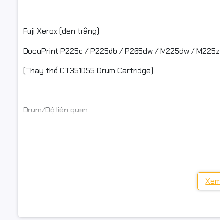
✅ Chỉ hỗ t
Fuji Xerox (đen trắng)
DocuPrint P225d / P225db / P265dw / M225dw / M225z
#Ecoink 
(Thay thế CT351055 Drum Cartridge)
#HL_L230
#DocuPrin
Drum/Bộ liên quan
#ngoctho
DR2385 / DR630 (Brother) • DR2355 (một số model/địa 
Xem
📦 Điều kiện hoàn hàng