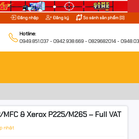
Đăng nhập
Đăng ký
So sánh sản phẩm (
0
)
Hotline:
0949.851.037 - 0942.938.669 - 0829682014 - 0948.03
MFC & Xerox P225/M265 – Full VAT
p nhật