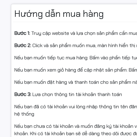
✅ Quay video khi mở hộp để làm bằng chứng nếu hư hỏn
Hướng dẫn mua hàng
✅ Nếu không sử dụng được/chưa biết cách lắp, vui lòng 
✅ Hàng hoàn cần đóng gói như ban đầu, đủ phụ kiện/te
Bước 1:
Truy cập website và lựa chọn sản phẩm cần mu
✅ Chỉ hỗ trợ đổi/hoàn khi sản phẩm còn nguyên trạng và
Bước 2:
Click và sản phẩm muốn mua, màn hình hiển thị 
Nếu bạn muốn tiếp tục mua hàng: Bấm vào phần tiếp t
Nếu bạn muốn xem giỏ hàng để cập nhật sản phẩm: Bấm
#Ecoink #DR630 #DR2385 #PAD_DR630 #DrumBrother
Nếu bạn muốn đặt hàng và thanh toán cho sản phẩm này
#HL_L2300D #HL_L2360DW #DCPL2540DW #MFCL270
Bước 3:
Lựa chọn thông tin tài khoản thanh toán
#DocuPrintP225 #DocuPrintP265 #linhkienmayin #Dru
Nếu bạn đã có tài khoản vui lòng nhập thông tin tên đă
hệ thống
Nếu bạn chưa có tài khoản và muốn đăng ký tài khoản vu
khoản. Khi có tài khoản bạn sẽ dễ dàng theo dõi được 