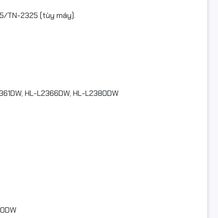
5/TN-2325 (tùy máy).
iên quan
R630 (Brother) • DR2355 (một số model/địa bàn) • CT351055 (
2361DW, HL-L2366DW, HL-L2380DW
iện hoàn hàng
deo khi mở hộp để làm bằng chứng nếu hư hỏng/va đập/lỗi vận
g sử dụng được/chưa biết cách lắp, vui lòng liên hệ trước khi
ợ kỹ thuật.
àn cần đóng gói như ban đầu, đủ phụ kiện/tem nhãn, không hư
40DW