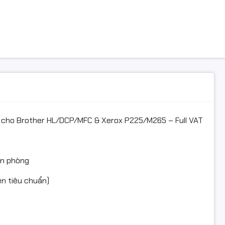
, HL-L2320D, HL-L2321D, HL-L2360DW, HL-L2361DW, HL-L2366
CP
0D, DCP-L2520DW, DCP-L2540DW
cho Brother HL/DCP/MFC & Xerox P225/M265 – Full VAT
FC
0DW, MFC-L2701DW, MFC-L2702DW, MFC-L2740DW
văn phòng
ện tiêu chuẩn)
 (đen trắng)
 P225d / P225db / P265dw / M225dw / M225z / M265z
 CT351055 Drum Cartridge)