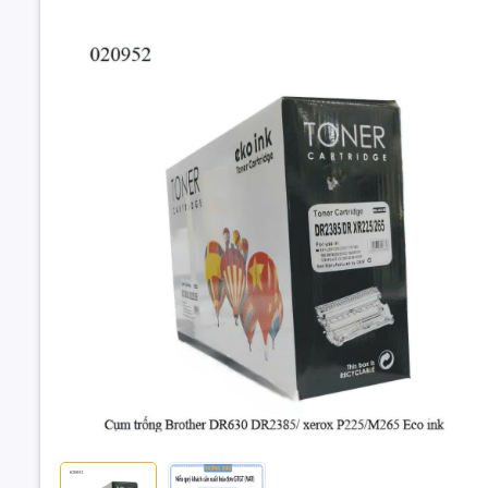
Cụm trống
Xerox P22
🖨️ Cụm tr
⚙️ Lắp đặt
📄 Hiệu su
🧾 Hàng E
Lưu ý: Dr
Cụm trống Ec
(PAD-DR630) 
HL/DCP/MFC &
3) Tương t
Brother H