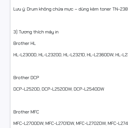
Lưu ý: Drum không chứa mực – dùng kèm toner TN-238
Drum/Bộ l
3) Tương thích máy in
Brother HL
DR2385 / D
HL-L2300D, HL-L2320D, HL-L2321D, HL-L2360DW, HL-L
📦 Điều k
Brother DCP
DCP-L2520D, DCP-L2520DW, DCP-L2540DW
✅ Quay vi
✅ Nếu khôn
được hỗ tr
Brother MFC
✅ Hàng ho
MFC-L2700DW, MFC-L2701DW, MFC-L2702DW, MFC-L27