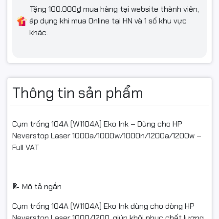
Tặng 100.000₫ mua hàng tại website thành viên,
📦 Cam kết chất lượng hàng hóa
áp dụng khi mua Online tại HN và 1 số khu vực
✅ Sản phẩm do Ngọc Thọ Computer cung cấp, nguồn gốc rõ
khác.
ràng.
✅ Trước khi xuất kho đều kiểm tra ngoại hình & đóng gói cẩn
thận.
Thông tin sản phẩm
✅ Hàng bán ra có xuất hoá đơn VAT đầy đủ (Full VAT).
Cụm trống 104A (W1104A) Eko Ink – Dùng cho HP
📦 ĐIỀU KIỆN HOÀN HÀNG (📦)
Neverstop Laser 1000a/1000w/1000n/1200a/1200w –
Full VAT
✅ Quay video mở gói từ lúc bóc băng keo/thùng hàng để làm
bằng chứng nếu:
Sản phẩm móp méo, nứt vỡ, hư hỏng do vận chuyển
📝 Mô tả ngắn
Giao nhầm mẫu, thiếu hàng
Cụm trống 104A (W1104A) Eko Ink dùng cho dòng HP
Neverstop Laser 1000/1200, giúp khôi phục chất lượng