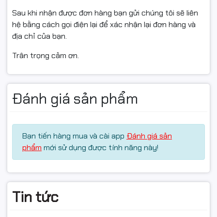
Sau khi nhận được đơn hàng bạn gửi chúng tôi sẽ liên
✅ Hàng bán ra có xuất hoá đơn VAT đầy đủ (Full VAT).
hệ bằng cách gọi điện lại để xác nhận lại đơn hàng và
địa chỉ của bạn.
📦 ĐIỀU KIỆN HOÀN HÀNG (📦)
Trân trọng cảm ơn.
✅ Quay video mở gói từ lúc bóc băng keo/thùng hàng
để làm bằng chứng nếu:
Đánh giá sản phẩm
Sản phẩm móp méo, nứt vỡ, hư hỏng do vận chuyển
Giao nhầm mẫu, thiếu hàng
Bạn tiến hàng mua và cài app
Đánh giá sản
✅ Nếu chưa dùng được hoặc chưa biết cách lắp, vui
phẩm
mới sử dụng được tính năng này!
lòng liên hệ shop/kỹ thuật trước khi bấm hoàn để được
hỗ trợ, tránh thao tác sai làm hư linh kiện.
Tin tức
✅ Hàng hoàn cần: