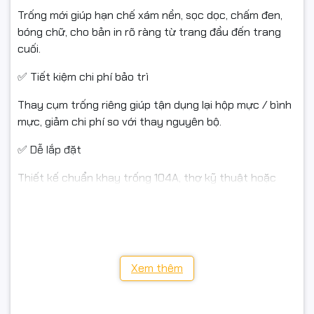
#Neverstop1000a #Neverstop1000w #Neverstop1200a
Trống mới giúp hạn chế xám nền, sọc dọc, chấm đen,
#Neverstop1200w #linhkienmayin #drumHP #fullVAT
bóng chữ, cho bản in rõ ràng từ trang đầu đến trang
#NgocThoComputer
cuối.
✅ Tiết kiệm chi phí bảo trì
Thay cụm trống riêng giúp tận dụng lại hộp mực / bình
mực, giảm chi phí so với thay nguyên bộ.
✅ Dễ lắp đặt
Thiết kế chuẩn khay trống 104A, thợ kỹ thuật hoặc
người dùng có kinh nghiệm có thể tự thay nhanh theo
hướng dẫn của máy.
✅ Thích hợp cho môi trường in nhiều
Phù hợp văn phòng, cửa hàng, hộ kinh doanh, dịch vụ in
Xem thêm
ấn đang chạy máy HP Neverstop liên tục.
📊 Mã máy tương thích