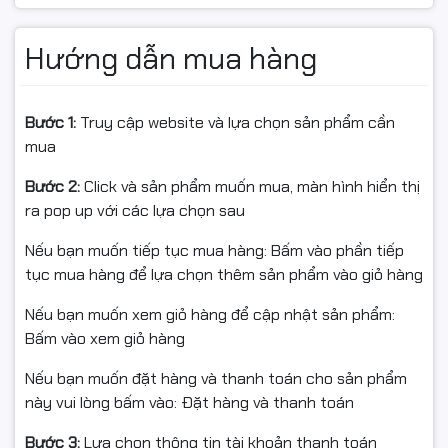
Cụm trống 104A (W1104A) Eko Ink dùng cho các dòng:
Hướng dẫn mua hàng
HP LaserJet Multifunction – HP Neverstop:
HP Neverstop Laser 1200w
Bước 1:
Truy cập website và lựa chọn sản phẩm cần
mua
HP Neverstop Laser MFP 1200a
Bước 2:
Click và sản phẩm muốn mua, màn hình hiển thị
HP Neverstop Laser 1000a
ra pop up với các lựa chọn sau
HP Neverstop Laser 1000n
Nếu bạn muốn tiếp tục mua hàng: Bấm vào phần tiếp
tục mua hàng để lựa chọn thêm sản phẩm vào giỏ hàng
HP Neverstop Laser 1000w
Nếu bạn muốn xem giỏ hàng để cập nhật sản phẩm:
(Nếu khách không chắc máy có dùng được, có thể ghi
Bấm vào xem giỏ hàng
thêm trên shop: “Vui lòng chat gửi model máy để shop
kiểm tra giúp đúng cụm trống”).
Nếu bạn muốn đặt hàng và thanh toán cho sản phẩm
này vui lòng bấm vào: Đặt hàng và thanh toán
🛠 Khi nào nên thay cụm trống 104A?
Bước 3:
Lựa chọn thông tin tài khoản thanh toán
Bạn nên thay cụm trống mới khi: