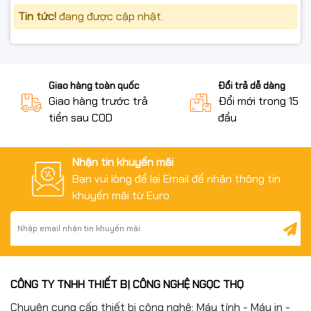
Nguyên trạng, không vỡ, không trầy xước nặng, không
Tin tức!
đang được cập nhật.
dính mực do tự ý tháo lắp sai.
Đủ hộp, tem, phụ kiện, seal (nếu có).
✅ Chỉ hỗ trợ đổi/hoàn khi sản phẩm còn giá trị sử dụng
Giao hàng toàn quốc
Đổi trả dễ dàng
và đúng quy định của sàn.
Giao hàng trước trả
Đổi mới trong 15 n
tiền sau COD
đầu
Nhận tin khuyến mãi
Bạn vui lòng để lại Email để nhận thông tin
#cumtrong104A #W1104A #EkoInk #HPNeverstop
khuyến mãi từ Euro
#Neverstop1000a #Neverstop1000w
#Neverstop1200a #Neverstop1200w #linhkienmayin
#drumHP #fullVAT #NgocThoComputer
CÔNG TY TNHH THIẾT BỊ CÔNG NGHỆ NGỌC THỌ
Chuyên cung cấp thiết bị công nghệ: Máy tính - Máy in -