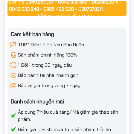
Liên hệ
0949.851.037 - 0942.938.669 - 0829682014 -
HP Neverstop Laser 1000w
0948.033.948 - 0985 422 020 - 0387378211
Để được tư vấn và hỗ trợ ngay!!!
(Nếu khách không chắc máy có dùng được, có thể ghi thêm
trên shop: “Vui lòng chat gửi model máy để shop kiểm tra
giúp đúng cụm trống”).
Cam kết bán hàng
🛠 Khi nào nên thay cụm trống 104A?
TOP 1 Bán Lẻ Rẻ Như Bán Buôn
Sản phẩm chính hãng 100%
Bạn nên thay cụm trống mới khi:
1 Đổi 1 trong 30 ngày đầu
Bản in xạm nền, mờ, nhòe, mất nét dù đã đổ mực chuẩn.
Bảo hành tại nhà nhanh gọn
Xuất hiện sọc dọc, đốm đen lặp lại theo chu kỳ.
Bảo vệ giá trong vòng 7 ngày
Đã vệ sinh/đổ mực nhưng chất lượng bản in vẫn không cải
thiện.
Danh sách khuyến mãi
Máy báo lỗi drum/cụm trống hoặc báo cần thay cụm trống
Áp dụng Phiếu quà tặng/ Mã giảm giá theo sản
104A.
phẩm.
Giảm giá 10% khi mua từ 5 sản phẩm trở lên.