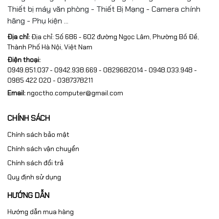
Thiết bị máy văn phòng - Thiết Bị Mạng - Camera chính
hãng - Phụ kiện ...
Địa chỉ:
Địa chỉ: Số 686 - 602 đường Ngọc Lâm, Phường Bồ Đề,
Thành Phố Hà Nội, Việt Nam
Điện thoại:
0949.851.037 - 0942.938.669 - 0829682014 - 0948.033.948 -
0985 422 020 - 0387378211
Email:
ngoctho.computer@gmail.com
CHÍNH SÁCH
Chính sách bảo mật
Chính sách vận chuyển
Chính sách đổi trả
Quy định sử dụng
HƯỚNG DẪN
Hướng dẫn mua hàng