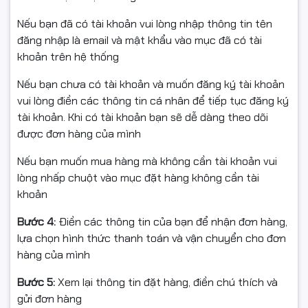
Nếu bạn đã có tài khoản vui lòng nhập thông tin tên
Bản in xạm nền, mờ, nhòe, mất nét dù đã đổ mực
đăng nhập là email và mật khẩu vào mục đã có tài
chuẩn.
khoản trên hệ thống
Xuất hiện sọc dọc, đốm đen lặp lại theo chu kỳ.
Nếu bạn chưa có tài khoản và muốn đăng ký tài khoản
Đã vệ sinh/đổ mực nhưng chất lượng bản in vẫn không
vui lòng điền các thông tin cá nhân để tiếp tục đăng ký
cải thiện.
tài khoản. Khi có tài khoản bạn sẽ dễ dàng theo dõi
được đơn hàng của mình
Máy báo lỗi drum/cụm trống hoặc báo cần thay cụm
trống 104A.
Nếu bạn muốn mua hàng mà không cần tài khoản vui
lòng nhấp chuột vào mục đặt hàng không cần tài
khoản
📦 Cam kết chất lượng hàng hóa
Bước 4:
Điền các thông tin của bạn để nhận đơn hàng,
lựa chọn hình thức thanh toán và vận chuyển cho đơn
✅ Sản phẩm do Ngọc Thọ Computer cung cấp, nguồn
hàng của mình
gốc rõ ràng.
Bước 5:
Xem lại thông tin đặt hàng, điền chú thích và
✅ Trước khi xuất kho đều kiểm tra ngoại hình & đóng
gửi đơn hàng
gói cẩn thận.