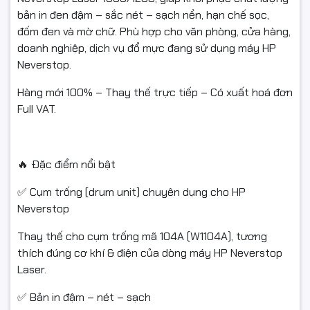
✅ Nếu chưa dùng được hoặc chưa biết cách lắp, vui lòng liên
bản in đen đậm – sắc nét – sạch nền, hạn chế sọc,
hệ shop/kỹ thuật trước khi bấm hoàn để được hỗ trợ, tránh
đốm đen và mờ chữ. Phù hợp cho văn phòng, cửa hàng,
thao tác sai làm hư linh kiện.
doanh nghiệp, dịch vụ đổ mực đang sử dụng máy HP
Neverstop.
Hàng mới 100% – Thay thế trực tiếp – Có xuất hoá đơn
✅ Hàng hoàn cần:
Full VAT.
Nguyên trạng, không vỡ, không trầy xước nặng, không dính
mực do tự ý tháo lắp sai.
🔥 Đặc điểm nổi bật
Đủ hộp, tem, phụ kiện, seal (nếu có).
✅ Cụm trống (drum unit) chuyên dụng cho HP
✅ Chỉ hỗ trợ đổi/hoàn khi sản phẩm còn giá trị sử dụng và
Neverstop
đúng quy định của sàn.
Thay thế cho cụm trống mã 104A (W1104A), tương
thích đúng cơ khí & điện của dòng máy HP Neverstop
Laser.
#cumtrong104A #W1104A #EkoInk #HPNeverstop
✅ Bản in đậm – nét – sạch