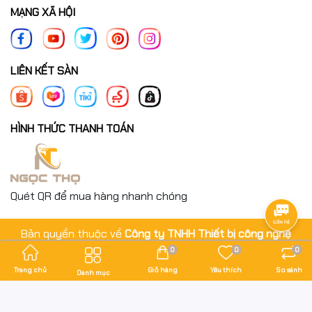
MẠNG XÃ HỘI
LIÊN KẾT SÀN
HÌNH THỨC THANH TOÁN
Quét QR để mua hàng nhanh chóng
Bản quyền thuộc về
Công ty TNHH Thiết bị công nghệ
Ngọc Thọ
.
0
0
0
Cung cấp bởi
Sapo
Trang chủ
Giỏ hàng
Yêu thích
So sánh
Danh mục