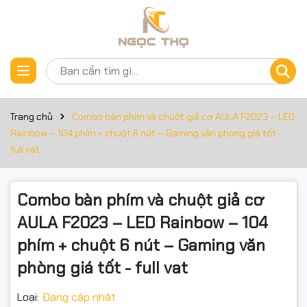
Thông số kỹ thuật
Đặt trước sản phẩm
Combo bàn phím và chuột giả cơ AULA F2023 – LED Rainbow
– 104 phím + chuột 6 nút – Gaming văn phòng giá tốt
Trang chủ
Combo bàn phím và chuột giả cơ AULA F2023 – LED
📝 Mô tả ngắn
Rainbow – 104 phím + chuột 6 nút – Gaming văn phòng giá tốt -
Combo AULA F2023 gồm bàn phím giả cơ fullsize 104 phím +
full vat
chuột gaming 6 nút, LED Rainbow 7 màu, DPI tối đa 2400,
thiết kế góc cạnh đậm chất gaming. Phù hợp game net,
Combo bàn phím và chuột giả cơ
phòng máy, học sinh – sinh viên, văn phòng thích phím LED
đẹp với chi phí dễ chịu.
AULA F2023 – LED Rainbow – 104
phím + chuột 6 nút – Gaming văn
phòng giá tốt - full vat
🌟 Đặc điểm nổi bật
Loại:
Đang cập nhật
⌨️ Bàn phím giả cơ AULA F2023