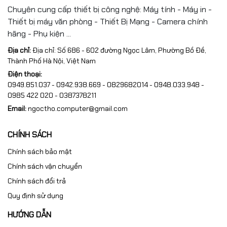
Chuyên cung cấp thiết bị công nghệ: Máy tính - Máy in -
Thiết bị máy văn phòng - Thiết Bị Mạng - Camera chính
hãng - Phụ kiện ...
Địa chỉ:
Địa chỉ: Số 686 - 602 đường Ngọc Lâm, Phường Bồ Đề,
Thành Phố Hà Nội, Việt Nam
Điện thoại:
0949.851.037 - 0942.938.669 - 0829682014 - 0948.033.948 -
0985 422 020 - 0387378211
Email:
ngoctho.computer@gmail.com
CHÍNH SÁCH
Chính sách bảo mật
Chính sách vận chuyển
Chính sách đổi trả
Quy định sử dụng
HƯỚNG DẪN