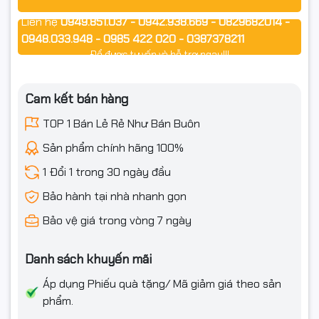
ứng theo âm thanh
Liên hệ
0949.851.037 - 0942.938.669 - 0829682014 -
0948.033.948 - 0985 422 020 - 0387378211
Số lượng phím: 104 phím
Để được tư vấn và hỗ trợ ngay!!!
Chất liệu keycap: Nhựa ABS
Cam kết bán hàng
Trọng lượng: ~562 g
TOP 1 Bán Lẻ Rẻ Như Bán Buôn
Kích thước: 457,82 x 160,17 x 28,82 mm
Sản phẩm chính hãng 100%
Phím PN: Phím đa chức năng (FN/PN) hỗ trợ tổ hợp nhanh
1 Đổi 1 trong 30 ngày đầu
Hệ điều hành tương thích: Windows XP / 7 / 8 / 10
Bảo hành tại nhà nhanh gọn
Phụ kiện: Sách hướng dẫn sử dụng
Bảo vệ giá trong vòng 7 ngày
🖱 Chuột
Danh sách khuyến mãi
Màu sắc: Đen
Áp dụng Phiếu quà tặng/ Mã giảm giá theo sản
DPI: 800 / 1200 / 1600 / 2400 DPI
phẩm.