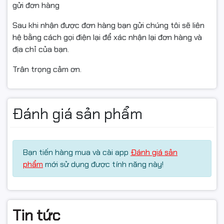
gửi đơn hàng
Sau khi nhận được đơn hàng bạn gửi chúng tôi sẽ liên
🎯 Gợi ý mô tả rút gọn (cho ô mô tả ngắn)
hệ bằng cách gọi điện lại để xác nhận lại đơn hàng và
Combo giả cơ AULA F2023 – bàn phím fullsize 104 phím
địa chỉ của bạn.
LED Rainbow + chuột 6 nút 2400 DPI. Phù hợp game
Trân trọng cảm ơn.
net, phòng máy, học sinh – sinh viên, văn phòng thích
phím LED đẹp, giá mềm.
Đánh giá sản phẩm
#AULAF2023 #combobanphimchuot #banphimgiaco
#banphimLED #chuotgaming #comboGaming
#phongnet #phongmay #phukienmaytinh
Bạn tiến hàng mua và cài app
Đánh giá sản
#NgocThoComputer
phẩm
mới sử dụng được tính năng này!
Tin tức