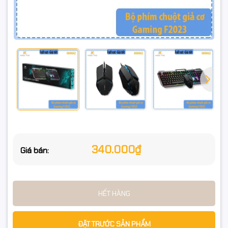
phải, cuộn, DPI, phụ trái/phải).
Dáng chuột gaming – cầm ôm tay, thao tác thoải mái.
Dây USB 2.0 – tín hiệu ổn định, phù hợp PC, máy bộ, phòng
net.
📌 Thông số kỹ thuật chi tiết
⌨️ Bàn phím
Model: AULA F2023 – Bàn phím giả cơ
340.000₫
Giá bán:
Độ bền phím: 10 triệu lần bấm
Kết nối: Có dây USB 2.0
HẾT HÀNG
Màu keycap: Đen
ĐẶT TRƯỚC SẢN PHẨM
Đèn nền: LED Rainbow 7 màu, có thể đổi màu linh hoạt, hiệu