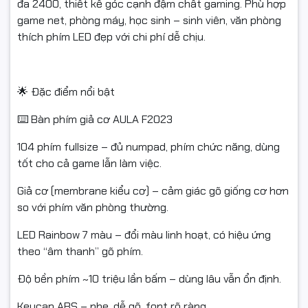
đa 2400, thiết kế góc cạnh đậm chất gaming. Phù hợp
game net, phòng máy, học sinh – sinh viên, văn phòng
#AULAF2023 #combobanphimchuot #banphimgiaco
thích phím LED đẹp với chi phí dễ chịu.
#banphimLED #chuotgaming #comboGaming #phongnet
#phongmay #phukienmaytinh #NgocThoComputer
🌟 Đặc điểm nổi bật
⌨️ Bàn phím giả cơ AULA F2023
104 phím fullsize – đủ numpad, phím chức năng, dùng
tốt cho cả game lẫn làm việc.
Giả cơ (membrane kiểu cơ) – cảm giác gõ giống cơ hơn
so với phím văn phòng thường.
LED Rainbow 7 màu – đổi màu linh hoạt, có hiệu ứng
theo “âm thanh” gõ phím.
Độ bền phím ~10 triệu lần bấm – dùng lâu vẫn ổn định.
Keycap ABS – nhẹ, dễ gõ, font rõ ràng.