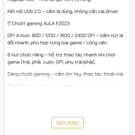
Kết nối USB 2.0 – cắm là dùng, không cần cài driver.
🖱 Chuột gaming AULA F2023
DPI 4 mức: 800 / 1200 / 1600 / 2400 DPI – bấm nút là
đổi nhanh, phù hợp từng loại game / công việc.
6 nút chức năng – hỗ trợ thao tác nhanh khi chơi
game (trái, phải, cuộn, DPI, phụ trái/phải).
Dáng chuột gaming – cầm ôm tay, thao tác thoải mái.
Dây USB 2.0 – tín hiệu ổn định, phù hợp PC, máy bộ,
phòng net.
📌 Thông số kỹ thuật chi tiết
Xem thêm
⌨️ Bàn phím