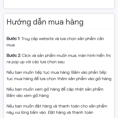
Model: AULA F2023 – Bàn phím giả cơ
Độ bền phím: 10 triệu lần bấm
Hướng dẫn mua hàng
Kết nối: Có dây USB 2.0
Màu keycap: Đen
Bước 1:
Truy cập website và lựa chọn sản phẩm cần
mua
Đèn nền: LED Rainbow 7 màu, có thể đổi màu linh hoạt,
hiệu ứng theo âm thanh
Bước 2:
Click và sản phẩm muốn mua, màn hình hiển thị
ra pop up với các lựa chọn sau
Số lượng phím: 104 phím
Nếu bạn muốn tiếp tục mua hàng: Bấm vào phần tiếp
Chất liệu keycap: Nhựa ABS
tục mua hàng để lựa chọn thêm sản phẩm vào giỏ hàng
Trọng lượng: ~562 g
Nếu bạn muốn xem giỏ hàng để cập nhật sản phẩm:
Bấm vào xem giỏ hàng
Kích thước: 457,82 x 160,17 x 28,82 mm
Nếu bạn muốn đặt hàng và thanh toán cho sản phẩm
Phím PN: Phím đa chức năng (FN/PN) hỗ trợ tổ hợp
này vui lòng bấm vào: Đặt hàng và thanh toán
nhanh