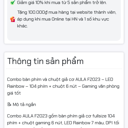
Giảm giá 10% khi mua từ 5 sản phẩm trở lên.
Số lượng nút: 6 nút
Tặng 100.000₫ mua hàng tại website thành viên,
Trọng lượng: ~115 g
áp dụng khi mua Online tại HN và 1 số khu vực
Tốc độ phản hồi: 125 Hz
khác.
Kích thước: 64 x 124 x 40 mm
Kết nối: Có dây USB
Thông tin sản phẩm
Hệ điều hành tương thích: Windows XP / 7 / 8 / 10
Combo bàn phím và chuột giả cơ AULA F2023 – LED
🎯 Gợi ý mô tả rút gọn (cho ô mô tả ngắn)
Rainbow – 104 phím + chuột 6 nút – Gaming văn phòng
giá tốt
Combo giả cơ AULA F2023 – bàn phím fullsize 104 phím LED
Rainbow + chuột 6 nút 2400 DPI. Phù hợp game net, phòng
📝 Mô tả ngắn
máy, học sinh – sinh viên, văn phòng thích phím LED đẹp, giá
mềm.
Combo AULA F2023 gồm bàn phím giả cơ fullsize 104
phím + chuột gaming 6 nút, LED Rainbow 7 màu, DPI tối