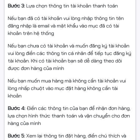
Bước 3:
Lựa chọn thông tin tài khoản thanh toán
Hệ điều hành tương thích: Windows XP / 7 / 8 / 10
Nếu bạn đã có tài khoản vui lòng nhập thông tin tên
Phụ kiện: Sách hướng dẫn sử dụng
đăng nhập là email và mật khẩu vào mục đã có tài
🖱 Chuột
khoản trên hệ thống
Màu sắc: Đen
Nếu bạn chưa có tài khoản và muốn đăng ký tài khoản
vui lòng điền các thông tin cá nhân để tiếp tục đăng ký
DPI: 800 / 1200 / 1600 / 2400 DPI
tài khoản. Khi có tài khoản bạn sẽ dễ dàng theo dõi
được đơn hàng của mình
Số lượng nút: 6 nút
Nếu bạn muốn mua hàng mà không cần tài khoản vui
Trọng lượng: ~115 g
lòng nhấp chuột vào mục đặt hàng không cần tài
Tốc độ phản hồi: 125 Hz
khoản
Kích thước: 64 x 124 x 40 mm
Bước 4:
Điền các thông tin của bạn để nhận đơn hàng,
lựa chọn hình thức thanh toán và vận chuyển cho đơn
Kết nối: Có dây USB
hàng của mình
Hệ điều hành tương thích: Windows XP / 7 / 8 / 10
Bước 5:
Xem lại thông tin đặt hàng, điền chú thích và