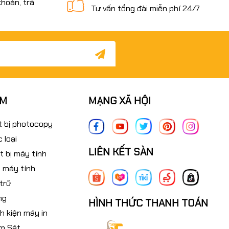
khoản, trả
Tư vấn tổng đài miễn phí 24/7
ẨM
MẠNG XÃ HỘI
t bị photocopy
 loại
LIÊN KẾT SÀN
t bị máy tính
 máy tính
 trữ
ng
HÌNH THỨC THANH TOÁN
nh kiện máy in
m Sát