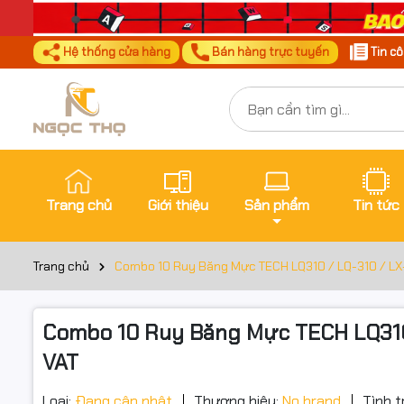
Hệ thống cửa hàng
Bán hàng trực tuyến
Tin c
Trang chủ
Giới thiệu
Sản phẩm
Tin tức
Trang chủ
Combo 10 Ruy Băng Mực TECH LQ310 / LQ-310 / LX-3
Combo 10 Ruy Băng Mực TECH LQ310 /
VAT
Đặt trư
Thôn
Loại:
Đang cập nhật
Thương hiệu:
No brand
Tình t