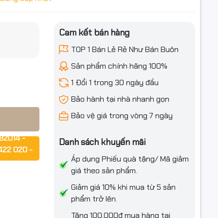
 – Màu
iều ưu đãi
Cam kết bán hàng
TOP 1 Bán Lẻ Rẻ Như Bán Buôn
310
Sản phẩm chính hãng 100%
1 Đổi 1 trong 30 ngày đầu
Bảo hành tại nhà nhanh gọn
ợng lớn,
Bảo vệ giá trong vòng 7 ngày
 cho cơ
82014 -
Danh sách khuyến mãi
422 020 -
Áp dụng Phiếu quà tặng/ Mã giảm
hao mòn
giá theo sản phẩm.
rợ ngay!!!
Giảm giá 10% khi mua từ 5 sản
phẩm trở lên.
Tặng 100.000₫ mua hàng tại