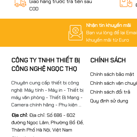
Giao hàng trước trả tiền sau
COD
Nhận tin khuyến mãi
Bạn vui lòng để lại Ema
khuyến mãi từ Euro
CÔNG TY TNHH THIẾT BỊ
CHÍNH SÁCH
CÔNG NGHỆ NGỌC THỌ
Chính sách bảo mật
Chuyên cung cấp thiết bị công
Chính sách vận chuy
nghệ: Máy tính - Máy in - Thiết bị
Chính sách đổi trả
máy văn phòng - Thiết Bị Mạng -
Quy định sử dụng
Camera chính hãng - Phụ kiện ...
Địa chỉ:
Địa chỉ: Số 686 - 602
đường Ngọc Lâm, Phường Bồ Đề,
Thành Phố Hà Nội, Việt Nam