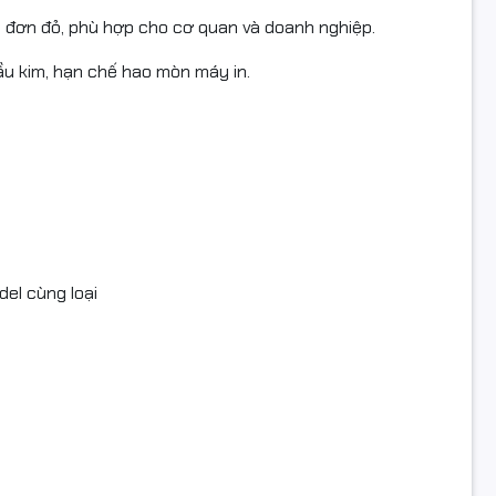
a đơn đỏ, phù hợp cho cơ quan và doanh nghiệp.
ăn phòng, cửa hàng, doanh nghiệp cần in ấn thường xuyên.
ầu kim, hạn chế hao mòn máy in.
muc #TECH #LQ310 #LX310 #bangmucEpson #mucinkim #may
el cùng loại