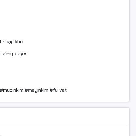
t nhập kho.
thường xuyên.
mucinkim #mayinkim #fullvat