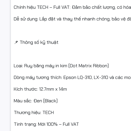
Chính hiệu TECH – Full VAT: Đảm bảo chất lượng, có hó
Phù hợp v
Dễ sử dụng: Lắp đặt và thay thế nhanh chóng, bảo vệ đ
📌 Thông số kỹ thuật
#ruybang
#fullvat
Loại: Ruy băng máy in kim (Dot Matrix Ribbon)
Dòng máy tương thích: Epson LQ-310, LX-310 và các mod
Kích thước: 12.7mm x 14m
Màu sắc: Đen (Black)
Thương hiệu: TECH
Tình trạng: Mới 100% – Full VAT