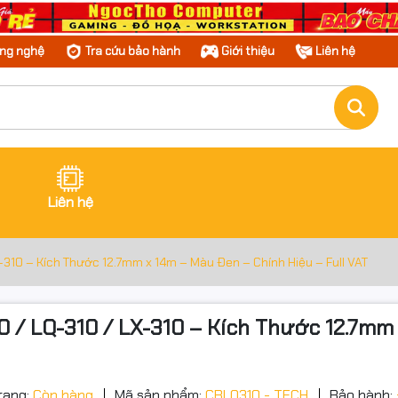
ông nghệ
Tra cứu bảo hành
Giới thiệu
Liên hệ
Liên hệ
10 – Kích Thước 12.7mm x 14m – Màu Đen – Chính Hiệu – Full VAT
 LQ-310 / LX-310 – Kích Thước 12.7mm x
ớc sản phẩm
g số kỹ thuật
rạng:
Còn hàng
Mã sản phẩm:
CBLQ310 - TECH
Bảo hành: