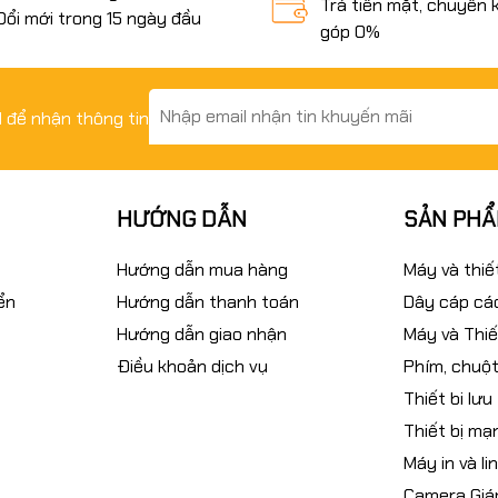
Trả tiền mặt, chuyển 
Đổi mới trong 15 ngày đầu
góp 0%
il để nhận thông tin
HƯỚNG DẪN
SẢN PH
Hướng dẫn mua hàng
Máy và thiế
ển
Hướng dẫn thanh toán
Dây cáp các
Hướng dẫn giao nhận
Máy và Thiế
Điều khoản dịch vụ
Phím, chuột
Thiết bi lưu
Thiết bị mạ
Máy in và li
Camera Giá