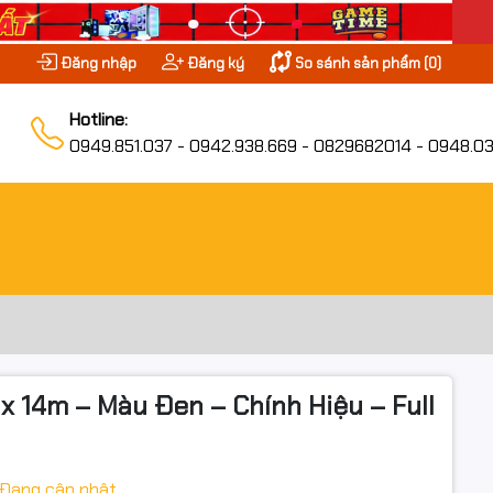
Đăng nhập
Đăng ký
So sánh sản phẩm (
0
)
Hotline:
0949.851.037 - 0942.938.669 - 0829682014 - 0948.03
 14m – Màu Đen – Chính Hiệu – Full
Đang cập nhật