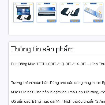
Loại: Ruy 
Dòng máy t
Kích thước
Màu sắc: Đ
Thông tin sản phẩm
Thương hi
Ruy Băng Mực TECH LQ310 / LQ-310 / LX-310 – Kích Thư
Tình trạng
Tương thích hoàn hảo: Dùng cho các dòng máy in kim E
🎯 Ứng dụ
Mực in rõ nét: Cho bản in đậm, đều màu, chữ rõ ràng, kh
Độ bền cao: Băng mực dài 14m, kích thước chuẩn 12.7mm, 
In hóa đơn