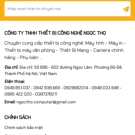
CÔNG TY TNHH THIẾT BỊ CÔNG NGHỆ NGỌC THỌ
Chuyên cung cấp thiết bị công nghệ: Máy tính - Máy in -
Thiết bị máy văn phòng - Thiết Bị Mạng - Camera chính
hãng - Phụ kiện ...
Địa chỉ:
Địa chỉ: Số 686 - 602 đường Ngọc Lâm, Phường Bồ Đề,
Thành Phố Hà Nội, Việt Nam
Điện thoại:
0949.851.037 - 0942.938.669 - 0829682014 - 0948.033.948 -
0985 422 020 - 0387378211
Email:
ngoctho.computer@gmail.com
CHÍNH SÁCH
Chính sách bảo mật