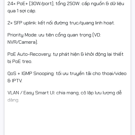
24× PoE+ (30W/port), tổng 250W: cấp nguồn & dữ liệu
qua 1 sợi cáp.
2× SFP uplink: kết nối đường trục/quang linh hoạt.
Priority Mode: ưu tiên cổng quan trọng (VD:
NVR/Camera).
PoE Auto-Recovery: tự phát hiện & khởi động lại thiết
bị PoE treo.
QoS + IGMP Snooping: tối ưu truyền tải cho thoại/video
& IPTV.
VLAN / Easy Smart UI: chia mạng, cô lập lưu lượng dễ
dàng.
Smart Power Management: bảo vệ khi quá tải PoE, vận
hành ổn định.