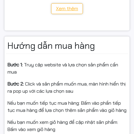
THÔNG SỐ KỸ THUẬT
Xem thêm
Model: TP-LINK TL-SG1428PE (Easy Smart)
Cổng đồng: 24 × RJ45 10/100/1000 Mbps (PoE+
802.3af/at)
Hướng dẫn mua hàng
Uplink: 2 × SFP
PoE budget: 250 W (tối đa 30 W/cổng)
Bước 1:
Truy cập website và lựa chọn sản phẩm cần
mua
Tính năng chính: Priority Mode; PoE Auto-Recovery;
VLAN; QoS; IGMP Snooping; Smart Power Management;
Bước 2:
Click và sản phẩm muốn mua, màn hình hiển thị
Plug & Play
ra pop up với các lựa chọn sau
Phù hợp: Camera IP, Access Point, IP Phone, IPTV, văn
Nếu bạn muốn tiếp tục mua hàng: Bấm vào phần tiếp
phòng/SMB
tục mua hàng để lựa chọn thêm sản phẩm vào giỏ hàng
Bảo hành/Thuế: 24 tháng chính hãng | Xuất hóa đơn
Nếu bạn muốn xem giỏ hàng để cập nhật sản phẩm:
Full VAT
Bấm vào xem giỏ hàng