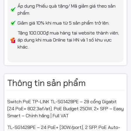
ỨNG DỤNG
Áp dụng Phiếu quà tặng/ Mã giảm giá theo sản
phẩm.
Hệ thống camera an ninh, Wi-Fi AP, điện thoại IP, IPTV cho
doanh nghiệp vừa & nhỏ, cửa hàng, khách sạn, trường học.
Giảm giá 10% khi mua từ 5 sản phẩm trở lên.
Tặng 100.000₫ mua hàng tại website thành viên,
áp dụng khi mua Online tại HN và 1 số khu vực
ĐIỀU KIỆN HOÀN HÀNG (📦)
khác.
Quay video mở hộp khi nhận để làm bằng chứng nếu có va
đập/lỗi vận chuyển.
Nếu chưa dùng được, vui lòng liên hệ kỹ thuật để được
Thông tin sản phẩm
hướng dẫn trước khi hoàn.
Hàng hoàn cần nguyên trạng, không trầy/hư hỏng, đủ phụ
kiện/tem/hộp.
Switch PoE TP-LINK TL-SG1428PE – 28 cổng Gigabit
(24 PoE+ 802.3af/at), PoE Budget 250W, 2× SFP – Easy
Chỉ hỗ trợ đổi/hoàn khi còn giá trị sử dụng trong thời hạn
Smart – Chính hãng | Full VAT
bảo hành.
TL-SG1428PE – 24 PoE+ (30W/port), 2 SFP, PoE Auto-