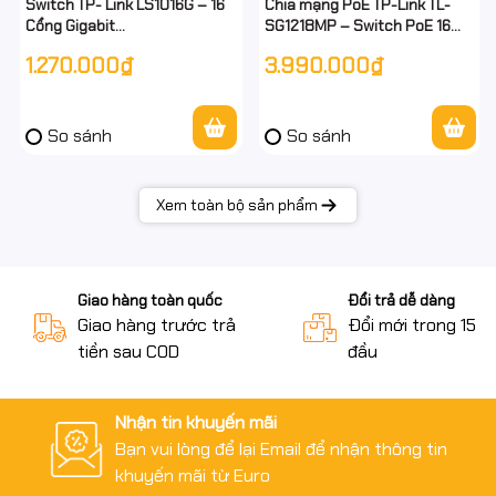
Switch TP- Link LS1016G – 16
Chia mạng PoE TP-Link TL-
Cổng Gigabit
SG1218MP – Switch PoE 16
10/100/1000Mbps - Dòng
Cổng Gigabit + 2 Uplink + 2
1.270.000₫
3.990.000₫
LiteWave –
SFP – Công Suất 250W –
Desktop/Rackmount – Chính
Chính Hãng
hãng – Full VAT
So sánh
So sánh
Xem toàn bộ sản phẩm
Giao hàng toàn quốc
Đổi trả dễ dàng
Giao hàng trước trả
Đổi mới trong 15 n
tiền sau COD
đầu
Nhận tin khuyến mãi
Bạn vui lòng để lại Email để nhận thông tin
khuyến mãi từ Euro