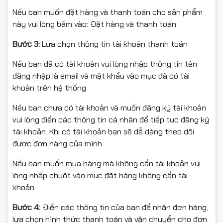
Nếu bạn muốn đặt hàng và thanh toán cho sản phẩm
này vui lòng bấm vào: Đặt hàng và thanh toán
TL-SG1428PE – Switch 28 cổng: 24 PoE+ (250W), 2 SFP,
VLAN/QoS/IGMP, PoE Auto-Recovery, Priority Mode. Lý
Bước 3:
Lựa chọn thông tin tài khoản thanh toán
tưởng cho camera/IPTV. Full VAT.
Nếu bạn đã có tài khoản vui lòng nhập thông tin tên
24 PoE+ 30W/port
đăng nhập là email và mật khẩu vào mục đã có tài
khoản trên hệ thống
PoE Budget 250W
Nếu bạn chưa có tài khoản và muốn đăng ký tài khoản
2× SFP uplink
vui lòng điền các thông tin cá nhân để tiếp tục đăng ký
tài khoản. Khi có tài khoản bạn sẽ dễ dàng theo dõi
VLAN, QoS, IGMP
được đơn hàng của mình
Auto-Recovery, Priority
Nếu bạn muốn mua hàng mà không cần tài khoản vui
lòng nhấp chuột vào mục đặt hàng không cần tài
khoản
ỨNG DỤNG
Bước 4:
Điền các thông tin của bạn để nhận đơn hàng,
Hệ thống camera an ninh, Wi-Fi AP, điện thoại IP, IPTV
lựa chọn hình thức thanh toán và vận chuyển cho đơn