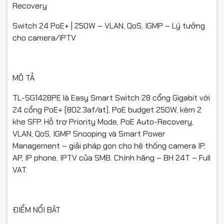
Recovery
#TLSG1428PE #SwitchPoE #TPLINK #PoEPlus #PoE250W
Switch 24 PoE+ | 250W – VLAN, QoS, IGMP – Lý tưởng
#Switch24PoE #EasySmart #VLAN #QoS #IGMPSnooping
cho camera/IPTV
#PoEAutoRecovery #SwitchChoCamera #FullVAT
#NgocThoComputer
MÔ TẢ
TL-SG1428PE là Easy Smart Switch 28 cổng Gigabit với
24 cổng PoE+ (802.3af/at), PoE budget 250W, kèm 2
khe SFP. Hỗ trợ Priority Mode, PoE Auto-Recovery,
VLAN, QoS, IGMP Snooping và Smart Power
Management – giải pháp gọn cho hệ thống camera IP,
AP, IP phone, IPTV của SMB. Chính hãng – BH 24T – Full
VAT.
ĐIỂM NỔI BẬT