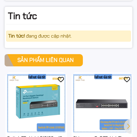
#PoE250W #Switch24PoE #EasySmart #VLAN #QoS
#IGMPSnooping #PoEAutoRecovery
Tin tức
#SwitchChoCamera #FullVAT #NgocThoComputer
Tin tức!
đang được cập nhật.
SẢN PHẨM LIÊN QUAN