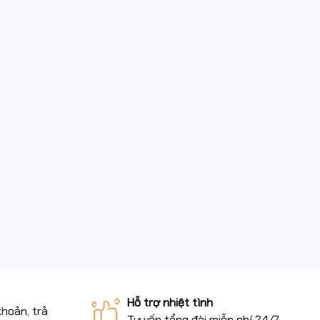
Hỗ trợ nhiệt tình
khoản, trả
Tư vấn tổng đài miễn phí 24/7