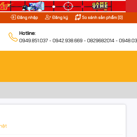
Đăng nhập
Đăng ký
So sánh sản phẩm (
0
)
Hotline:
0949.851.037 - 0942.938.669 - 0829682014 - 0948.03
hật