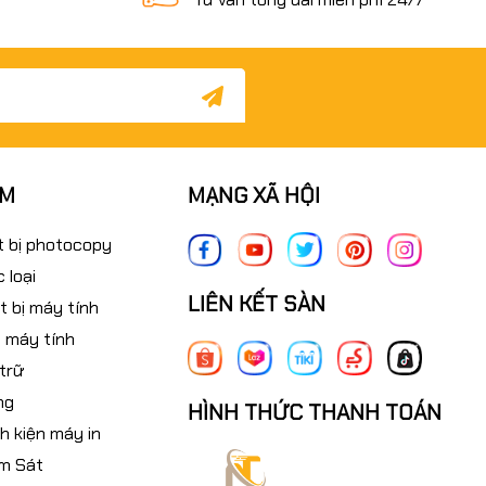
ẨM
MẠNG XÃ HỘI
t bị photocopy
 loại
LIÊN KẾT SÀN
t bị máy tính
 máy tính
 trữ
ng
HÌNH THỨC THANH TOÁN
nh kiện máy in
m Sát