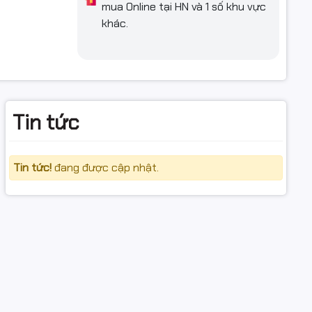
mua Online tại HN và 1 số khu vực
khác.
Tin tức
Tin tức!
đang được cập nhật.
khả năng
hép bạn
ể OTG Micro