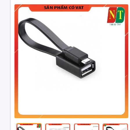
Cáp OTG M
Giới thiệu
Hãng sản x
Một đầu M
Cáp OTG Micro
ugr
Hỗ trợ tru
Chuẩn USB 