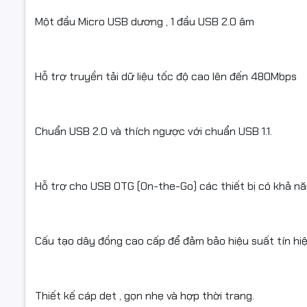
USB của bạ
tốc độ lê
Một đầu Micro USB dương , 1 đầu USB 2.0 âm
truy cập l
Hỗ trợ truyền tải dữ liệu tốc độ cao lên đến 480Mbps
Chuẩn USB 2.0 và thích ngược với chuẩn USB 1.1.
Hỗ trợ cho USB OTG (On-the-Go) các thiết bị có khả n
Cấu tạo dây đồng cao cấp để đảm bảo hiệu suất tín hi
Thiết kế cáp dẹt , gọn nhẹ và hợp thời trang.