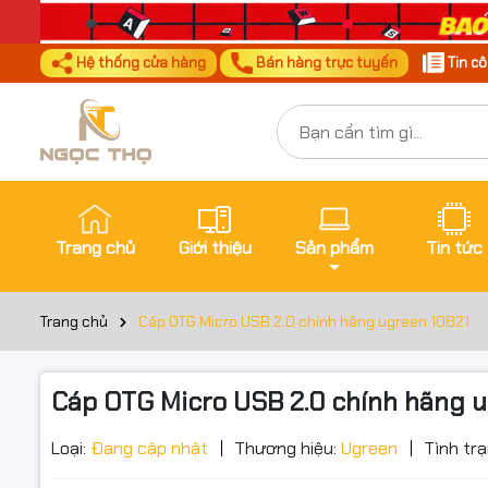
Hệ thống cửa hàng
Bán hàng trực tuyến
Tin c
Trang chủ
Giới thiệu
Sản phẩm
Tin tức
Trang chủ
Cáp OTG Micro USB 2.0 chính hãng ugreen 10821
Cáp OTG Micro USB 2.0 chính hãng 
Đặt trư
Thôn
Loại:
Đang cập nhật
Thương hiệu:
Ugreen
Tình trạ