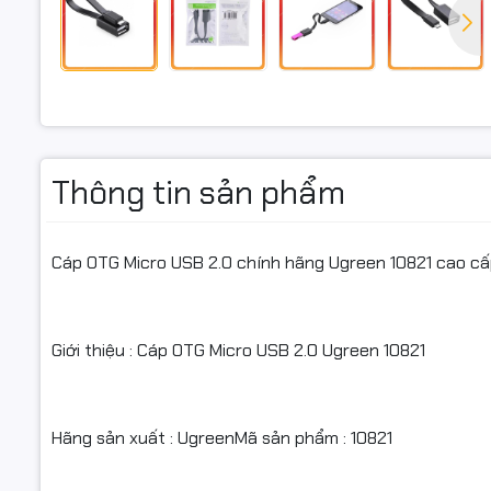
Hỗ trợ ch
Cấu tạo d
Thông tin sản phẩm
Thiết kế c
Cáp OTG Micro USB 2.0 chính hãng Ugreen 10821 cao c
Mô tả : C
Giới thiệu : Cáp OTG Micro USB 2.0 Ugreen 10821
- Cáp Mic
Hãng sản xuất : UgreenMã sản phẩm : 10821
tablet Mic
kết nối cá