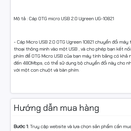
Mô tả : Cáp OTG micro USB 2.0 Ugreen UG-10821
- Cáp Micro USB 2.0 OTG Ugreen 10821 chuyển đổi máy 
thoại thông minh vào một USB , và cho phép bạn kết nối 
phím để OTG Micro USB của bạn máy tính bảng có khả nă
đến 480Mbps, có thể sử dụng bộ chuyển đổi này cho nhữ
với một con chuột và bàn phím.
Hướng dẫn mua hàng
Bước 1:
Truy cập website và lựa chọn sản phẩm cần mu