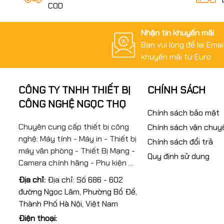
COD
Nhận tin khuyến mãi
Bạn vui lòng để lại Ema
khuyến mãi từ Euro
CÔNG TY TNHH THIẾT BỊ
CHÍNH SÁCH
CÔNG NGHỆ NGỌC THỌ
Chính sách bảo mật
Chuyên cung cấp thiết bị công
Chính sách vận chuy
nghệ: Máy tính - Máy in - Thiết bị
Chính sách đổi trả
máy văn phòng - Thiết Bị Mạng -
Quy định sử dụng
Camera chính hãng - Phụ kiện ...
Địa chỉ:
Địa chỉ: Số 686 - 602
đường Ngọc Lâm, Phường Bồ Đề,
Thành Phố Hà Nội, Việt Nam
Điện thoại: