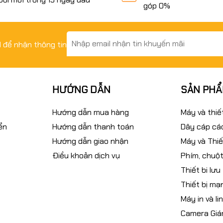
góp 0%
il để nhận thông tin
HƯỚNG DẪN
SẢN PH
Hướng dẫn mua hàng
Máy và thiế
ển
Hướng dẫn thanh toán
Dây cáp các
Hướng dẫn giao nhận
Máy và Thiế
Điều khoản dịch vụ
Phím, chuột
Thiết bi lưu
Thiết bị mạ
Máy in và li
Camera Giá