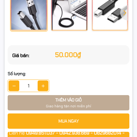
50.000₫
Giá bán:
Số lượng:
THÊM VÀO GIỎ
Giao hàng tận nơi miễn phí
MUA NGAY
Liên hệ
0949.851.037 - 0942.938.669 - 0829682014 -