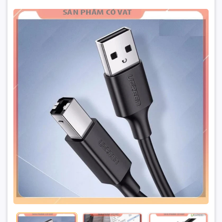
- Chiều dài cáp : 1,5m- Hỗ trợ tốc độ truyền dữ liệu lên
đến 480Mbps; - Tương thích cả với usb 2.0 / 1.1; - Oxygen-
Free Copper 28 + 24AWG; - Đầu cáp chắc chắn , có bọc
chống nhiễu giúp tín hiệu ổn định và nhanh nhất.
Cáp máy in USB 2.0 dài 1,5m Ugreen 10845 cao cấp
Đặt trước sản phẩm để nhận thêm nhiều ưu đãi bạn
nhé
GỬI THÔNG TIN