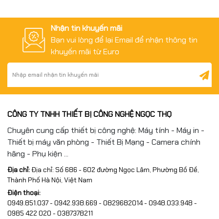
Nhận tin khuyến mãi
Bạn vui lòng để lại Email để nhận thông tin
khuyến mãi từ Euro
CÔNG TY TNHH THIẾT BỊ CÔNG NGHỆ NGỌC THỌ
Chuyên cung cấp thiết bị công nghệ: Máy tính - Máy in -
Thiết bị máy văn phòng - Thiết Bị Mạng - Camera chính
hãng - Phụ kiện ...
Địa chỉ:
Địa chỉ: Số 686 - 602 đường Ngọc Lâm, Phường Bồ Đề,
Thành Phố Hà Nội, Việt Nam
Điện thoại:
0949.851.037 - 0942.938.669 - 0829682014 - 0948.033.948 -
0985 422 020 - 0387378211