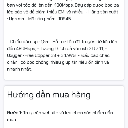
bạn với tốc độ lên đến 480Mbps. Dây cáp được bọc ba
lớp bảo vệ để giảm thiểu EMI và nhiễu. - Hãng sản xuất
: Ugreen - Mã sản phẩm : 10845
- Chiều dài cáp : 1,5m- Hỗ trợ tốc độ truyền dữ liệu lên
đến 480Mbps; - Tương thích cả với usb 2.0 / 1.1; -
Oxygen-Free Copper 28 + 24AWG; - Đầu cáp chắc
chắn , có bọc chống nhiễu giúp tín hiệu ổn định và
nhanh nhất.
Hướng dẫn mua hàng
Bước 1:
Truy cập website và lựa chọn sản phẩm cần
mua