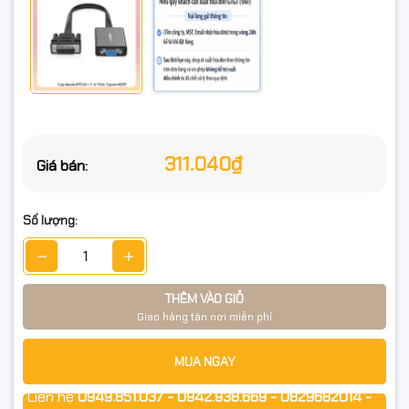
311.040₫
Giá bán:
Số lượng:
THÊM VÀO GIỎ
Giao hàng tận nơi miễn phí
MUA NGAY
Liên hệ
0949.851.037 - 0942.938.669 - 0829682014 -