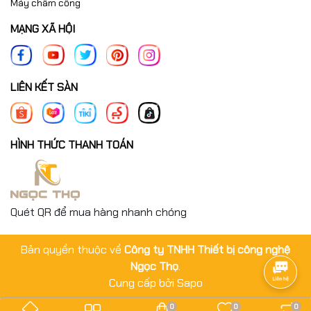
Máy chấm công
MẠNG XÃ HỘI
LIÊN KẾT SÀN
HÌNH THỨC THANH TOÁN
Quét QR để mua hàng nhanh chóng
Bản quyền thuộc về
Công ty TNHH Thiết bị công nghệ
Ngọc Thọ
.
Cung cấp bởi
Sapo
0
0
0