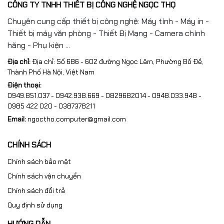
CÔNG TY TNHH THIẾT BỊ CÔNG NGHỆ NGỌC THỌ
Chuyên cung cấp thiết bị công nghệ: Máy tính - Máy in -
Thiết bị máy văn phòng - Thiết Bị Mạng - Camera chính
hãng - Phụ kiện ...
Địa chỉ:
Địa chỉ: Số 686 - 602 đường Ngọc Lâm, Phường Bồ Đề,
Thành Phố Hà Nội, Việt Nam
Điện thoại:
0949.851.037 - 0942.938.669 - 0829682014 - 0948.033.948 -
0985 422 020 - 0387378211
Email:
ngoctho.computer@gmail.com
CHÍNH SÁCH
Chính sách bảo mật
Chính sách vận chuyển
Chính sách đổi trả
Quy định sử dụng
HƯỚNG DẪN