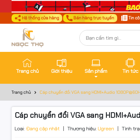
Hệ thống cửa hàng
Bán hàng trực tuyến
Tin c
Trang chủ
Giới thiệu
Sản phẩm
Tin tức
Trang chủ
Cáp chuyển đổi VGA sang HDMI+Audio 1080P@60H
Cáp chuyển đổi VGA sang HDMI+Au
Loại:
Đang cập nhật
Thương hiệu:
Ugreen
Tình trạ
Đặt trư
Thôn