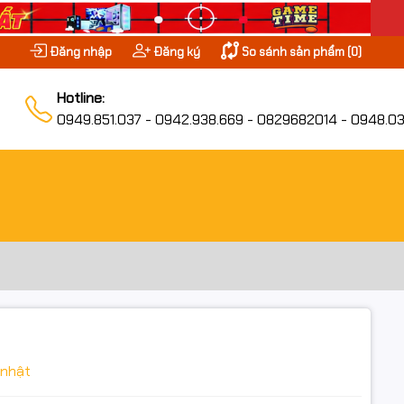
Đăng nhập
Đăng ký
So sánh sản phẩm (
0
)
Hotline:
0949.851.037 - 0942.938.669 - 0829682014 - 0948.03
 nhật