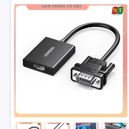
Thông tin
Cáp chuyể
Cáp chuyể
Ugreen giú
VGA kết nố
hợp cổng k
phòng, tr
Cáp chuy
HDMI+Audio 
509
Cáp chuyể
điện, các 
trình sử d