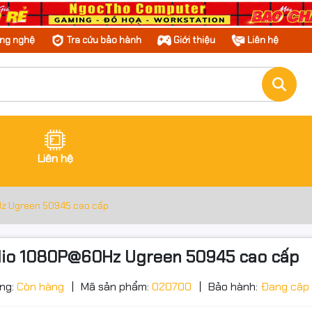
ông nghệ
Tra cứu bảo hành
Giới thiệu
Liên hệ
Liên hệ
z Ugreen 50945 cao cấp
dio 1080P@60Hz Ugreen 50945 cao cấp
ng:
Còn hàng
Mã sản phẩm:
020700
Bảo hành:
Đang cập
ớc sản phẩm
g số kỹ thuật