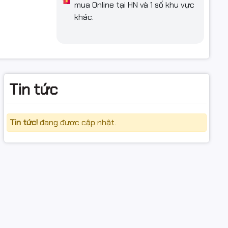
mua Online tại HN và 1 số khu vực
máy chiếu
khác.
0m, kết
Tin tức
Ugreen
Tin tức!
đang được cập nhật.