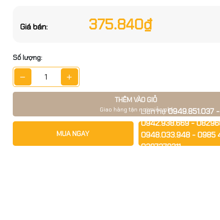
375.840₫
 sản phẩm
Đặt trước sản phẩm để nhận thêm nh
Giá bán:
bạn nhé
Số lượng:
n đổi VGA sang HDMI+Audio 1080P@60Hz Ugreen 50945 cao c
THÊM VÀO GIỎ
n VGA đực sang Cổng HDMI Cái Ugreen 50945 là phụ kiện chín
Giao hàng tận nơi miễn phí
Liên hệ
0949.851.037 -
p bạn kết nối PC, Laptop, và các thiết bị máy chủ có cổng xuấ
0942.938.669 - 08296
i với các thiết bị trình chiếu cổng HDMI hỗ trợ độ phân giải Full
MUA NGAY
0948.033.948 - 0985 
GỬI THÔNG TIN
ết nối âm thanh. Giải pháp hoàn hảo cho các nhu cầu kết nối t
0387378211
ường học và các nhu cầu cá nhân khác.
ển đổi VGA sang
Để được tư vấn và hỗ t
1080P@60Hz Ugreen
45 cao cấp
n VGA to HDMI cổng âm Ugreen 50945 thiết kế chất liệu nhựa
tiếp diện kết nối đồng tăng cường tín hiệu giảm thiểu suy hao 
ụng lâu dài, điểm đặc biệt là Ugreen 50945 có tích hợp cổng â