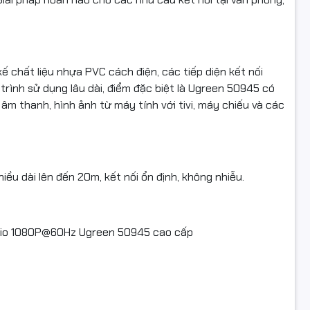
A 1080P + AUX 3.5mm
chất liệu nhựa PVC cách điện, các tiếp diện kết nối
MI (Video + Audio)
trình sử dụng lâu dài, điểm đặc biệt là Ugreen 50945 có
âm thanh, hình ảnh từ máy tính với tivi, máy chiếu và các
iải Đầu Ra: Full HD 1080p@60HZ (Max)
u dài lên đến 20m, kết nối ổn định, không nhiễu.
n: USB Type-C
dio 1080P@60Hz Ugreen 50945 cao cấp
 kiện đi kèm: 1 Bộ chuyển đổi, 1 Dây 3.5mm, 1 Dây USB Type-C,
.