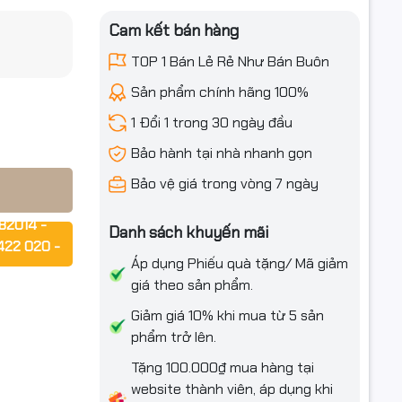
Cam kết bán hàng
iều ưu đãi
TOP 1 Bán Lẻ Rẻ Như Bán Buôn
Sản phẩm chính hãng 100%
ấp
1 Đổi 1 trong 30 ngày đầu
Bảo hành tại nhà nhanh gọn
Bảo vệ giá trong vòng 7 ngày
h hãng
t hình ảnh
82014 -
Danh sách khuyến mãi
 HD và tích
422 020 -
ại văn
Áp dụng Phiếu quà tặng/ Mã giảm
giá theo sản phẩm.
rợ ngay!!!
Giảm giá 10% khi mua từ 5 sản
phẩm trở lên.
 PVC cách
Tặng 100.000₫ mua hàng tại
trong quá
website thành viên, áp dụng khi
m thanh