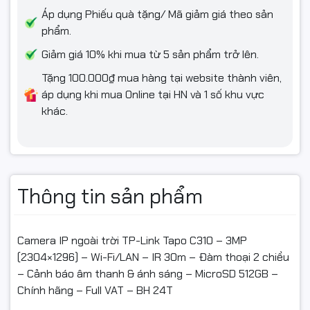
Áp dụng Phiếu quà tặng/ Mã giảm giá theo sản
Tapo C310 3MP – Wi-Fi/LAN, IR 30m, đàm thoại 2 chiều, báo
phẩm.
động thông minh, thẻ MicroSD 512GB, hỗ trợ Assistant/Alexa.
Chính hãng – Full VAT.
Giảm giá 10% khi mua từ 5 sản phẩm trở lên.
Tặng 100.000₫ mua hàng tại website thành viên,
3MP siêu nét
áp dụng khi mua Online tại HN và 1 số khu vực
Wi-Fi hoặc LAN
khác.
IR đêm 30m
Đàm thoại 2 chiều
Báo động âm thanh & ánh sáng
Thông tin sản phẩm
MicroSD tới 512GB
Camera IP ngoài trời TP-Link Tapo C310 – 3MP
(2304×1296) – Wi-Fi/LAN – IR 30m – Đàm thoại 2 chiều
ĐIỀU KIỆN ĐỔI/TRẢ HÀNG (📦)
– Cảnh báo âm thanh & ánh sáng – MicroSD 512GB –
Chính hãng – Full VAT – BH 24T
Quay video khi mở hộp để làm bằng chứng nếu có va đập/hư