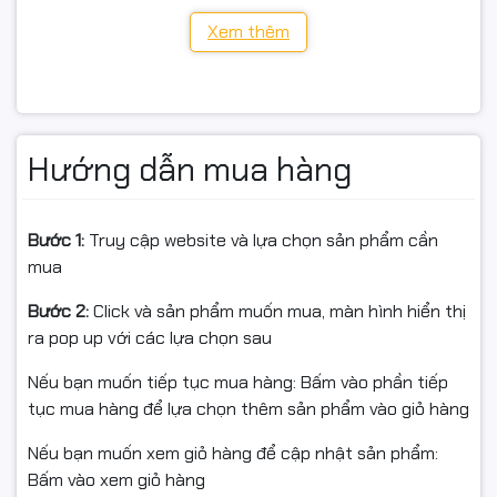
Xem thêm
Độ phân giải video: 3MP (2304 × 1296)
Kết nối mạng: Wi-Fi 2.4GHz 802.11b/g/n hoặc Ethernet
RJ45
Tầm nhìn ban đêm: Hồng ngoại ~30 m
Hướng dẫn mua hàng
Âm thanh: Đàm thoại 2 chiều (mic & loa tích hợp)
Bước 1:
Truy cập website và lựa chọn sản phẩm cần
Cảnh báo: Phát hiện chuyển động, báo động âm thanh
mua
& ánh sáng, gửi thông báo App
Bước 2:
Click và sản phẩm muốn mua, màn hình hiển thị
Lưu trữ: MicroSD tối đa 512GB (khuyến nghị thẻ chính
ra pop up với các lựa chọn sau
hãng, format trong App)
Nếu bạn muốn tiếp tục mua hàng: Bấm vào phần tiếp
Điều khiển/Quản lý: Ứng dụng Tapo (iOS/Android), hỗ
tục mua hàng để lựa chọn thêm sản phẩm vào giỏ hàng
trợ Google Assistant/Alexa
Nếu bạn muốn xem giỏ hàng để cập nhật sản phẩm:
Nguồn cấp: Theo adapter đi kèm
Bấm vào xem giỏ hàng