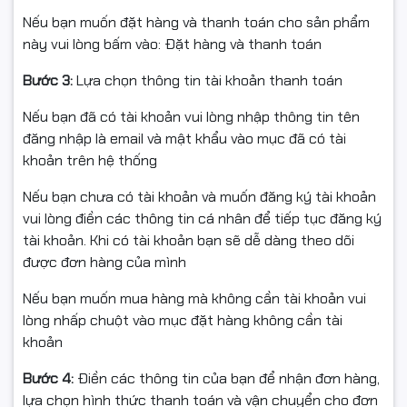
Lắp đặt: Ngoài trời (thiết kế chống nước/bụi), đi kèm
Nếu bạn muốn đặt hàng và thanh toán cho sản phẩm
phụ kiện bắt vít
này vui lòng bấm vào: Đặt hàng và thanh toán
Bảo hành/Thuế: 24 tháng chính hãng | Xuất hóa đơn
Bước 3:
Lựa chọn thông tin tài khoản thanh toán
Full VAT
Nếu bạn đã có tài khoản vui lòng nhập thông tin tên
đăng nhập là email và mật khẩu vào mục đã có tài
ỨNG DỤNG
khoản trên hệ thống
Nhà riêng, sân vườn, cổng/ban công, bãi xe, kho, cửa
Nếu bạn chưa có tài khoản và muốn đăng ký tài khoản
hàng, văn phòng nhỏ.
vui lòng điền các thông tin cá nhân để tiếp tục đăng ký
tài khoản. Khi có tài khoản bạn sẽ dễ dàng theo dõi
Theo dõi người già/trẻ nhỏ/thú cưng từ xa qua App
được đơn hàng của mình
Tapo.
Nếu bạn muốn mua hàng mà không cần tài khoản vui
lòng nhấp chuột vào mục đặt hàng không cần tài
khoản
Tapo C310 3MP – Wi-Fi/LAN, IR 30m, đàm thoại 2 chiều,
báo động thông minh, thẻ MicroSD 512GB, hỗ trợ
Bước 4:
Điền các thông tin của bạn để nhận đơn hàng,
Assistant/Alexa. Chính hãng – Full VAT.
lựa chọn hình thức thanh toán và vận chuyển cho đơn