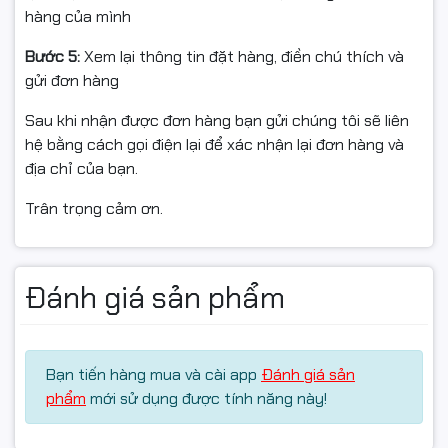
hàng của mình
3MP siêu nét
Bước 5:
Xem lại thông tin đặt hàng, điền chú thích và
Wi-Fi hoặc LAN
gửi đơn hàng
IR đêm 30m
Sau khi nhận được đơn hàng bạn gửi chúng tôi sẽ liên
Đàm thoại 2 chiều
hệ bằng cách gọi điện lại để xác nhận lại đơn hàng và
địa chỉ của bạn.
Báo động âm thanh & ánh sáng
Trân trọng cảm ơn.
MicroSD tới 512GB
Đánh giá sản phẩm
ĐIỀU KIỆN ĐỔI/TRẢ HÀNG (📦)
Quay video khi mở hộp để làm bằng chứng nếu có va
đập/hư hỏng/lỗi vận chuyển.
Bạn tiến hàng mua và cài app
Đánh giá sản
phẩm
mới sử dụng được tính năng này!
Nếu chưa dùng được, vui lòng liên hệ kỹ thuật để được
hướng dẫn trước khi hoàn.