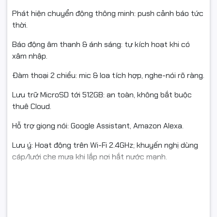
Phát hiện chuyển động thông minh: push cảnh báo tức
thời.
Báo động âm thanh & ánh sáng: tự kích hoạt khi có
xâm nhập.
Đàm thoại 2 chiều: mic & loa tích hợp, nghe-nói rõ ràng.
Lưu trữ MicroSD tới 512GB: an toàn, không bắt buộc
thuê Cloud.
Hỗ trợ giọng nói: Google Assistant, Amazon Alexa.
Lưu ý: Hoạt động trên Wi-Fi 2.4GHz; khuyến nghị dùng
cáp/lưới che mưa khi lắp nơi hắt nước mạnh.
THÔNG SỐ KỸ THUẬT
Model: TP-Link Tapo C310