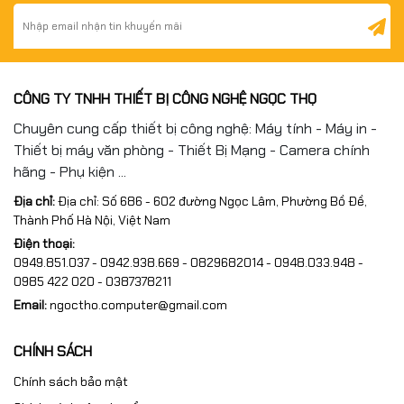
CÔNG TY TNHH THIẾT BỊ CÔNG NGHỆ NGỌC THỌ
Chuyên cung cấp thiết bị công nghệ: Máy tính - Máy in -
Thiết bị máy văn phòng - Thiết Bị Mạng - Camera chính
hãng - Phụ kiện ...
Địa chỉ:
Địa chỉ: Số 686 - 602 đường Ngọc Lâm, Phường Bồ Đề,
Thành Phố Hà Nội, Việt Nam
Điện thoại:
0949.851.037 - 0942.938.669 - 0829682014 - 0948.033.948 -
0985 422 020 - 0387378211
Email:
ngoctho.computer@gmail.com
CHÍNH SÁCH
Chính sách bảo mật