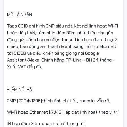
hỏng/lỗi vận chuyển.
Nếu chưa dùng được, vui lòng liên hệ kỹ thuật để được
MÔ TẢ NGẮN
hướng dẫn trước khi hoàn.
Tapo C310 ghi hình 3MP siêu nét, kết nối linh hoạt Wi-Fi
Sản phẩm hoàn cần nguyên trạng, không trầy xước/hư
hoặc dây LAN, tầm nhìn đêm 30m, phát hiện chuyển
hỏng, đủ phụ kiện/tem/hộp.
động gửi cảnh báo về điện thoại. Tích hợp đàm thoại 2
chiều, báo động âm thanh & ánh sáng, hỗ trợ MicroSD
Chỉ hỗ trợ đổi/hoàn khi hàng còn giá trị sử dụng và trong
tới 512GB và điều khiển bằng giọng nói Google
thời hạn bảo hành.
Assistant/Alexa. Chính hãng TP-Link – BH 24 tháng –
Xuất VAT đầy đủ.
Chính hãng – Full VAT – Giao nhanh toàn quốc.
ĐIỂM NỔI BẬT
#TapoC310 #TPLINK #CameraNgoaiTroi #3MP #WiFiLan
#IR30m #BaoDongThongMinh #DamThoai2Chieu
3MP (2304×1296): hình ảnh chi tiết, zoom lại vẫn rõ.
#MicroSD512GB #FullVAT #NgocThoComputer
Wi-Fi hoặc Ethernet (RJ45): lắp đặt linh hoạt theo vị trí.
IR ban đêm 30m: quan sát rõ trong tối.