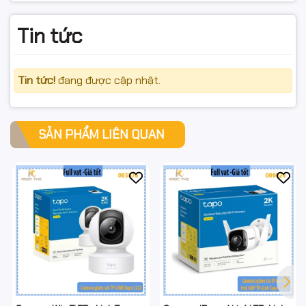
Sản phẩm hoàn cần nguyên trạng, không trầy xước/hư
hỏng, đủ phụ kiện/tem/hộp.
Tin tức
Chỉ hỗ trợ đổi/hoàn khi hàng còn giá trị sử dụng và
trong thời hạn bảo hành.
Tin tức!
đang được cập nhật.
Chính hãng – Full VAT – Giao nhanh toàn quốc.
SẢN PHẨM LIÊN QUAN
#TapoC310 #TPLINK #CameraNgoaiTroi #3MP
#WiFiLan #IR30m #BaoDongThongMinh
#DamThoai2Chieu #MicroSD512GB #FullVAT
#NgocThoComputer