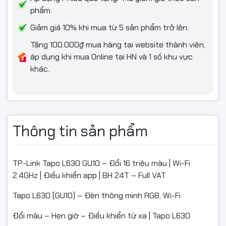
Quán café, studio, trang trí sự kiện
phẩm.
Giảm giá 10% khi mua từ 5 sản phẩm trở lên.
Đèn hẹn giờ cho trẻ nhỏ, lịch biểu theo thói quen sinh hoạt
Tặng 100.000₫ mua hàng tại website thành viên,
áp dụng khi mua Online tại HN và 1 số khu vực
khác.
HƯỚNG DẪN NHANH
1) Chuẩn bị: Wi-Fi 2.4GHz, cài Tapo App (iOS/Android).
2) Lắp đặt: Ngắt điện → lắp bóng vào đui GU10 → bật điện; đèn
nhấp nháy chuyển về chế độ chờ kết nối.
Thông tin sản phẩm
3) Kết nối app: Mở Tapo App → “+” → chọn Tapo L630 → nhập
Wi-Fi → đợi hoàn tất → đặt tên & gán phòng.
TP-Link Tapo L630 GU10 – Đổi 16 triệu màu | Wi-Fi
4) Dùng tính năng:
2.4GHz | Điều khiển app | BH 24T – Full VAT
Đổi màu/độ sáng: chọn màu trong app, kéo thanh
Tapo L630 (GU10) – Đèn thông minh RGB, Wi-Fi
Brightness.
Đổi màu – Hẹn giờ – Điều khiển từ xa | Tapo L630