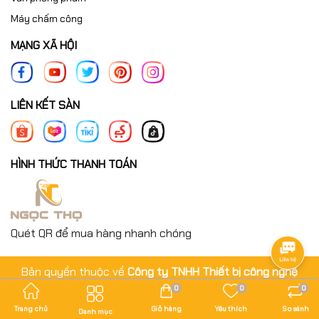
Máy chấm công
MẠNG XÃ HỘI
LIÊN KẾT SÀN
HÌNH THỨC THANH TOÁN
Quét QR để mua hàng nhanh chóng
Bản quyền thuộc về
Công ty TNHH Thiết bị công nghệ
Ngọc Thọ
.
0
0
0
Cung cấp bởi
Sapo
Trang chủ
Giỏ hàng
Yêu thích
So sánh
Danh mục