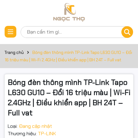
Thông số kỹ thuật
Đặt trước sản phẩm
TP-Link Tapo L630 GU10 – Đổi 16 triệu màu | Wi-Fi 2.4GHz |
Điều khiển app | BH 24T – Full VAT
Trang chủ
Bóng đèn thông mình TP-Link Tapo L630 GU10 – Đổi
Tapo L630 (GU10) – Đèn thông minh RGB, Wi-Fi
16 triệu màu | Wi-Fi 2.4GHz | Điều khiển app | BH 24T – Full vat
Đổi màu – Hẹn giờ – Điều khiển từ xa | Tapo L630
Bóng đèn thông mình TP-Link Tapo
L630 GU10 – Đổi 16 triệu màu | Wi-Fi
MÔ TẢ
2.4GHz | Điều khiển app | BH 24T –
Full vat
Tapo L630 là bóng đèn thông minh GU10 đổi 16 triệu màu, điều
khiển qua Wi-Fi 2.4GHz bằng ứng dụng Tapo hoặc giọng nói
Loại:
Đang cập nhật
(Alexa/Google). Hỗ trợ hẹn giờ, lịch biểu, nhịp sinh học, đồng
Thương hiệu:
TP-LINK