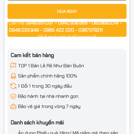
Thuế: Xuất hoá đơn Full VAT
MUA NGAY
Liên hệ
0949.851.037 - 0942.938.669 - 0829682014 -
0948.033.948 - 0985 422 020 - 0387378211
Để được tư vấn và hỗ trợ ngay!!!
TRONG HỘP
Cam kết bán hàng
TOP 1 Bán Lẻ Rẻ Như Bán Buôn
01 × Bóng đèn Tapo L630 (GU10)
Sản phẩm chính hãng 100%
Hướng dẫn sử dụng / Phiếu bảo hành
1 Đổi 1 trong 30 ngày đầu
Bảo hành tại nhà nhanh gọn
ỨNG DỤNG
Bảo vệ giá trong vòng 7 ngày
Danh sách khuyến mãi
Phòng ngủ, phòng khách, phòng game, góc học tập
Áp dụng Phiếu quà tặng/ Mã giảm giá theo sản