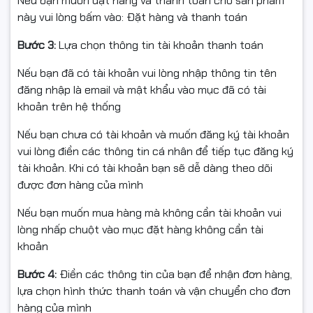
Nếu bạn muốn đặt hàng và thanh toán cho sản phẩm
này vui lòng bấm vào: Đặt hàng và thanh toán
Hướng dẫn sử dụng / Phiếu bảo hành
Bước 3:
Lựa chọn thông tin tài khoản thanh toán
Nếu bạn đã có tài khoản vui lòng nhập thông tin tên
ỨNG DỤNG
đăng nhập là email và mật khẩu vào mục đã có tài
khoản trên hệ thống
Phòng ngủ, phòng khách, phòng game, góc học tập
Nếu bạn chưa có tài khoản và muốn đăng ký tài khoản
vui lòng điền các thông tin cá nhân để tiếp tục đăng ký
Quán café, studio, trang trí sự kiện
tài khoản. Khi có tài khoản bạn sẽ dễ dàng theo dõi
được đơn hàng của mình
Đèn hẹn giờ cho trẻ nhỏ, lịch biểu theo thói quen sinh
hoạt
Nếu bạn muốn mua hàng mà không cần tài khoản vui
lòng nhấp chuột vào mục đặt hàng không cần tài
khoản
HƯỚNG DẪN NHANH
Bước 4:
Điền các thông tin của bạn để nhận đơn hàng,
1) Chuẩn bị: Wi-Fi 2.4GHz, cài Tapo App (iOS/Android).
lựa chọn hình thức thanh toán và vận chuyển cho đơn
hàng của mình