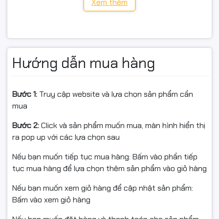
Xem thêm
Màu sắc: RGB + Trắng (16 triệu màu)
Kết nối: Wi-Fi 2.4 GHz
Điều khiển: Ứng dụng Tapo App (Android 4.4+, iOS 9.0+)
Hướng dẫn mua hàng
Tuổi thọ danh định: ~15.000 giờ
Bước 1:
Truy cập website và lựa chọn sản phẩm cần
Bảo hành: 24 tháng chính hãng
mua
Thuế: Xuất hoá đơn Full VAT
Bước 2:
Click và sản phẩm muốn mua, màn hình hiển thị
ra pop up với các lựa chọn sau
Nếu bạn muốn tiếp tục mua hàng: Bấm vào phần tiếp
tục mua hàng để lựa chọn thêm sản phẩm vào giỏ hàng
TRONG HỘP
Nếu bạn muốn xem giỏ hàng để cập nhật sản phẩm:
Bấm vào xem giỏ hàng
01 × Bóng đèn Tapo L630 (GU10)