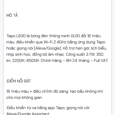
Hẹn giờ/Lịch biểu: cài bật/tắt theo giờ/ngày.
Nhịp sinh học & Music Mode: bật trong mục hiệu ứng.
MÔ TẢ
Giọng nói: liên kết Alexa/Google Assistant trong app.
Reset (khi cần): Tắt/bật nguồn 5 lần liên tiếp (mỗi lần cách ~1
Tapo L630 là bóng đèn thông minh GU10 đổi 16 triệu
giây) → đèn nhấp nháy nhanh → sẵn sàng cài đặt lại.
màu, điều khiển qua Wi-Fi 2.4GHz bằng ứng dụng Tapo
Lưu ý: Không hỗ trợ Wi-Fi 5GHz.
hoặc giọng nói (Alexa/Google). Hỗ trợ hẹn giờ, lịch biểu,
nhịp sinh học, đồng bộ âm nhạc. Công suất 3.7W, 350
lm, 2200K–6500K. Chính hãng – BH 24 tháng – Full VAT.
LÝ DO NÊN MUA TẠI SHOP
Hàng chính hãng TP-Link – BH 24 tháng – Full VAT
ĐIỂM NỔI BẬT
Hỗ trợ cài đặt từ xa qua điện thoại, hướng dẫn chi tiết
16 triệu màu + điều chỉnh độ sáng: tạo bầu không khí
cho mọi không gian.
Đóng gói an toàn – giao nhanh toàn quốc
Điều khiển từ xa bằng app Tapo; giọng nói với
Alexa/Google Assistant.