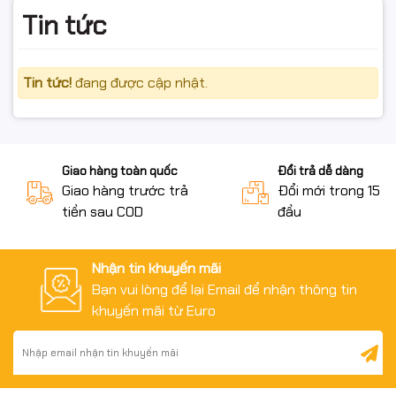
Tin tức
LÝ DO NÊN MUA TẠI SHOP
Tin tức!
đang được cập nhật.
Hàng chính hãng TP-Link – BH 24 tháng – Full VAT
Hỗ trợ cài đặt từ xa qua điện thoại, hướng dẫn chi tiết
Giao hàng toàn quốc
Đổi trả dễ dàng
Đóng gói an toàn – giao nhanh toàn quốc
Giao hàng trước trả
Đổi mới trong 15 n
tiền sau COD
đầu
ĐIỀU KIỆN HOÀN HÀNG (📦)
Nhận tin khuyến mãi
Quay video mở gói khi nhận hàng để làm bằng chứng
Bạn vui lòng để lại Email để nhận thông tin
nếu có va đập/lỗi vận chuyển.
khuyến mãi từ Euro
Nếu chưa dùng được, vui lòng liên hệ kỹ thuật để được
hướng dẫn trước khi hoàn.
Hàng hoàn cần nguyên trạng, không trầy xước/hư