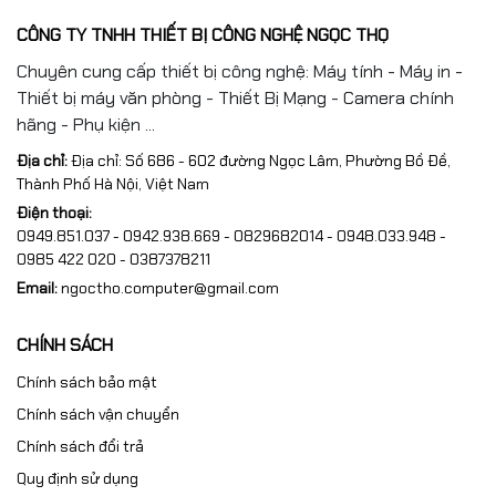
hỏng, đủ phụ kiện/tem/hộp như ban đầu.
CÔNG TY TNHH THIẾT BỊ CÔNG NGHỆ NGỌC THỌ
Chuyên cung cấp thiết bị công nghệ: Máy tính - Máy in -
Thiết bị máy văn phòng - Thiết Bị Mạng - Camera chính
#TapoL630 #DenThongMinh #TPLink #SmartBulb
hãng - Phụ kiện ...
#DenWifi #DenDoiMau #RGB #DenGU10 #SmartHome
Địa chỉ:
Địa chỉ: Số 686 - 602 đường Ngọc Lâm, Phường Bồ Đề,
#FullVAT #NgocThoComputer
Thành Phố Hà Nội, Việt Nam
Điện thoại:
0949.851.037 - 0942.938.669 - 0829682014 - 0948.033.948 -
0985 422 020 - 0387378211
Email:
ngoctho.computer@gmail.com
CHÍNH SÁCH
Chính sách bảo mật
Chính sách vận chuyển
Chính sách đổi trả
Quy định sử dụng