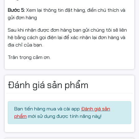
2) Lắp đặt: Ngắt điện → lắp bóng vào đui GU10 → bật
điện; đèn nhấp nháy chuyển về chế độ chờ kết nối.
Bước 5:
Xem lại thông tin đặt hàng, điền chú thích và
gửi đơn hàng
3) Kết nối app: Mở Tapo App → “+” → chọn Tapo L630 →
nhập Wi-Fi → đợi hoàn tất → đặt tên & gán phòng.
Sau khi nhận được đơn hàng bạn gửi chúng tôi sẽ liên
hệ bằng cách gọi điện lại để xác nhận lại đơn hàng và
4) Dùng tính năng:
địa chỉ của bạn.
Đổi màu/độ sáng: chọn màu trong app, kéo thanh
Trân trọng cảm ơn.
Brightness.
Hẹn giờ/Lịch biểu: cài bật/tắt theo giờ/ngày.
Đánh giá sản phẩm
Nhịp sinh học & Music Mode: bật trong mục hiệu ứng.
Giọng nói: liên kết Alexa/Google Assistant trong app.
Bạn tiến hàng mua và cài app
Đánh giá sản
Reset (khi cần): Tắt/bật nguồn 5 lần liên tiếp (mỗi lần
phẩm
mới sử dụng được tính năng này!
cách ~1 giây) → đèn nhấp nháy nhanh → sẵn sàng cài
đặt lại.
Lưu ý: Không hỗ trợ Wi-Fi 5GHz.