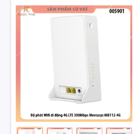
Đặt trư
Thôn
📡 Bộ Phát
✅ Hỗ trợ 
✅ Cắm sim
✅ Dùng đượ
✅ Chia sẻ 
✅ Kích thư
✅ Giao diệ
Bộ Phát Wi
Mercusys MB1
mọi l
⚙️ Thông s
2