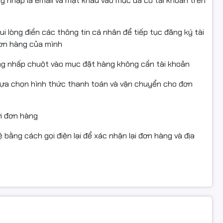
ng nhập là email và mật khẩu vào mục đã có tài khoản trên
i lòng điền các thông tin cá nhân để tiếp tục đăng ký tài
đơn hàng của mình
ng nhấp chuột vào mục đặt hàng không cần tài khoản
lựa chọn hình thức thanh toán và vận chuyển cho đơn
ửi đơn hàng
 bằng cách gọi điện lại để xác nhận lại đơn hàng và địa