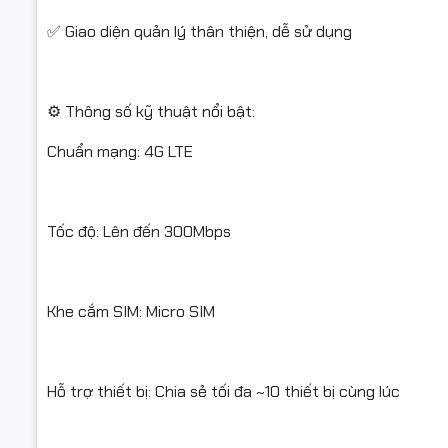
✅ Giao diện quản lý thân thiện, dễ sử dụng
Tính năng:
⚙️ Thông số kỹ thuật nổi bật:
Bảo hành:
Chuẩn mạng: 4G LTE
💯 Sản ph
Tốc độ: Lên đến 300Mbps
#mercusys
#wifididon
Khe cắm SIM: Micro SIM
#fullvat 
#wifimobi
#wifidiđộn
Hỗ trợ thiết bị: Chia sẻ tối đa ~10 thiết bị cùng lúc