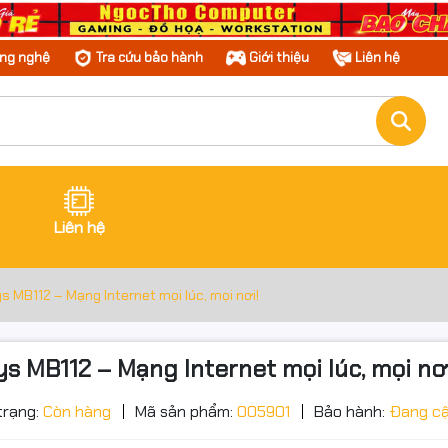
ông nghệ
Tra cứu bảo hành
Giới thiệu
Liên hệ
Liên hệ
s MB112 – Mạng Internet mọi lúc, mọi nơi!
s MB112 – Mạng Internet mọi lúc, mọi nơi
trạng:
Còn hàng
Mã sản phẩm:
005901
Bảo hành:
Đang cậ