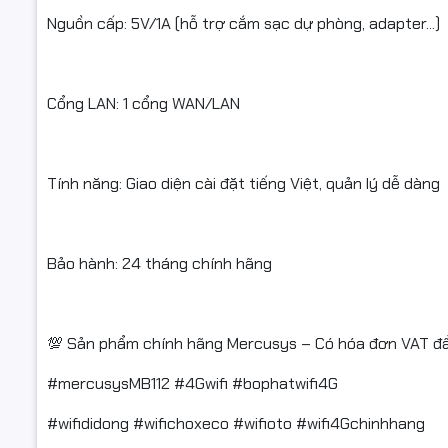
Nguồn cấp: 5V/1A (hỗ trợ cắm sạc dự phòng, adapter...)
Cổng LAN: 1 cổng WAN/LAN
Tính năng: Giao diện cài đặt tiếng Việt, quản lý dễ dàng
Bảo hành: 24 tháng chính hãng
💯 Sản phẩm chính hãng Mercusys – Có hóa đơn VAT đ
#mercusysMB112 #4Gwifi #bophatwifi4G
#wifididong #wifichoxeco #wifioto #wifi4Gchinhhang