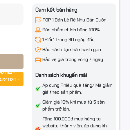
Cam kết bán hàng
TOP 1 Bán Lẻ Rẻ Như Bán Buôn
mọi nơi!
iều ưu đãi
Sản phẩm chính hãng 100%
1 Đổi 1 trong 30 ngày đầu
Bảo hành tại nhà nhanh gọn
Bảo vệ giá trong vòng 7 ngày
82014 -
Danh sách khuyến mãi
422 020 -
Áp dụng Phiếu quà tặng/ Mã giảm
rời
giá theo sản phẩm.
rợ ngay!!!
Giảm giá 10% khi mua từ 5 sản
phẩm trở lên.
Tặng 100.000₫ mua hàng tại
website thành viên, áp dụng khi