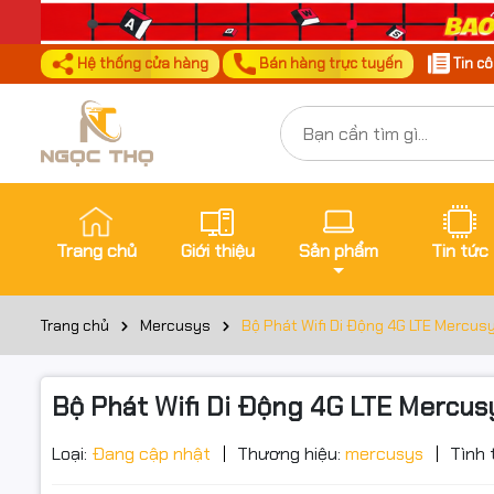
Hệ thống cửa hàng
Bán hàng trực tuyến
Tin c
Trang chủ
Giới thiệu
Sản phẩm
Tin tức
Trang chủ
Mercusys
Bộ Phát Wifi Di Động 4G LTE Mercusy
Bộ Phát Wifi Di Động 4G LTE Mercusy
Loại:
Đang cập nhật
Thương hiệu:
mercusys
Tình 