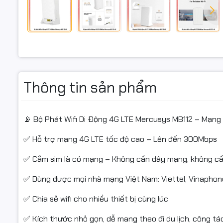
Chuẩn mạn
Tốc độ: L
Khe cắm S
Thông tin sản phẩm
📡 Bộ Phát Wifi Di Động 4G LTE Mercusys MB112 – Mạng I
Hỗ trợ thiế
✅ Hỗ trợ mạng 4G LTE tốc độ cao – Lên đến 300Mbps
✅ Cắm sim là có mạng – Không cần dây mạng, không 
Nguồn cấp:
✅ Dùng được mọi nhà mạng Việt Nam: Viettel, Vinaphone
✅ Chia sẻ wifi cho nhiều thiết bị cùng lúc
Cổng LAN:
✅ Kích thước nhỏ gọn, dễ mang theo đi du lịch, công tác,