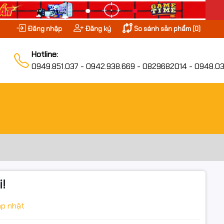
Đăng nhập
Đăng ký
So sánh sản phẩm (
0
)
Hotline:
0949.851.037 - 0942.938.669 - 0829682014 - 0948.03
!
p nhật