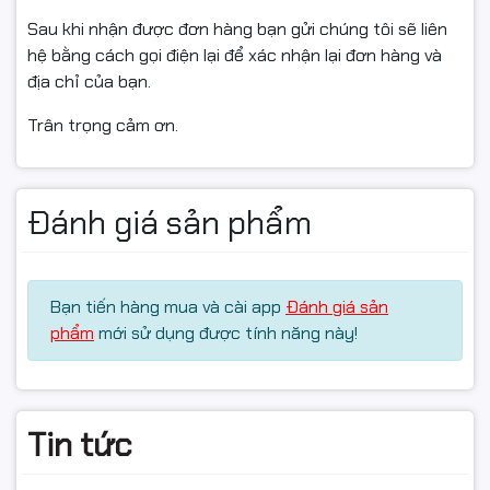
Sau khi nhận được đơn hàng bạn gửi chúng tôi sẽ liên
Hướng dẫn sử dụng
hệ bằng cách gọi điện lại để xác nhận lại đơn hàng và
địa chỉ của bạn.
📌 Điều kiện hoàn hàng
Trân trọng cảm ơn.
✅ Quý khách quay video khi bóc hàng để làm bằng
chứng nếu sản phẩm bị hư hỏng, va đập hoặc lỗi vận
Đánh giá sản phẩm
chuyển.
✅ Nếu sản phẩm không sử dụng được hoặc chưa biết
cách dùng, vui lòng liên hệ trước khi hoàn hàng để
Bạn tiến hàng mua và cài app
Đánh giá sản
được hỗ trợ.
phẩm
mới sử dụng được tính năng này!
✅ Sản phẩm hoàn trả cần được đóng gói nguyên vẹn
như lúc nhận, không thiếu linh kiện hoặc hư hỏng.
✅ Chỉ hỗ trợ đổi/hoàn khi sản phẩm còn nguyên trạng
Tin tức
và còn giá trị sử dụng.