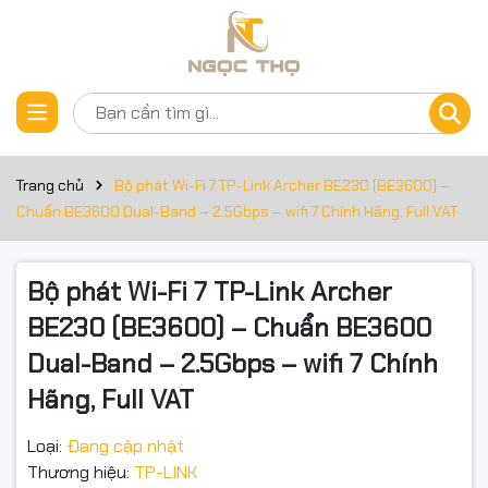
Thông số kỹ thuật
Đặt trước sản phẩm
Bộ phát Wi-Fi 7 TP-Link Archer BE230 (BE3600) – Chuẩn
BE3600 Dual-Band – 2.5Gbps – Chính Hãng, Full VAT
Trang chủ
Bộ phát Wi-Fi 7 TP-Link Archer BE230 (BE3600) –
Chuẩn BE3600 Dual-Band – 2.5Gbps – wifi 7 Chính Hãng, Full VAT
🚀 TP-Link Archer BE230/BE3600 là bộ phát Wi-Fi 7 tốc độ
cao, chuẩn BE3600 Dual-Band, mang lại tốc độ kết nối siêu
Bộ phát Wi-Fi 7 TP-Link Archer
nhanh lên đến 3.6Gbps, phủ sóng rộng, ổn định cho gia đình,
văn phòng và không gian sống hiện đại.
BE230 (BE3600) – Chuẩn BE3600
Dual-Band – 2.5Gbps – wifi 7 Chính
Hãng, Full VAT
🔧 Thông số kỹ thuật nổi bật
Loại:
Đang cập nhật
Thương hiệu:
TP-LINK