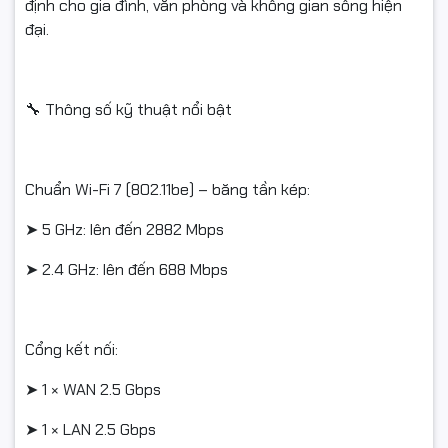
định cho gia đình, văn phòng và không gian sống hiện
✅ Sản phẩm hoàn trả cần được đóng gói nguyên vẹn như lúc
đại.
nhận, không thiếu linh kiện hoặc hư hỏng.
✅ Chỉ hỗ trợ đổi/hoàn khi sản phẩm còn nguyên trạng và
còn giá trị sử dụng.
🔧 Thông số kỹ thuật nổi bật
Chuẩn Wi-Fi 7 (802.11be) – băng tần kép:
#tplink #archerBE230 #BE3600 #wifi7 #tplinkwifi7
➤ 5 GHz: lên đến 2882 Mbps
#tplinkarcher #wifiMesh #routerwifi7 #tplinkchinhhang
➤ 2.4 GHz: lên đến 688 Mbps
#fullVAT #routergaming #wifigiadinh
Cổng kết nối:
➤ 1 × WAN 2.5 Gbps
➤ 1 × LAN 2.5 Gbps