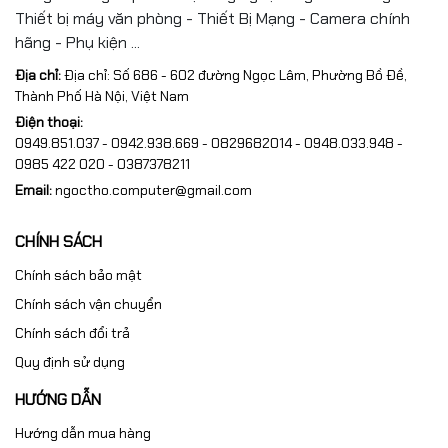
Thiết bị máy văn phòng - Thiết Bị Mạng - Camera chính
hãng - Phụ kiện ...
Địa chỉ:
Địa chỉ: Số 686 - 602 đường Ngọc Lâm, Phường Bồ Đề,
Thành Phố Hà Nội, Việt Nam
Điện thoại:
0949.851.037 - 0942.938.669 - 0829682014 - 0948.033.948 -
0985 422 020 - 0387378211
Email:
ngoctho.computer@gmail.com
CHÍNH SÁCH
Chính sách bảo mật
Chính sách vận chuyển
Chính sách đổi trả
Quy định sử dụng
HƯỚNG DẪN
Hướng dẫn mua hàng