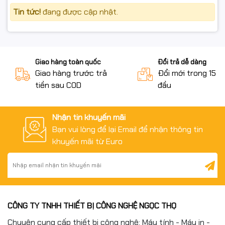
Tin tức!
đang được cập nhật.
#tplink #archerBE230 #BE3600 #wifi7 #tplinkwifi7
#tplinkarcher #wifiMesh #routerwifi7 #tplinkchinhhang
Giao hàng toàn quốc
Đổi trả dễ dàng
#fullVAT #routergaming #wifigiadinh
Giao hàng trước trả
Đổi mới trong 15 n
tiền sau COD
đầu
Nhận tin khuyến mãi
Bạn vui lòng để lại Email để nhận thông tin
khuyến mãi từ Euro
CÔNG TY TNHH THIẾT BỊ CÔNG NGHỆ NGỌC THỌ
Chuyên cung cấp thiết bị công nghệ: Máy tính - Máy in -