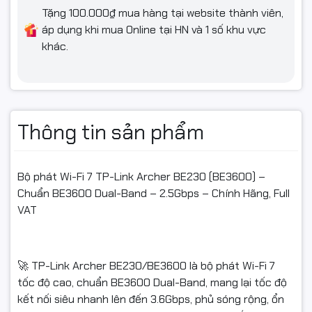
📦 Bộ sản phẩm gồm
Tặng 100.000₫ mua hàng tại website thành viên,
áp dụng khi mua Online tại HN và 1 số khu vực
khác.
01 Router TP-Link Archer BE230 (BE3600)
01 Nguồn Adapter
01 Cáp mạng RJ45
Thông tin sản phẩm
Hướng dẫn sử dụng
Bộ phát Wi-Fi 7 TP-Link Archer BE230 (BE3600) –
Chuẩn BE3600 Dual-Band – 2.5Gbps – Chính Hãng, Full
📌 Điều kiện hoàn hàng
VAT
✅ Quý khách quay video khi bóc hàng để làm bằng chứng
nếu sản phẩm bị hư hỏng, va đập hoặc lỗi vận chuyển.
🚀 TP-Link Archer BE230/BE3600 là bộ phát Wi-Fi 7
✅ Nếu sản phẩm không sử dụng được hoặc chưa biết cách
tốc độ cao, chuẩn BE3600 Dual-Band, mang lại tốc độ
dùng, vui lòng liên hệ trước khi hoàn hàng để được hỗ trợ.
kết nối siêu nhanh lên đến 3.6Gbps, phủ sóng rộng, ổn