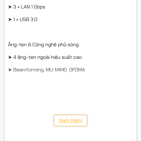
➤ 3 × LAN 1 Gbps
➤ 1 × USB 3.0
Ăng-ten & Công nghệ phủ sóng:
➤ 4 ăng-ten ngoài hiệu suất cao
➤ Beamforming, MU-MIMO, OFDMA
Công nghệ nâng cao:
➤ MLO (Multi-Link Operation), 4K-QAM, DFS
➤ Hỗ trợ Mesh (EasyMesh) mở rộng phủ sóng
Xem thêm