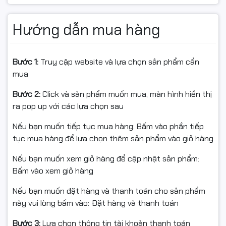
Bảo mật: WPA3, tường lửa, VPN
Hướng dẫn mua hàng
Quản lý: Tether App (iOS/Android)
Diện tích phủ sóng: ~140m² (3 phòng ngủ)
Bước 1:
Truy cập website và lựa chọn sản phẩm cần
Chế độ hoạt động: Router, Access Point, Guest
mua
Network
Bước 2:
Click và sản phẩm muốn mua, màn hình hiển thị
ra pop up với các lựa chọn sau
🎯 Ưu điểm nổi bật
Nếu bạn muốn tiếp tục mua hàng: Bấm vào phần tiếp
tục mua hàng để lựa chọn thêm sản phẩm vào giỏ hàng
Nếu bạn muốn xem giỏ hàng để cập nhật sản phẩm:
✔ Tốc độ Wi-Fi lên đến 3.6Gbps – đáp ứng xem phim 8K,
Bấm vào xem giỏ hàng
chơi game online mượt mà, học tập – làm việc trực
tuyến không giật lag.
Nếu bạn muốn đặt hàng và thanh toán cho sản phẩm
này vui lòng bấm vào: Đặt hàng và thanh toán
✔ Hỗ trợ cổng 2.5Gbps – khai thác tối đa băng thông
Internet cao cấp.
Bước 3:
Lựa chọn thông tin tài khoản thanh toán