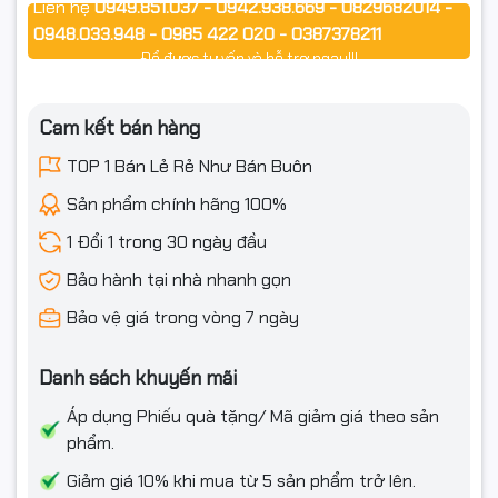
Liên hệ
0949.851.037 - 0942.938.669 - 0829682014 -
🎯 Ưu điểm nổi bật
0948.033.948 - 0985 422 020 - 0387378211
Để được tư vấn và hỗ trợ ngay!!!
✔ Tốc độ Wi-Fi lên đến 3.6Gbps – đáp ứng xem phim 8K, chơi
Cam kết bán hàng
game online mượt mà, học tập – làm việc trực tuyến không
TOP 1 Bán Lẻ Rẻ Như Bán Buôn
giật lag.
Sản phẩm chính hãng 100%
✔ Hỗ trợ cổng 2.5Gbps – khai thác tối đa băng thông
1 Đổi 1 trong 30 ngày đầu
Internet cao cấp.
Bảo hành tại nhà nhanh gọn
✔ Công nghệ MLO, Beamforming, MU-MIMO – đảm bảo kết nối
ổn định, xuyên tường tốt, nhiều thiết bị vẫn mượt.
Bảo vệ giá trong vòng 7 ngày
✔ Quản lý dễ dàng qua app Tether, hỗ trợ tạo mạng khách
Danh sách khuyến mãi
an toàn.
Áp dụng Phiếu quà tặng/ Mã giảm giá theo sản
✔ Bảo mật cao cấp WPA3, bảo vệ tối đa thiết bị gia đình.
phẩm.
Giảm giá 10% khi mua từ 5 sản phẩm trở lên.