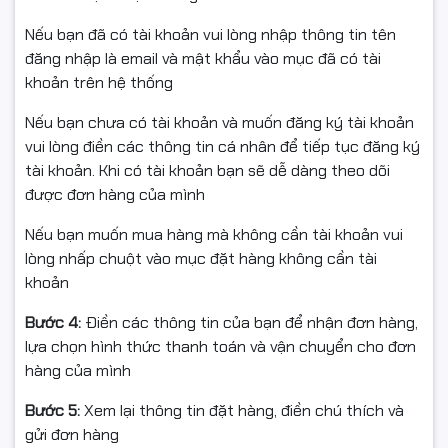
✔ Công nghệ MLO, Beamforming, MU-MIMO – đảm bảo
Nếu bạn đã có tài khoản vui lòng nhập thông tin tên
kết nối ổn định, xuyên tường tốt, nhiều thiết bị vẫn
đăng nhập là email và mật khẩu vào mục đã có tài
mượt.
khoản trên hệ thống
✔ Quản lý dễ dàng qua app Tether, hỗ trợ tạo mạng
Nếu bạn chưa có tài khoản và muốn đăng ký tài khoản
khách an toàn.
vui lòng điền các thông tin cá nhân để tiếp tục đăng ký
tài khoản. Khi có tài khoản bạn sẽ dễ dàng theo dõi
✔ Bảo mật cao cấp WPA3, bảo vệ tối đa thiết bị gia
được đơn hàng của mình
đình.
Nếu bạn muốn mua hàng mà không cần tài khoản vui
lòng nhấp chuột vào mục đặt hàng không cần tài
📦 Bộ sản phẩm gồm
khoản
Bước 4:
Điền các thông tin của bạn để nhận đơn hàng,
lựa chọn hình thức thanh toán và vận chuyển cho đơn
01 Router TP-Link Archer BE230 (BE3600)
hàng của mình
01 Nguồn Adapter
Bước 5:
Xem lại thông tin đặt hàng, điền chú thích và
gửi đơn hàng
01 Cáp mạng RJ45