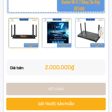
➤ Beamforming, MU-MIMO, OFDMA
Công nghệ nâng cao:
➤ MLO (Multi-Link Operation), 4K-QAM, DFS
➤ Hỗ trợ Mesh (EasyMesh) mở rộng phủ sóng
2.000.000₫
Giá bán:
Bảo mật: WPA3, tường lửa, VPN
Quản lý: Tether App (iOS/Android)
Diện tích phủ sóng: ~140m² (3 phòng ngủ)
HẾT HÀNG
Chế độ hoạt động: Router, Access Point, Guest Network
ĐẶT TRƯỚC SẢN PHẨM