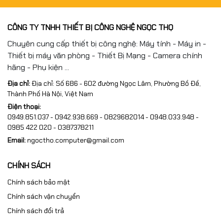
#MucInGiaDinh #MucInVanPhong #FullVAT
#NgocThoComputer
CÔNG TY TNHH THIẾT BỊ CÔNG NGHỆ NGỌC THỌ
Chuyên cung cấp thiết bị công nghệ: Máy tính - Máy in -
Thiết bị máy văn phòng - Thiết Bị Mạng - Camera chính
hãng - Phụ kiện ...
Địa chỉ:
Địa chỉ: Số 686 - 602 đường Ngọc Lâm, Phường Bồ Đề,
Thành Phố Hà Nội, Việt Nam
Điện thoại:
0949.851.037 - 0942.938.669 - 0829682014 - 0948.033.948 -
0985 422 020 - 0387378211
Email:
ngoctho.computer@gmail.com
CHÍNH SÁCH
Chính sách bảo mật
Chính sách vận chuyển
Chính sách đổi trả