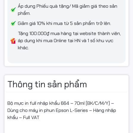
Áp dụng Phiếu quà tặng/ Mã giảm giá theo sản
phẩm.
Giảm giá 10% khi mua từ 5 sản phẩm trở lên.
Điều kiện hoàn hàng (📦)
Tặng 100.000₫ mua hàng tại website thành viên,
áp dụng khi mua Online tại HN và 1 số khu vực
Để được hỗ trợ đổi/hoàn nhanh chóng, đúng quy định, quý
khác.
khách vui lòng:
Quay video mở gói từ lúc kiện hàng còn nguyên băng
keo/tem niêm đến khi kiểm tra xong sản phẩm. Video là bằng
chứng khi có vấn đề va đập, rò rỉ, giao nhầm hàng.
Thông tin sản phẩm
Nếu sản phẩm chưa dùng được, vui lòng liên hệ bộ phận kỹ
thuật/shop trước để được hỗ trợ kiểm tra từ xa, tránh nhầm
lẫn lỗi do cài đặt máy.
Bộ mực in full nhập khẩu 664 – 70ml (BK/C/M/Y) –
Dùng cho máy in phun Epson L-Series – Hàng nhập
khẩu – Full VAT
Hàng hoàn cần: