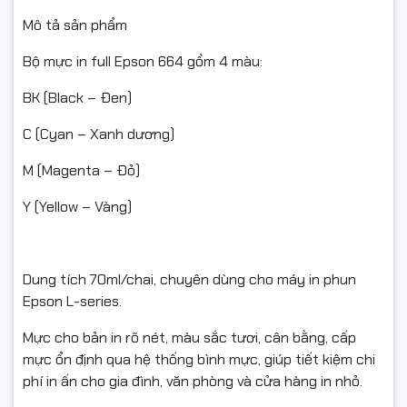
Còn nguyên trạng, không trầy xước/hư hỏng do tác động
Mô tả sản phẩm
bên ngoài.
Bộ mực in full Epson 664 gồm 4 màu:
Đủ tem, nhãn, vỏ hộp, phụ kiện (nếu có).
BK (Black – Đen)
Sản phẩm còn giá trị sử dụng và nằm trong thời gian đổi trả
theo quy định của sàn/shop.
C (Cyan – Xanh dương)
M (Magenta – Đỏ)
Không hỗ trợ đổi/hoàn nếu:
Y (Yellow – Vàng)
Chai mực đã khui nắp, đã đổ vào máy, đã sang chiết hoặc có
dấu hiệu can thiệp.
Dung tích 70ml/chai, chuyên dùng cho máy in phun
Bao bì/tem nhãn rách nát, bẩn, không còn nguyên vẹn.
Epson L-series.
Không có video mở gói khi khiếu nại hàng vỡ/hư do vận
Mực cho bản in rõ nét, màu sắc tươi, cân bằng, cấp
chuyển.
mực ổn định qua hệ thống bình mực, giúp tiết kiệm chi
phí in ấn cho gia đình, văn phòng và cửa hàng in nhỏ.