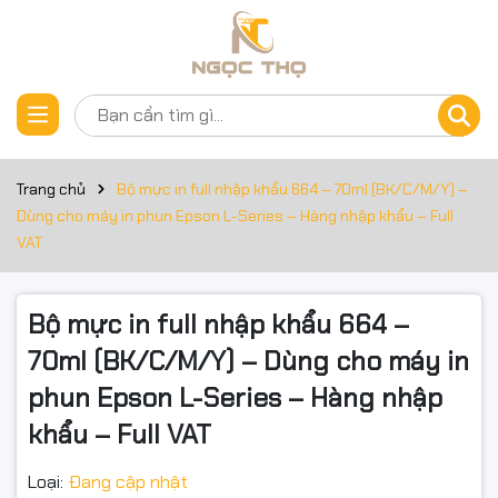
Thông số kỹ thuật
Đặt trước sản phẩm
Bộ mực in full nhập khẩu 664 – 70ml (BK/C/M/Y) – Dùng cho
máy in phun Epson L-Series – Hàng nhập khẩu – Full VAT
Trang chủ
Bộ mực in full nhập khẩu 664 – 70ml (BK/C/M/Y) –
Dùng cho máy in phun Epson L-Series – Hàng nhập khẩu – Full
Mô tả sản phẩm
VAT
Bộ mực in full Epson 664 gồm 4 màu:
Bộ mực in full nhập khẩu 664 –
BK (Black – Đen)
70ml (BK/C/M/Y) – Dùng cho máy in
C (Cyan – Xanh dương)
phun Epson L-Series – Hàng nhập
M (Magenta – Đỏ)
khẩu – Full VAT
Y (Yellow – Vàng)
Loại:
Đang cập nhật