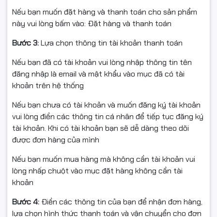
chạy “Head Cleaning” nếu thấy thiếu màu hoặc bị sọc.
Nếu bạn muốn đặt hàng và thanh toán cho sản phẩm
này vui lòng bấm vào: Đặt hàng và thanh toán
Bước 3:
Lựa chọn thông tin tài khoản thanh toán
Cam kết từ Ngọc Thọ Computer
Nếu bạn đã có tài khoản vui lòng nhập thông tin tên
Hàng nhập khẩu, mới 100%, nguồn gốc rõ ràng.
đăng nhập là email và mật khẩu vào mục đã có tài
khoản trên hệ thống
Mỗi đơn hàng được đóng gói kỹ, chống va đập, hạn chế
rò rỉ trong quá trình vận chuyển.
Nếu bạn chưa có tài khoản và muốn đăng ký tài khoản
vui lòng điền các thông tin cá nhân để tiếp tục đăng ký
Xuất hóa đơn VAT đầy đủ (Full VAT) – phù hợp cá nhân,
tài khoản. Khi có tài khoản bạn sẽ dễ dàng theo dõi
hộ kinh doanh, doanh nghiệp.
được đơn hàng của mình
Nếu bạn muốn mua hàng mà không cần tài khoản vui
lòng nhấp chuột vào mục đặt hàng không cần tài
khoản
Điều kiện hoàn hàng (📦)
Bước 4:
Điền các thông tin của bạn để nhận đơn hàng,
Để được hỗ trợ đổi/hoàn nhanh chóng, đúng quy định,
lựa chọn hình thức thanh toán và vận chuyển cho đơn