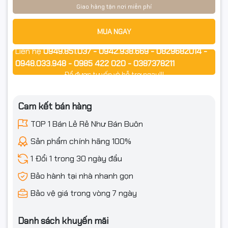
để tránh nghẹt đầu phun và sai lệch màu.
Giao hàng tận nơi miễn phí
Khi nạp:
MUA NGAY
Lắc nhẹ chai trước khi rót (không lắc mạnh).
Liên hệ
0949.851.037 - 0942.938.669 - 0829682014 -
Đổ chậm, tránh bọt khí trong bình mực.
0948.033.948 - 0985 422 020 - 0387378211
Để được tư vấn và hỗ trợ ngay!!!
Sau khi nạp xong, in test nozzle (kiểm tra tia phun) và chạy
“Head Cleaning” nếu thấy thiếu màu hoặc bị sọc.
Cam kết bán hàng
TOP 1 Bán Lẻ Rẻ Như Bán Buôn
Cam kết từ Ngọc Thọ Computer
Sản phẩm chính hãng 100%
Hàng nhập khẩu, mới 100%, nguồn gốc rõ ràng.
1 Đổi 1 trong 30 ngày đầu
Bảo hành tại nhà nhanh gọn
Mỗi đơn hàng được đóng gói kỹ, chống va đập, hạn chế rò rỉ
trong quá trình vận chuyển.
Bảo vệ giá trong vòng 7 ngày
Xuất hóa đơn VAT đầy đủ (Full VAT) – phù hợp cá nhân, hộ
Danh sách khuyến mãi
kinh doanh, doanh nghiệp.