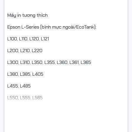
#mucEpson #Epson664 #boMuc664
#muc664nhapkhau#muc664BK #mucden#muc664C
Máy in tương thích
#mauxanh#muc664Y #mauvang#muc664M#maudo
Epson L-Series (bình mực ngoài/EcoTank):
#mucinphun #mucmayin #EpsonL360 #EpsonL310
L100, L110, L120, L121
#EpsonL1300
L200, L210, L220
#MucInGiaDinh #MucInVanPhong #FullVAT
#NgocThoComputer
L300, L310, L350, L355, L360, L361, L365
L380, L385, L405
L455, L485
L550, L555, L565
L605, L650, L655
L1300, L1455