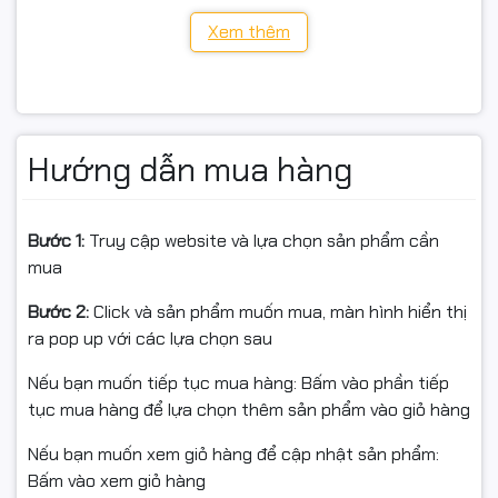
(Danh sách trên mang tính tham khảo. Khách có thể
gửi mã máy/ảnh tem máy để shop tư vấn đúng loại
Xem thêm
trước khi đặt.)
Lưu ý sử dụng
Hướng dẫn mua hàng
Mực 664 là mực nước (dye), không nên trộn lẫn với
mực dầu/pigment hoặc mực lạ nguồn gốc.
Bước 1:
Truy cập website và lựa chọn sản phẩm cần
Nếu trước đó máy dùng loại mực khác hệ, nên xả/flush
mua
sạch đường mực và bình chứa trước khi chuyển qua
Bước 2:
Click và sản phẩm muốn mua, màn hình hiển thị
bộ mực 664 để tránh nghẹt đầu phun và sai lệch màu.
ra pop up với các lựa chọn sau
Khi nạp:
Nếu bạn muốn tiếp tục mua hàng: Bấm vào phần tiếp
Lắc nhẹ chai trước khi rót (không lắc mạnh).
tục mua hàng để lựa chọn thêm sản phẩm vào giỏ hàng
Đổ chậm, tránh bọt khí trong bình mực.
Nếu bạn muốn xem giỏ hàng để cập nhật sản phẩm:
Bấm vào xem giỏ hàng
Sau khi nạp xong, in test nozzle (kiểm tra tia phun) và