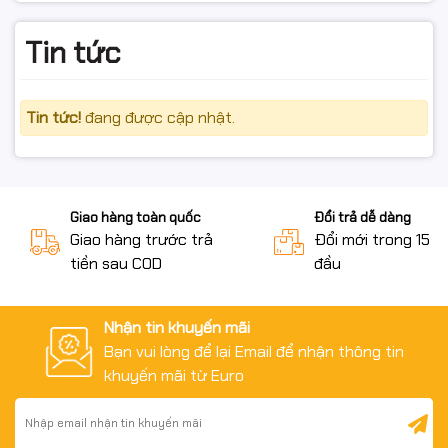
Tin tức
Không hỗ trợ đổi/hoàn nếu:
Chai mực đã khui nắp, đã đổ vào máy, đã sang chiết
Tin tức!
đang được cập nhật.
hoặc có dấu hiệu can thiệp.
Bao bì/tem nhãn rách nát, bẩn, không còn nguyên vẹn.
Không có video mở gói khi khiếu nại hàng vỡ/hư do vận
Giao hàng toàn quốc
Đổi trả dễ dàng
chuyển.
Giao hàng trước trả
Đổi mới trong 15 n
tiền sau COD
đầu
#mucEpson #Epson664 #boMuc664
Nhận tin khuyến mãi
#muc664nhapkhau#muc664BK #mucden#muc664C
Bạn vui lòng để lại Email để nhận thông tin
#mauxanh#muc664Y #mauvang#muc664M#maudo
khuyến mãi từ Euro
#mucinphun #mucmayin #EpsonL360 #EpsonL310
#EpsonL1300