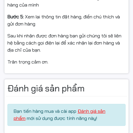
quý khách vui lòng:
hàng của mình
Quay video mở gói từ lúc kiện hàng còn nguyên băng
Bước 5:
Xem lại thông tin đặt hàng, điền chú thích và
keo/tem niêm đến khi kiểm tra xong sản phẩm. Video là
gửi đơn hàng
bằng chứng khi có vấn đề va đập, rò rỉ, giao nhầm hàng.
Sau khi nhận được đơn hàng bạn gửi chúng tôi sẽ liên
Nếu sản phẩm chưa dùng được, vui lòng liên hệ bộ phận
hệ bằng cách gọi điện lại để xác nhận lại đơn hàng và
kỹ thuật/shop trước để được hỗ trợ kiểm tra từ xa,
địa chỉ của bạn.
tránh nhầm lẫn lỗi do cài đặt máy.
Trân trọng cảm ơn.
Hàng hoàn cần:
Đánh giá sản phẩm
Còn nguyên trạng, không trầy xước/hư hỏng do tác
động bên ngoài.
Đủ tem, nhãn, vỏ hộp, phụ kiện (nếu có).
Bạn tiến hàng mua và cài app
Đánh giá sản
phẩm
mới sử dụng được tính năng này!
Sản phẩm còn giá trị sử dụng và nằm trong thời gian
đổi trả theo quy định của sàn/shop.