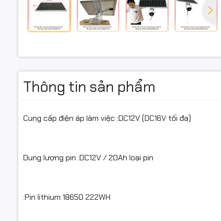
Giá đỡ :K
Cảm ơn Qu
Thông tin sản phẩm
Cam kết c
Tất cả cá
Cung cấp điện áp làm việc :DC12V (DC16V tối đa)
Trước khi 
Hàng bán 
Dung lượng pin :DC12V / 20Ah loại pin
Ghi chú:
- Khi quý 
:Pin lithium 18650 222WH
khách quay