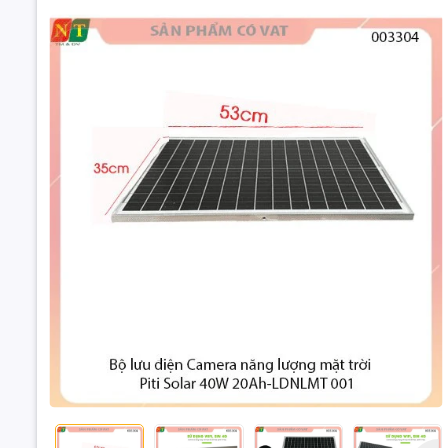
Cung cấp đ
Dung lượng
:Pin lithi
Lý thuyết 
Bộ lưu điện C
trời Piti So
001
Thời gian s
Bảng điều 