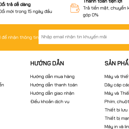
Thanh toán tiện lợi
Đổi trả dễ dàng
Trả tiền mặt, chuyển 
Đổi mới trong 15 ngày đầu
góp 0%
il để nhận thông tin
HƯỚNG DẪN
SẢN PH
Hướng dẫn mua hàng
Máy và thiế
ển
Hướng dẫn thanh toán
Dây cáp các
Hướng dẫn giao nhận
Máy và Thiế
Điều khoản dịch vụ
Phím, chuột
Thiết bi lưu
Thiết bị mạ
Máy in và li