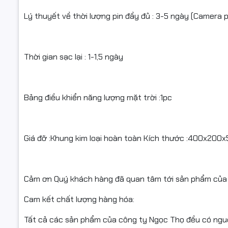
- Khi nhậ
dụng ( Quý
Lý thuyết về thời lượng pin đầy đủ : 3-5 ngày (Camera p
#ngoctho
mayindent
Thời gian sạc lại : 1-1,5 ngày
hopmucla
Bảng điều khiển năng lượng mặt trời :1pc
Giá đỡ :Khung kim loại hoàn toàn Kích thước :400x20
Cảm ơn Quý khách hàng đã quan tâm tới sản phẩm của 
Cam kết chất lượng hàng hóa:
Tất cả các sản phẩm của công ty Ngọc Thọ đều có nguồ