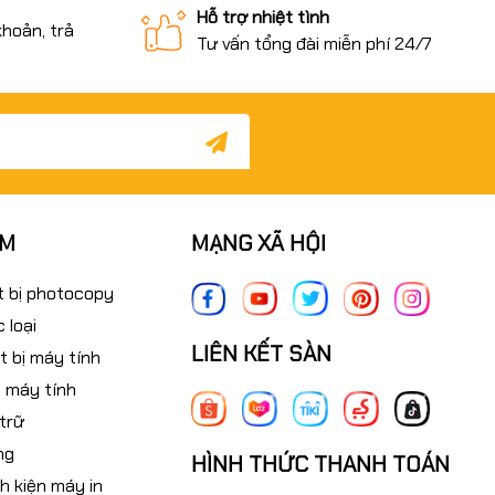
Hỗ trợ nhiệt tình
khoản, trả
Tư vấn tổng đài miễn phí 24/7
ẨM
MẠNG XÃ HỘI
t bị photocopy
 loại
LIÊN KẾT SÀN
t bị máy tính
 máy tính
 trữ
ng
HÌNH THỨC THANH TOÁN
nh kiện máy in