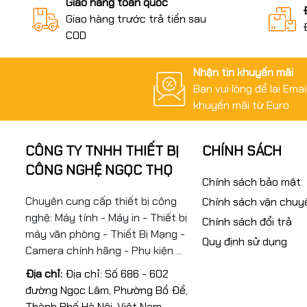
Giao hàng toàn quốc
Giao hàng trước trả tiền sau
COD
Nhận tin khuyến mãi
Bạn vui lòng để lại Ema
khuyến mãi từ Euro
CÔNG TY TNHH THIẾT BỊ
CHÍNH SÁCH
CÔNG NGHỆ NGỌC THỌ
Chính sách bảo mật
Chuyên cung cấp thiết bị công
Chính sách vận chuy
nghệ: Máy tính - Máy in - Thiết bị
Chính sách đổi trả
máy văn phòng - Thiết Bị Mạng -
Quy định sử dụng
Camera chính hãng - Phụ kiện ...
Địa chỉ:
Địa chỉ: Số 686 - 602
đường Ngọc Lâm, Phường Bồ Đề,
Thành Phố Hà Nội, Việt Nam