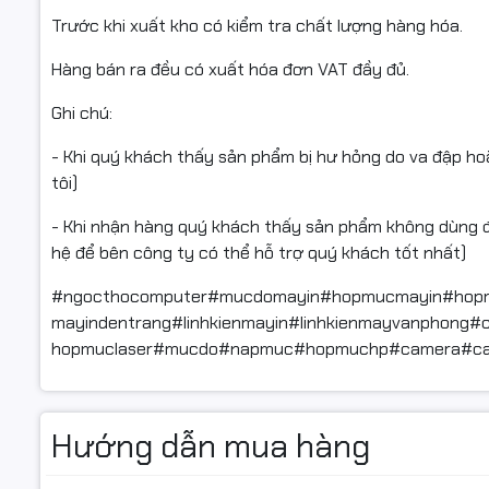
Trước khi xuất kho có kiểm tra chất lượng hàng hóa.
Hàng bán ra đều có xuất hóa đơn VAT đầy đủ.
Ghi chú:
- Khi quý khách thấy sản phẩm bị hư hỏng do va đập ho
tôi)
- Khi nhận hàng quý khách thấy sản phẩm không dùng đư
hệ để bên công ty có thể hỗ trợ quý khách tốt nhất)
#ngocthocomputer#mucdomayin#hopmucmayin#hopm
mayindentrang#linhkienmayin#linhkienmayvanphong#
hopmuclaser#mucdo#napmuc#hopmuchp#camera#ca
Hướng dẫn mua hàng