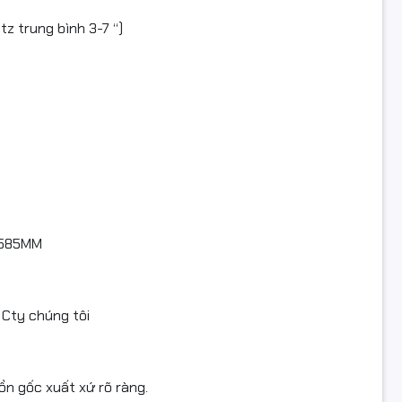
n hàng quý khách thấy sản phẩm không dùng được hoặc chưa b
 khách để lại liên hệ để bên công ty có thể hỗ trợ quý khách t
tz trung bình 3-7 “)
computer#mucdomayin#hopmucmayin#hopmuc#mayin#mayi
rang#linhkienmayin#linhkienmayvanphong#cartridge#mayin
ser#mucdo#napmuc#hopmuchp#camera#cameraip#EZVIZ#
0x585MM
Cty chúng tôi
n gốc xuất xứ rõ ràng.