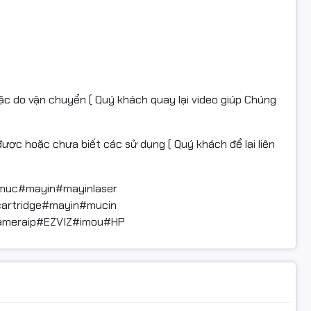
ặc do vận chuyển ( Quý khách quay lại video giúp Chúng
ợc hoặc chưa biết các sử dụng ( Quý khách để lại liên
uc#mayin#mayinlaser
cartridge#mayin#mucin
meraip#EZVIZ#imou#HP