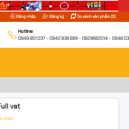
Đăng nhập
Đăng ký
So sánh sản phẩm (
0
)
Hotline:
0949.851.037 - 0942.938.669 - 0829682014 - 0948.03
ull vat
p nhật