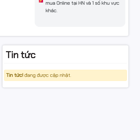
mua Online tại HN và 1 số khu vực
khác.
Tin tức
 ràng.
Tin tức!
đang được cập nhật.
 ( Quý