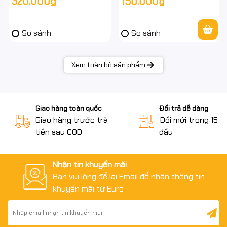
320.000₫
150.000₫
phần mềm.
hãng - full vat
Học tập: học online, làm bài tập, thực hành tin học.
So sánh
So sánh
Gia đình / Work from home: gọn, đỡ vướng dây, giữ góc
làm việc sạch sẽ.
Xem toàn bộ sản phẩm
Máy POS / quầy thu ngân / quán net: bền, ổn định, dễ
thay thế số lượng lớn.
Giao hàng toàn quốc
Đổi trả dễ dàng
Giao hàng trước trả
Đổi mới trong 15 n
tiền sau COD
đầu
Nhận tin khuyến mãi
Bạn vui lòng để lại Email để nhận thông tin
khuyến mãi từ Euro