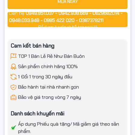
MUA NGAY
Liên hệ
0949.851.037 - 0942.938.669 - 0829682014 -
0948.033.948 - 0985 422 020 - 0387378211
Dễ chuyển DPI tùy nhu cầu:
Để được tư vấn và hỗ trợ ngay!!!
800: gõ văn bản, làm việc cơ bản
Cam kết bán hàng
1200: dùng thường ngày
TOP 1 Bán Lẻ Rẻ Như Bán Buôn
1600: thao tác nhanh, màn hình độ phân giải cao hơn
Sản phẩm chính hãng 100%
1 Đổi 1 trong 30 ngày đầu
🔋 Tiết kiệm pin, dễ thay thế
Bảo hành tại nhà nhanh gọn
Bàn phím dùng pin AAA
Bảo vệ giá trong vòng 7 ngày
Chuột dùng pin AA
Danh sách khuyến mãi
Có công tắc ON/OFF, chủ động tiết kiệm pin khi không sử
Áp dụng Phiếu quà tặng/ Mã giảm giá theo sản
dụng.
phẩm.