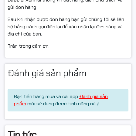
gửi đơn hàng
Bàn phím
Sau khi nhận được đơn hàng bạn gửi chúng tôi sẽ liên
Layout: Fullsize 104 phím, thiết kế chống tràn
hệ bằng cách gọi điện lại để xác nhận lại đơn hàng và
địa chỉ của bạn.
Công nghệ ký tự: Khắc laser
Trân trọng cảm ơn.
Độ bền phím: Khoảng 10 triệu lần nhấn
Pin: Sử dụng pin AAA
Đánh giá sản phẩm
Kích thước: 446.5 × 133.5 × 24 mm
Chuột
Bạn tiến hàng mua và cài app
Đánh giá sản
phẩm
mới sử dụng được tính năng này!
Thiết kế: Đối xứng, phù hợp cả tay trái và tay phải
Kèm: USB nano receiver
DPI: 800 / 1200 / 1600 (chuyển DPI linh hoạt)
Tin tức