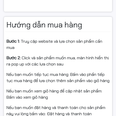
Ký tự được khắc laser, không phải in thường nên ít bị
mòn, rất phù hợp môi trường gõ nhiều như văn phòng,
quán net, lớp học.
Hướng dẫn mua hàng
🎵 Phím tắt đa phương tiện (Multimedia keys)
Hỗ trợ thao tác nhanh tăng/giảm âm lượng,
play/pause, chuyển bài…, tiện khi nghe nhạc, xem phim,
Bước 1:
Truy cập website và lựa chọn sản phẩm cần
họp online.
mua
🖱 Chuột không dây DPI 3 mức: 800 / 1200 / 1600
Bước 2:
Click và sản phẩm muốn mua, màn hình hiển thị
ra pop up với các lựa chọn sau
Nếu bạn muốn tiếp tục mua hàng: Bấm vào phần tiếp
Dễ chuyển DPI tùy nhu cầu:
tục mua hàng để lựa chọn thêm sản phẩm vào giỏ hàng
800: gõ văn bản, làm việc cơ bản
Nếu bạn muốn xem giỏ hàng để cập nhật sản phẩm:
Bấm vào xem giỏ hàng
1200: dùng thường ngày
Nếu bạn muốn đặt hàng và thanh toán cho sản phẩm
1600: thao tác nhanh, màn hình độ phân giải cao hơn
này vui lòng bấm vào: Đặt hàng và thanh toán