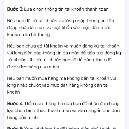
Bước 3:
Lựa chọn thông tin tài khoản thanh toán
🔋 Tiết kiệm pin, dễ thay thế
Nếu bạn đã có tài khoản vui lòng nhập thông tin tên
Bàn phím dùng pin AAA
đăng nhập là email và mật khẩu vào mục đã có tài
khoản trên hệ thống
Chuột dùng pin AA
Nếu bạn chưa có tài khoản và muốn đăng ký tài khoản
Có công tắc ON/OFF, chủ động tiết kiệm pin khi không
vui lòng điền các thông tin cá nhân để tiếp tục đăng ký
sử dụng.
tài khoản. Khi có tài khoản bạn sẽ dễ dàng theo dõi
được đơn hàng của mình
Nếu bạn muốn mua hàng mà không cần tài khoản vui
💻 Tương thích tốt
lòng nhấp chuột vào mục đặt hàng không cần tài
Dùng được với Windows, macOS, cắm đầu thu USB vào
khoản
là nhận – thích hợp cho máy bàn, laptop, máy POS,
Bước 4:
Điền các thông tin của bạn để nhận đơn hàng,
máy văn phòng.
lựa chọn hình thức thanh toán và vận chuyển cho đơn
hàng của mình
📌 Thông số kỹ thuật chi tiết
Bước 5:
Xem lại thông tin đặt hàng, điền chú thích và