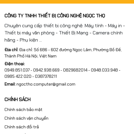
CÔNG TY TNHH THIẾT BỊ CÔNG NGHỆ NGỌC THỌ
Chuyên cung cấp thiết bị công nghệ: Máy tính - Máy in -
Thiết bị máy văn phòng - Thiết Bị Mạng - Camera chính
hãng - Phụ kiện ...
Địa chỉ:
Địa chỉ: Số 686 - 602 đường Ngọc Lâm, Phường Bồ Đề,
Thành Phố Hà Nội, Việt Nam
Điện thoại:
0949.851.037 - 0942.938.669 - 0829682014 - 0948.033.948 -
0985 422 020 - 0387378211
Email:
ngoctho.computer@gmail.com
CHÍNH SÁCH
Chính sách bảo mật
Chính sách vận chuyển
Chính sách đổi trả