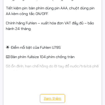
Hệ điều hành: Windows / macOS
Tiết kiệm pin: bàn phím dùng pin AAA, chuột dùng pin
Bảo hành: Chính hãng 24 tháng
AA kèm công tắc ON/OFF.
Thuế: Hỗ trợ xuất hóa đơn Full VAT
Chính hãng Fuhlen – xuất hóa đơn VAT đầy đủ – bảo
hành 24 tháng.
🎯 Ứng dụng thực tế
Văn phòng: nhập liệu, kế toán, soạn thảo, làm việc trên phần
🌟 Điểm nổi bật của Fuhlen U79S
mềm.
⌨️ Bàn phím fullsize 104 phím chống tràn
Học tập: học online, làm bài tập, thực hành tin học.
Gõ ổn định, hạn chế hỏng do lỡ tay đổ nước/trà/cà phê
Gia đình / Work from home: gọn, đỡ vướng dây, giữ góc làm
nhẹ (vẫn nên lau khô ngay). Full phím số giúp nhập liệu,
việc sạch sẽ.
kế toán, văn phòng nhanh chóng.
Máy POS / quầy thu ngân / quán net: bền, ổn định, dễ thay
thế số lượng lớn.
🔤 Ký tự khắc laser – bền, khó phai
Xem thêm