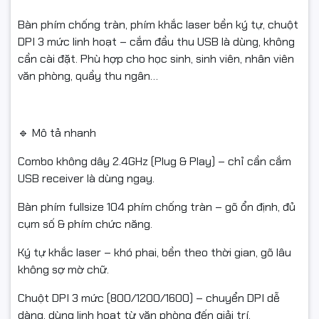
Kích thước: 446.5 × 133.5 × 24 mm
Bàn phím chống tràn, phím khắc laser bền ký tự, chuột
DPI 3 mức linh hoạt – cắm đầu thu USB là dùng, không
cần cài đặt. Phù hợp cho học sinh, sinh viên, nhân viên
Chuột
văn phòng, quầy thu ngân…
Thiết kế: Đối xứng, phù hợp cả tay trái và tay phải
Kèm: USB nano receiver
🔹 Mô tả nhanh
DPI: 800 / 1200 / 1600 (chuyển DPI linh hoạt)
Combo không dây 2.4GHz (Plug & Play) – chỉ cần cắm
Pin: Sử dụng pin AA
USB receiver là dùng ngay.
Công tắc: ON/OFF
Bàn phím fullsize 104 phím chống tràn – gõ ổn định, đủ
cụm số & phím chức năng.
Kích thước: 100 × 65 × 36 mm
Ký tự khắc laser – khó phai, bền theo thời gian, gõ lâu
Khác
không sợ mờ chữ.
Kết nối: Wireless 2.4GHz (qua USB receiver)
Chuột DPI 3 mức (800/1200/1600) – chuyển DPI dễ
dàng, dùng linh hoạt từ văn phòng đến giải trí.