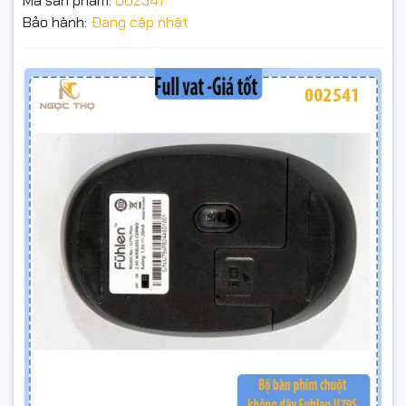
Mã sản phẩm:
002541
Bảo hành:
Đang cập nhật
Combo không dây 2.4GHz (Plug & Play) – chỉ cần cắm USB
receiver là dùng ngay.
Bộ Bàn Phím & Chuột Không Dây Fuhlen U79S – Chính
Bàn phím fullsize 104 phím chống tràn – gõ ổn định, đủ cụm
hãng – Full VAT – BH 24T
số & phím chức năng.
115.000₫
Ký tự khắc laser – khó phai, bền theo thời gian, gõ lâu không
Đặt trước sản phẩm để nhận thêm nhiều ưu đãi bạn
sợ mờ chữ.
nhé
Chuột DPI 3 mức (800/1200/1600) – chuyển DPI dễ dàng,
dùng linh hoạt từ văn phòng đến giải trí.
Tiết kiệm pin: bàn phím dùng pin AAA, chuột dùng pin AA kèm
công tắc ON/OFF.
Chính hãng Fuhlen – xuất hóa đơn VAT đầy đủ – bảo hành 24
tháng.
GỬI THÔNG TIN