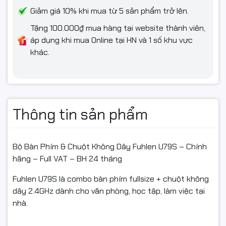
Giảm giá 10% khi mua từ 5 sản phẩm trở lên.
💻 Tương thích tốt
Tặng 100.000₫ mua hàng tại website thành viên,
áp dụng khi mua Online tại HN và 1 số khu vực
Dùng được với Windows, macOS, cắm đầu thu USB vào là
khác.
nhận – thích hợp cho máy bàn, laptop, máy POS, máy văn
phòng.
Thông tin sản phẩm
📌 Thông số kỹ thuật chi tiết
Bàn phím
Bộ Bàn Phím & Chuột Không Dây Fuhlen U79S – Chính
Layout: Fullsize 104 phím, thiết kế chống tràn
hãng – Full VAT – BH 24 tháng
Công nghệ ký tự: Khắc laser
Fuhlen U79S là combo bàn phím fullsize + chuột không
Độ bền phím: Khoảng 10 triệu lần nhấn
dây 2.4GHz dành cho văn phòng, học tập, làm việc tại
nhà.
Pin: Sử dụng pin AAA