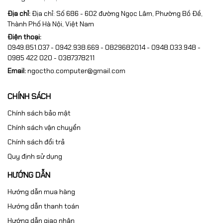
Địa chỉ:
Địa chỉ: Số 686 - 602 đường Ngọc Lâm, Phường Bồ Đề,
Thành Phố Hà Nội, Việt Nam
Điện thoại:
0949.851.037 - 0942.938.669 - 0829682014 - 0948.033.948 -
0985 422 020 - 0387378211
Email:
ngoctho.computer@gmail.com
CHÍNH SÁCH
Chính sách bảo mật
Chính sách vận chuyển
Chính sách đổi trả
Quy định sử dụng
HƯỚNG DẪN
Hướng dẫn mua hàng
Hướng dẫn thanh toán
Hướng dẫn giao nhận