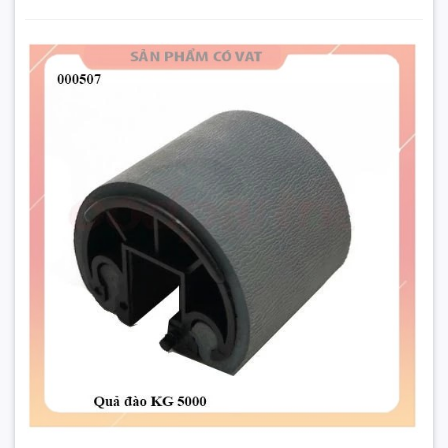
Bánh xe HP LaserJet 5000 / 5100 (tray 1) - Khay gầm
Đặt trước sản phẩm để nhận thêm nhiều ưu đãi bạn
nhé
GỬI THÔNG TIN