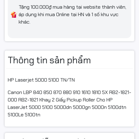
Tặng 100.000₫ mua hàng tại website thành viên,
áp dụng khi mua Online tại HN và 1 số khu vực
khác.
Thông tin sản phẩm
HP Laserjet 5000 5100 TN/TN
Canon LBP 840 850 870 880 910 1610 1810 5X RB2-1821-
000 RB2-1821 Khay 2 Giấy Pickup Roller Cho HP
LaserJet 5000 5100 5000dn 5000gn 5000n 5100dtn
5100Le 5100tn