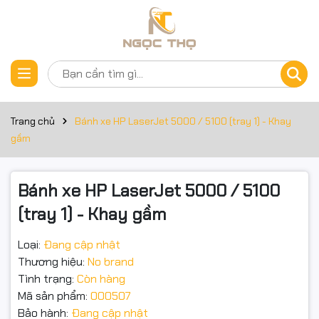
Thông số kỹ thuật
Đặt trước sản phẩm
HP Laserjet 5000 5100 TN/TN
Canon LBP 840 850 870 880 910 1610 1810 5X RB2-1821-000
Trang chủ
Bánh xe HP LaserJet 5000 / 5100 (tray 1) - Khay
RB2-1821 Khay 2 Giấy Pickup Roller Cho HP LaserJet 5000
gầm
5100 5000dn 5000gn 5000n 5100dtn 5100Le 5100tn
Bánh xe HP LaserJet 5000 / 5100
(tray 1) - Khay gầm
Loại:
Đang cập nhật
Thương hiệu:
No brand
Tình trạng:
Còn hàng
Mã sản phẩm:
000507
Bảo hành:
Đang cập nhật